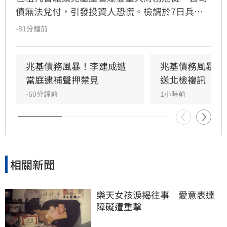
債無法兌付，引發投資人恐慌。檢調於7日兵分
多路搜索，約談前董事長李建成及共同創辦人林
-81分鐘前
佑任。調查指出，李建成涉嫌將2020年發行公司
債籌得的18億元資金中，挪用約7億元作為個人
私用及支付前妻開銷，涉犯侵占與背信罪，檢方
兆基債務風暴！李建成遭
兆基債務風暴！
複訊後將其當庭逮捕並聲押禁見。林佑任則以
當庭逮補聲押禁見
送北檢複訊
200萬元交保。此外，宏碁集團因發現兆基內部
-60分鐘前
1小時前
管理缺失，宣布法人代表李文詳辭去兆基董事長
職務。
相關新聞
樂天女孩淚揭往事　愛意表達
障礙遭重擊