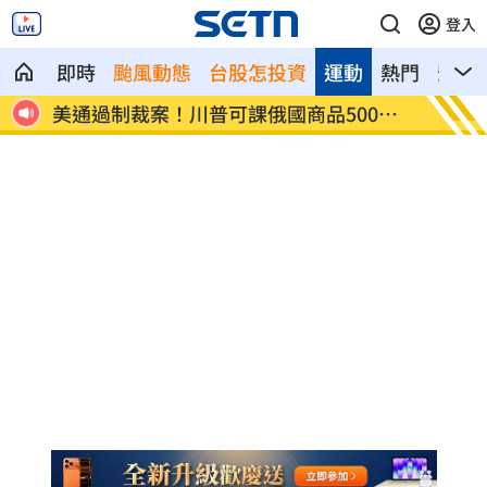
登入
即時
颱風動態
台股怎投資
運動
熱門
影音
0%
日本銀髮族瘋工作 逾4成想做到80歲
解散
場