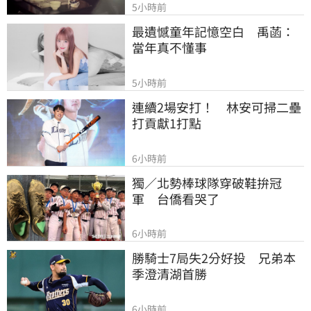
5小時前
最遺憾童年記憶空白　禹菡：
當年真不懂事
5小時前
連續2場安打！　林安可掃二壘
打貢獻1打點
6小時前
獨／北勢棒球隊穿破鞋拚冠
軍　台僑看哭了
6小時前
勝騎士7局失2分好投　兄弟本
季澄清湖首勝
6小時前