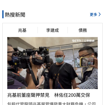
熱搜新聞
更多
兆基
李建成
債務
兆基前董座聲押禁見　林佑任200萬交保
包租代管龍頭兆基屋管爆發重大財務危機，公司