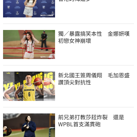
獨／暴露搞笑本性　金娜妍嘆
初戀女神崩壞
新北國王簽周儀翔　毛加恩盛
讚頂尖對抗性
前兄弟打教莎菈炸裂　還是
WPBL首支滿貫砲