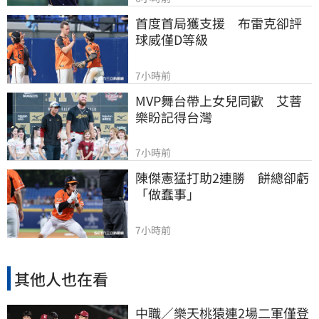
首度首局獲支援　布雷克卻評
球威僅D等級
7小時前
MVP舞台帶上女兒同歡　艾菩
樂盼記得台灣
7小時前
陳傑憲猛打助2連勝　餅總卻虧
「做蠢事」
7小時前
其他人也在看
中職／樂天桃猿連2場二軍僅登