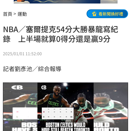
首頁
運動
看新聞換好禮
NBA／塞爾提克54分大勝暴龍寫紀
錄 上半場就算0得分還是贏9分
2025/01/01 11:52:00
記者劉彥池／綜合報導