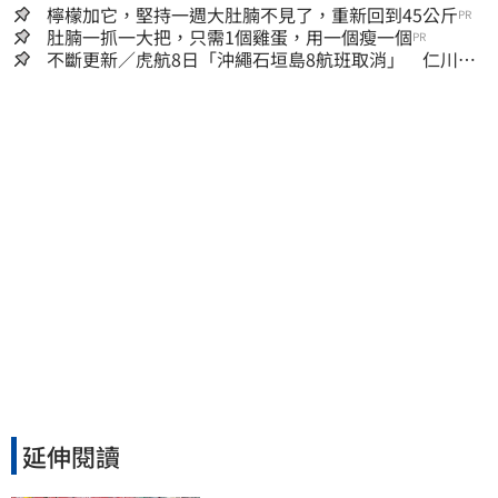
檸檬加它，堅持一週大肚腩不見了，重新回到45公斤
PR
肚腩一抓一大把，只需1個雞蛋，用一個瘦一個
PR
不斷更新／虎航8日「沖繩石垣島8航班取消」 仁川返
台班機提前1天起飛
延伸閱讀