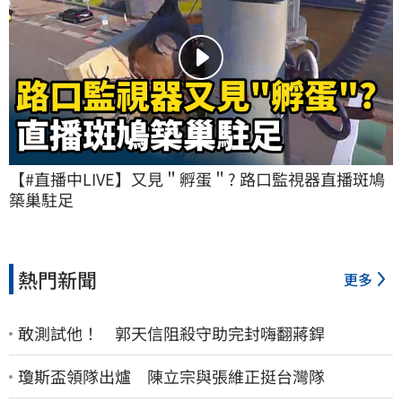
【#直播中LIVE】又見＂孵蛋＂? 路口監視器直播斑鳩
築巢駐足
熱門新聞
更多
敢測試他！ 郭天信阻殺守助完封嗨翻蔣銲
瓊斯盃領隊出爐 陳立宗與張維正挺台灣隊