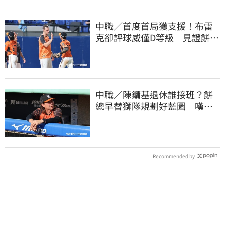
中職／首度首局獲支援！布雷
克卻評球威僅D等級 見證餅總
400勝有感而發
中職／陳鏞基退休誰接班？餅
總早替獅隊規劃好藍圖 嘆新
生代安定感不足
Recommended by