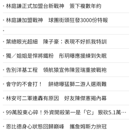
林庭謙正式加盟台新戰神 簽下複數年約
林庭謙加盟戰神 球團街頭狂發3000份特報
葉總眼光超細 陳子豪：表現不好抓我特訓
獨／姐姐是悍將鐵粉 彤玥曝應援練到失眠
告別洋基工程 領航猿宣佈陳昱瑞重披戰袍
會守的不會打！ 餅總曝猛獅二游人選兩難
林安可二軍連轟有原因 好友陳傑憲揭內幕
99萬股東心碎！外資開殺第一是「它」 狠砍5.1萬張
股價重挫近5%
恩比德身心狀態回歸巔峰 攜詹姆斯力拚冠