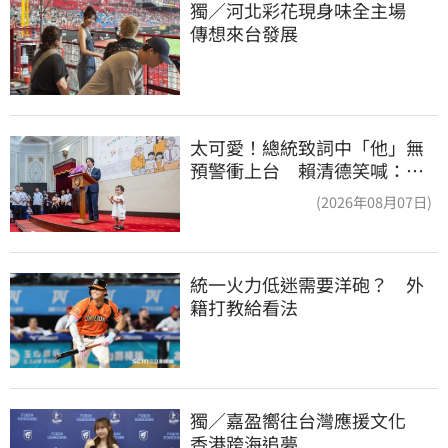
獨／河北彩花現身味全主場　
傳想來台發展
太可愛！總統致詞中「他」無
預警衝上台 賴清德笑喊：卸
任再交棒給你
(2026年08月07日)
統一火力低迷需要洋砲？　外
籍打教給看法
獨／嘉盈嚮往台灣應援文化　
香港跨海追夢