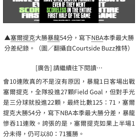
▲
塞爾提克
大勝
暴龍
54分，寫下
NBA
本季最大勝
分差紀錄。（圖／翻攝自Courtside Buzz推特）
[廣告] 請繼續往下閱讀…
會10連敗真的不是沒有原因，暴龍1日客場出戰
塞爾提克，全隊投進27顆Field Goal，但對手光
是三分球就投進22顆，最終比數125：71，塞爾
提克大勝54分，寫下NBA本季最大勝分差，暴龍
慘吞11連敗。誇張的是，塞爾提克如果上半場1
分未得，仍可以80：71獲勝。