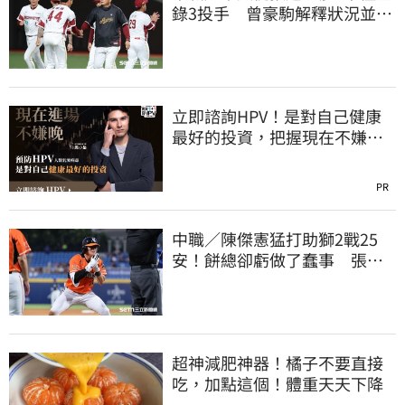
錄3投手 曾豪駒解釋狀況並透
露已有補強
立即諮詢HPV！是對自己健康
最好的投資，把握現在不嫌
晚！
PR
中職／陳傑憲猛打助獅2戰25
安！餅總卻虧做了蠢事 張翔
短打傷退不樂觀
超神減肥神器！橘子不要直接
吃，加點這個！體重天天下降