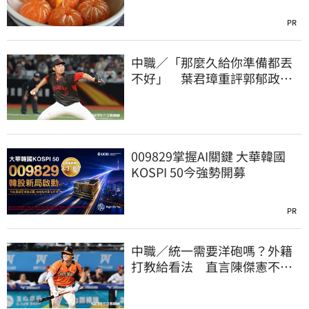
PR
中職／「那麼久給你準備都丟
不好」 葉君璋重評郭郁政對
獅表現
009829掌握AI關鍵 大華韓國
KOSPI 50今強勢開募
PR
中職／統一需要洋砲嗎？外籍
打教給看法 直言陳傑憲不能
天天4安扛全隊