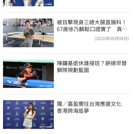
被目擊現身三總大腸直腸科！
67歲徐乃麟鬆口證實了 真實
體況曝光
(2026年08月08日)
陳鏞基退休誰接班？餅總早替
獅隊規劃藍圖
獨／嘉盈嚮往台灣應援文化　
香港跨海追夢