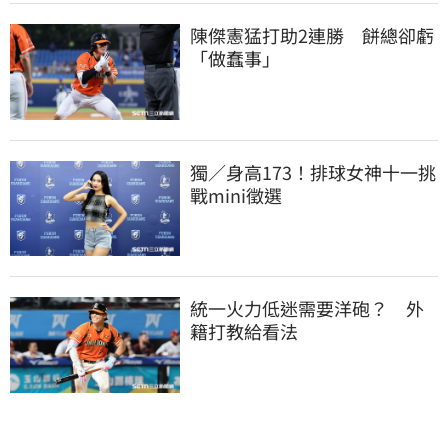
陳傑憲猛打助2連勝　餅總卻虧
「做蠢事」
獨／身高173！排球女神十一挑
戰mini徵選
統一火力低迷需要洋砲？　外
籍打教給看法