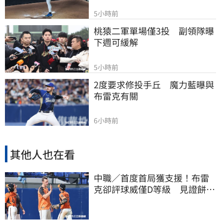
5小時前
桃猿二軍單場僅3投　副領隊曝
下週可緩解
5小時前
2度要求修投手丘　魔力藍曝與
布雷克有關
6小時前
其他人也在看
中職／首度首局獲支援！布雷
克卻評球威僅D等級 見證餅總
400勝有感而發