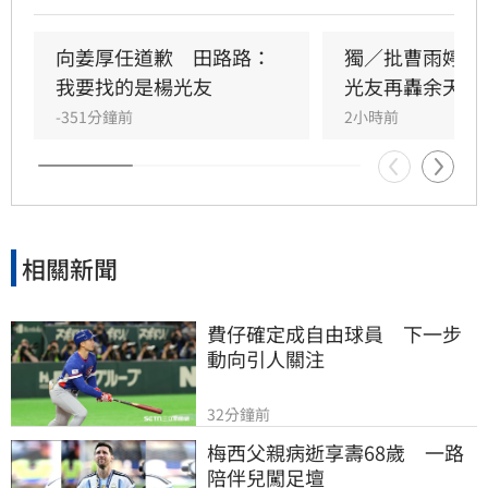
晚年困頓不應全歸咎於工會。對此，音樂人許常
德出面緩頰，建議田路路應先安頓好生活，並提
向姜厚任道歉　田路路：
獨／批曹雨婷帳
議透過口述歷史記錄資深藝人的故事。許常德同
我要找的是楊光友
光友再轟余天工
時批評現任理事長曹雨婷不應神隱，呼籲工會應
-351分鐘前
2小時前
展現具體作為照顧資深藝人，而非僅提供勞健保
功能。整起事件引發關注，田路路則強調目前先
處理身體狀況，後續發展仍待觀察。
相關新聞
費仔確定成自由球員　下一步
動向引人關注
32分鐘前
梅西父親病逝享壽68歲　一路
陪伴兒闖足壇