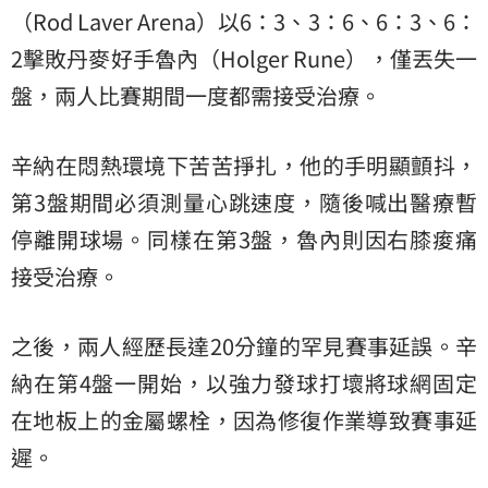
（Rod Laver Arena）以6：3、3：6、6：3、6：
2擊敗丹麥好手魯內（Holger Rune），僅丟失一
盤，兩人比賽期間一度都需接受治療。
辛納在悶熱環境下苦苦掙扎，他的手明顯顫抖，
第3盤期間必須測量心跳速度，隨後喊出醫療暫
停離開球場。同樣在第3盤，魯內則因右膝痠痛
接受治療。
之後，兩人經歷長達20分鐘的罕見賽事延誤。辛
納在第4盤一開始，以強力發球打壞將球網固定
在地板上的金屬螺栓，因為修復作業導致賽事延
遲。