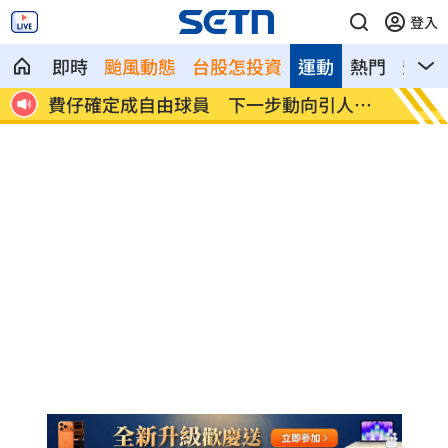
登入
即時
颱風動態
台股怎投資
運動
熱門
影音
人關
米蘭達離婚奧蘭多布魯13年！罕談前夫互
美制裁
動
隊