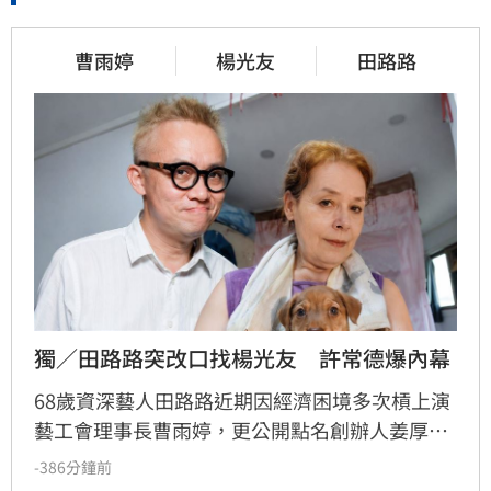
曹雨婷
楊光友
田路路
獨／田路路突改口找楊光友　許常德爆內幕
68歲資深藝人田路路近期因經濟困境多次槓上演
藝工會理事長曹雨婷，更公開點名創辦人姜厚任
出面，事後卻發文坦言搞錯對象，真正想找的是
-386分鐘前
前理事長楊光友。楊光友對此回應，質疑田路路