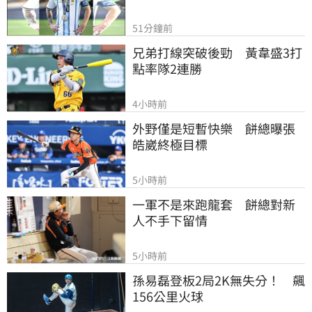
51分鐘前
兄弟打線突破後勁　黃韋盛3打
點率隊2連勝
4小時前
外野僅是短暫快樂　餅總曝張
皓崴終極目標
5小時前
一軍不是來跑龍套　餅總對新
人不手下留情
5小時前
孫易磊登板2局2K無失分！　飆
156公里火球