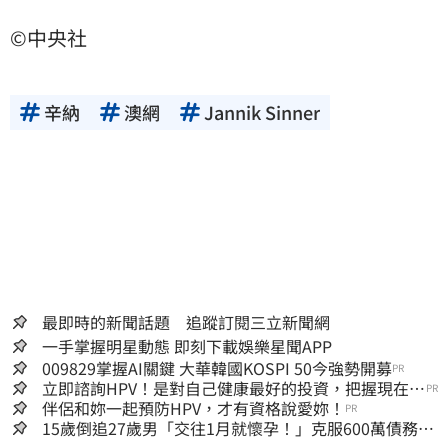
©中央社
辛納
澳網
Jannik Sinner
最即時的新聞話題 追蹤訂閱三立新聞網
一手掌握明星動態 即刻下載娛樂星聞APP
009829掌握AI關鍵 大華韓國KOSPI 50今強勢開募
PR
立即諮詢HPV！是對自己健康最好的投資，把握現在不
PR
嫌晚！
伴侶和妳一起預防HPV，才有資格說愛妳！
PR
15歲倒追27歲男「交往1月就懷孕！」克服600萬債務
36歲美魔女當阿嬤了