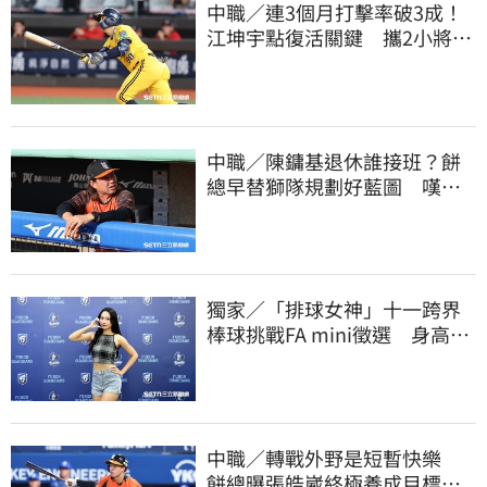
中職／連3個月打擊率破3成！
江坤宇點復活關鍵 攜2小將赴
美特訓見成效
中職／陳鏞基退休誰接班？餅
總早替獅隊規劃好藍圖 嘆新
生代安定感不足
獨家／「排球女神」十一跨界
棒球挑戰FA mini徵選 身高
173竟成應援劣勢
中職／轉戰外野是短暫快樂
餅總曝張皓崴終極養成目標：