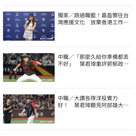
獨家／跳過職籃！嘉盈嚮往台
灣應援文化 放棄香港工作跨
海徵選mini追夢
中職／「那麼久給你準備都丟
不好」 葉君璋重評郭郁政對
獅表現
中職／大讚各隊洋投實力
好！ 葉君璋聽見阿部雄大被
註銷好吃驚