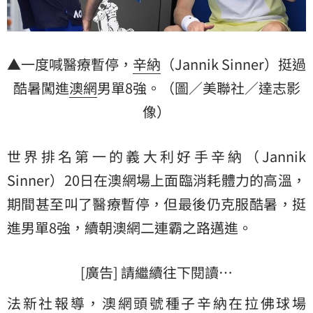
▲一度喊醫療暫停，
辛納
（Jannik Sinner）挺過
酷暑闖進
澳網
男單8強。（圖／美聯社／達志影
像）
世界排名第一的義大利好手辛納（Jannik
Sinner）20日在澳網場上面臨消耗體力的高溫，
期間甚至叫了醫療暫停，但最後仍克服酷暑，挺
進男單8強，續朝澳網二連霸之路邁進。
[廣告] 請繼續往下閱讀…
法新社報導，澳網頭號種子辛納在拉佛球場