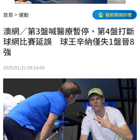
首頁
運動
看新聞換好禮
澳網／第3盤喊醫療暫停、第4盤打斷
球網比賽延誤 球王辛納僅失1盤晉8
強
2025/01/21 09:24:00