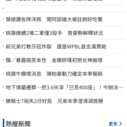
葉總讚各隊洋將 聞阿部雄大被註銷好吃驚
桃猿連續2場二軍僅3投手 曾豪駒解釋狀況
前兄弟打教莎菈炸裂 還是WPBL首支滿貫砲
獨／暴露搞笑本性 金娜妍嘆初戀女神崩壞
桃猿牛棚壞消息 陳柏豪動刀確定本季報銷
地下墳墓遷葬…挖3.6米深「已見400座」！今辦法會
安撫祖先
勝騎士7局失2分好投 兄弟本季澄清湖首勝
熱搜新聞
更多