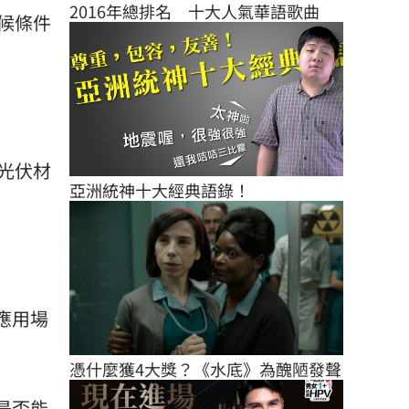
2016年總排名　十大人氣華語歌曲
候條件
光伏材
亞洲統神十大經典語錄！
應用場
憑什麼獲4大獎？《水底》為醜陋發聲
是否能