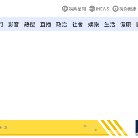
娛樂星聞
iNEWS
祝你健康
門
影音
熱搜
直播
政治
社會
娛樂
生活
健康
炸
06:40
多人
06:37
聲了
06:33
翻
06:09
毒駕
06:08
6:00