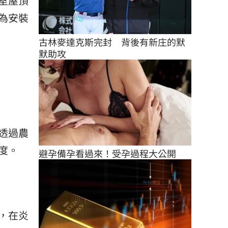
室屋頂
為安裝
古林麥達克斯完封　背後有新庄的默
默助攻
透過農
度。
避孕備孕看過來！受孕過程大公開
，在炎