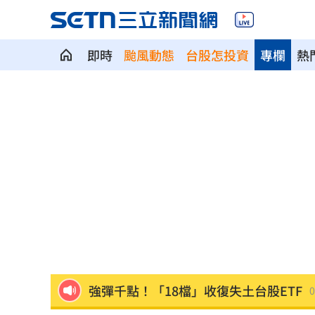
即時
颱風動態
台股怎投資
專欄
熱
白海豚劇烈降雨來了 8縣市大雨特報開
特斯拉撞12車！目擊者：賓士擋下救好
姜厚任女友「3碩1博」爆造假！本人發
慈濟遭詐10億 AIT突發文打擊詐騙網笑
新北爆警匪追逐…轟4槍射3輪！破窗逮
強彈千點！「18檔」收復失土台股ETF
0