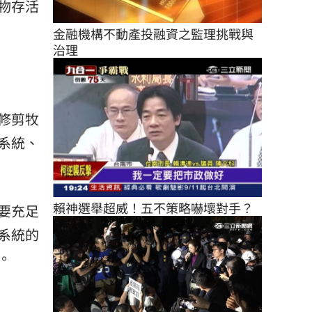
物存活
金融機構不動產投融資之監理挑戰與
治理
修剪牧
系統、
賴神選舉超威！五不策略嚇壞對手？
要充足
系統的
。