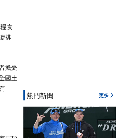
使糧食
碳排
者擔憂
全國土
有
熱門新聞
更多