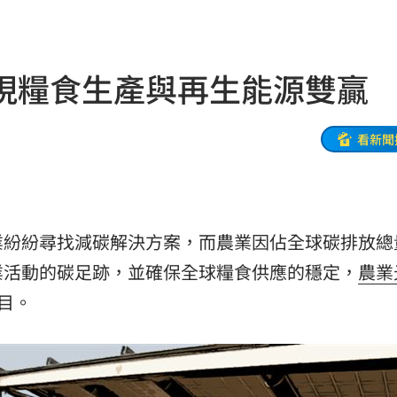
！
05:45
率曝
05:44
現糧食生產與再生能源雙贏
炸鍋
05:43
新高
05:23
看新聞
關稅
05:13
5:05
業紛紛尋找減碳解決方案，而農業因佔全球碳排放總
一場
04:58
業活動的碳足跡，並確保全球糧食供應的穩定，
農業
發聲
04:43
矚目。
0%
04:20
04:17