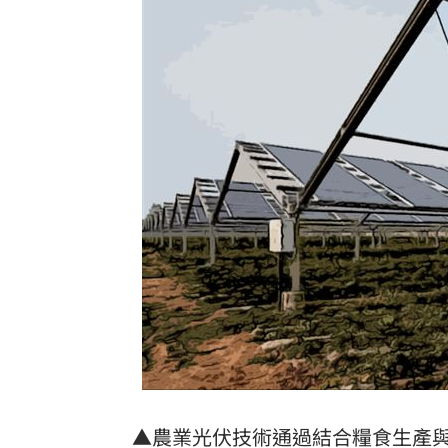
半導體與綠能雙箭頭！ 「它」霸氣狂賺
華許9月升息？ING：匯市在他與戰爭間
老後離婚財產怎麼分？ 丈夫退休金拒
「這餐飲集團」擺脫陰霾！上半年營收
台灣彩券開獎直播中
20:31
LIVE三立+24小時直播
15:27
三立iNEWS新聞台線上直播
18:00
商場戰國來臨 台中「頂奢大道」逐漸
台彩父親節推新刮刮樂千萬頭獎超「爸
▲農業光伏技術通過結合糧食生產
「拍片人的多重宇宙」職涯論壇9/12登