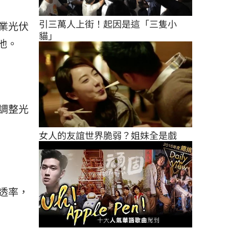
引三萬人上街！起因是這「三隻小
業光伏
貓」
池。
調整光
女人的友誼世界脆弱？姐妹全是戲
透率，