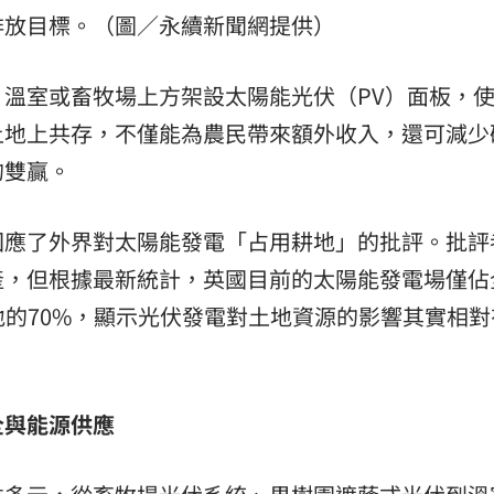
排放目標。（圖／永續新聞網提供）
熱潮
10:00
15
溫室或畜牧場上方架設太陽能光伏（PV）面板，
土地上共存，不僅能為農民帶來額外收入，還可減少
的雙贏。
回應了外界對太陽能發電「占用耕地」的批評。批評
產，但根據最新統計，英國目前的太陽能發電場僅佔
用地的70%，顯示光伏發電對土地資源的影響其實相對
全與能源供應