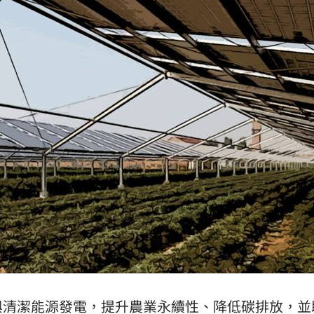
04:04
拉鋸
03:10
分
03:08
創高
03:06
成形
12:00
」氣
12:00
與清潔能源發電，提升農業永續性、降低碳排放，並
場！
10:30