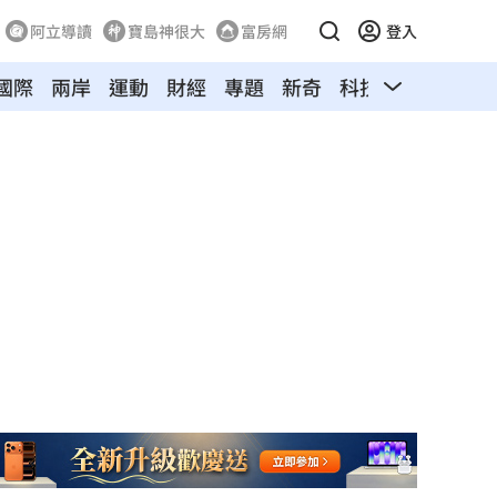
阿立導讀
寶島神很大
富房網
登入
國際
兩岸
運動
財經
專題
新奇
科技
旅遊
汽車