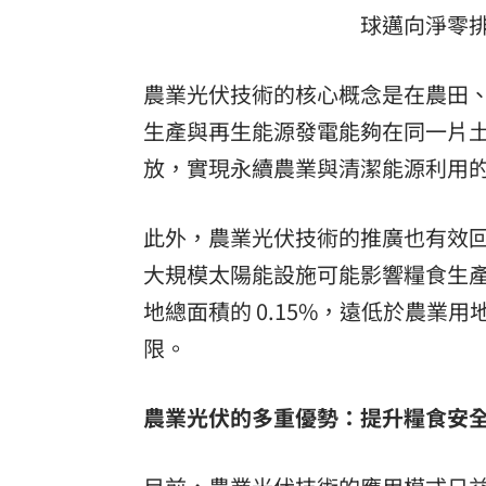
球邁向淨零
8國球員齊聚高雄 Formosa 7s掀足球
理想混蛋號召粉絲跨海追星吃美食！
18:
農業光伏技術的核心概念是在農田、
生產與再生能源發電能夠在同一片
放，實現永續農業與清潔能源利用
此外，農業光伏技術的推廣也有效
大規模太陽能設施可能影響糧食生
地總面積的 0.15%，遠低於農業
限。
農業光伏的多重優勢：提升糧食安