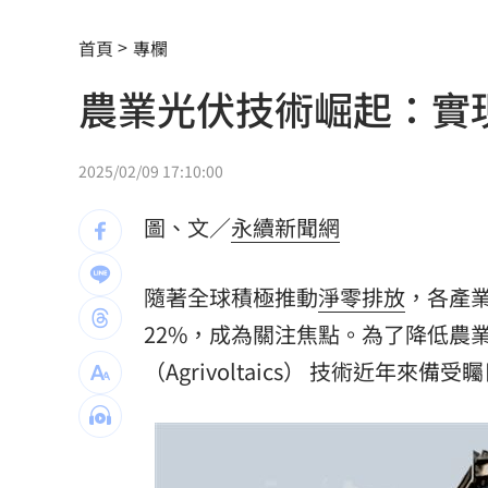
7月急跌觸底 高含積這幾檔受益人激增
首頁
專欄
白海豚海警範圍擴大！最新暴風圈侵襲
農業光伏技術崛起：實
慈濟遭詐10億 國民黨不認錯反嗆⋯網
就業意外爆冷！那指漲342點 標普500
2025/02/09 17:10:00
美通過制裁案！川普可課俄國商品500%
圖、文／
永續新聞網
日本銀髮族瘋工作 逾4成想做到80歲
0
隨著全球積極推動
淨零排放
，各產
解散統促黨？他曝翁曉玲一招：恐白忙
22%，成為關注焦點。為了降低農
疫苗真相！蔣萬安嗆一句 謝金河痛心
（Agrivoltaics） 技術近年來備受
股災這8檔規模逆勢創高 它最猛成長逾1
爆掛表妹當小三！表姊擅貼IG下場慘了