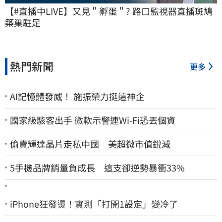
【#直播中LIVE】又見＂孵蛋＂? 路口監視器直播斑鳩
築巢駐足
熱門新聞
更多
AI記憶體發威！ 施振榮力挺這神企
國家級駭客出手 微軟示警連Wi-Fi恐丟個資
偷賣輝達晶片走私中國 美超微市值銳減
5手機品牌銷量負成長 這支卻逆勢暴衝33%
iPhone狂發燙！實測「打開1設定」變冷了