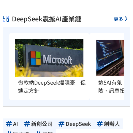
DeepSeek震撼AI產業鏈
更多
這5AI有鬼！
微軟納DeepSeek爆隱憂　促
險、訊息扭曲
速定方針
AI
新創公司
DeepSeek
創辦人