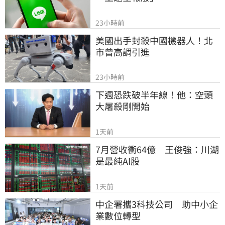
23小時前
美國出手封殺中國機器人！北
市曾高調引進
23小時前
下週恐跌破半年線！他：空頭
大屠殺剛開始
1天前
7月營收衝64億　王俊強：川湖
是最純AI股
1天前
中企署攜3科技公司　助中小企
業數位轉型