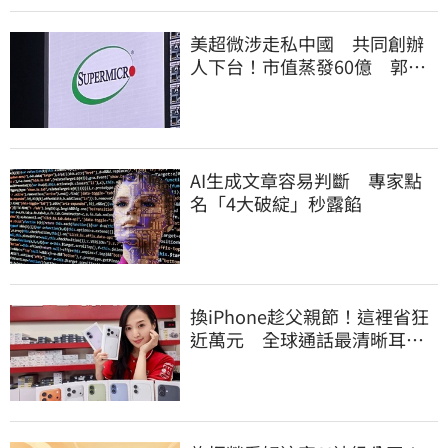
美超微涉走私中國 共同創辦
人下台！市值蒸發60億 郭明
錤點出1危機
AI生成文章容易判斷 專家點
名「4大破綻」秒露餡
換iPhone趁父親節！這裡省狂
近萬元 全球通話最清晰耳機
登台開賣了