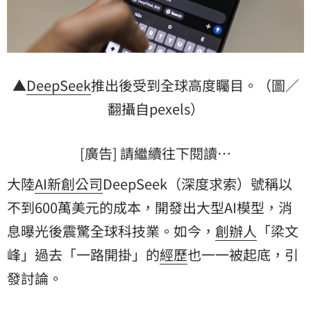
▲
DeepSeek
推出後受到全球高度矚目。（圖／
翻攝自pexels）
[廣告] 請繼續往下閱讀…
大陸
AI
新創公司
DeepSeek（深度求索）號稱以
不到600萬美元的成本，開發出大型AI模型，消
息曝光後震驚全球科技業。如今，
創辦人
「
梁文
峰
」過去「一路開掛」的
經歷
也一一被起底，引
發討論。