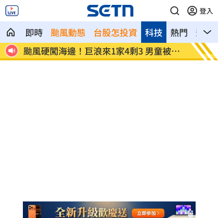
登入
即時
颱風動態
台股怎投資
科技
熱門
影音
可緩解
颱風硬闖海邊！巨浪來1家4剩3 男童被捲
大盤收
走
懂