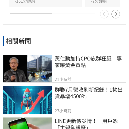
入紛爭。這場關於藝人工會權益與財務管理的爭
-161分鐘前
-7分鐘前
議，隨著各界大咖發聲，讓演藝圈內部矛盾浮上
檯面，也凸顯了資深藝人照護制度的結構性問
題，引發社會廣泛關注與討論。
相關新聞
黃仁勳加持CPO族群狂飆！專
家曝黃金買點
21小時前
群聯7月營收刷新紀錄！1物出
貨暴增4500%
23小時前
LINE更新傳災情！　用戶怨
「主題全報廢」