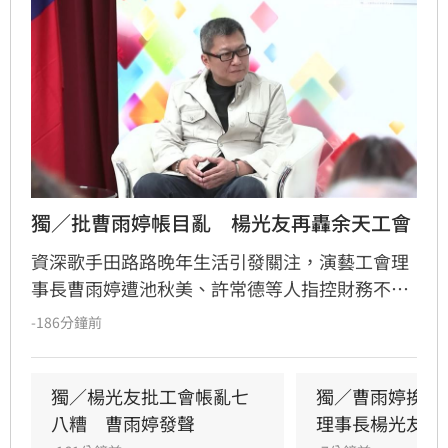
獨／批曹雨婷帳目亂　楊光友再轟余天工會
資深歌手田路路晚年生活引發關注，演藝工會理
事長曹雨婷遭池秋美、許常德等人指控財務不透
明及未照顧資深藝人，引發演藝圈軒然大波。針
-186分鐘前
對李亞萍提及余天過去經營工會的貢獻，前理事
長楊光友出面駁斥，澄清余天所屬工會與演藝工
會無關，更直言演藝圈工會林立現象混亂，強調
獨／楊光友批工會帳亂七
獨／曹雨婷挨轟
自己成立的台灣演藝人員協會運作順利，不願捲
八糟　曹雨婷發聲
理事長楊光友開