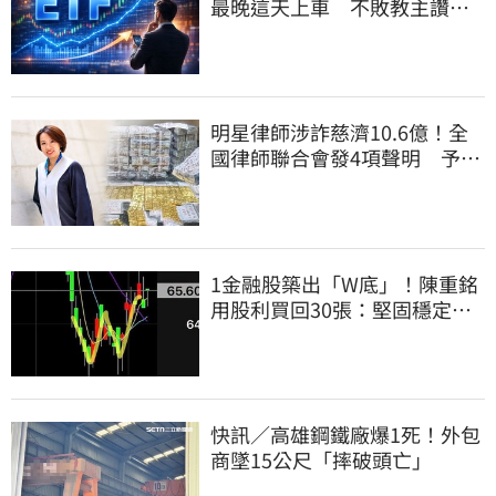
最晚這天上車 不敗教主讚：
表現超越0050
明星律師涉詐慈濟10.6億！全
國律師聯合會發4項聲明 予以
最嚴厲譴責
1金融股築出「W底」！陳重銘
用股利買回30張：堅固穩定的
搖錢樹
快訊／高雄鋼鐵廠爆1死！外包
商墜15公尺「摔破頭亡」