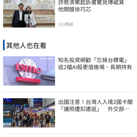
詐慈濟案起訴書驚見傅崐萁　
他開酸徐巧芯
2小時前
其他人也在看
知名投資網勸「忘掉台積電」
這2檔AI股更值進場、長期持有
出國注意！台灣人入境2國卡關
「護照遭扣遣返」 外交部證
實了