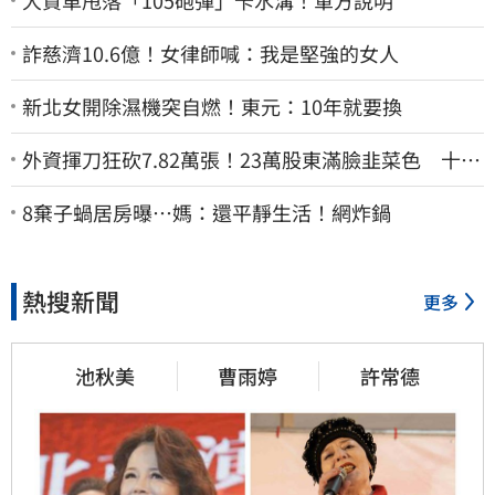
詐慈濟10.6億！女律師喊：我是堅強的女人
新北女開除濕機突自燃！東元：10年就要換
外資揮刀狂砍7.82萬張！23萬股東滿臉韭菜色 十大
賣超個股一次看
8棄子蝸居房曝⋯媽：還平靜生活！網炸鍋
熱搜新聞
更多
池秋美
曹雨婷
許常德