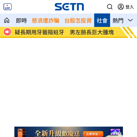
登入
即時
慈濟遭詐騙
台股怎投資
社會
熱門
影
來曝
疑長期用牙籤摳蛀牙 男左臉長巨大腫塊
孫芸芸
白