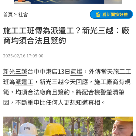
首頁
社會
看新聞換好禮
施工工班傳為派遣工？新光三越：廠
商均須合法且簽約
2025/02/16 17:05:00
新光三越
台中中港店13日
氣爆
，外傳當天施工工
班為
派遣工
，新光三越今天回應，施工廠商有規
範，均須合法廠商且簽約，將配合檢警釐清肇
因，不斷重申比任何人更想知道真相。