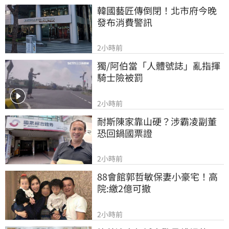
韓國藝匠傳倒閉！北市府今晚
發布消費警訊
2小時前
獨/阿伯當「人體號誌」亂指揮 
騎士險被罰
2小時前
耐斯陳家靠山硬？涉霸凌副董
恐回鍋國票證
2小時前
88會館郭哲敏保妻小豪宅！高
院:繳2億可撤
2小時前