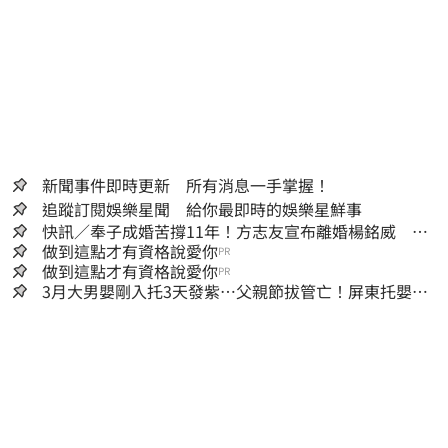
新聞事件即時更新 所有消息一手掌握！
追蹤訂閱娛樂星聞 給你最即時的娛樂星鮮事
快訊／奉子成婚苦撐11年！方志友宣布離婚楊銘威 共
同聲明全文曝光
做到這點才有資格說愛你
PR
做到這點才有資格說愛你
PR
3月大男嬰剛入托3天發紫…父親節拔管亡！屏東托嬰中
心回9字