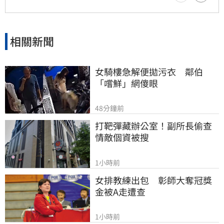
相關新聞
女騎樓急解便拋污衣　鄰伯
「嚐鮮」網傻眼
48分鐘前
打靶彈藏辦公室！副所長偷查
情敵個資被搜
1小時前
女排教練出包　彰師大奪冠獎
金被A走遭查
1小時前