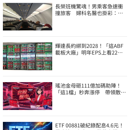
長榮班機驚魂！男乘客急速衝
撞旅客 婦科名醫也掛彩：全
機卡半小時
輝達長約綁到2028！「這ABF
載板大廠」明年EPS上看22
元 目標價至1000元
瑤池金母砸111億加碼助陣！
「這1檔」秒奔漲停 帶領散熱
雙雄點火
ETF 00881破紀錄配息4.6元！