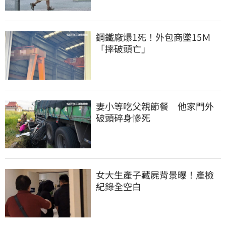
鋼鐵廠爆1死！外包商墜15Ｍ
「摔破頭亡」
妻小等吃父親節餐　他家門外
破頭碎身慘死
女大生產子藏屍背景曝！產檢
紀錄全空白