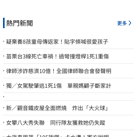
熱門新聞
更多
疑棄養8孩童母傳返家！貼字條喊很愛孩子
苗栗台3線死亡車禍！過彎撞燈桿1死1重傷
律師涉詐慈濟10億！全國律師聯合會發聲明
獨／女駕駛肇逃1死1傷 單親媽顧子斷家計
新／觀音鐵皮屋全面燃燒 炸出「大火球」
女攀八大秀失聯 同行隊友獲救她仍失蹤
大貨車甩落「105砲彈」卡水溝！軍方說明