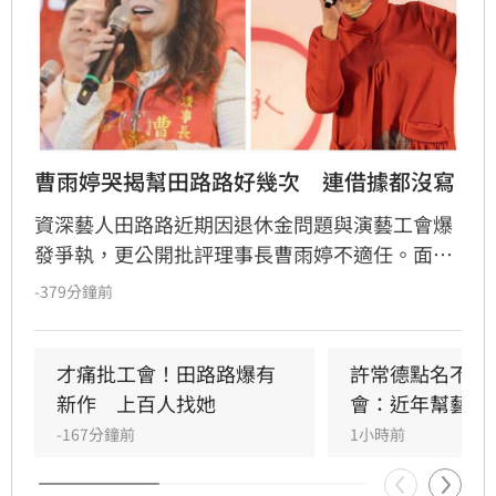
曹雨婷哭揭幫田路路好幾次　連借據都沒寫
資深藝人田路路近期因退休金問題與演藝工會爆
發爭執，更公開批評理事長曹雨婷不適任。面對
指控，曹雨婷日前發布聲明反擊，並在受訪時落
-379分鐘前
淚回憶，過去曾多次慷慨解囊協助田路路度過難
關，甚至曾主動捧場其餐飲生意。
才痛批工會！田路路爆有
許常德點名不透
新作　上百人找她
會：近年幫藝人
-167分鐘前
1小時前