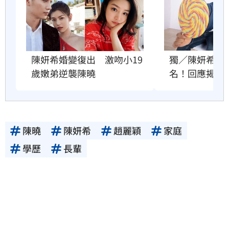
陳妍希婚變復出　激吻小19
獨／陳妍希、
歲嫩弟逆襲陳曉
名！回應揭原
陳曉
陳妍希
趙麗穎
家庭
學歷
長輩