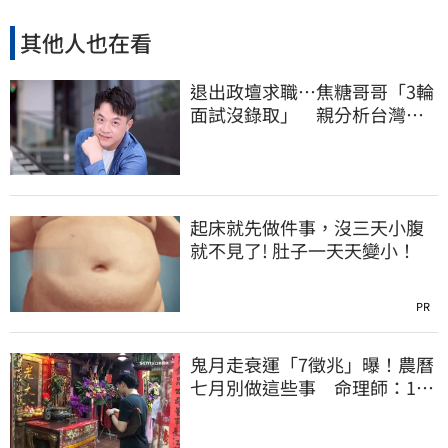
其他人也在看
退出政壇求職…焦糖哥哥「3輪
面試沒錄取」 親分析台灣職
場現況這樣說
起床就先做件事，沒三天小腹
就不見了! 肚子一天天變小！
PR
鬼月走衰運「7徵兆」曝！農曆
七月別做這些事 命理師：1變
化恐大難臨頭