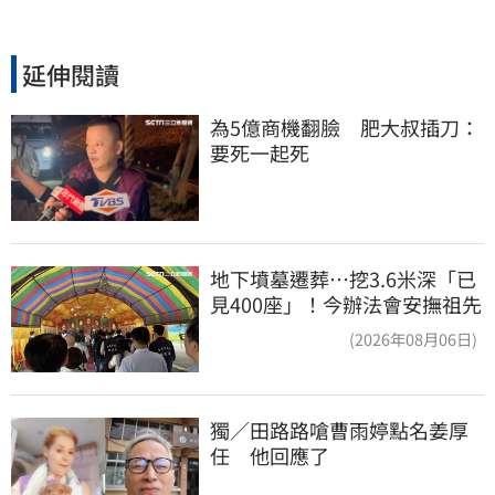
延伸閱讀
為5億商機翻臉　肥大叔插刀：
要死一起死
地下墳墓遷葬…挖3.6米深「已
見400座」！今辦法會安撫祖先
(2026年08月06日)
獨／田路路嗆曹雨婷點名姜厚
任　他回應了