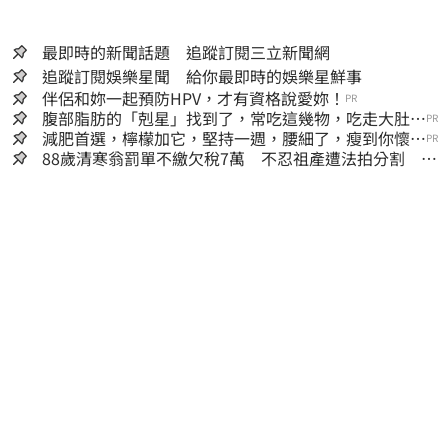
最即時的新聞話題 追蹤訂閱三立新聞網
追蹤訂閱娛樂星聞 給你最即時的娛樂星鮮事
伴侶和妳一起預防HPV，才有資格說愛妳！
PR
腹部脂肪的「剋星」找到了，常吃這幾物，吃走大肚
PR
囊，瘦出小蠻腰
減肥首選，檸檬加它，堅持一週，腰細了，瘦到你懷疑
PR
人生
88歲清寒翁罰單不繳欠稅7萬 不忍祖產遭法拍分割 家
族按月代繳償債