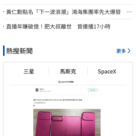
黃仁勳點名「下一波浪潮」鴻海集團率先大爆發 台
股這族群全面噴出
直播年賺破億！肥大叔離世 曾連播17小時
熱搜新聞
更多
三星
馬斯克
SpaceX