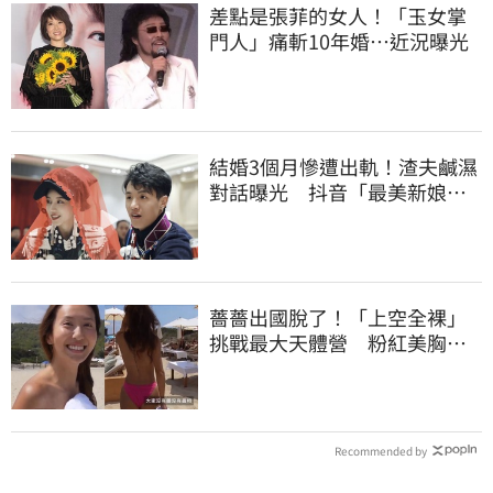
差點是張菲的女人！「玉女掌
門人」痛斬10年婚…近況曝光
結婚3個月慘遭出軌！渣夫鹹濕
對話曝光 抖音「最美新娘」
崩潰哭了
薔薔出國脫了！「上空全裸」
挑戰最大天體營 粉紅美胸被
路人狂讚
Recommended by