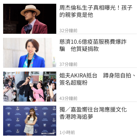
周杰倫私生子真相曝光！孩子
的親爹竟是他
32分鐘前
慈濟10.6億疫苗服務費爆詐
騙　他質疑捐款
37分鐘前
姐夫AKIRA抵台　蹲身陪自拍、
簽名超寵粉
43分鐘前
獨／嘉盈嚮往台灣應援文化　
香港跨海追夢
1小時前