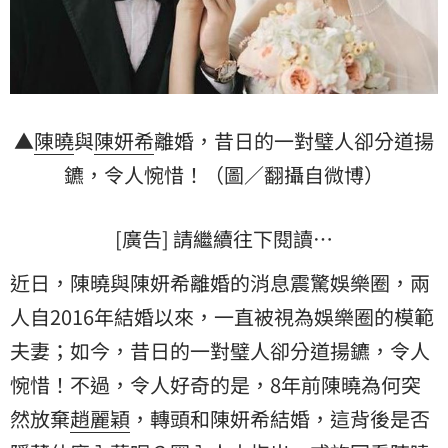
▲
陳曉
與
陳妍希
離婚，昔日的一對璧人卻分道揚
鑣，令人惋惜！（圖／翻攝自微博）
[廣告] 請繼續往下閱讀…
近日，陳曉與陳妍希離婚的消息震驚娛樂圈，兩
人自2016年結婚以來，一直被視為娛樂圈的模範
夫妻；如今，昔日的一對璧人卻分道揚鑣，令人
惋惜！不過，令人好奇的是，8年前陳曉為何突
然放棄
趙麗穎
，轉頭和陳妍希結婚，這背後是否