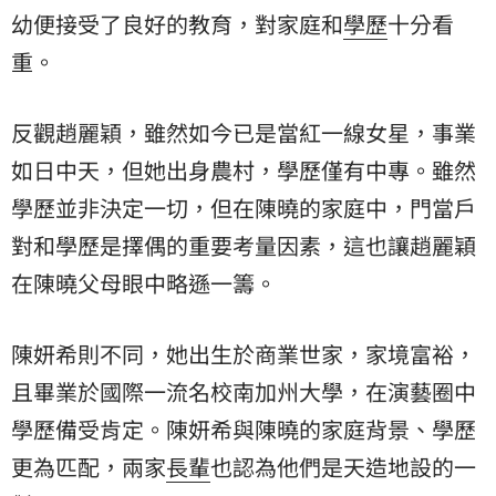
幼便接受了良好的教育，對家庭和
學歷
十分看
重。
反觀趙麗穎，雖然如今已是當紅一線女星，事業
如日中天，但她出身農村，學歷僅有中專。雖然
學歷並非決定一切，但在陳曉的家庭中，門當戶
對和學歷是擇偶的重要考量因素，這也讓趙麗穎
在陳曉父母眼中略遜一籌。
陳妍希則不同，她出生於商業世家，家境富裕，
且畢業於國際一流名校南加州大學，在演藝圈中
學歷備受肯定。陳妍希與陳曉的家庭背景、學歷
更為匹配，兩家
長輩
也認為他們是天造地設的一