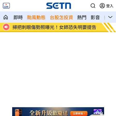
登入
即時
颱風動態
台股怎投資
熱門
影音
熱搜
降價
掃把刺眼傷勢照曝光！女師恐失明要提告
新北國
性