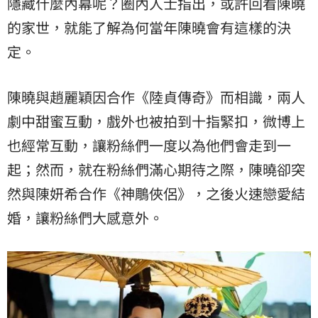
隱藏什麼內幕呢？圈內人士指出，或許回看陳曉
的家世，就能了解為何當年陳曉會有這樣的決
定。
陳曉與趙麗穎因合作《陸貞傳奇》而相識，兩人
劇中甜蜜互動，戲外也被拍到十指緊扣，微博上
也經常互動，讓粉絲們一度以為他們會走到一
起；然而，就在粉絲們滿心期待之際，陳曉卻突
然與陳妍希合作《神鵰俠侶》，之後火速戀愛結
婚，讓粉絲們大感意外。