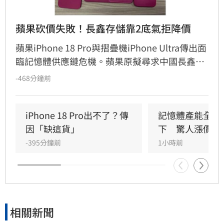
蘋果砍價失敗！長鑫存儲靠2底氣拒降價
蘋果iPhone 18 Pro與摺疊機iPhone Ultra傳出面
臨記憶體供應鏈危機。蘋果原擬尋求中國長鑫存
儲（CXMT）降低DRAM採購成本，卻因AI需求推
-468分鐘前
升記憶體價格，遭長鑫拒絕降價。長鑫憑藉中國
市場龐大訂單及高產能底氣，報價甚至與三星、
SK海力士相當。受記憶體成本飆升影響，市場預
iPhone 18 Pro出不了？傳
記憶體產能全被
測iPhone 18 Pro售價恐漲至1299美元，摺疊機
因「缺這貨」
下　驚人漲價潮
更可能突破2000美元大關，成為史上最貴
-395分鐘前
1小時前
iPhone。此價格調整反映全球記憶體供需失衡，
恐進一步推高蘋果全系列產品定價，引發市場高
度關注。
相關新聞