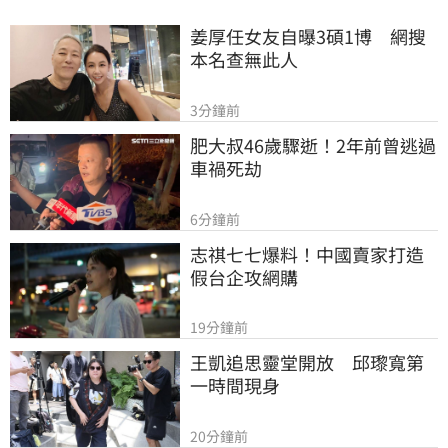
姜厚任女友自曝3碩1博　網搜
本名查無此人
3分鐘前
肥大叔46歲驟逝！2年前曾逃過
車禍死劫
6分鐘前
志祺七七爆料！中國賣家打造
假台企攻網購
19分鐘前
王凱追思靈堂開放　邱瓈寬第
一時間現身
20分鐘前