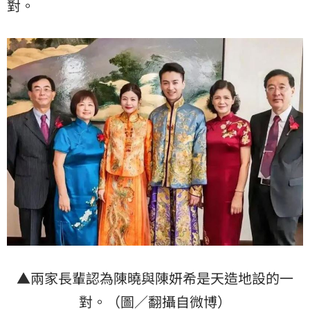
對。
▲兩家長輩認為陳曉與陳妍希是天造地設的一
對。（圖／翻攝自微博）