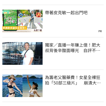
帶著皮克敏一起出門吧
PR
獨家／直播一年賺上億！肥大
叔背後辛酸面曝光 自評不及
格
為籌老父醫藥費！女星全裸狂
拍「50部三級片」 崩潰大
哭：沒靈魂了