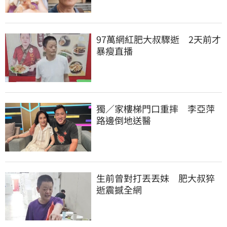
97萬網紅肥大叔驟逝　2天前才
暴瘦直播
獨／家樓梯門口重摔　李亞萍
路邊倒地送醫
生前曾對打丟丟妹　肥大叔猝
逝震撼全網