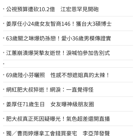
公視預算遭砍10.2億 江宏恩罕見開砲
姜厚任小24歲女友智商146！獲台大3碩博士
63歲關之琳爆奶孫戀！愛小36歲男模傳證實
江蕙崩潰爆哭摯友逝世！淚喊怕參加告別式
69歲陸小芬曬照 性感不想遮姐真的太辣！
網紅肥大叔猝逝！網淚：一直覺得怪
姜厚任71歲生日 女友曝神級朋友圈
肥大叔真正死因疑曝光！氣色超差還開直播
獨／曹雨婷爆拿工會錢買豪宅 李亞萍發聲