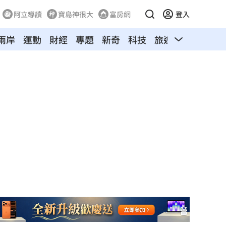
阿立導讀
寶島神很大
富房網
登入
兩岸
運動
財經
專題
新奇
科技
旅遊
汽車
寵物