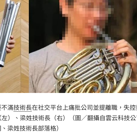
23:22
23:21
趕人
23:16
憂
23:09
成形
12:00
疑不滿
技術長
在社交平台上痛批公司並提離職，失控
（左）、梁姓技術長（右）（圖／翻攝自雲云科技公
」氣
12:00
網、梁姓技術長部落格）
場！
10:30