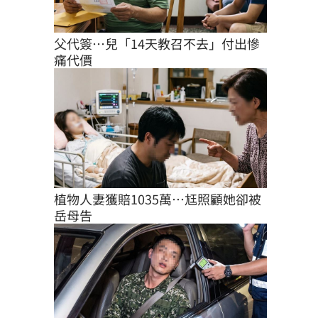
父代簽…兒「14天教召不去」付出慘
痛代價
植物人妻獲賠1035萬…尪照顧她卻被
岳母告