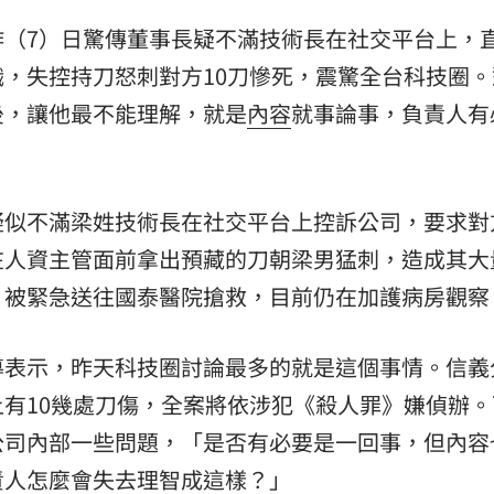
昨（7）日驚傳董事長疑不滿技術長在社交平台上，
熱潮
10:00
，失控持刀怒刺對方10刀慘死，震驚全台科技圈。
15
後，讓他最不能理解，就是
內容
就事論事，負責人有
疑似不滿梁姓技術長在社交平台上控訴公司，要求對
在人資主管面前拿出預藏的刀朝梁男猛刺，造成其大
，被緊急送往國泰醫院搶救，目前仍在加護病房觀察
導表示，昨天科技圈討論最多的就是這個事情。信義
有10幾處刀傷，全案將依涉犯《殺人罪》嫌偵辦。
公司內部一些問題，「是否有必要是一回事，但內容
責人怎麼會失去理智成這樣？」