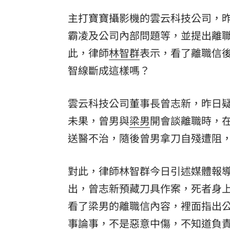
主打寶寶攝影機的雲云科技公司，
8國球員齊聚高雄 Formosa 7s掀足球
霸凌及公司內部問題等，並提出離職
理想混蛋號召粉絲跨海追星吃美食！
18:
此，律師
林智群
表示，看了離職信
智線斷成這樣嗎？
雲云科技公司董事長曾志新，昨日
未果，曾男與
梁男
開會談離職時，
送醫不治，隨後曾男拿刀自殘遭阻
對此，律師林智群今日引述媒體報
出，曾志新預藏刀具作案，死者身上
看了梁男的離職信內容，裡面指出
事論事，不是惡意中傷，不知道負