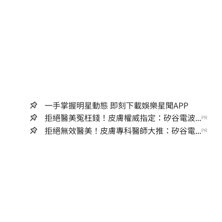
一手掌握明星動態 即刻下載娛樂星聞APP
拒絕醫美冤枉錢！皮膚權威指定：矽谷電波...
PR
拒絕無效醫美！皮膚專科醫師大推：矽谷電...
PR