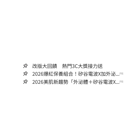
改版大回饋 熱門3C大獎接力送
2026爆紅保養組合！矽谷電波X加外泌...
PR
2026美肌新趨勢「外泌體＋矽谷電波X...
PR