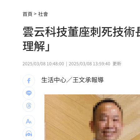
南電Q2財報公布後 目標價調升
00:00
首頁
社會
俄軍空襲烏克蘭首都基輔及周邊 4人喪
雲云科技董座刺死技術
費仔確定成自由球員 下一步動向引人
理解」
米蘭達離婚奧蘭多布魯13年！罕談前夫
美制裁杜拜加密幣交所！控助伊朗革命
2025/03/08 10:48:00
2025/03/08 13:59:40
更新
美就業數據爆冷 這信號Fed升息警報降
生活中心／王文承報導
梅西父親病逝享壽68歲 一路陪伴兒闖
5登山客2025年雪崩失蹤 尼泊爾尋獲遺
喝錯傷身！營養師整理喝咖啡「7大守則
美：東南亞詐騙園區多由中國背景組織