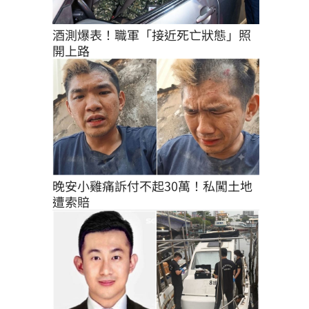
酒測爆表！職軍「接近死亡狀態」照
開上路
晚安小雞痛訴付不起30萬！私闖土地
遭索賠