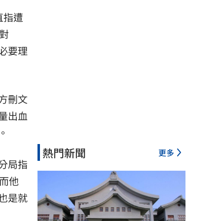
直指遭
對
必要理
方刪文
量出血
。
熱門新聞
更多
分局指
而他
也是就