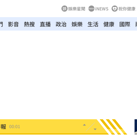
娛樂星聞
iNEWS
祝你健康
門
影音
熱搜
直播
政治
娛樂
生活
健康
國際
向
01:22
多日
01:08
造假
00:18
旺
00:15
台傭
00:12
特報
00:01