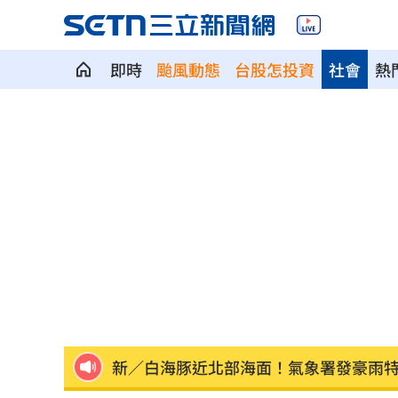
即時
颱風動態
台股怎投資
社會
熱
Fed沒升息股市跌 投信揭下一步布局方
少女在家產子男嬰夭折 裹毛巾藏住處
劍橋最年輕黑人教授閃辭！爆論文抄襲
遊日瘋買恢復衣「穿」越疲勞 2因素助
煮菜遭婆婆罵！尫勸別計較 人妻嘆像
新／白海豚近北部海面！氣象署發豪雨