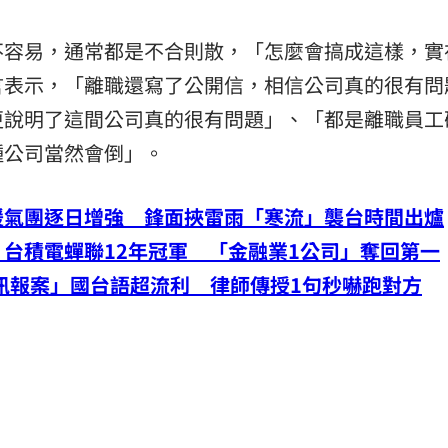
不容易，通常都是不合則散，「怎麼會搞成這樣，實
言表示，「離職還寫了公開信，相信公司真的很有問
更說明了這間公司真的很有問題」、「都是離職員工
種公司當然會倒」。
暖氣團逐日增強 鋒面挾雷雨「寒流」襲台時間出爐
台積電蟬聯12年冠軍 「金融業1公司」奪回第一
視訊報案」國台語超流利 律師傳授1句秒嚇跑對方