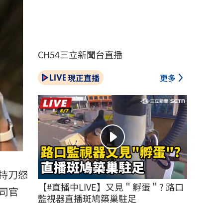
CH54三立新聞台直播
現正直播
更多
持刀怒
【#直播中LIVE】又見＂孵蛋＂? 路口
司官
監視器直播斑鳩築巢駐足