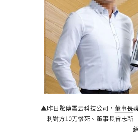
拆監獄家書見「叫別人老婆」人妻氣炸
ETF存到2千萬退休！他因1封信重回職場
社宅包租爆糾紛 房客控業者硬闖屋內
馬斯克蓋地球最大晶圓廠 專家揭3大隱
台灣彩券開獎直播中
20:31
LIVE三立+24小時直播
15:27
三立iNEWS新聞台線上直播
18:00
商場戰國來臨 台中「頂奢大道」逐漸
▲昨日驚傳雲云科技公司，
董事長
刺對方10刀慘死。董事長曾志新
台彩父親節推新刮刮樂千萬頭獎超「爸
「拍片人的多重宇宙」職涯論壇9/12登