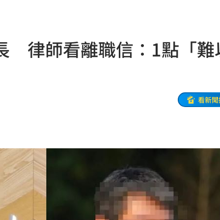
命
23:59
長 律師看離職信：1點「難
關注
23:50
互動
23:40
衛隊
23:37
看新聞
溫
23:34
足壇
23:31
體
23:29
」
23:27
主導
23:25