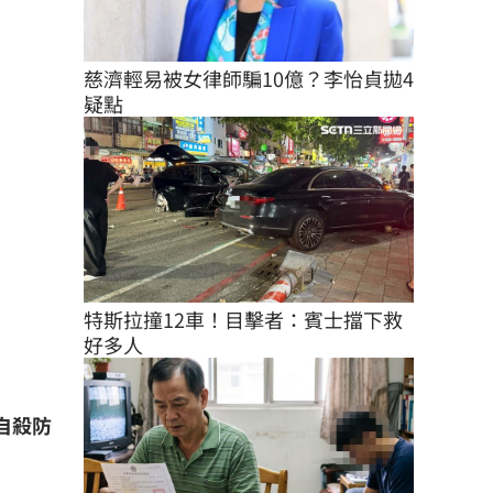
慈濟輕易被女律師騙10億？李怡貞拋4
疑點
特斯拉撞12車！目擊者：賓士擋下救
好多人
自殺防