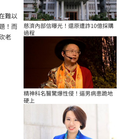
在難以
慈濟內部信曝光！還原遭詐10億採購
題！而
過程
砍老
精神科名醫驚爆性侵！逼男病患跪地
硬上