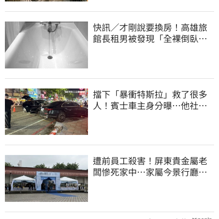
快訊／才剛說要換房！高雄旅
館長租男被發現「全裸倒臥浴
缸」身亡
擋下「暴衝特斯拉」救了很多
人！賓士車主身分曝…他社群
擁1.4萬追蹤
遭前員工殺害！屏東貴金屬老
闆慘死家中…家屬今景行廳低
調送別最後一程