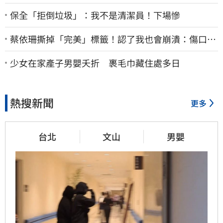
保全「拒倒垃圾」：我不是清潔員！下場慘
蔡依珊撕掉「完美」標籤！認了我也會崩潰：傷口終
究會癒合
少女在家產子男嬰夭折 裹毛巾藏住處多日
熱搜新聞
更多
台北
文山
男嬰