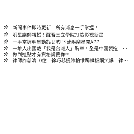
新聞事件即時更新 所有消息一手掌握！
明星講師親授！醒吾三立學院打造影視新星
一手掌握明星動態 即刻下載娛樂星聞APP
一堆人出國戴「我是台灣人」胸章！全是中國製造
Cheap酸：精神分裂
做到這點才有資格說愛你
PR
律師詐慈濟10億！徐巧芯提陳柏惟踢鐵板網笑爆 律師
再曬1照補刀