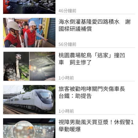
46分鐘前
海水倒灌基隆愛四路積水　謝
國樑研議補償
56分鐘前
桃園農場鴕鳥「逃家」撞凹
車　飼主慘了
1小時前
旅客被勸咆哮關門夾傷車長　
台鐵：助提告
1小時前
視障男颱風天買豆漿！休假警1
舉動暖爆