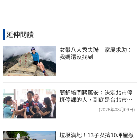
延伸閱讀
女攀八大秀失聯　家屬求助：
我媽還沒找到
簡舒培問蔣萬安：決定北市停
班停課的人，到底是台北市
長，還是氣象署？
(2026年08月09日)
垃圾滿地！13子女擠10坪屋惹