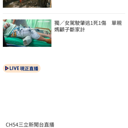
獨／女駕駛肇逃1死1傷　單親
媽顧子斷家計
現正直播
CH54三立新聞台直播