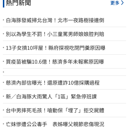
熱門新聞
更多
白海豚發威掃北台灣！北市一夜路樹接連倒
別以為學生不罰！小三童罵男師娘娘腔判賠
13子女擠10坪屋！縣府探視吃閉門羹原因曝
買疫苗被騙10.6億！慈濟多年未報案原因曝
慈濟內部信曝光！還原遭詐10億採購過程
新／白海豚大雨驚人「1區」緊急停班課
台中男摔死毛孩！嗆動保「埋了」拒交屍體
亡妹慘遭公公毒手 表姊曝父親節悲傷現況