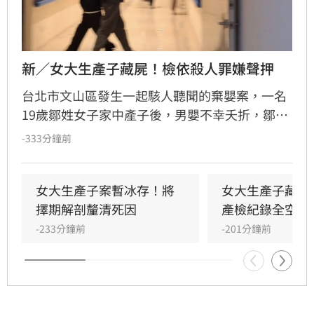
新／女大生產子藏屍！檢依殺人罪嫌聲押
台北市文山區發生一起駭人聽聞的棄嬰案，一名
19歲鄒姓女子家中產子後，男嬰不幸夭折，鄒女
竟未報案，反而將屍體包裹藏匿於房內。直至數
-333分鐘前
日後，家屬因聞到屋內傳出異味，整起案件才因
此曝光。檢方今（9日）會同法醫進行相驗，初
步尚無法確認男嬰死因，後續將擇期解剖釐清。
女大生產子案暫冰存！將
女大生產子藏屍
檢察官複訊後，認定鄒女涉犯殺人罪嫌重大，且
擇期解剖釐清死因
產檢紀錄全空白
有湮滅證據之虞，已向台北地方法院聲請羈押，
-233分鐘前
-201分鐘前
詳細案情仍待檢警進一步調查偵辦。