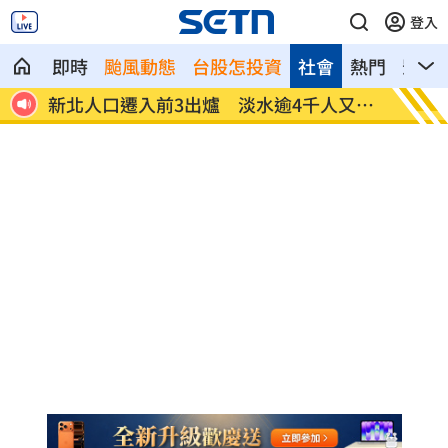
登入
即時
颱風動態
台股怎投資
社會
熱門
影音
6萬
新北人口遷入前3出爐 淡水逾4千人又奪
父親出
冠
光