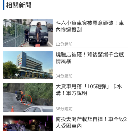
相關新聞
斗六小貨車窗被惡意砸破！車
內慘遭搜刮
12分鐘前
燒臘店被砸！背後驚爆千金感
情風暴
34分鐘前
大貨車甩落「105砲彈」卡水
溝！軍方說明
36分鐘前
南投妻喝茫載尪自撞！車全毀2
人受困車內