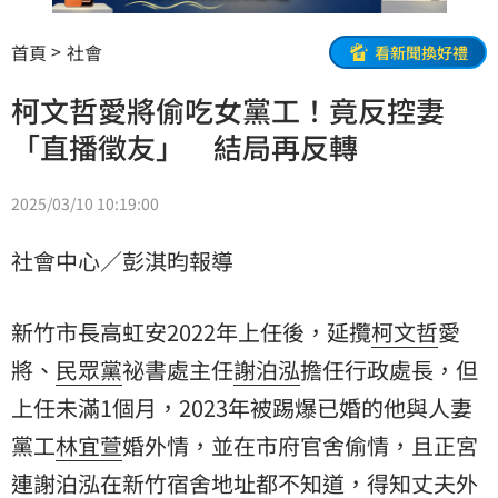
首頁
社會
看新聞換好禮
柯文哲愛將偷吃女黨工！竟反控妻
「直播徵友」 結局再反轉
2025/03/10 10:19:00
社會中心／彭淇昀報導
新竹市長高虹安2022年上任後，延攬
柯文哲
愛
將、
民眾黨
祕書處主任
謝泊泓
擔任行政處長，但
上任未滿1個月，2023年被踢爆已婚的他與人妻
黨工
林宜萱
婚外情，並在市府官舍偷情，且正宮
連謝泊泓在新竹宿舍地址都不知道，得知丈夫
外