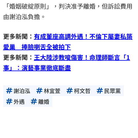
「婚姻破綻原則」，判決准予離婚，但訴訟費用
由謝泊泓負擔。
更多新聞：
有成董座高調外遇！不倫下屬妻私築
愛巢 捧臉喇舌全被拍下
更多新聞：
王大陸涉教唆傷害！命理師斷言「1
事」：演藝事業徹底斷盡
謝泊泓
林宜萱
柯文哲
民眾黨
外遇
離婚