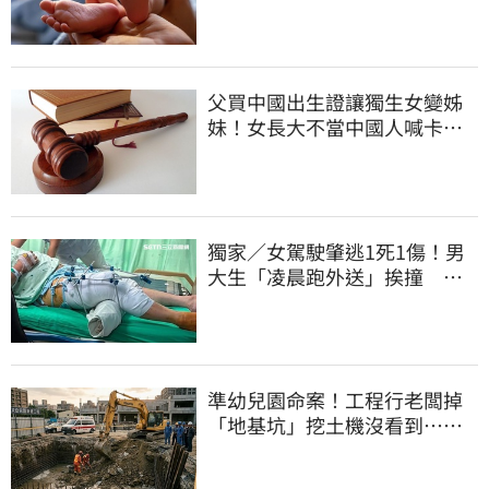
嚇壞警員
父買中國出生證讓獨生女變姊
妹！女長大不當中國人喊卡卻
失敗
獨家／女駕駛肇逃1死1傷！男
大生「凌晨跑外送」挨撞 媽
淚：家快瓦解
準幼兒園命案！工程行老闆掉
「地基坑」挖土機沒看到…下
土石活埋他