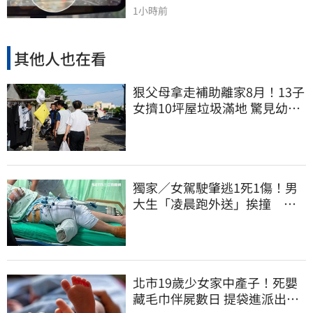
1小時前
其他人也在看
狠父母拿走補助離家8月！13子
女擠10坪屋垃圾滿地 驚見幼童
深夜遊蕩
獨家／女駕駛肇逃1死1傷！男
大生「凌晨跑外送」挨撞 媽
淚：家快瓦解
北市19歲少女家中產子！死嬰
藏毛巾伴屍數日 提袋進派出所