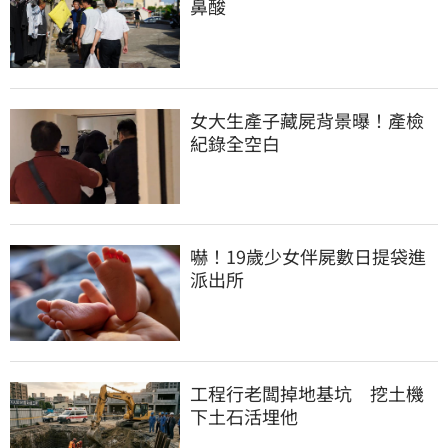
鼻酸
女大生產子藏屍背景曝！產檢
紀錄全空白
嚇！19歲少女伴屍數日提袋進
派出所
工程行老闆掉地基坑　挖土機
下土石活埋他