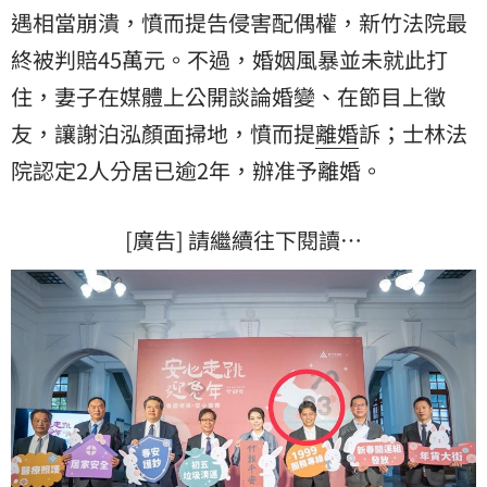
遇
相當崩潰，憤而提告侵害配偶權，新竹法院最
終被判賠45萬元。不過，婚姻風暴並未就此打
住，妻子在媒體上公開談論婚變、在節目上徵
友，讓謝泊泓顏面掃地，憤而提
離婚
訴；士林法
院認定2人分居已逾2年，辦准予離婚。
[廣告] 請繼續往下閱讀…