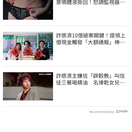
意噴體液掛回！怒調監視器竟
是老公爺爺所為
詐慈濟10億破案關鍵！提領上
億現金觸發「大額通報」神鬼
律師遭擊落內幕
詐慈濟主嫌信「辟穀教」叫信
徒三餐喝精油 名律乾女兒卻
吃鮑魚喝紅酒
Recommended by