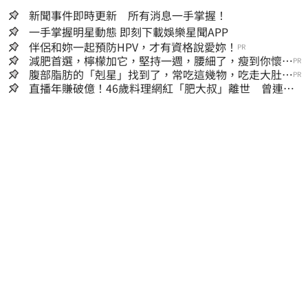
新聞事件即時更新 所有消息一手掌握！
一手掌握明星動態 即刻下載娛樂星聞APP
伴侶和妳一起預防HPV，才有資格說愛妳！
PR
減肥首選，檸檬加它，堅持一週，腰細了，瘦到你懷疑
PR
人生
腹部脂肪的「剋星」找到了，常吃這幾物，吃走大肚
PR
囊，瘦出小蠻腰
直播年賺破億！46歲料理網紅「肥大叔」離世 曾連播
17小時辛酸面曝