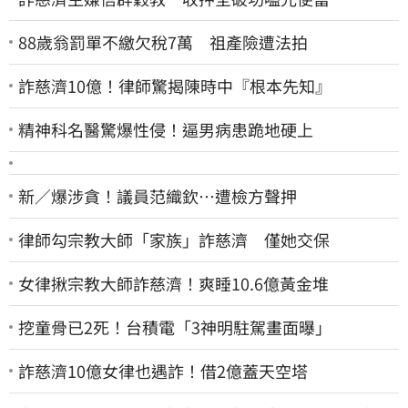
88歲翁罰單不繳欠稅7萬 祖產險遭法拍
詐慈濟10億！律師驚揭陳時中『根本先知』
精神科名醫驚爆性侵！逼男病患跪地硬上
新／爆涉貪！議員范織欽…遭檢方聲押
律師勾宗教大師「家族」詐慈濟 僅她交保
女律揪宗教大師詐慈濟！爽睡10.6億黃金堆
挖童骨已2死！台積電「3神明駐駕畫面曝」
詐慈濟10億女律也遇詐！借2億蓋天空塔