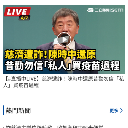
【#直播中LIVE】慈濟遭詐！陳時中還原昔勸勿信「私
人」買疫苗過程
熱門新聞
更多
詐慈濟主嫌信辟穀教 收押全破功嗑光便當