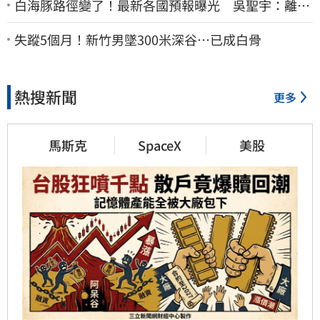
白海豚路徑變了！最新各國預報曝光 吳聖宇：離台
灣又更近一點
失蹤5個月！新竹男墜300米深谷…已成白骨
熱搜新聞
更多
馬斯克
SpaceX
美股