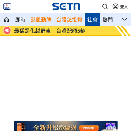
登入
即時
颱風動態
台股怎投資
社會
熱門
影音
蔣萬
最猛黑化越野車 台灣配額5輛
搭台鐵