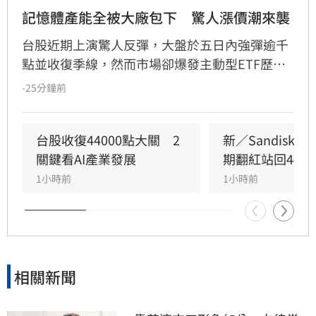
記憶體產能全被大廠包下　驚人漲價潮來襲
台股近期上演驚人反彈，大盤於五日內強彈逾千
點並收復季線，然而市場卻爆發主動型ETF歷史
級別的贖回潮，許多散戶因恐慌而在低檔急殺脫
-25分鐘前
手，淪為「賣在阿呆谷」的苦主。專家分析，台
股進入套牢深水區，個股震盪劇烈，投資人應審
慎應對。產業方面，記憶體受惠於AI需求爆發，
台股收復44000點大關　2
新／Sandisk
三星與美光產能遭鎖定至2027年，引發終端產品
關鍵看AI產業發展
期翻紅站回4400
漲價潮。此外，AI晶片戰局出現轉折，馬斯克公
1小時前
1小時前
開力挺輝達，不僅影響市場信心，更牽動台廠AI
供應鏈的資金板塊。專家提醒，未來擁有實質業
績護體的台廠，才有望在劇烈洗牌中脫穎而出。
投資人需保持冷靜，審慎評估市場波動風險。
相關新聞