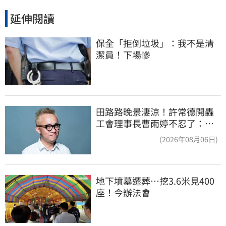
延伸閱讀
保全「拒倒垃圾」：我不是清
潔員！下場慘
田路路晚景淒涼！許常德開轟
工會理事長曹雨婷不忍了：別
只包紅包慰問
(2026年08月06日)
地下墳墓遷葬…挖3.6米見400
座！今辦法會