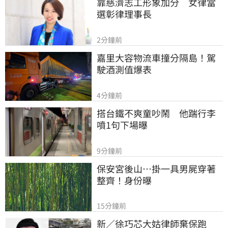
靠慈濟志工形象加分　女律當
選彰律理事長
2分鐘前
嘉里大容物流車撞分隔島！駕
駛酒測值爆表
4分鐘前
搭台鐵不爽童吵鬧　他踹行李
噴1句下場曝
9分鐘前
保安宮後山…掛一具男屍穿著
整齊！身份曝
15分鐘前
新／徐巧芯大姑律師棄保跑