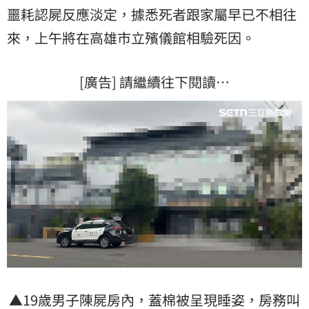
噩耗認屍反應淡定，據悉死者跟家屬早已不相往
來，上午將在高雄市立殯儀館相驗死因。
[廣告] 請繼續往下閱讀…
▲19歲男子陳屍房內，蓋棉被呈現睡姿，房務叫