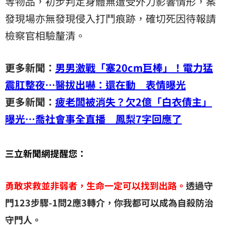
等物品，初步判定身體無遭受外力影響情形，案
發現場亦無發現侵入打鬥痕跡，確切死因待報請
檢察官相驗釐清。
更多新聞：
男男激戰「塞20cm巨棒」！電力猛
震肛整夜…醫拔出嚇：還在動 表情曝光
更多新聞：
疲老闆被消失？欠2億「白衣債主」
曝光…喬社會事全直播 鳳梨7字回應了
三立新聞網提醒您：
勇敢求救並非弱者，生命一定可以找到出路。
透過守
門123步驟-1問2應3轉介，你我都可以成為自殺防治
守門人。