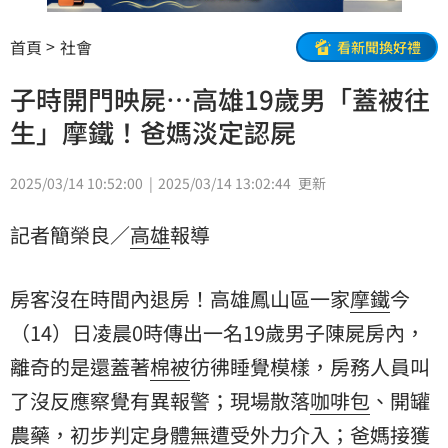
首頁
社會
看新聞換好禮
子時開門映屍…高雄19歲男「蓋被往
生」摩鐵！爸媽淡定認屍
2025/03/14 10:52:00
2025/03/14 13:02:44
更新
記者簡榮良／
高雄
報導
房客沒在時間內退房！高雄鳳山區一家
摩鐵
今
（14）日凌晨0時傳出一名19歲男子陳屍房內，
離奇的是還蓋著
棉被
彷彿睡覺模樣，房務人員叫
了沒反應察覺有異報警；現場散落
咖啡包
、開罐
農藥
，初步判定身體無遭受外力介入；爸媽接獲