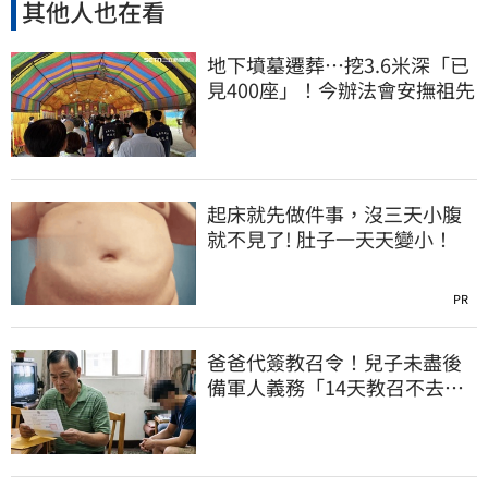
其他人也在看
地下墳墓遷葬…挖3.6米深「已
見400座」！今辦法會安撫祖先
起床就先做件事，沒三天小腹
就不見了! 肚子一天天變小！
PR
爸爸代簽教召令！兒子未盡後
備軍人義務「14天教召不去」
換3個月刑期