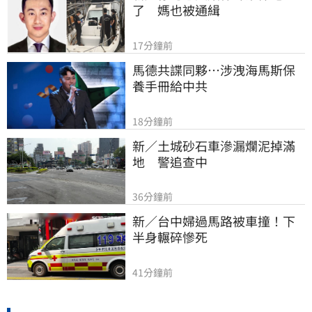
了　媽也被通緝
17分鐘前
馬德共諜同夥…涉洩海馬斯保
養手冊給中共
18分鐘前
新／土城砂石車滲漏爛泥掉滿
地　警追查中
36分鐘前
新／台中婦過馬路被車撞！下
半身輾碎慘死
41分鐘前