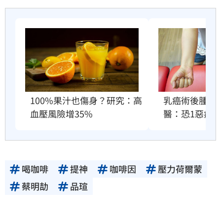
100%果汁也傷身？研究：高
乳癌術後腫成
血壓風險增35%
醫：恐1惡疾
喝咖啡
提神
咖啡因
壓力荷爾蒙
蔡明劼
品瑄