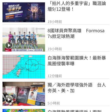
「拍片人的多重宇宙」職涯論
壇9/12登場！
19小時前
8國球員齊聚高雄　Formosa 
7s掀足球熱潮
19小時前
白海豚海警範圍擴大！最新暴
風圈侵襲率曝
12分鐘前
獨／海外遊學增強外語　台人
夯英、美、加
5小時前
白海豚颱風擺盪逼近！雨到