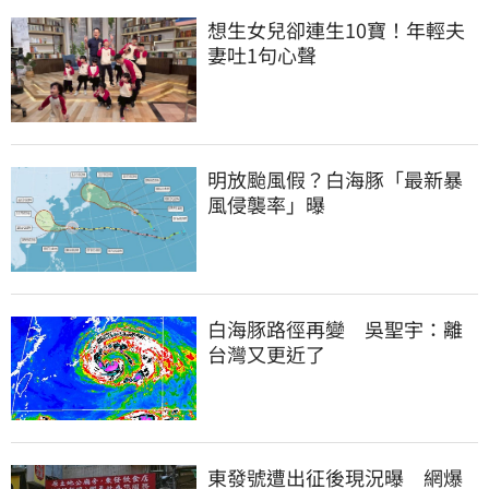
想生女兒卻連生10寶！年輕夫
妻吐1句心聲
明放颱風假？白海豚「最新暴
風侵襲率」曝
白海豚路徑再變　吳聖宇：離
台灣又更近了
東發號遭出征後現況曝　網爆