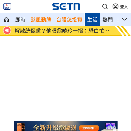
登入
即時
颱風動態
台股怎投資
生活
熱門
影音
歲
解散統促黨？他曝翁曉玲一招：恐白忙一
疫苗真
場
聲