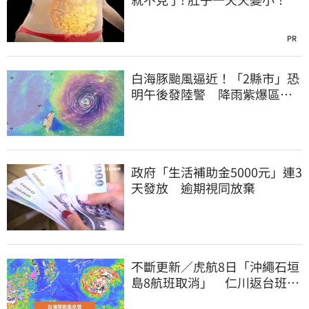
PR
白海豚颱風逼近！「2縣市」恐
明午後發陸警 降雨紫爆區域
曝光
政府「生活補助金5000元」連3
天發放 逾期視同放棄
不斷更新／虎航8日「沖繩石垣
島8航班取消」 仁川返台班機
提前1天起飛