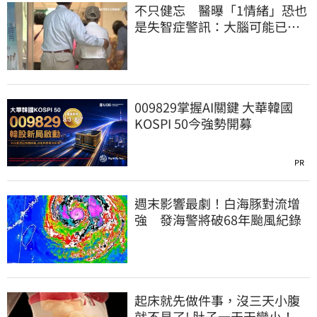
不只健忘 醫曝「1情緒」恐也
是失智症警訊：大腦可能已發
炎
009829掌握AI關鍵 大華韓國
KOSPI 50今強勢開募
PR
週末影響最劇！白海豚對流增
強 發海警將破68年颱風紀錄
起床就先做件事，沒三天小腹
就不見了! 肚子一天天變小！