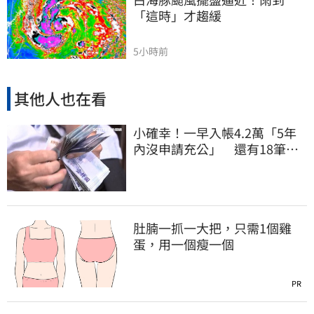
「這時」才趨緩
5小時前
其他人也在看
小確幸！一早入帳4.2萬「5年
內沒申請充公」 還有18筆錢
連發到8月底
肚腩一抓一大把，只需1個雞
蛋，用一個瘦一個
PR