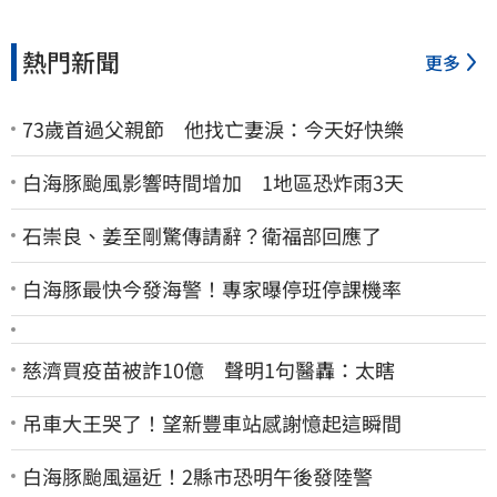
熱門新聞
更多
73歲首過父親節 他找亡妻淚：今天好快樂
白海豚颱風影響時間增加 1地區恐炸雨3天
石崇良、姜至剛驚傳請辭？衛福部回應了
白海豚最快今發海警！專家曝停班停課機率
慈濟買疫苗被詐10億 聲明1句醫轟：太瞎
吊車大王哭了！望新豐車站感謝憶起這瞬間
白海豚颱風逼近！2縣市恐明午後發陸警