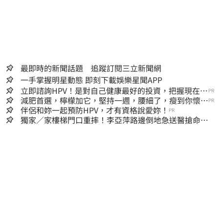
最即時的新聞話題 追蹤訂閱三立新聞網
一手掌握明星動態 即刻下載娛樂星聞APP
立即諮詢HPV！是對自己健康最好的投資，把握現在不
PR
嫌晚！
減肥首選，檸檬加它，堅持一週，腰細了，瘦到你懷疑
PR
人生
伴侶和妳一起預防HPV，才有資格說愛妳！
PR
獨家／家樓梯門口重摔！李亞萍路邊倒地急送醫搶命
「最新傷況」曝