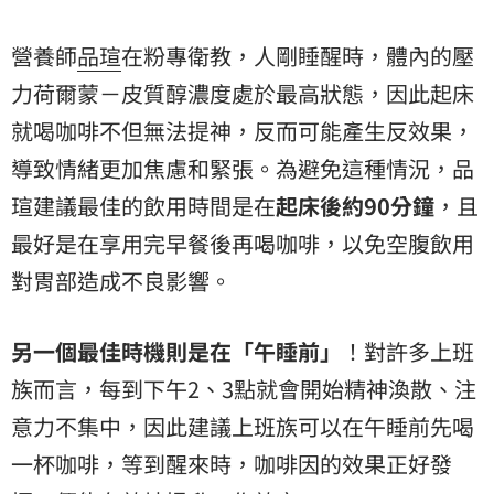
營養師
品瑄
在粉專衛教，人剛睡醒時，體內的
壓
力荷爾蒙
－皮質醇濃度處於最高狀態，因此起床
就喝咖啡不但無法提神，反而可能產生反效果，
導致情緒更加焦慮和緊張。為避免這種情況，品
瑄建議最佳的飲用時間是在
起床後約90分鐘
，且
最好是在享用完早餐後再喝咖啡，以免空腹飲用
對胃部造成不良影響。
另一個最佳時機則是在「午睡前」
！對許多上班
族而言，每到下午2、3點就會開始精神渙散、注
意力不集中，因此建議上班族可以在午睡前先喝
一杯咖啡，等到醒來時，咖啡因的效果正好發