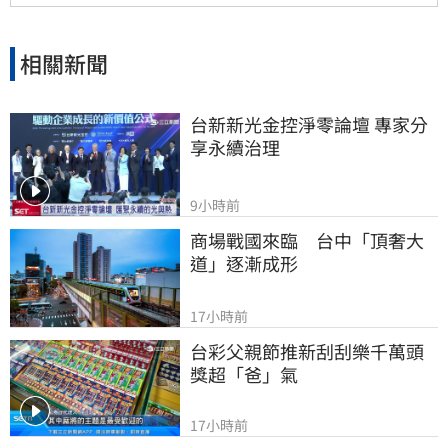
力寄予厚望。提醒投資人，投資股票具備風險，
應審慎評估市場波動並自行承擔決策結果。
相關新聞
台新新光金控淨零論壇 專家分
享永續治理
9小時前
商場戰國來臨　台中「頂奢大
道」逐漸成形
17小時前
台彩父親節推新刮刮樂千萬頭
獎超「爸」氣
17小時前