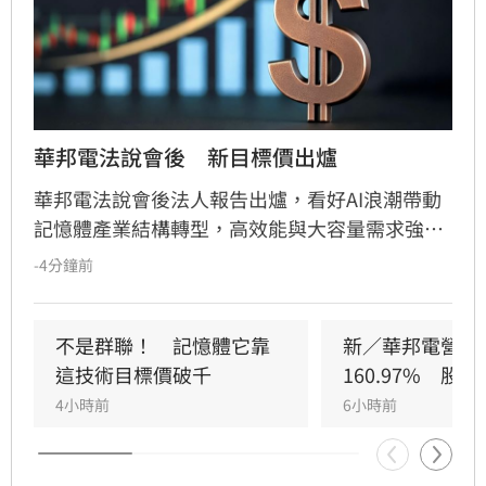
華邦電法說會後　新目標價出爐
華邦電法說會後法人報告出爐，看好AI浪潮帶動
記憶體產業結構轉型，高效能與大容量需求強
勁，推升DRAM與Flash報價持續走揚。華邦電第
-4分鐘前
2季獲利亮眼，毛利率衝上66.25%，每股純益達
5.40元。此外，矽電容產能滿載成為新成長引
擎，公司並大幅調升2026年資本支出至395億
不是群聯！　記憶體它靠
新／華邦電營收
元，全力衝刺高雄廠擴產與先進製程。法人分析
這技術目標價破千
160.97%　股
指出，隨AI需求爆發，2027年記憶體供需缺口將
4小時前
6小時前
擴大，華邦電中長線營運看俏，兩家本土券商分
別給予200元及275元目標價，市場對其獲利爆發