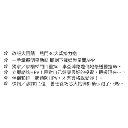
改版大回饋 熱門3C大獎接力送
一手掌握明星動態 即刻下載娛樂星聞APP
獨家／家樓梯門口重摔！李亞萍路邊倒地急送醫搶命
「最新傷況」曝
立即諮詢HPV！是對自己健康最好的投資，把握現在不
PR
嫌晚！
伴侶和妳一起預防HPV，才有資格說愛妳！
PR
快訊／涉詐1.1億！曾任徐巧芯大姑律師棄保跑了…媽也
離境 桃檢發通緝