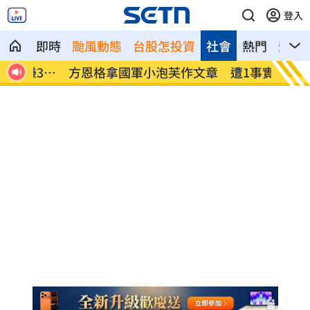
登入
即時
颱風動態
台股怎投資
社會
熱門
影音
00
方恩格拿國軍小泡芙作文章 遭1事實打臉
陳韻文
知