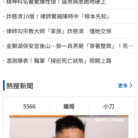
精神科名醫驚爆性侵！逼男病患跪地硬上
詐慈濟10億！律師驚揭陳時中『根本先知』
律師勾宗教大師「家族」詐慈濟 僅她交保
金獅湖保安宮後山…掛一具男屍「穿著整齊」！死者
身份曝
酒測爆表！職軍「接近死亡狀態」照開上路
熱搜新聞
更多
5566
離婚
小刀