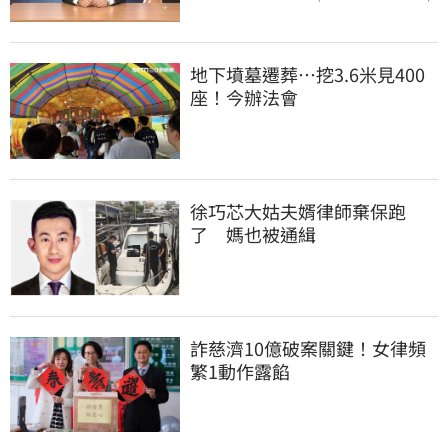
地下墳墓遷葬…挖3.6米見400
座！今辦法會
徐巧芯大姑夫婿律師棄保跑
了　媽也被通緝
詐慈濟10億破案關鍵！女律頻
繁1動作露餡