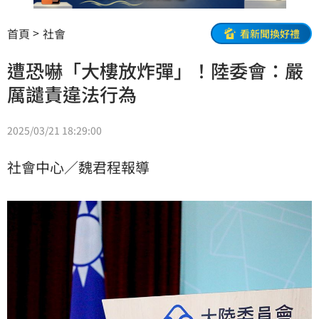
首頁
社會
看新聞換好禮
遭恐嚇「大樓放炸彈」！陸委會：嚴
厲譴責違法行為
2025/03/21 18:29:00
社會中心／魏君程報導