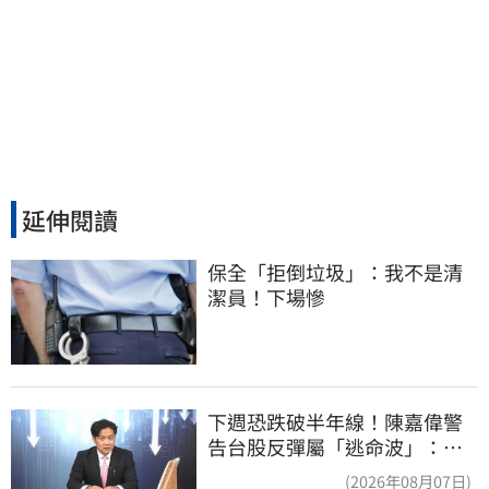
延伸閱讀
保全「拒倒垃圾」：我不是清
潔員！下場慘
下週恐跌破半年線！陳嘉偉警
告台股反彈屬「逃命波」：空
頭大屠殺剛開始
(2026年08月07日)