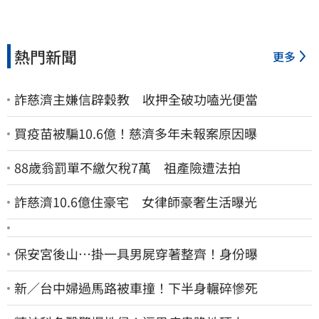
熱門新聞
更多
詐慈濟主嫌信辟穀教 收押全破功嗑光便當
買疫苗被騙10.6億！慈濟多年未報案原因曝
88歲翁罰單不繳欠稅7萬 祖產險遭法拍
詐慈濟10.6億住豪宅 女律師豪奢生活曝光
保安宮後山…掛一具男屍穿著整齊！身份曝
新／台中婦過馬路被車撞！下半身輾碎慘死