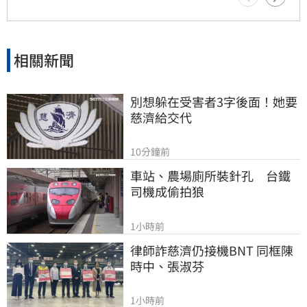
童
相關新聞
別想躲在受害者3字後面！她要
慈濟給交代
10分鐘前
車站、農場廁所裝針孔　台鐵
司機成偷拍狼
1小時前
律師詐慈濟仍接機BNT 同框陳
時中、張淑芬
1小時前