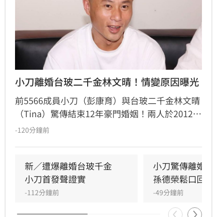
小刀離婚台玻二千金林文晴！情變原因曝光
前5566成員小刀（彭康育）與台玻二千金林文晴
（Tina）驚傳結束12年豪門婚姻！兩人於2012年
舉辦耗資逾500萬的世紀婚宴，曾是演藝圈與豪
-120分鐘前
門聯姻的佳話，如今卻傳出已低調離婚，兩名子
女目前由林文晴照料。據知情人士透露，兩人因
長年相處失去交集，且小刀長期「無特別作為」
新／遭爆離婚台玻千金　
小刀驚傳離婚台
導致感情破裂。小刀昔日以5566成員身分紅遍亞
小刀首發聲證實
孫德榮鬆口回應
洲，後轉型幕後經營影視與文創事業，對於婚變
-112分鐘前
-49分鐘前
傳聞，雙方至今皆未公開回應與說明，昔日宛如