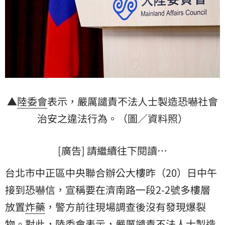
▲
陸委會
表示，嚴厲譴責不法人士製造恐嚇社會
治安之違法行為。（圖／資料照）
[廣告] 請繼續往下閱讀…
台北市中正區中央聯合辦公大樓昨（20）日中午
接到恐嚇信，宣稱要在濟南路一段2-2號多樓層
放置
炸藥
，警方前往現場調查後沒有發現爆裂
物。對此，陸委會表示，嚴厲譴責不法人士製造