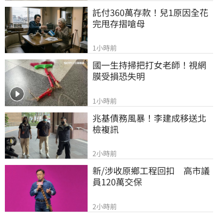
託付360萬存款！兒1原因全花
完甩存摺嗆母
1小時前
國一生持掃把打女老師！視網
膜受損恐失明
1小時前
兆基債務風暴！李建成移送北
檢複訊
2小時前
新/涉收原鄉工程回扣　高市議
員120萬交保
2小時前