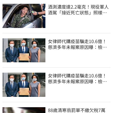
酒測濃度達2.2毫克！現役軍人
酒駕「接近死亡狀態」照樣開
車上路遭勒退
女律師代購疫苗騙走10.6億！
慈濟多年未報案原因曝：檢警
上門才知被騙
女律師代購疫苗騙走10.6億！
慈濟多年未報案原因曝：檢警
上門才知被騙
88歲清寒翁罰單不繳欠稅7萬