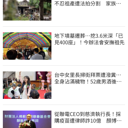
不忍祖產遭法拍分割 家族按
月代繳償債
地下墳墓遷葬…挖3.6米深「已
見400座」！今辦法會安撫祖先
台中女里長掃街拜票遭潑糞⋯
全身沾滿穢物！52歲男酒後失
控遭逮捕
從聯電CEO到慈濟執行長！採
購疫苗遭律師詐10億 顏博
文：有被騙的感覺