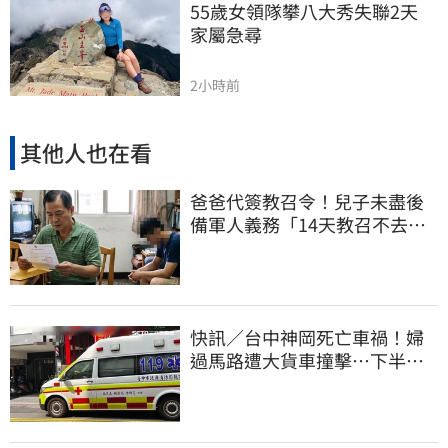
55歲女領隊攀八大秀失聯2天　
家屬急尋
2小時前
其他人也在看
爸爸代簽教召令！兒子未盡後
備軍人義務「14天教召不去」
換3個月刑期
快訊／台中神岡死亡車禍！婦
過馬路遭大貨車撞擊…下半身
輾碎慘死路口