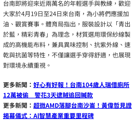
台南即將迎來近兩萬名的年輕選手與教練，歡迎
大家於4月19日至24日來台南，為小將們應援加
油、觀賞賽事。體育局指出，服裝設計以「青出
於藍，精彩青春」為理念，材質選用環保紗線製
成的高機能布料，兼具異味控制、抗紫外線、速
乾與抗菌等特性，不僅讓選手穿得舒適，也展現
對環境永續重視。
更多新聞：
好心有好報！台南104歲人瑞借廁所
12萬被偷 警花3天逮賊追回贓款
更多新聞：
超微AMD落腳台南沙崙！黃偉哲見證
揭幕儀式：Al智慧產業重要里程碑