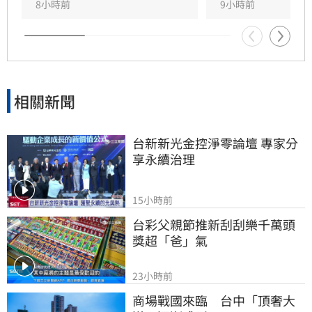
無意再掌工會，但仍重申工會核心價值應回歸保
8小時前
9小時前
障會員福利。此番言論不僅揭開演藝圈光鮮背後
的殘酷現實，也讓工會制度的改革與初衷再次成
為大眾關注焦點。
相關新聞
台新新光金控淨零論壇 專家分
享永續治理
15小時前
台彩父親節推新刮刮樂千萬頭
獎超「爸」氣
23小時前
商場戰國來臨　台中「頂奢大