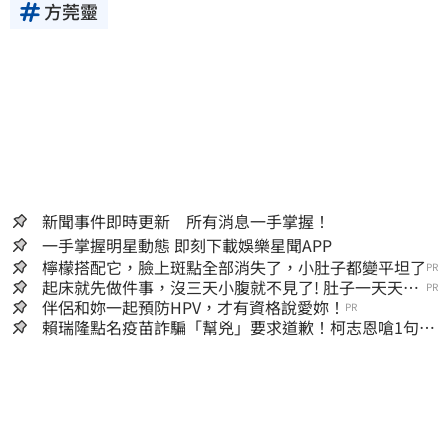
方莞靈
新聞事件即時更新 所有消息一手掌握！
一手掌握明星動態 即刻下載娛樂星聞APP
檸檬搭配它，臉上斑點全部消失了，小肚子都變平坦了
PR
起床就先做件事，沒三天小腹就不見了! 肚子一天天變
PR
小！
伴侶和妳一起預防HPV，才有資格說愛妳！
PR
賴瑞隆點名疫苗詐騙「幫兇」要求道歉！柯志恩嗆1句被
網罵爆