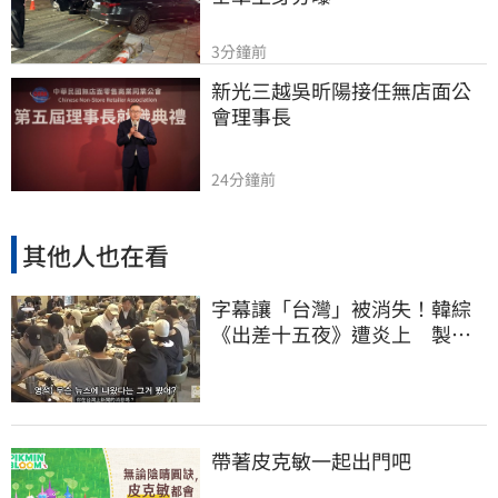
3分鐘前
新光三越吳昕陽接任無店面公
會理事長
24分鐘前
其他人也在看
字幕讓「台灣」被消失！韓綜
《出差十五夜》遭炎上 製作
組發聲認錯了
帶著皮克敏一起出門吧