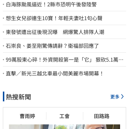
白海豚颱風逼近！2縣市恐明午後發陸警
想生女兒卻連生10寶！年輕夫妻吐1句心聲
東發號遭出征後現況曝 網爆驚人排隊人潮
石崇良、姜至剛驚傳請辭？衛福部回應了
99萬股東心碎！外資開殺第一是「它」 狠砍5.1萬張
股價重挫近5%
直擊／新光三越北車最小間美麗市場開幕！
熱搜新聞
更多
曹雨婷
工會
田路路