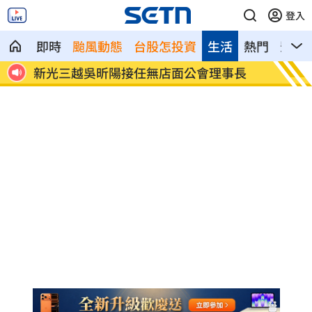
登入
即時
颱風動態
台股怎投資
生活
熱門
影音
便宜
新光三越吳昕陽接任無店面公會理事長
白海豚