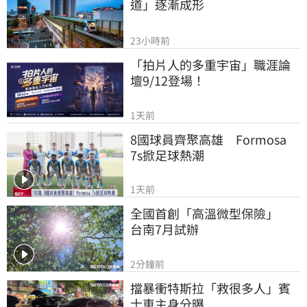
道」逐漸成形
23小時前
「拍片人的多重宇宙」職涯論
壇9/12登場！
1天前
8國球員齊聚高雄　Formosa 
7s掀足球熱潮
1天前
全國首創「高溫微型保險」　
台南7月試辦
2分鐘前
擋暴衝特斯拉「救很多人」賓
士車主身分曝