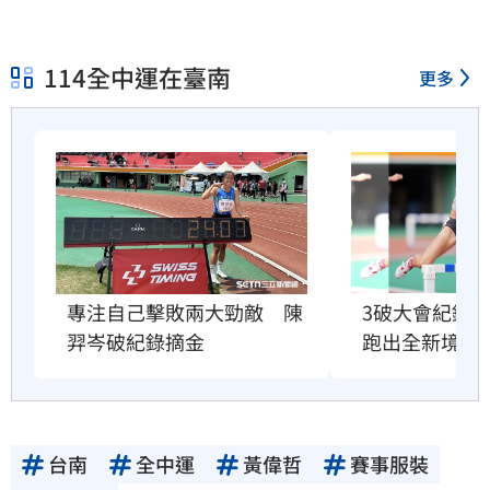
114全中運在臺南
更多
3破大會紀錄
專注自己擊敗兩大勁敵　陳
跑出全新境界
羿岑破紀錄摘金
台南
全中運
黃偉哲
賽事服裝