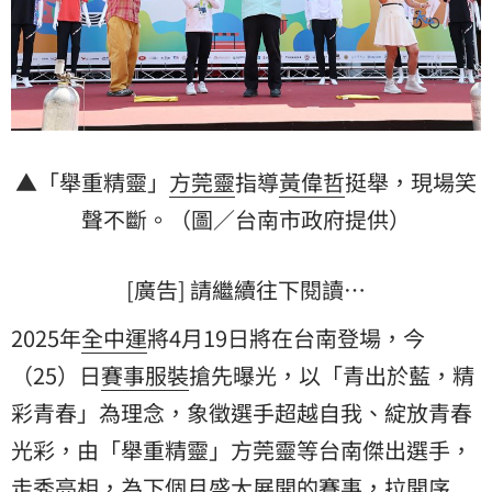
▲「舉重精靈」
方莞靈
指導
黃偉哲
挺舉，現場笑
聲不斷。（圖／台南市政府提供）
[廣告] 請繼續往下閱讀…
2025年
全中運
將4月19日將在台南登場，今
（25）日
賽事服裝
搶先曝光，以「青出於藍，精
彩青春」為理念，象徵選手超越自我、綻放青春
光彩，由「舉重精靈」方莞靈等台南傑出選手，
走秀亮相，為下個月盛大展開的賽事，拉開序