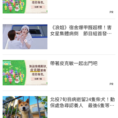
PR
《浪姐》宿舍爆甲醛超標！害
女星集體病倒 節目組首發聲
回應了
帶著皮克敏一起出門吧
PR
北投7旬翁病逝留24隻柴犬！動
保處急尋認養人 最後6隻等新
主人