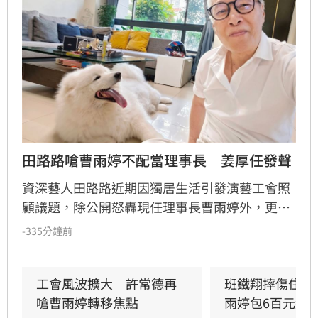
田路路嗆曹雨婷不配當理事長　姜厚任發聲
資深藝人田路路近期因獨居生活引發演藝工會照
顧議題，除公開怒轟現任理事長曹雨婷外，更力
拱創辦人姜厚任重出江湖。對此，姜厚任透過社
-335分鐘前
群發文正面回應，強調當年創立工會旨在保護藝
人工作權與照顧貧病同仁，並感嘆當年推動「百
一捐」互助計畫因任期屆滿未能落實，成為心中
工會風波擴大　許常德再
班鐵翔摔傷住院
遺憾。儘管外界強烈期盼復出，姜厚任果斷表示
嗆曹雨婷轉移焦點
雨婷包6百元紅