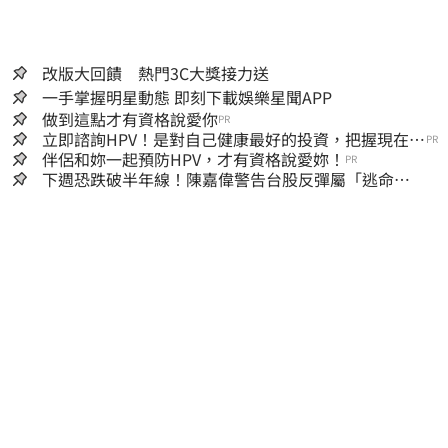
改版大回饋 熱門3C大獎接力送
一手掌握明星動態 即刻下載娛樂星聞APP
做到這點才有資格說愛你
PR
立即諮詢HPV！是對自己健康最好的投資，把握現在不
PR
嫌晚！
伴侶和妳一起預防HPV，才有資格說愛妳！
PR
下週恐跌破半年線！陳嘉偉警告台股反彈屬「逃命
波」：空頭大屠殺剛開始