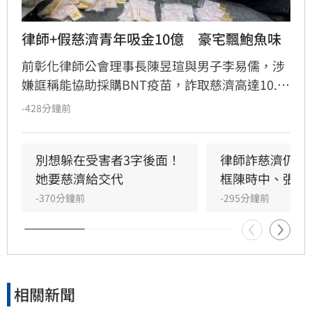
律師+假慈濟青年吸金10億　豪宅飄鮑魚味
前彰化律師公會理事長陳昱瑄與男子李易儒，涉
嫌誆稱能協助採購BNT疫苗，詐取慈濟高達10.6
億元佣金。檢調追查發現，兩人透過購買金條及
-428分鐘前
層層轉帳隱匿贓款，日前搜索台中豪宅「天空
樹」時，不僅搜出藏於榻榻米下的大量鮑魚，更
揭露奢華洗錢手法。
別想躲在受害者3字後面！
律師詐慈濟仍接機
她要慈濟給交代
框陳時中、張淑
-370分鐘前
-295分鐘前
相關新聞