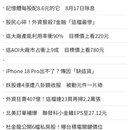
記憶體每股配8.6元的它 8月17日除息
股民心碎！外資狠殺7金融「這檔最慘」
這大廠產能利用率衝90% 目標價上看220元
這AOI大廠市占衝上9成 目標價上看780元
iPhone 18 Pro出不了？傳因「缺這貨」
妖股連4漲遭八卦鏡收服 被動元件一片綠
外資狂賣407億！這檔連23買再掃2.2萬張
北美訂單補爆 聯發科小金雞EPS至27.12元
杜金龍公開6檔私房股！曝台積電關鍵價位