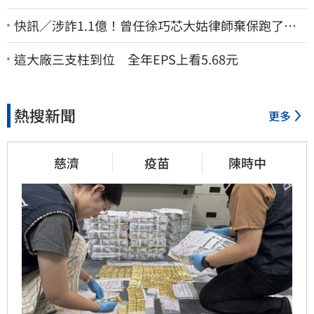
快訊／涉詐1.1億！曾任徐巧芯大姑律師棄保跑了…
媽也離境 桃檢發通緝
這大廠三支柱到位 全年EPS上看5.68元
熱搜新聞
更多
慈濟
疫苗
陳時中