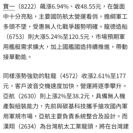
寶一
（8222）飆漲6.94%、收48.55元，在盤面
中十分亮點，主要國防航太營運看俏，擔綱軍工
多頭不墜，受惠無人化戰爭趨勢明確。龍德造船
（6753）則大漲5.24%至120.5元，市場預期軍
用艦艇需求擴大，加上國艦國造持續推進，帶動
接單動能。
同樣漲勢強勁的駐龍（4572）收漲2.61%至177
元，客戶波音交機速度加快，營運將逐季攀升。
亞航
（2630）則上漲2%至38.2元，具備無人機
產製組裝能力，先前與碳基科技攜手搶攻國內軍
用軍規市場，亞航主要負責系統整合及設計。而
漢翔
（2634）為台灣航太工業龍頭，將在台灣建