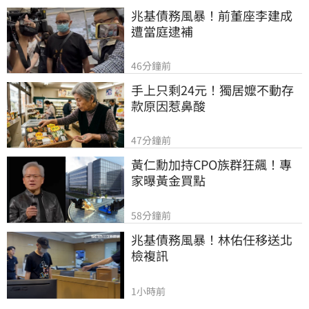
兆基債務風暴！前董座李建成
遭當庭逮補
46分鐘前
手上只剩24元！獨居嬤不動存
款原因惹鼻酸
47分鐘前
黃仁勳加持CPO族群狂飆！專
家曝黃金買點
58分鐘前
兆基債務風暴！林佑任移送北
檢複訊
1小時前