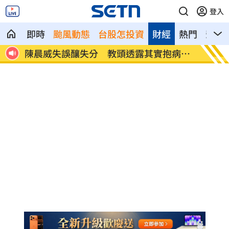
登入
即時
颱風動態
台股怎投資
財經
熱門
影音
戶停電
陳晨威失誤釀失分 教頭透露其實抱病上
昆凌8
場
況