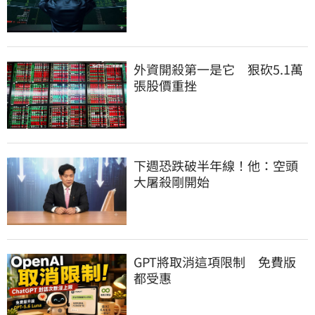
外資開殺第一是它　狠砍5.1萬
張股價重挫
下週恐跌破半年線！他：空頭
大屠殺剛開始
GPT將取消這項限制　免費版
都受惠