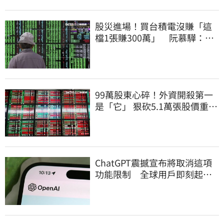
股災進場！買台積電沒賺「這
檔1張賺300萬」 阮慕驊：別
聽信重押鬼話
99萬股東心碎！外資開殺第一
是「它」 狠砍5.1萬張股價重挫
近5%
ChatGPT震撼宣布將取消這項
功能限制 全球用戶即刻起
「免費」用到飽