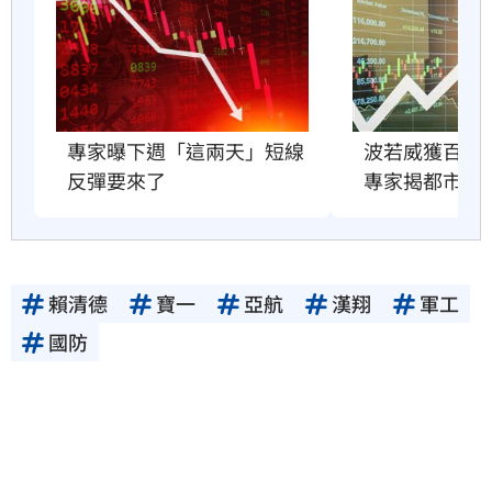
專家曝下週「這兩天」短線
波若威獲百倍
反彈要來了
專家揭都市傳
賴清德
寶一
亞航
漢翔
軍工
國防