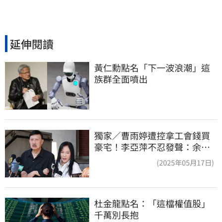
延伸閱讀
黃仁勳點名「下一波浪潮」這
族群全面噴出
獨家／曹雨婷遭控拿工會錢買
豪宅！李亞萍不忍發聲：余天
管工會都貼錢
(2025年05月17日)
杜金龍點名：「這檔權值股」
千萬別長抱