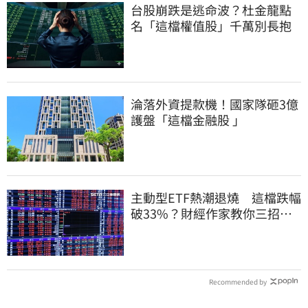
台股崩跌是逃命波？杜金龍點
名「這檔權值股」千萬別長抱
淪落外資提款機！國家隊砸3億
護盤「這檔金融股 」
主動型ETF熱潮退燒 這檔跌幅
破33%？財經作家教你三招避
開投資人性弱點
Recommended by