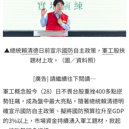
▲總統
賴清德
日前宣示
國防
自主政策，
軍工
股挾
題材上攻。（圖／資料照）
[廣告] 請繼續往下閱讀…
軍工概念股今（28）日不畏台股重挫400多點逆
勢狂飆，成為盤中最大亮點，隨著總統賴清德明
確宣示國防自主政策、擬將國防預算拉升至GDP
的3%以上，市場資金持續湧入軍工題材，掀起