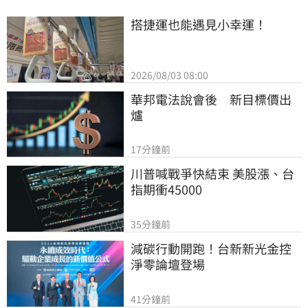
搭捷運也能遇見小幸運！
2026/08/03 08:00
華邦電法說會後　新目標價出
爐
17分鐘前
川普喊戰爭快結束 美股漲、台
指期衝45000
35分鐘前
減碳行動開跑！台新新光金控
淨零論壇登場
41分鐘前