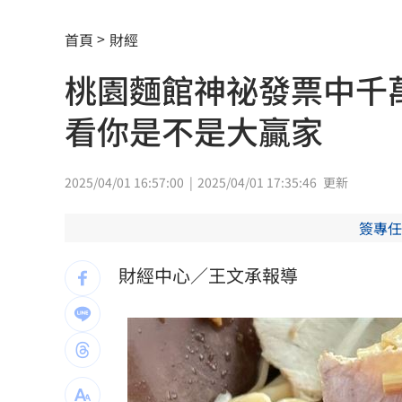
專家喊台股「下週噴千點」關鍵訊號
18:
首頁
財經
父親節辭世 前彰化市代蔡裕昌享壽71
桃園麵館神祕發票中千
男星拍足球戲正中要害 導演喊：效果
看你是不是大贏家
補充兵12天也不服！男連2次放鳥代價慘
2度要求修投手丘 魔力藍曝與布雷克有
2025/04/01 16:57:00
2025/04/01 17:35:46
更新
不斷更新／8、9日國籍航空船班異動一
簽專任
澎湖8童小孩顧小孩 父母拿完補助棄養落
財經中心／王文承報導
不願承認民調創新低！幕僚爆川普沉迷
健保砸11.5億增90項手術給付 估9月上
葉總讚各隊洋將 聞阿部雄大被註銷好