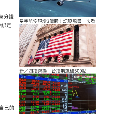
身分證
星宇航空現增3億股！認股規畫一次看
P綁定
新／四指齊揚！台指期飆破500點
自己的