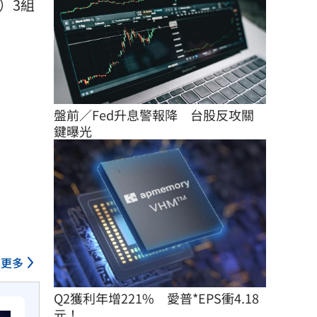
元）3組
盤前／Fed升息警報降　台股反攻關
鍵曝光
更多
Q2獲利年增221%　愛普*EPS衝4.18
元！