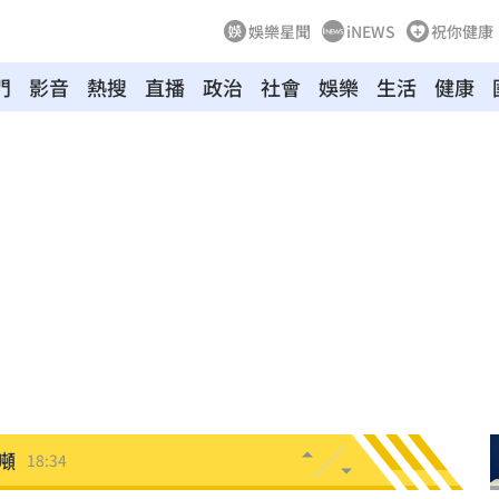
娛樂星聞
iNEWS
祝你健康
門
影音
熱搜
直播
政治
社會
娛樂
生活
健康
爐
18:45
解
18:45
段曝
18:43
懂
18:39
捲走
18:39
噸
18:34