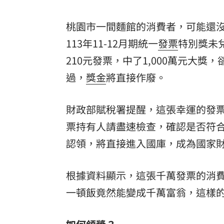
8國球員齊聚高雄 Formosa 7s掀足球
桃園市一間麵館的消費者，可能還
理想混蛋號召粉絲跨海追星吃美食！
18:
113年11-12月期統一
發票
特別獎未
210元發票，中了1,000萬元大獎
過，
獎金
將直接作廢。
財政部賦稅署提醒，這張幸運的發
票持有人請盡速檢查，確認是否符
認領，將直接進入國庫，成為國家
根據資料顯示，這張千萬發票的消費
一頓飯竟然能變成千萬富翁，這樣