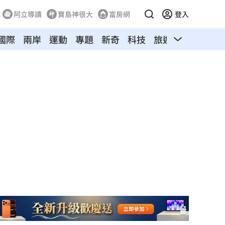
阿立導讀
寶島神很大
富房網
登入
國際
兩岸
運動
專題
新奇
科技
旅遊
汽車
寵物