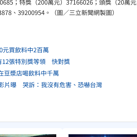
0685；特獎（200萬元）37166026；頭獎（20萬
503878、39200954。（圖／三立新聞網製圖）
0元買飲料中2百萬
有12張特別獎等領 快對獎
元在豆漿店喝飲料中千萬
影片曝 哭訴：我沒有危害、恐嚇台灣