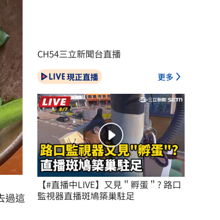
CH54三立新聞台直播
現正直播
更多
【#直播中LIVE】又見＂孵蛋＂? 路口
監視器直播斑鳩築巢駐足
去過這