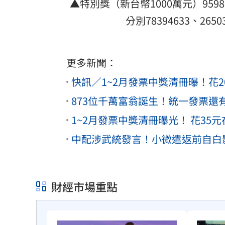
▲特別獎（新台幣1000萬元）9598
分別78394633、26
更多新聞：
快訊／1~2月發票中獎清冊曝！花2
873位千萬富翁誕生！統一發票還
1~2月發票中獎清冊曝光！ 花35
中配涉武統發言！小微遣返前自白
財經市場重點