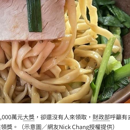
元
18:02
真相
18:00
索吻
17:56
上訴
17:55
成形
12:00
」氣
12:00
000萬元
大獎
，卻還沒有人來領取，
財政部
呼籲有
領獎。（示意圖／網友Nick Chang授權提供）
場！
10:30