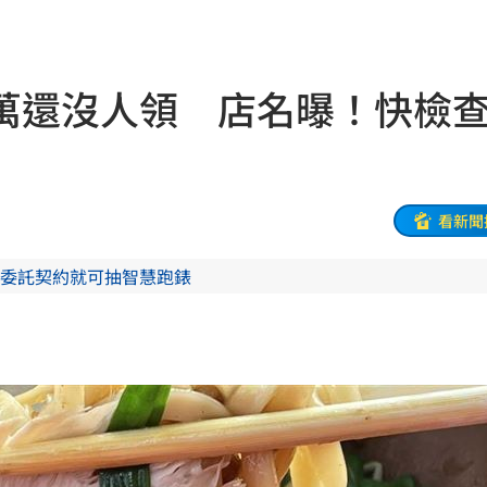
33
歲
18:22
萬還沒人領 店名曝！快
很好
18:22
8倍
18:16
關
18:14
看新聞
次看
18:14
委託契約就可抽智慧跑錶
跑
18:12
這事
18:11
路
18:10
吃驚
18:07