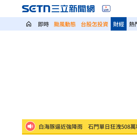
即時
颱風動態
台股怎投資
財經
熱
獅子座新月伴日蝕！12星座一週運勢出
桃猿二軍單場僅3投 副領隊曝下週可緩
颱風掃過「今晚紫暴雨開炸」 減弱時
大盤收紅、正二反跌？ 拆解槓反ETF秒
颱風硬闖海邊！巨浪來1家4剩3 男童被
白海豚逼近強降雨 石門單日狂洩508萬