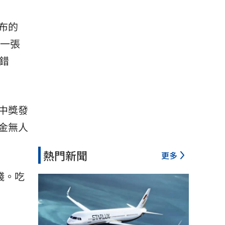
布的
一張
若錯
中獎發
金無人
熱門新聞
更多
錢。吃