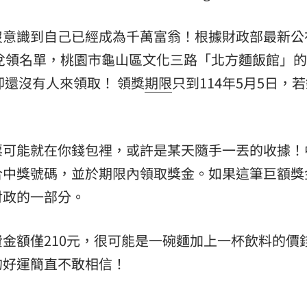
熱潮
10:00
沒意識到自己已經成為千萬富翁！根據財政部最新公
15
兌領名單，桃園市龜山區文化三路「北方麵飯館」的
，卻還沒有人來領取！ 領獎
期限
只到114年5月5日，
票可能就在你錢包裡，或許是某天隨手一丟的收據！
合中獎號碼，並於期限內領取獎金。如果這筆巨額獎
財政的一部分。
金額僅210元，很可能是一碗麵加上一杯飲料的價
的好運簡直不敢相信！