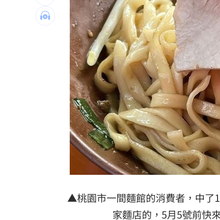
粉專謾罵林襄假女、89妹 新北男罰9千
淡水現「龍捲風」眾人嚇壞！氣象署揭
影帝親密照遭外流 與男密友臉貼臉又
美法院裁定白宮宴會廳停工 川普誓言
台灣彩券開獎直播中
20:31
LIVE三立+24小時直播
15:27
三立iNEWS新聞台線上直播
18:00
商場戰國來臨 台中「頂奢大道」逐漸
台彩父親節推新刮刮樂千萬頭獎超「爸
▲桃園市一間麵館的消費者，中了1,
家麵店的，5月5號前快來
「拍片人的多重宇宙」職涯論壇9/12登