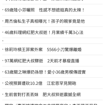
69歲陸小芬曬照 性感不想遮姐真的太辣！
周杰倫私生子真相曝光！孩子的親爹竟是他
46歲料理網紅肥大叔逝！月業績千萬3心法
徐莉玲槓王菲案外案 5566小刀驚爆離婚
97萬網紅肥大叔驟逝 2天前才暴瘦直播
63歲關之琳爆奶孫戀！愛小36歲男模傳證實
公視預算遭砍10.2億 江宏恩罕見開砲
生前曾對打丟丟妹 肥大叔猝逝震撼全網