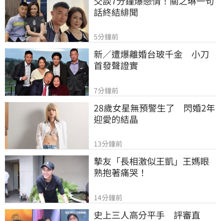
交談7分鐘爆戀情！關之琳一句
話終結緋聞
5分鐘前
新／遭爆離婚台玻千金　小刀
首發聲證實
7分鐘前
28歲女星無預警生了　閃婚2年
迎愛的結晶
13分鐘前
摯友「長相激似王凱」王媽眼
熟抱著痛哭！
14分鐘前
史上三人高分平手　評審直