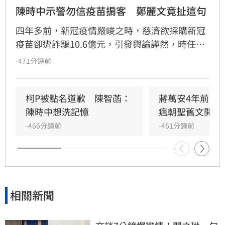
陳時中示警勿信疫苗掮客　鄭麗文竟扯這句
四年多前，新冠疫情嚴峻之時，慈濟欲採購新冠
疫苗卻遭詐騙10.6億元，引發輿論譁然，時任衛
福部長的行政院政委陳時中當年曾示警，有疫苗
-471分鐘前
掮客的存在，切勿輕信，卻遭藍白惡意政治攻擊
稱擋疫苗、護航高端等等，如今真相大白，許多
人也為他抱不平。國民黨主席鄭麗文今（7）日
柯P被點名道歉　陳智菡：
蔣萬安4年前嗆
接受資深媒體人黃光芹訪問時則稱，陳時中與時
陳時中想洗記憶
瘋朝聖舊文開酸
任行政院長蘇貞昌才應該要下跪道歉。
-466分鐘前
-461分鐘前
相關新聞