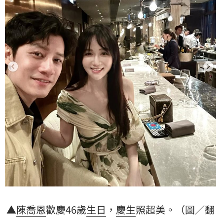
▲
陳喬恩
歡慶46歲
生日
，
慶生
照超美。（圖／翻