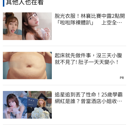
其他人也在看
脫光衣服！林襄比賽中露2點開
「啦啦隊裸體趴」 上空全裸
被看光光
起床就先做件事，沒三天小腹
就不見了! 肚子一天天變小！
PR
追星追到丟了性命！25歲學霸
網紅是誰？曾當酒店小姐收入
破億 警方證實