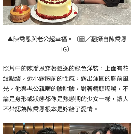
▲陳喬恩與老公超幸福。（圖／翻攝自陳喬恩
IG）
照片中的陳喬恩穿著飄逸的綠色洋裝，上面有花
紋點綴，還小露胸前的性感，露出渾圓的胸前風
光，他與老公親暱的臉貼臉，對著鏡頭嘟嘴，不
論是身形或狀態都像是熱戀期的少女一樣，讓人
不禁認為陳喬恩根本是嫁給了愛情。