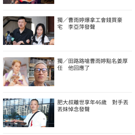
獨／曹雨婷爆拿工會錢買豪
宅　李亞萍發聲
獨／田路路嗆曹雨婷點名姜厚
任　他回應了
肥大叔離世享年46歲　對手丟
丟妹悼念發聲