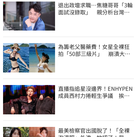
退出政壇求職…焦糖哥哥「3輪
面試沒錄取」 親分析台灣職
場現況這樣說
為籌老父醫藥費！女星全裸狂
拍「50部三級片」 崩潰大
哭：沒靈魂了
直播指追星沒邊界！ENHYPEN
成員西村力捲輕生爭議 挨
批：獨厚國外粉絲
最美檢察官出國脫了！「全裸