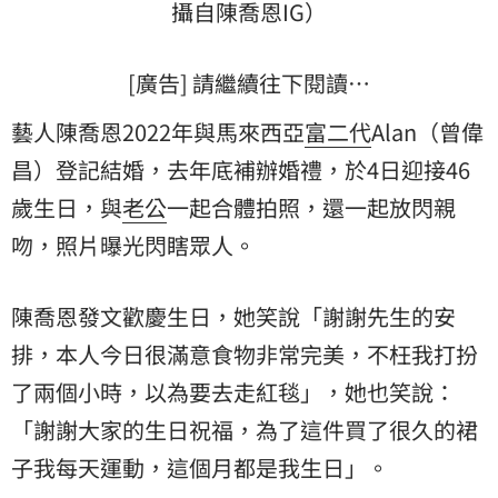
攝自陳喬恩IG）
[廣告] 請繼續往下閱讀…
藝人陳喬恩2022年與馬來西亞
富二代
Alan（
曾偉
昌
）登記結婚，去年底補辦婚禮，於4日迎接46
歲生日，與
老公
一起合體拍照，還一起放閃親
吻，照片曝光閃瞎眾人。
陳喬恩發文歡慶生日，她笑說「謝謝先生的安
排，本人今日很滿意食物非常完美，不枉我打扮
了兩個小時，以為要去走紅毯」，她也笑說：
「謝謝大家的生日祝福，為了這件買了很久的裙
子我每天運動，這個月都是我生日」。