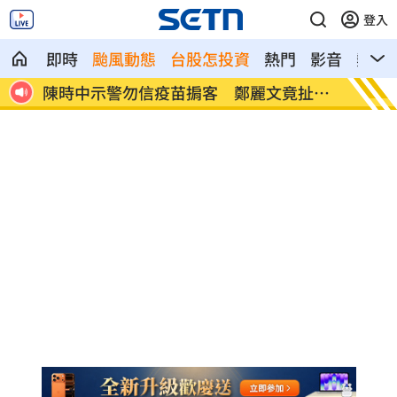
登入
即時
颱風動態
台股怎投資
熱門
影音
熱搜
時間
陳時中示警勿信疫苗掮客 鄭麗文竟扯這
它是水
句
便