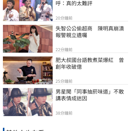
呼：真的太難評
20分鐘前
失智公公偷超商　陳明真崩潰
報警親立遺囑
22分鐘前
肥大叔國台語教煮菜爆紅　曾
創年收破億
25分鐘前
男星聞「同事抽菸味道」不敢
講表情成迷因
38分鐘前