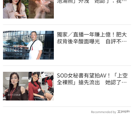
泡湯照」外洩 她認了：我一
大突破
獨家／直播一年賺上億！肥大
叔背後辛酸面曝光 自評不及
格
SOD女秘書有望拍AV！「上空
全裸照」搶先流出 她認了：
上班7個月沒男友
Recommended by