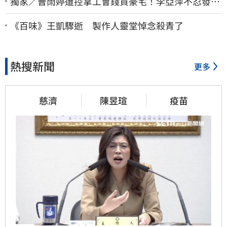
獨家／曹雨婷遭控拿工會錢買豪宅！李亞萍不忍發
聲：余天管工會都貼錢
《百味》王凱驟逝 製作人靈堂悼念殺青了
熱搜新聞
更多
慈濟
陳昱瑄
疫苗