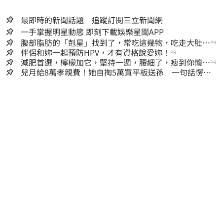
最即時的新聞話題 追蹤訂閱三立新聞網
一手掌握明星動態 即刻下載娛樂星聞APP
腹部脂肪的「剋星」找到了，常吃這幾物，吃走大肚
PR
囊，瘦出小蠻腰
伴侶和妳一起預防HPV，才有資格說愛妳！
PR
減肥首選，檸檬加它，堅持一週，腰細了，瘦到你懷疑
PR
人生
兒月給8萬孝親費！她自掏5萬買平板送孫 一句話愣原
地「傷心不已」