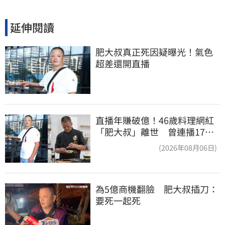
延伸閱讀
肥大叔真正死因疑曝光！氣色
超差還開直播
直播年賺破億！46歲料理網紅
「肥大叔」離世 曾連播17小
時辛酸面曝
(2026年08月06日)
為5億商機翻臉　肥大叔插刀：
要死一起死