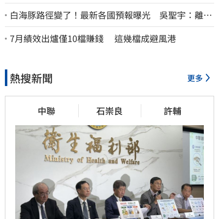
白海豚路徑變了！最新各國預報曝光 吳聖宇：離台
灣又更近一點
7月績效出爐僅10檔賺錢 這幾檔成避風港
熱搜新聞
更多
中聯
石崇良
許輔