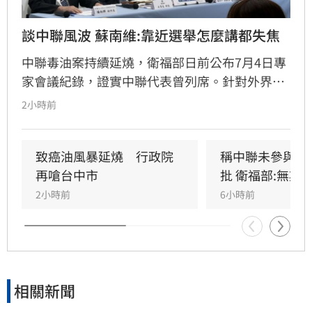
談中聯風波 蘇南維:靠近選舉怎麼講都失焦
中聯毒油案持續延燒，衛福部日前公布7月4日專
家會議紀錄，證實中聯代表曾列席。針對外界質
疑，與會的台大教授蘇南維還原現場，強調專家
2小時前
當時不斷挑戰中聯製程，中聯僅在受詢問時才進
行辯護。蘇南維直言，該事件已從單純科學討論
演變為政治議題，並解釋當初主張「20%下架標
致癌油風暴延燒　行政院
稱中聯未參與下
準」是基於營養標示的務實考量。（記者：簡浩
再嗆台中市
批 衛福部:無欺
正）
2小時前
6小時前
相關新聞