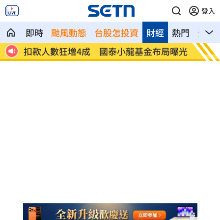
登入
即時
颱風動態
台股怎投資
財經
熱門
影音
12
扣款人數狂增4成 國泰小龍基金布局曝光
車是我
費