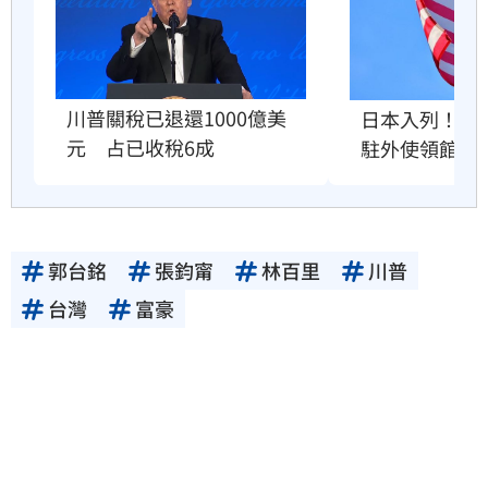
川普關稅已退還1000億美
日本入列！爆
元　占已收稅6成
駐外使領館」
郭台銘
張鈞甯
林百里
川普
台灣
富豪