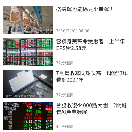
搭捷運也能遇見小幸運！
2026/08/03 08:00
它躋身美禁令受惠者　上半年
EPS衝2.58元
27分鐘前
7月營收寫同期次高　聯寶訂單
看到2027年
37分鐘前
台股收復44000點大關　2關鍵
看AI產業發展
44分鐘前