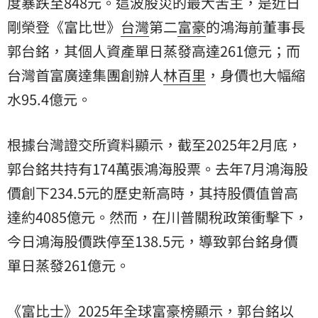
度暴跌至848元。這波股災的最大苦主，是近日
剛榮登《富比世》
台灣
第二
富豪
的鴻海前董事長
郭台銘，其個人資產單日蒸發高達261億元；而
台灣首富廣達集團創辦人
林百里
，身價也大幅縮
水95.4億元。
根據台灣證交所資料顯示，截至2025年2月底，
郭台銘共持有174萬張鴻海股票。去年7月鴻海股
價創下234.5元的歷史新高時，其持股價值曾高
達約4085億元。然而，在川普關稅政策衝擊下，
今日鴻海股價跌停至138.5元，導致郭台銘身價
單日蒸發261億元。
《富比士》2025年全球富豪榜顯示，郭台銘以