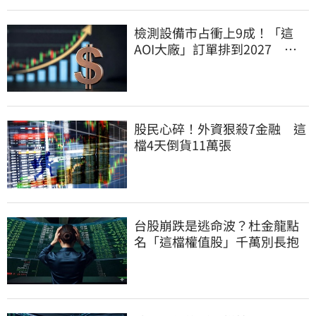
檢測設備市占衝上9成！「這
AOI大廠」訂單排到2027 目
標價上看780元
股民心碎！外資狠殺7金融 這
檔4天倒貨11萬張
台股崩跌是逃命波？杜金龍點
名「這檔權值股」千萬別長抱