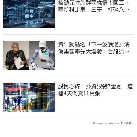
被動元件族群兩樣情！國巨、
華新科走弱 三哥「打碎八卦
鏡」逆勢狂飆5%
黃仁勳點名「下一波浪潮」鴻
海集團率先大爆發 台股這族
群全面噴出
股民心碎！外資狠殺7金融 這
檔4天倒貨11萬張
Recommended by