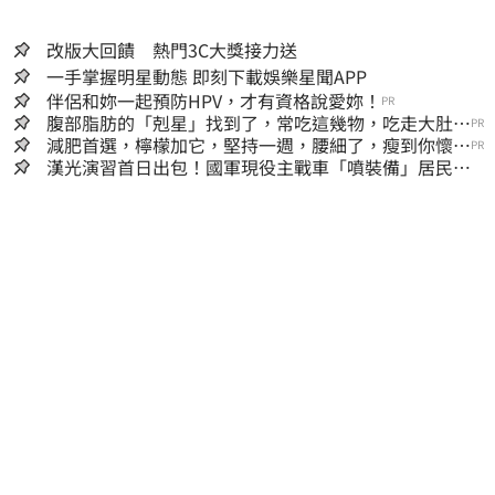
改版大回饋 熱門3C大獎接力送
一手掌握明星動態 即刻下載娛樂星聞APP
伴侶和妳一起預防HPV，才有資格說愛妳！
PR
腹部脂肪的「剋星」找到了，常吃這幾物，吃走大肚
PR
囊，瘦出小蠻腰
減肥首選，檸檬加它，堅持一週，腰細了，瘦到你懷疑
PR
人生
漢光演習首日出包！國軍現役主戰車「噴裝備」居民撿
到零件…軍方說話了