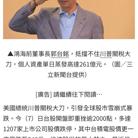
▲鴻海前董事長
郭台銘
，抵擋不住
川普
關稅大
刀，個人資產單日蒸發高達261億元。（圖／三
立新聞台提供）
[廣告] 請繼續往下閱讀…
美國總統川普關稅大刀，引發全球股市雪崩式暴
跌。今（7）日台股開盤即重挫逾2000點，多達
1207家上市公司股價跌停，其中台積電股價更一