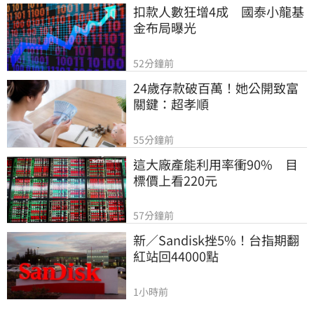
扣款人數狂增4成　國泰小龍基
金布局曝光
52分鐘前
24歲存款破百萬！她公開致富
關鍵：超孝順
55分鐘前
這大廠產能利用率衝90%　目
標價上看220元
57分鐘前
新／Sandisk挫5%！台指期翻
紅站回44000點
1小時前