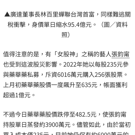
▲廣達董事長林百里蟬聯台灣首富，同樣難逃關
稅衝擊，身價單日縮水95.4億元。（圖／資料
照）
值得注意的是，有「女股神」之稱的藝人
張鈞甯
也受到這波股災影響。2022年她以每股235元參
與藥華藥私募，斥資6016萬元購入256張股票。
上月初藥華藥股價一度飆升至635元，帳面獲利
超過1億元。
不過今日藥華藥股價跌停至482.5元，使張鈞甯
持股單日蒸發約3900萬元。儘管如此，由於當初
買入成本僅235元，目前她仍保有約6000萬元的