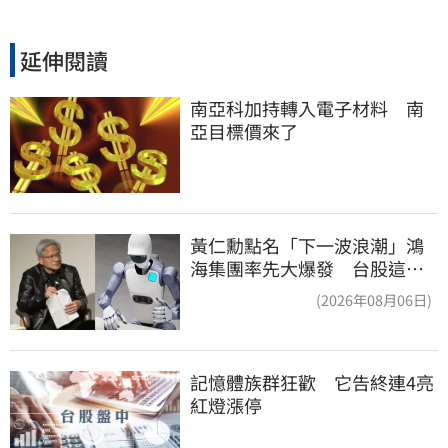
延伸閱讀
南亞科加持轉入電子材料　南
亞目標價來了
黃仁勳點名「下一波浪潮」鴻
海集團率先大爆發 台股這族
群全面噴出
(2026年08月06日)
記憶體族群狂歡　它告終連4亮
紅燈漲停