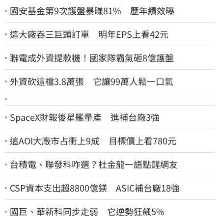
國安基金第9次護盤暴賺81% 歷年績效曝
這大廠吞三巨頭訂單 明年EPS上看42元
聯電成外資提款機！國家隊霸氣砸8億護盤
外資砍這檔3.8萬張 它讓99萬人鬆一口氣
SpaceX財報後星艦量產 進補台廠3強
這AOI大廠市占衝上9成 目標價上看780元
台積電、聯發科咋選？杜金龍一語點醒網友
CSP資本支出超8800億鎂 ASIC補台廠18強
國巨、華新科同步走弱 它逆勢狂飆5%