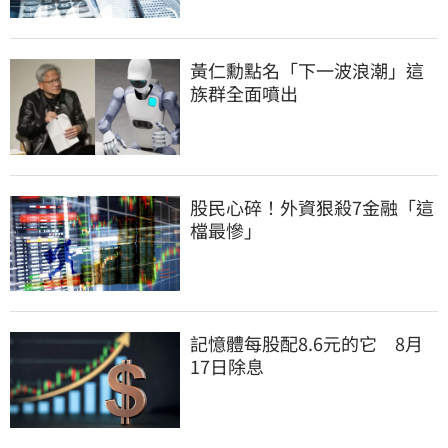
黃仁勳點名「下一波浪潮」這
族群全面噴出
股民心碎！外資狠殺7金融「這
檔最慘」
記憶體每股配8.6元的它　8月
17日除息