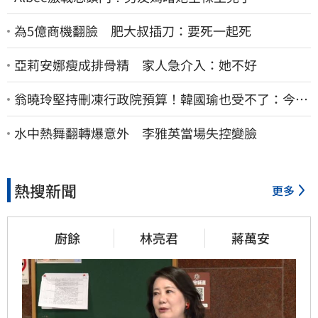
為5億商機翻臉 肥大叔插刀：要死一起死
亞莉安娜瘦成排骨精 家人急介入：她不好
翁曉玲堅持刪凍行政院預算！韓國瑜也受不了：今年
剩4個月你思考一下
水中熱舞翻轉爆意外 李雅英當場失控變臉
熱搜新聞
更多
廚餘
林亮君
蔣萬安