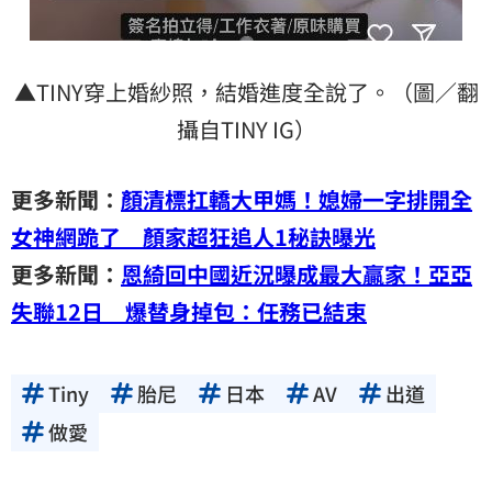
▲TINY穿上婚紗照，結婚進度全說了。（圖／翻
攝自TINY IG）
更多新聞：
顏清標扛轎大甲媽！媳婦一字排開全
女神網跪了 顏家超狂追人1秘訣曝光
更多新聞：
恩綺回中國近況曝成最大贏家！亞亞
失聯12日 爆替身掉包：任務已結束
Tiny
胎尼
日本
AV
出道
做愛