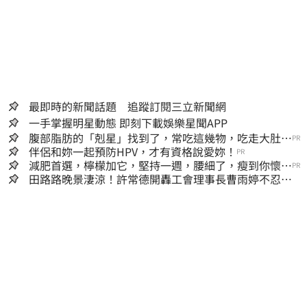
最即時的新聞話題 追蹤訂閱三立新聞網
一手掌握明星動態 即刻下載娛樂星聞APP
腹部脂肪的「剋星」找到了，常吃這幾物，吃走大肚
PR
囊，瘦出小蠻腰
伴侶和妳一起預防HPV，才有資格說愛妳！
PR
減肥首選，檸檬加它，堅持一週，腰細了，瘦到你懷疑
PR
人生
田路路晚景淒涼！許常德開轟工會理事長曹雨婷不忍
了：別只包紅包慰問