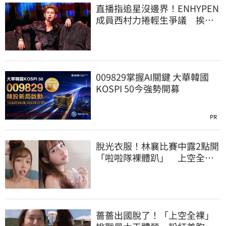
直播指追星沒邊界！ENHYPEN
成員西村力捲輕生爭議 挨
批：獨厚國外粉絲
009829掌握AI關鍵 大華韓國
KOSPI 50今強勢開募
PR
脫光衣服！林襄比賽中露2點開
「啦啦隊裸體趴」 上空全裸
被看光光
薔薔出國脫了！「上空全裸」