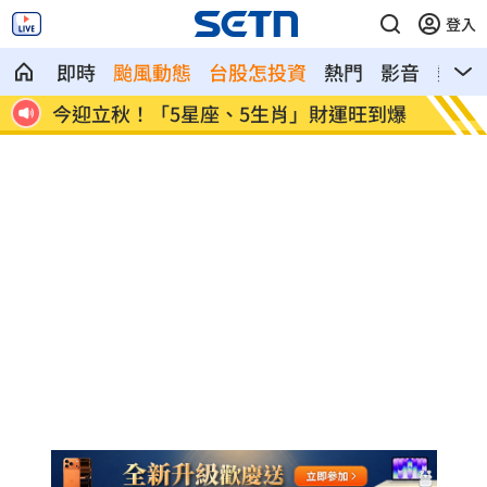
登入
即時
颱風動態
台股怎投資
熱門
影音
熱搜
39
今迎立秋！「5星座、5生肖」財運旺到爆
白海豚