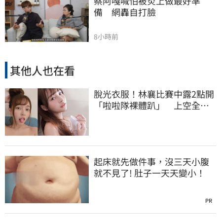
蔡阿嘎喊怕被炎上做最好準
備　網轟自打臉
8小時前
其他人也在看
脫光衣服！林襄比賽中露2點開
「啦啦隊裸體趴」 上空全裸
被看光光
起床就先做件事，沒三天小腹
就不見了! 肚子一天天變小！
PR