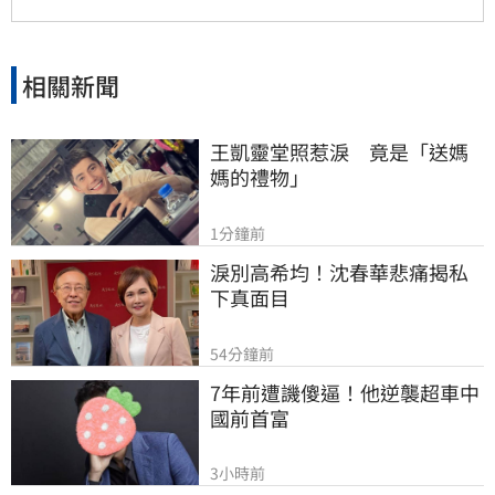
相關新聞
王凱靈堂照惹淚　竟是「送媽
媽的禮物」
1分鐘前
淚別高希均！沈春華悲痛揭私
下真面目
54分鐘前
7年前遭譏傻逼！他逆襲超車中
國前首富
3小時前