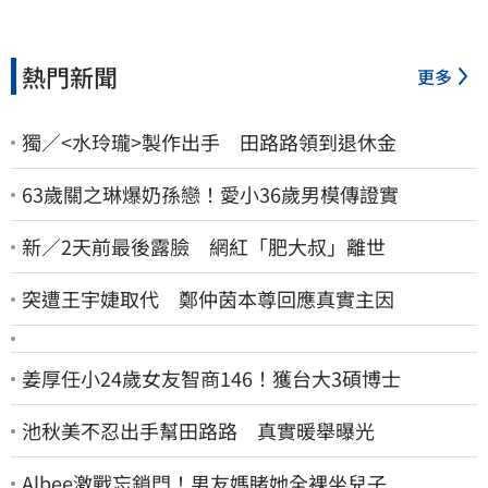
熱門新聞
更多
獨／<水玲瓏>製作出手 田路路領到退休金
63歲關之琳爆奶孫戀！愛小36歲男模傳證實
新／2天前最後露臉 網紅「肥大叔」離世
突遭王宇婕取代 鄭仲茵本尊回應真實主因
姜厚任小24歲女友智商146！獲台大3碩博士
池秋美不忍出手幫田路路 真實暖舉曝光
Albee激戰忘鎖門！男友媽睹她全裸坐兒子