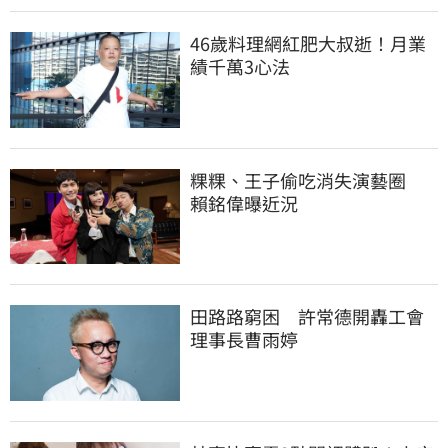
46歲料理網紅肥大叔逝！月業
績千萬3心法
粿粿、王子偷吃消失演藝圈　
賴銘偉曝近況
田路路窮困　許常德開轟工會
理事長曹雨婷