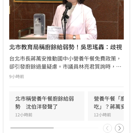
北市教育局稱廚餘給弱勢！吳思瑤轟：歧視
台北市長蔣萬安推動國中小營養午餐免費政策，
卻引發廚餘過量疑慮。市議員林亮君質詢時，教
育局長湯志民拋出將剩餘廚餘與剩食送交「食物
9小時前
銀行」或弱勢團體交流，引發輿論譁然。民進黨
立委吳思瑤痛批，國民黨就是歧視弱勢的政黨，
蔣市府就是欺凌弱勢的政府，「蔣萬安還有臉講
北市稱營養午餐廚餘給弱
營養午餐「廚餘
食安？」
勢　沈伯洋發聲了
吃」？蔣萬安回
12小時前
12小時前