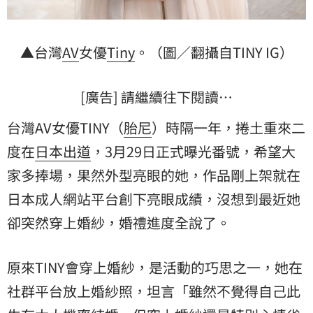
▲台灣
AV
女優
Tiny
。（圖／翻攝自TINY IG）
[廣告] 請繼續往下閱讀…
台灣AV女優TINY（
胎尼
）時隔一年，捲土重來二
度在
日本
出道
，3月29日正式曝光番號，希望大
家多捧場，果然外型亮眼的她，作品剛上架就在
日本成人網站平台創下亮眼成績，沒想到最近她
卻突然穿上婚紗，婚禮進度全說了。
原來TINY會穿上婚紗，是活動的巧思之一，她在
社群平台放上婚紗照，坦言「雖然不覺得自己此