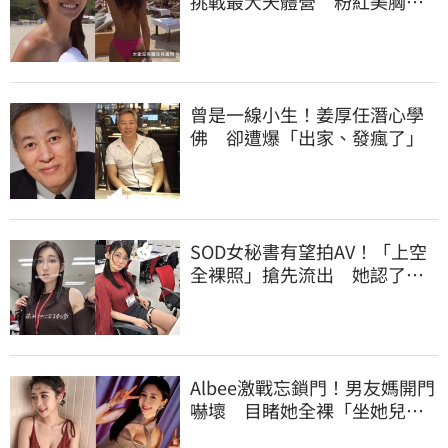
挑戰最大天體營 粉紅美胸被
路人狂讚
曾是一線小生！姜厚任潛心學
佛 卻遭爆「出家、發瘋了」
SOD女秘書有望拍AV！「上空
全裸照」搶先流出 她認了：
上班7個月沒男友
Albee激戰忘鎖門！男友媽開門
嚇壞 目睹她全裸「坐她兒子
身上」