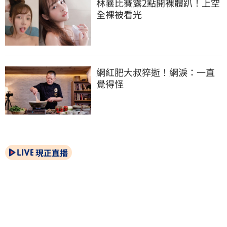
林襄比賽露2點開裸體趴！上空
全裸被看光
網紅肥大叔猝逝！網淚：一直
覺得怪
現正直播