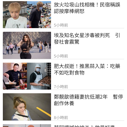
放火垃圾山找相機！民宿稱誤
認按摩棒網怒
5小時前
埃及知名女星涉毒被判死　引
發社會震驚
5小時前
肥大叔逝！推黑蒜入菜：吃藥
不如吃對食物
7小時前
鄭靚歆德籍妻抗低潮2年　暫停
創作休養
8小時前