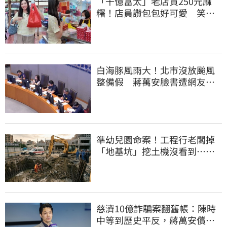
「千億富太」老店買250元麻
糬！店員讚包包好可愛 笑
回：我自己做的
白海豚風雨大！北市沒放颱風
整備假 蔣萬安臉書遭網友灌
爆：標準在哪？
準幼兒園命案！工程行老闆掉
「地基坑」挖土機沒看到…下
土石活埋他
慈濟10億詐騙案翻舊帳：陳時
中等到歷史平反，蔣萬安償還