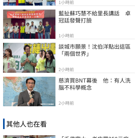
1小時前
藍扯蘇巧慧不給里長講話　卓
冠廷發聲打臉
1小時前
談城市願景！沈伯洋點出這區
「兩個世界」
2小時前
慈濟買BNT幕後　他：有人洗
腦不科學概念
2小時前
其他人也在看