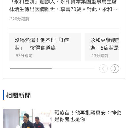
「永和豆漿」創辦人、永和資本集團董事局主席
林炳生傳出因病離世，享壽70歲。對此，永和資
本集團今（8）日發布訃告證實，林炳生昨（7）
-326分鐘前
日中午12時45分因食道癌在台北逝世。
沒喝熱湯！他不理「1症
永和豆漿創辦人
狀」　慘得食道癌
逝！5症狀是警
-53分鐘前
-13分鐘前
相關新聞
戰疫苗！他再批蔣萬安：神也
是你鬼也是你