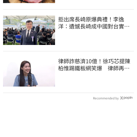
拒出席長崎原爆典禮！李逸
洋：遺憾長崎成中國對台實施
法律戰的執行工具
律師詐慈濟10億！徐巧芯提陳
柏惟踢鐵板網笑爆 律師再曬1
照補刀
Recommended by