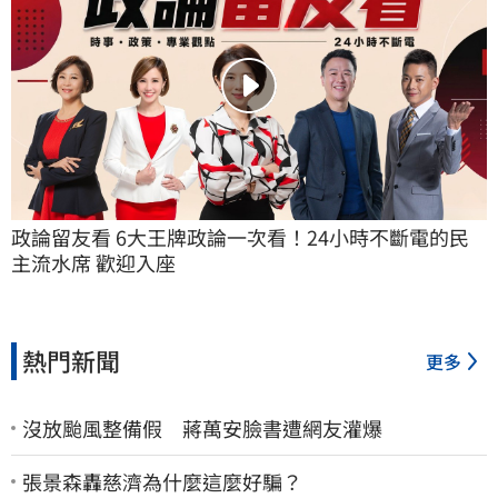
政論留友看 6大王牌政論一次看！24小時不斷電的民
主流水席 歡迎入座
熱門新聞
更多
沒放颱風整備假 蔣萬安臉書遭網友灌爆
張景森轟慈濟為什麼這麼好騙？