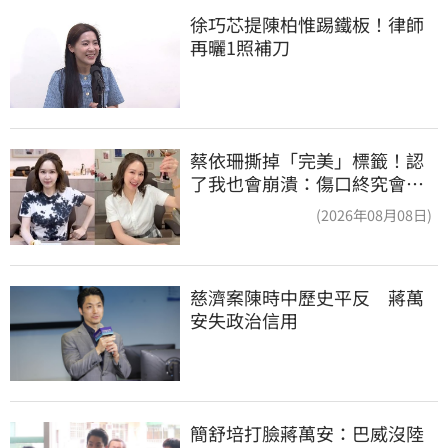
徐巧芯提陳柏惟踢鐵板！律師
再曬1照補刀
蔡依珊撕掉「完美」標籤！認
了我也會崩潰：傷口終究會癒
合
(2026年08月08日)
慈濟案陳時中歷史平反　蔣萬
安失政治信用
簡舒培打臉蔣萬安：巴威沒陸