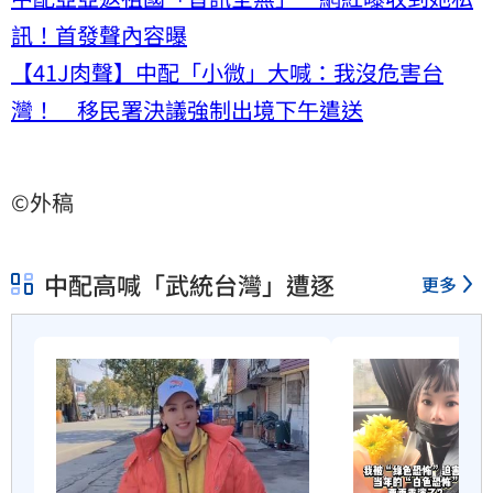
訊！首發聲內容曝
【41J肉聲】中配「小微」大喊：我沒危害台
灣！ 移民署決議強制出境下午遣送
©外稿
中配高喊「武統台灣」遭逐
更多