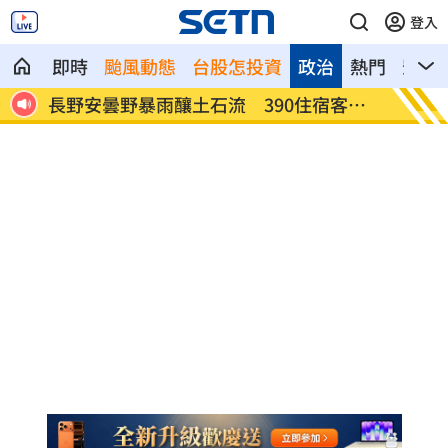
登入
即時
颱風動態
台股怎投資
政治
熱門
影音
票大
長野安曇野暴雨釀土石流 390住宿客受
白海豚
困