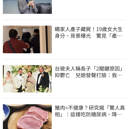
2022政治利息
瞞家人產子藏屍！19歲女大生
身分、背景曝光 驚見「產檢
紀錄全空白」
台玻夫人稱長子「2關鍵原因」
抑鬱亡 兒媳發聲打臉：我從
來不信⋯
豬肉=不健康？研究揭「驚人真
相」：這樣吃防糖尿病、降膽
固醇