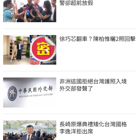
警卻超前放假
徐巧芯翻車？陳柏惟曬2照回擊
非洲這國拒絕台灣護照入境　
外交部發聲了
長崎原爆典禮矮化台灣國格　
李逸洋拒出席