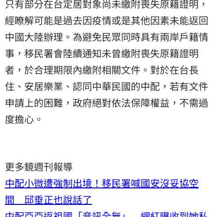
只有部分在台定居對象尚未繳附喪失原籍證明，
經瞭解可能是過去因疫情或是其他因素未能返回
中國大陸辦理。為避免民眾同時具有兩岸戶籍情
事，移民署會陸續通知未曾繳附喪失原籍證明
者，於合理期限內繳附相關文件。對於在台長
住、安居樂業、認同中華民國的中配，若有文件
申請上的困難，政府絕對依法保障權益，不需過
度擔心。
更多鏡週刊報導
中配小微遭強制出境！移民署喊國安沒妥協空
間 邱垂正也說話了
中配亞亞返祖國「音訊全無」 網紅曝收到她私