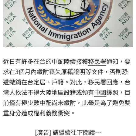
近日有許多在台的中配陸續接獲
移民署
通知，要
求在3個月內繳附喪失原籍證明等文件，否則恐
遭撤銷在台定居、戶籍。對此，移民署回應，
台
灣
人依法不得大陸地區設籍或領有
中國
護照，目
前僅有極少數中配尚未繳附，此舉是為了避免雙
重身分造成權利義務衝突。
[廣告] 請繼續往下閱讀…