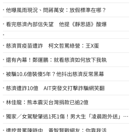
他曝風雨現況、問蔣萬安：放假標準在哪？
看完慈濟內部信失望 他提《靜思語》酸爆
慈濟買疫苗遭詐 柯文哲罵綠營：王X蛋
還有內幕！鄭運鵬：就看慈濟如何放下我執
被騙10.6億裝傻5年？他抖出慈濟反常黑幕
慈濟遭詐10億 AIT突發文打擊詐騙網笑翻
林佳龍：熊本震災台灣捐款已逾2億
獨家／女駕駛肇逃1死1傷！男大生「凌晨跑外送」挨
撞 媽淚：家快瓦解
遭挖昔罵陳時中 黃智賢戰網友：你靠我活