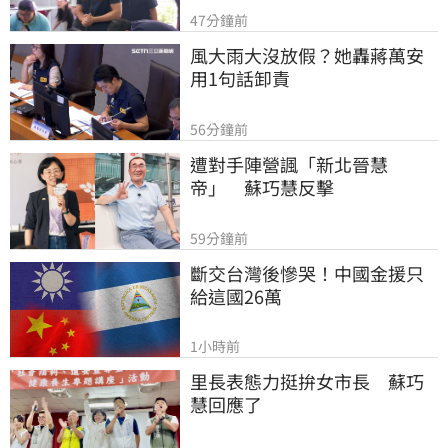
47分鐘前
風大雨大沒放假？她轟蔣萬安
用1句話卸責
56分鐘前
遭對手陣營諷「新北晉慧
帝」　蘇巧慧反擊
59分鐘前
斷交台灣後慘哭！中國金援只
給這國26萬
1小時前
里長表態力挺拚女市長　蘇巧
慧回應了