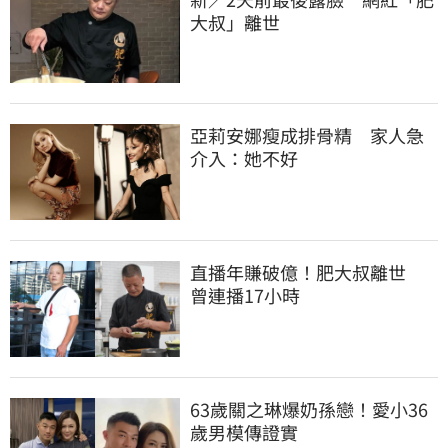
大叔」離世
亞莉安娜瘦成排骨精　家人急
介入：她不好
直播年賺破億！肥大叔離世　
曾連播17小時
63歲關之琳爆奶孫戀！愛小36
歲男模傳證實