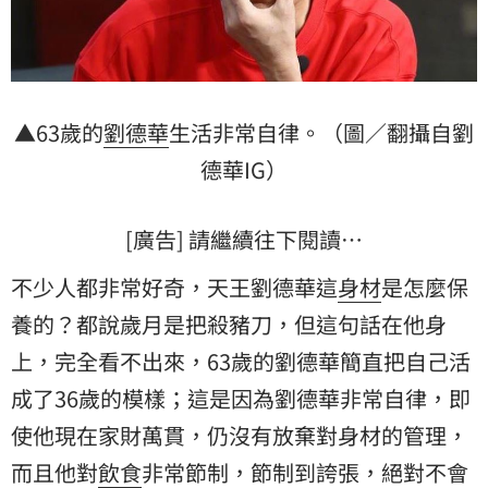
▲63歲的
劉德華
生活非常自律。（圖／翻攝自劉
德華IG）
[廣告] 請繼續往下閱讀…
不少人都非常好奇，天王劉德華這
身材
是怎麼保
養的？都說歲月是把殺豬刀，但這句話在他身
上，完全看不出來，63歲的劉德華簡直把自己活
成了36歲的模樣；這是因為劉德華非常自律，即
使他現在家財萬貫，仍沒有放棄對身材的管理，
而且他對
飲食
非常節制，節制到誇張，絕對不會