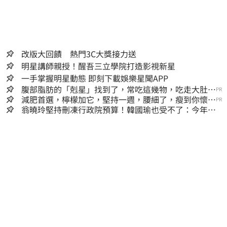
改版大回饋 熱門3C大獎接力送
明星講師親授！醒吾三立學院打造影視新星
一手掌握明星動態 即刻下載娛樂星聞APP
腹部脂肪的「剋星」找到了，常吃這幾物，吃走大肚
PR
囊，瘦出小蠻腰
減肥首選，檸檬加它，堅持一週，腰細了，瘦到你懷疑
PR
人生
翁曉玲堅持刪凍行政院預算！韓國瑜也受不了：今年剩4
個月你思考一下