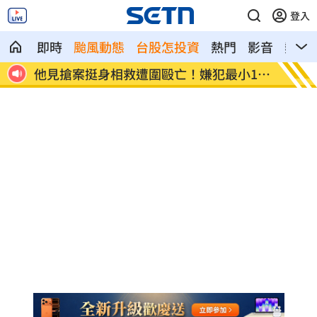
登入
即時
颱風動態
台股怎投資
熱門
影音
熱搜
12
扣款人數狂增4成 國泰小龍基金布局曝光
車是我
費