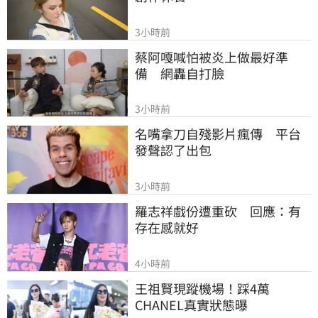
3小時前
蔡阿嘎喊怕被炎上做最好準
備　網轟自打臉
3小時前
名嘴拿刀自殘影片瘋傳　平台
發聲認了出包
3小時前
羅志祥戲份遭重砍　回應：有
存在感就好
4小時前
王祖賢現蹤機場！踩4萬
CHANEL真實狀態曝