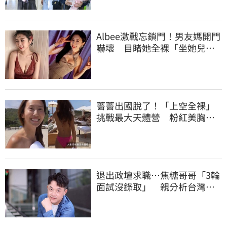
Albee激戰忘鎖門！男友媽開門
嚇壞 目睹她全裸「坐她兒子
身上」
薔薔出國脫了！「上空全裸」
挑戰最大天體營 粉紅美胸被
路人狂讚
退出政壇求職…焦糖哥哥「3輪
面試沒錄取」 親分析台灣職
場現況這樣說