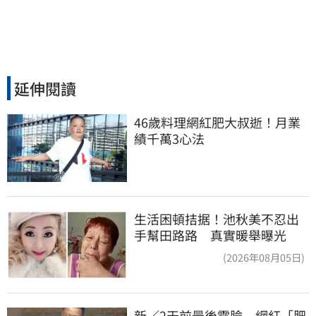
延伸閱讀
46歲料理網紅肥大叔逝！月業
績千萬3心法
生活困頓拮据！池秋美不忍出
手幫田路路 真實暖舉曝光
(2026年08月05日)
新／2天前最後露臉　網紅「肥