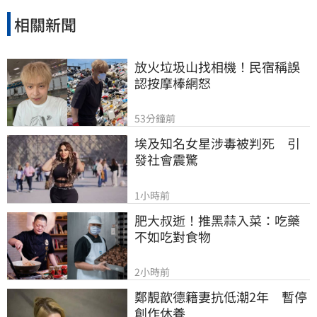
不言而喻。
相關新聞
放火垃圾山找相機！民宿稱誤
認按摩棒網怒
53分鐘前
埃及知名女星涉毒被判死　引
發社會震驚
1小時前
肥大叔逝！推黑蒜入菜：吃藥
不如吃對食物
2小時前
鄭靚歆德籍妻抗低潮2年　暫停
創作休養