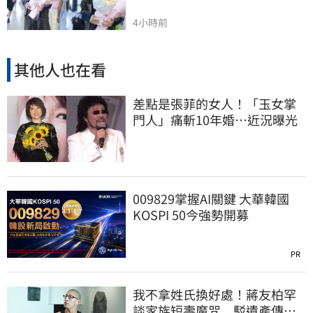
4小時前
其他人也在看
差點是張菲的女人！「玉女掌
門人」痛斬10年婚…近況曝光
009829掌握AI關鍵 大華韓國
KOSPI 50今強勢開募
PR
我不拿姓氏換好處！蔣友柏罕
談家族短壽魔咒 駁遺產傳