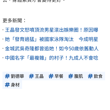
更多新聞：
王晶發文怒噴頂流男星滾出娛樂圈！原因曝
她「發育過猛」被國家泳隊淘汰 今成明星
金城武吳奇隆都曾追她！如今50歲依舊動人
中國名字「最複雜」的村子！九成人不會唸
劉德華
王晶
早餐
腹肌
飲食
身材