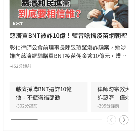
慈濟買BNT被詐10億！藍昔嗆擋疫苗網朝聖
彰化律師公會前理事長陳昱瑄驚爆詐騙案，她涉
嫌向慈濟誆騙購買BNT疫苗佣金逾10億元，遭台
中地檢署依詐欺、洗錢等罪起訴並接押。此案揭
-452分鐘前
露當年慈濟採購疫苗過程中，確實遭遇私人掮客
詐騙，引發輿論熱議。當年國民黨曾因陳時中提
醒勿信掮客而怒批政府阻擋疫苗，如今真相大
慈濟採購BNT遭詐10億　
律師勾宗教大師
白，證實慈濟確實受騙，當年國民黨指責民進黨
他：不聽衛福部勸
詐慈濟　僅她交
的貼文遭大批網友留言朝聖，戲稱是大型翻車現
-302分鐘前
-295分鐘前
場。面對詐騙真相，慈濟表達遺憾並配合調查，
林智群律師則表示時間證明一切，感嘆當年政府
的提醒遭政治操作抹黑，如今結果公開，真相已