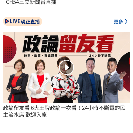
CH54三立新聞台直播
現正直播
更多
政論留友看 6大王牌政論一次看！24小時不斷電的民
主流水席 歡迎入座