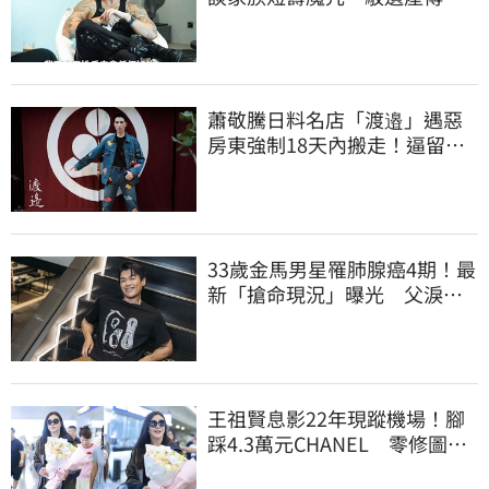
聞：找到我捐一半
蕭敬騰日料名店「渡邉」遇惡
房東強制18天內搬走！逼留裝
潢：好聚好散
33歲金馬男星罹肺腺癌4期！最
新「搶命現況」曝光 父淚
崩：為何不是我
王祖賢息影22年現蹤機場！腳
踩4.3萬元CHANEL 零修圖真
實狀態曝光