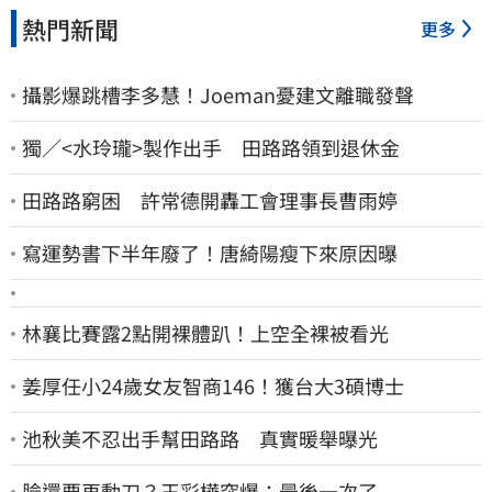
熱門新聞
更多
攝影爆跳槽李多慧！Joeman憂建文離職發聲
獨／<水玲瓏>製作出手 田路路領到退休金
田路路窮困 許常德開轟工會理事長曹雨婷
寫運勢書下半年廢了！唐綺陽瘦下來原因曝
林襄比賽露2點開裸體趴！上空全裸被看光
姜厚任小24歲女友智商146！獲台大3碩博士
池秋美不忍出手幫田路路 真實暖舉曝光
臉還要再動刀？王彩樺突爆：最後一次了