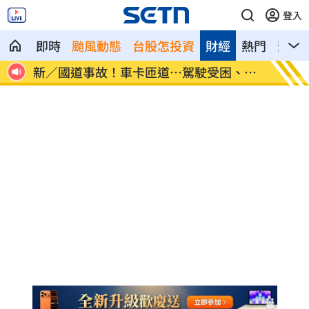
登入
即時
颱風動態
台股怎投資
財經
熱門
影音
、昏
7縣市大雨特報開轟 白海豚減慢、雨炸3
國道傳
天
醫