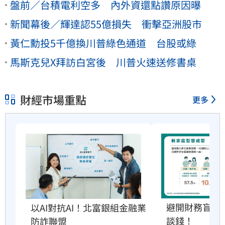
盤前／台積電利空多 內外資還點讚原因曝
新聞幕後／輝達認55億損失 衝擊亞洲股市
黃仁勳投5千億換川普綠色通道 台股或綠
馬斯克兒X拜訪白宮後 川普火速送修書桌
財經市場重點
更多
避開財務盲點
以AI對抗AI！北富銀組金融業
談錢！
防詐聯盟