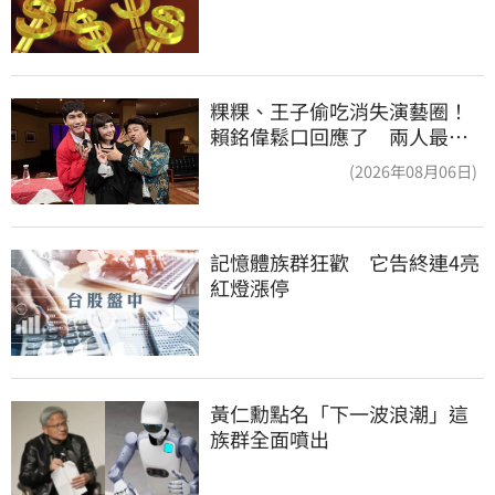
粿粿、王子偷吃消失演藝圈！
賴銘偉鬆口回應了 兩人最新
近況曝光
(2026年08月06日)
記憶體族群狂歡　它告終連4亮
紅燈漲停
黃仁勳點名「下一波浪潮」這
族群全面噴出