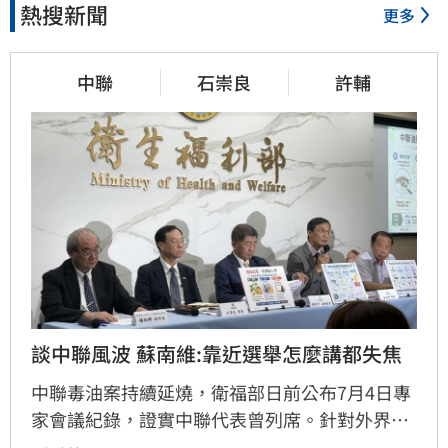
熱搜新聞
更多
中聯
石崇良
許輔
談中聯風波 蘇南維:靠近選舉怎麼講都失焦
中聯毒油案持續延燒，衛福部日前公布7月4日專
家會議紀錄，證實中聯代表曾列席。針對外界質
疑，與會的台大教授蘇南維還原現場，強調專家