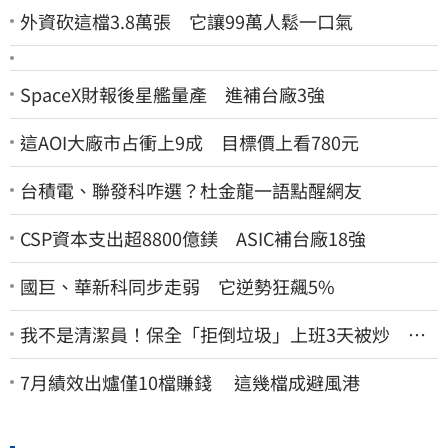
外資砍這檔3.8萬張 它讓99萬人鬆一口氣
SpaceX財報後星艦量產 進補台廠3強
這AOI大廠市占衝上9成 目標價上看780元
台積電、聯發科咋選？杜金龍一語點醒網友
CSP資本支出超8800億鎂 ASIC補台廠18強
國巨、華新科同步走弱 它逆勢狂飆5%
我不是清潔員！保全「拒倒垃圾」上班3天被炒 找
法院討公道結果出爐
7月績效出爐僅10檔賺錢 這幾檔成避風港