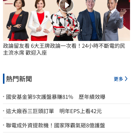
政論留友看 6大王牌政論一次看！24小時不斷電的民
主流水席 歡迎入座
熱門新聞
更多
國安基金第9次護盤暴賺81% 歷年績效曝
這大廠吞三巨頭訂單 明年EPS上看42元
聯電成外資提款機！國家隊霸氣砸8億護盤