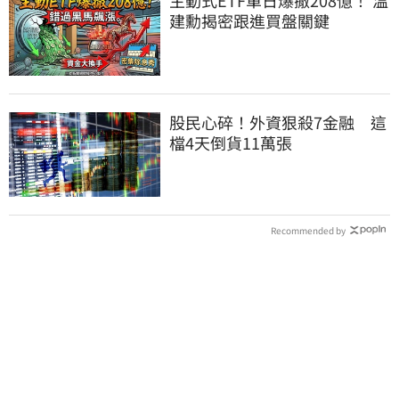
主動式ETF單日爆撤208億！ 溫
建勳揭密跟進買盤關鍵
股民心碎！外資狠殺7金融 這
檔4天倒貨11萬張
Recommended by