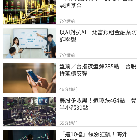
老牌基金
7分鐘前
以AI對抗AI！北富銀組金融業防
詐聯盟
7分鐘前
盤前／台指夜盤彈285點　台股
拚延續反彈
46分鐘前
美股多收黑！道瓊跌464點　費
半小漲39點
55分鐘前
「這10檔」領漲狂飆！海外