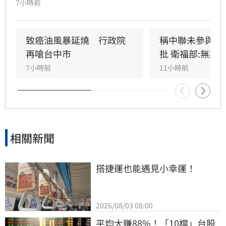
7小時前
當時不斷挑戰中聯製程，中聯僅在受詢問時才進
行辯護。蘇南維直言，該事件已從單純科學討論
演變為政治議題，並解釋當初主張「20%下架標
致癌油風暴延燒　行政院
稱中聯未參與下
準」是基於營養標示的務實考量。（記者：簡浩
再嗆台中市
批 衛福部:無欺
正）
7小時前
11小時前
相關新聞
搭捷運也能遇見小幸運！
2026/08/03 08:00
平均大賺88%！「10檔」台股