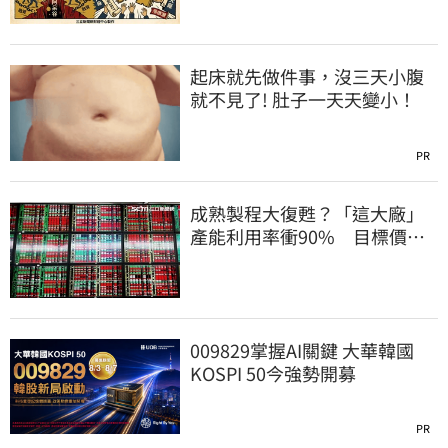
起床就先做件事，沒三天小腹
就不見了! 肚子一天天變小！
PR
成熟製程大復甦？「這大廠」
產能利用率衝90% 目標價上
看220元
009829掌握AI關鍵 大華韓國
KOSPI 50今強勢開募
PR