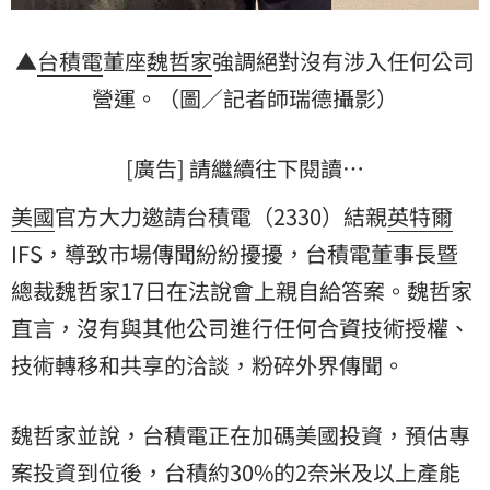
▲
台積電
董座
魏哲家
強調絕對沒有涉入任何公司
營運。（圖／記者師瑞德攝影）
[廣告] 請繼續往下閱讀…
美國
官方大力邀請台積電（2330）結親
英特爾
IFS，導致市場傳聞紛紛擾擾，台積電董事長暨
總裁魏哲家17日在法說會上親自給答案。魏哲家
直言，沒有與其他公司進行任何合資技術授權、
技術轉移和共享的洽談，粉碎外界傳聞。
魏哲家並說，台積電正在加碼美國投資，預估專
案投資到位後，台積約30%的2奈米及以上產能