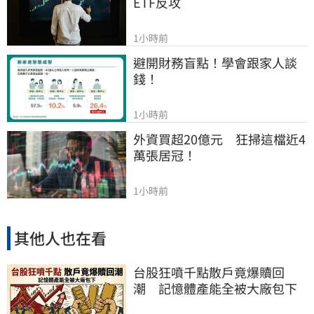
ETF反攻
1小時前
避開財務盲點！學會跟家人談
錢！
1小時前
外資買超20億元　狂掃這檔近4
萬張居冠！
1小時前
其他人也在看
台股狂噴千點散戶竟爆贖回
潮 記憶體產能全被大廠包下