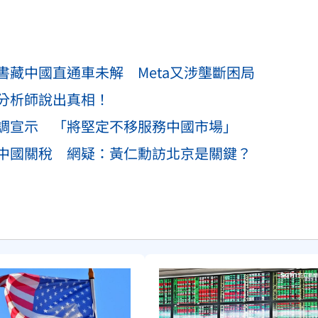
藏中國直通車未解 Meta又涉壟斷困局
分析師說出真相！
調宣示 「將堅定不移服務中國市場」
中國關稅 網疑：黃仁勳訪北京是關鍵？