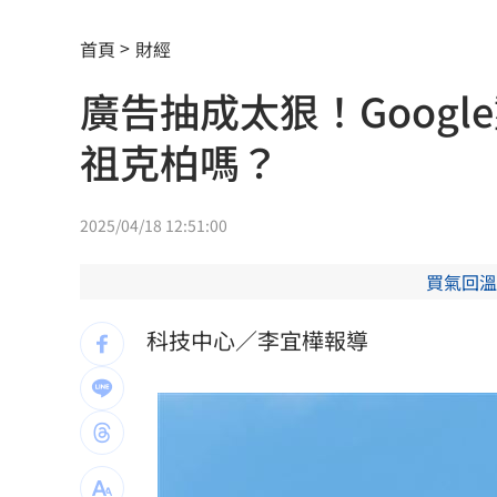
賓士S500擋浩劫！車主這話暖哭全網
01
首頁
財經
台股暴跌誰最能扛 高含金這幾檔繳正
廣告抽成太狠！Goog
Q2獲利年增221% 愛普*EPS衝4.18元
祖克柏嗎？
宏福苑大火調查出爐！菸頭引燃施工雜
定投10年翻逾5倍 這檔吸引存股族卡位
2025/04/18 12:51:00
新／四指齊揚！台指期飆破500點
00:48
買氣回溫
慈濟遭詐10.6億元！全款拿回解方曝
00:
科技中心／李宜樺報導
稱龍蝦咬完就吐 爆李世宗要信徒喝精
樂天女孩淚揭往事 愛意表達障礙遭重
一張百萬太貴！他公開高價股買法：賺3