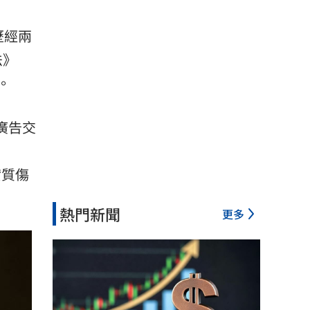
歷經兩
法》
。
與廣告交
實質傷
熱門新聞
更多