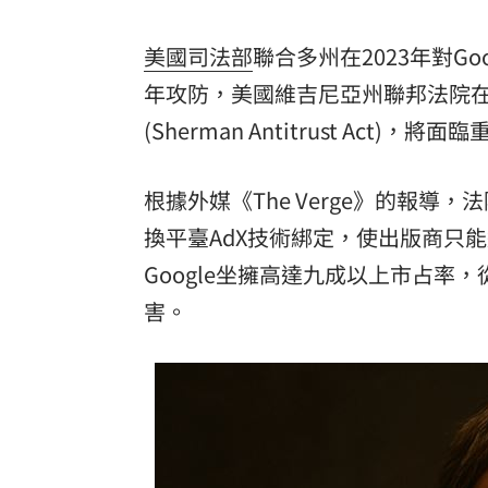
8國球員齊聚高雄 Formosa 7s掀足球
美國司法部
聯合多州在2023年對G
理想混蛋號召粉絲跨海追星吃美食！
18:
年攻防，美國維吉尼亞州聯邦法院在1
(Sherman Antitrust A
根據外媒《The Verge》的報導
換平臺AdX技術綁定，使出版商只能
Google坐擁高達九成以上市占
害。