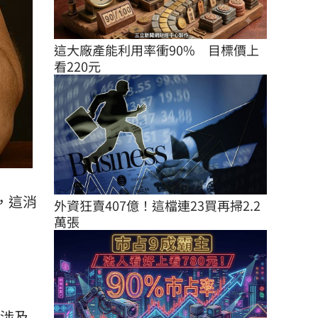
這大廠產能利用率衝90%　目標價上
看220元
，這消
外資狂賣407億！這檔連23買再掃2.2
萬張
別涉及