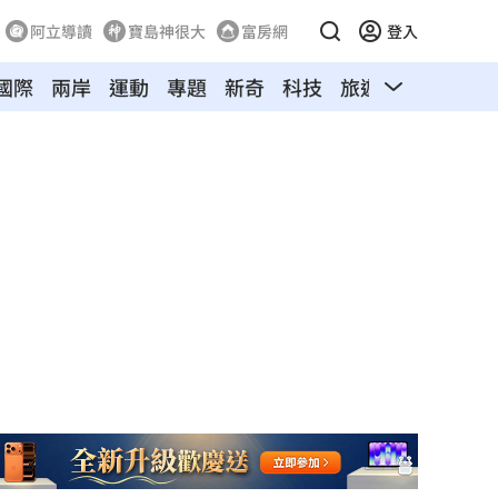
阿立導讀
寶島神很大
富房網
登入
國際
兩岸
運動
專題
新奇
科技
旅遊
汽車
寵物