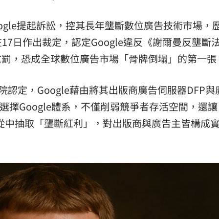
熱潮
10:00
oogle提起訴訟，控其長年壟斷數位廣告技術市場，
15
7日作出裁定，認定Google違反《謝爾曼反壟斷
ct)，將面臨重罰，恐成全球數位廣告市場「骨牌倒塌」的第一張
，法院認定，Google藉由將其出版商廣告伺服器DFP
選擇Google體系，不僅削弱競爭者存活空間，還讓
率，從中抽取「壟斷紅利」，對出版商與廣告主皆構成