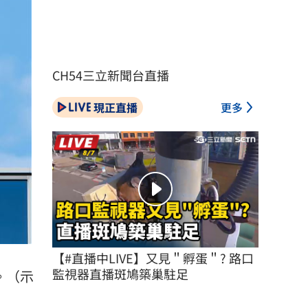
CH54三立新聞台直播
現正直播
更多
【#直播中LIVE】又見＂孵蛋＂? 路口
監視器直播斑鳩築巢駐足
。（示