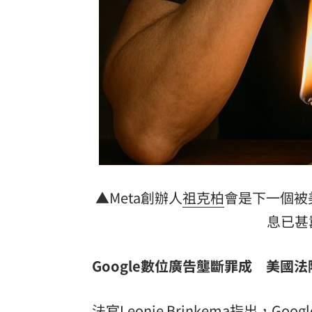
▲Meta創辦人
祖克柏
會是下一個被
息已甚
Google
數位廣告壟斷罪成 美國法
法官Leonie Brinkema指出