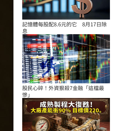
記憶體每股配8.6元的它　8月17日除
息
股民心碎！外資狠殺7金融「這檔最
慘」