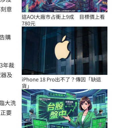
部刻意
這AOI大廠市占衝上9成　目標價上看
780元
廣告購
3年裁
覽器及
iPhone 18 Pro出不了？傳因「缺這
貨」
臨大洗
才正要