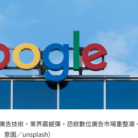
、加
00:31
原因
00:26
槓警
00:23
成形
12:00
」氣
12:00
廣告技術，業界震撼彈，恐掀數位廣告市場重整潮
意圖／unsplash）
場！
10:30