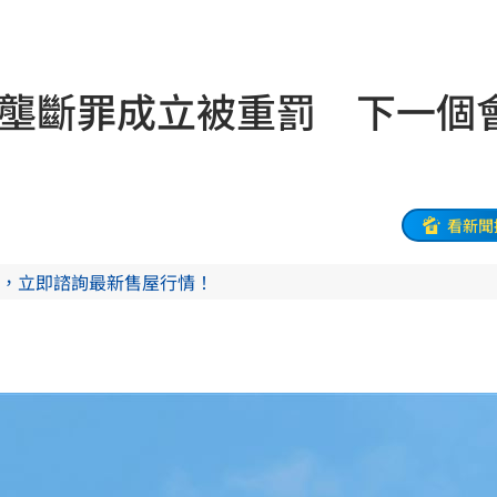
:53
報酬
01:45
le壟斷罪成立被重罰 下一個
！
01:20
物
01:17
！
01:03
看新聞
，立即諮詢最新售屋行情！
47
油
00:43
擊
00:41
0萬
00:36