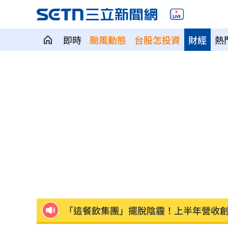
即時
颱風動態
台股怎投資
財經
熱
股災這8檔規模逆勢創高 它最猛成長逾1
爆掛表妹當小三！表姊擅貼IG下場慘了
半導體與綠能雙箭頭！ 「它」霸氣狂賺
華許9月升息？ING：匯市在他與戰爭間
老後離婚財產怎麼分？ 丈夫退休金拒
「這餐飲集團」擺脫陰霾！上半年營收