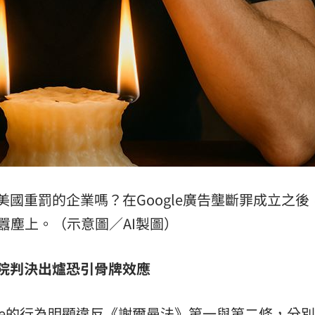
美國重罰的企業嗎？在Google廣告壟斷罪成立之後
囂塵上。（示意圖／AI製圖）
院判決出爐恐引骨牌效應
，Google的行為明顯違反《謝爾曼法》第一與第二條，分