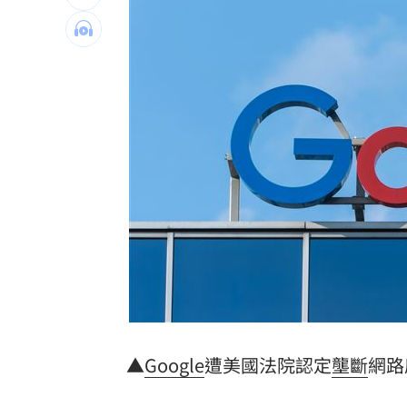
獨／海外遊學增強外語 台人夯英、美
長尾獼猴失控狂襲居民！官方追查異常
伊波拉失控！專家憂病毒恐已突變
00:23
飲料空盒找嘸地方丟 騎車咬著遭攔查
台灣彩券開獎直播中
20:31
LIVE三立+24小時直播
15:27
三立iNEWS新聞台線上直播
18:00
商場戰國來臨 台中「頂奢大道」逐漸
台彩父親節推新刮刮樂千萬頭獎超「爸
▲
Google
遭美國法院認定
壟斷
網路
「拍片人的多重宇宙」職涯論壇9/12登