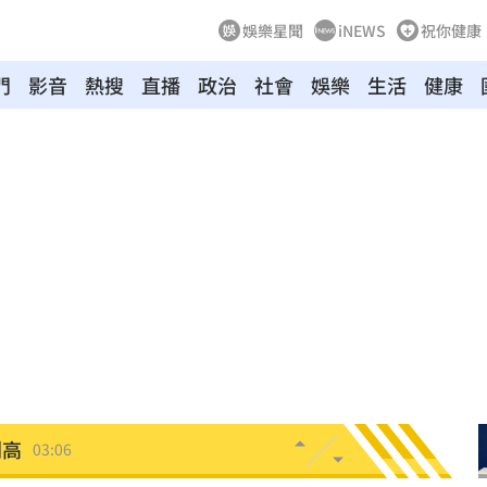
娛樂星聞
iNEWS
祝你健康
門
影音
熱搜
直播
政治
社會
娛樂
生活
健康
0%
04:20
04:17
04:04
拉鋸
03:10
分
03:08
創高
03:06