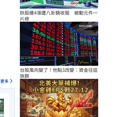
妖股連4漲遭八卦鏡收服　被動元件一
片綠
台股風向變了！他點3改變：資金往這
族群
更多