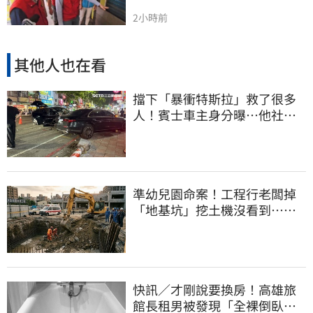
2小時前
其他人也在看
擋下「暴衝特斯拉」救了很多
人！賓士車主身分曝…他社群
擁1.4萬追蹤
準幼兒園命案！工程行老闆掉
「地基坑」挖土機沒看到…下
土石活埋他
快訊／才剛說要換房！高雄旅
館長租男被發現「全裸倒臥浴