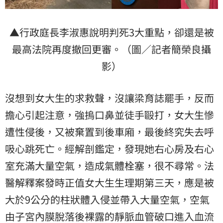
▲行政庭長李淑惠說明判死3大重點，卻還是被
最高法院再度撤回更審。（圖／記者簡榮良攝
影）
沒想到女大生的求救聲，沒讓梁育誌罷手，反而
擔心引起注意，強摀口鼻並徒手毆打，女大生慘
遭性侵後，又被棄置到後車廂，最後終究失去呼
吸心跳死亡。經解剖鑑定，發現她右心房及右心
室充滿大量空氣，造成氣體栓塞，很不尋常。法
醫解釋案發時正值女大生生理期第三天，應是被
大於9公分的柱狀體入侵並帶入大量空氣，空氣
由子宮內膜脫落後裸露的靜脈血管破口進入血流