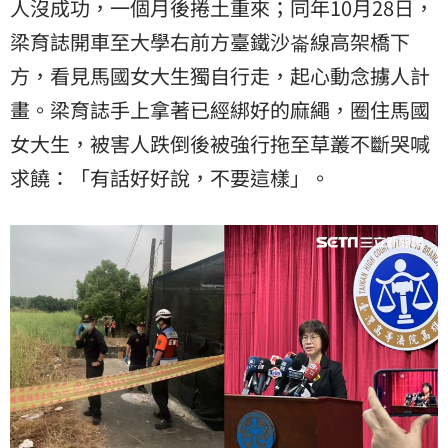
人沒成功，一個月後捲土重來；同年10月28日，
梁育誌開車至大學右前方臺鐵沙崙線高架橋下
方，看見馬國女大生獨自行走，起心動念擄人計
畫。梁育誌手上拿著已經綁好的麻繩，圈住馬國
女大生，被害人跌倒後被強行拖至草叢不斷哭喊
求饒：「有話好好說，不要這樣」。