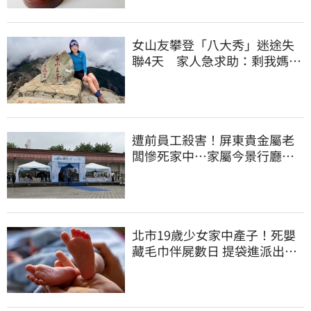
女山友攀登「八大秀」迷途失
聯4天 家人急求助：剩我媽還
沒找到
遭前員工殺害！屏東貴金屬老
闆慘死家中…家屬今景行廳低
調送別最後一程
北市19歲少女家中產子！死嬰
藏毛巾伴屍數日 提袋進派出所
嚇壞警員