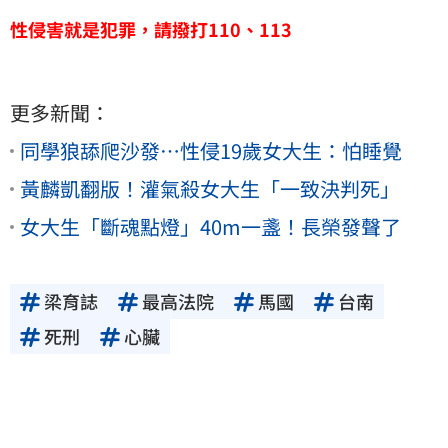
性侵害就是犯罪，請撥打110、113
更多新聞：
同學狼舔爬沙發…性侵19歲女大生：怕睡覺
黃麟凱翻版！灌氣殺女大生「一致決判死」
女大生「斷魂點燈」40m一盞！長榮發聲了
梁育誌
最高法院
馬國
台南
死刑
心臟