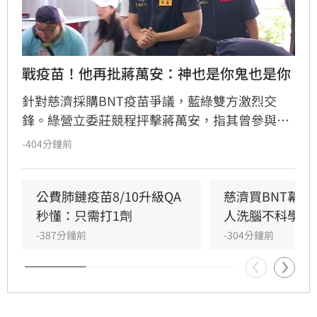
戰疫苗！他再批蔣萬安：神也是你鬼也是你
針對慈濟採購BNT疫苗爭議，藍綠雙方激烈交
鋒。綠營立委莊競程抨擊蔣萬安，指其曾參與疫
苗採購秘密會議，明知政府努力爭取疫苗並面臨
-404分鐘前
國際談判困難，如今卻反過來指控政府黑箱，批
評蔣萬安「神也是你、鬼也是你」。莊競程強
調，當年會議資料遮蔽是經決議，且陳時中當時
公費肺鏈疫苗8/10升級QA
慈濟買BNT幕
要求原廠證明是為確保疫苗安全，非阻擋採購。
秒懂：只需打1劑
人洗腦不科學概
蔣萬安則反駁資料多處遭塗黑，雙方對於疫苗採
-387分鐘前
-304分鐘前
購攻防不斷，莊競程呼籲應回到事實脈絡，不應
選擇性解讀資料混淆視聽，此議題持續引發社會
廣泛關注與討論。