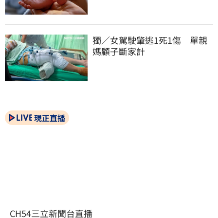
獨／女駕駛肇逃1死1傷　單親
媽顧子斷家計
現正直播
CH54三立新聞台直播