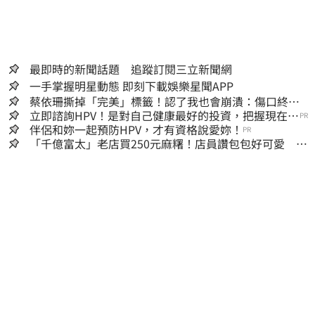
最即時的新聞話題 追蹤訂閱三立新聞網
一手掌握明星動態 即刻下載娛樂星聞APP
蔡依珊撕掉「完美」標籤！認了我也會崩潰：傷口終究
會癒合
立即諮詢HPV！是對自己健康最好的投資，把握現在不
PR
嫌晚！
伴侶和妳一起預防HPV，才有資格說愛妳！
PR
「千億富太」老店買250元麻糬！店員讚包包好可愛 笑
回：我自己做的