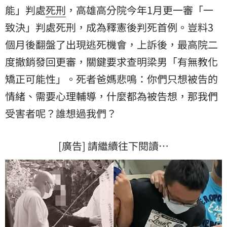
能」判處
死刑
，高雄高分院今年1月更一審「一
致決」判處死刑，成為釋憲後判死首例。豈料3
個月後翻盤了出現逃死機會，上訴後，最高院二
度撤銷發回更審，關鍵要求查明梁男「有無教化
矯正可能性」。死者爸媽悲鳴：你們只想被告的
情緒、需要心理輔導，什麼都為被告想，那我們
受害者呢？誰想過我們？
[廣告] 請繼續往下閱讀…