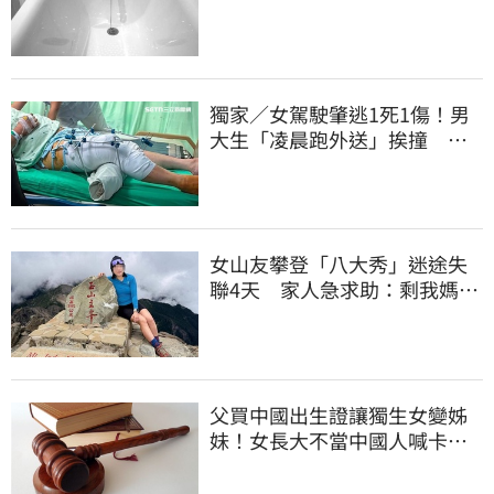
缸」身亡
獨家／女駕駛肇逃1死1傷！男
大生「凌晨跑外送」挨撞 媽
淚：家快瓦解
女山友攀登「八大秀」迷途失
聯4天 家人急求助：剩我媽還
沒找到
父買中國出生證讓獨生女變姊
妹！女長大不當中國人喊卡卻
失敗