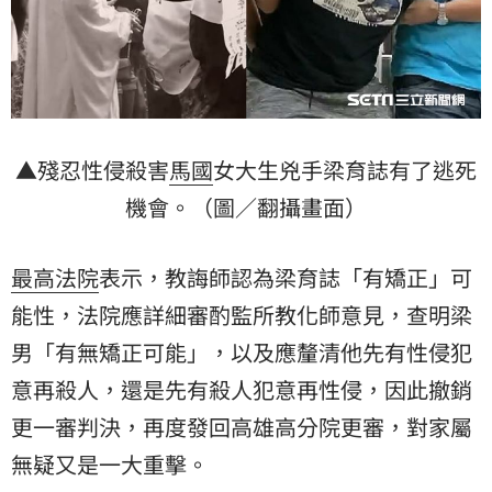
▲殘忍性侵殺害
馬國
女大生兇手梁育誌有了逃死
機會。（圖／翻攝畫面）
最高法院
表示，教誨師認為梁育誌「有矯正」可
能性，法院應詳細審酌監所教化師意見，查明梁
男「有無矯正可能」，以及應釐清他先有性侵犯
意再殺人，還是先有殺人犯意再性侵，因此撤銷
更一審判決，再度發回高雄高分院更審，對家屬
無疑又是一大重擊。