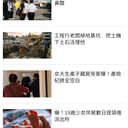
鼻酸
工程行老闆掉地基坑　挖土機
下土石活埋他
女大生產子藏屍背景曝！產檢
紀錄全空白
嚇！19歲少女伴屍數日提袋進
派出所