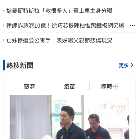
擋暴衝特斯拉「救很多人」賓士車主身分曝
律師詐慈濟10億！徐巧芯提陳柏惟踢鐵板網笑爆 律
師再曬1照補刀
亡妹慘遭公公毒手 表姊曝父親節悲傷現況
熱搜新聞
更多
慈濟
疫苗
陳時中