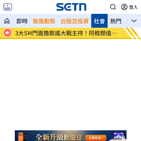
登入
即時
颱風動態
台股怎投資
社會
熱門
影音
接合照
3大SM門面擔歌謠大戰主持！同框顏值炸
繞違停
裂