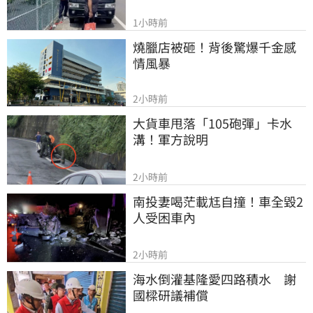
1小時前
燒臘店被砸！背後驚爆千金感
情風暴
2小時前
大貨車甩落「105砲彈」卡水
溝！軍方說明
2小時前
南投妻喝茫載尪自撞！車全毀2
人受困車內
2小時前
海水倒灌基隆愛四路積水　謝
國樑研議補償