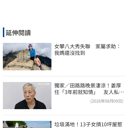
延伸閱讀
女攀八大秀失聯　家屬求助：
我媽還沒找到
獨家／田路路晚景淒涼！姜厚
任「3年前就知情」 友人私下
援助內幕曝光
(2026年08月09日)
垃圾滿地！13子女擠10坪屋惹