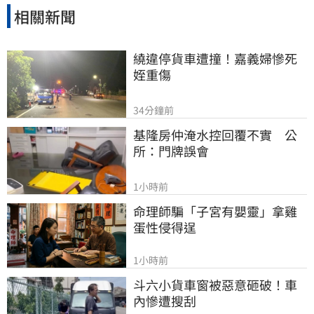
相關新聞
繞違停貨車遭撞！嘉義婦慘死
姪重傷
34分鐘前
基隆房仲淹水控回覆不實　公
所：門牌誤會
1小時前
命理師騙「子宮有嬰靈」拿雞
蛋性侵得逞
1小時前
斗六小貨車窗被惡意砸破！車
內慘遭搜刮