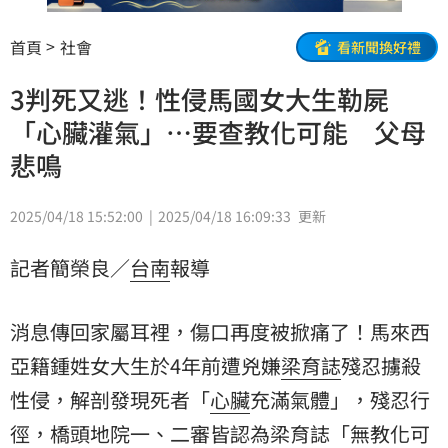
首頁
社會
看新聞換好禮
3判死又逃！性侵馬國女大生勒屍
「心臟灌氣」…要查教化可能 父母
悲鳴
2025/04/18 15:52:00
2025/04/18 16:09:33
更新
記者簡榮良／
台南
報導
消息傳回家屬耳裡，傷口再度被掀痛了！馬來西
亞籍鍾姓女大生於4年前遭兇嫌
梁育誌
殘忍擄殺
性侵，解剖發現死者「
心臟
充滿氣體」，殘忍行
徑，橋頭地院一、二審皆認為梁育誌「無教化可