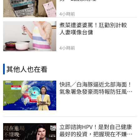
4小時前
煮菜遭婆婆罵！尫勸別計較　
人妻嘆像台傭
4小時前
其他人也在看
快訊／白海豚逼近北部海面！
氣象署急發豪雨特報防狂風巨
浪
立即諮詢HPV！是對自己健康
最好的投資，把握現在不嫌