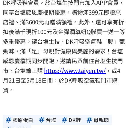
DK呼吸鞋會員，於台塩生技門市加入APP會員，
同享台塩感恩慶檔期優惠，購物滿399元即贈來
店禮、滿3600元再贈滿額禮。此外，還可享有折
扣後滿千現折100元及金彈潤氧妍Q膜買一送一等
多重優惠。讓台塩生技、DK呼吸空氣鞋「膠」寵
媽咪，滿「足」母親對健康與美麗的需求！台塩
感恩慶檔期同步開跑，邀請民眾前往台塩生技門
市、台塩線上購
https://www.taiyen.tw/
，或4
月21日至5月18日間，於DK呼吸空氣鞋門市購
買。
膠原蛋白
台塩
DK鞋
母親節