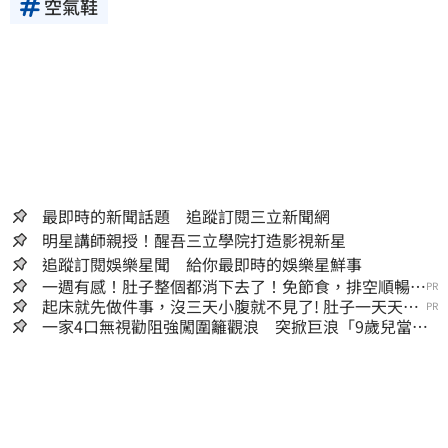
空氣鞋
最即時的新聞話題 追蹤訂閱三立新聞網
明星講師親授！醒吾三立學院打造影視新星
追蹤訂閱娛樂星聞 給你最即時的娛樂星鮮事
一週有感！肚子整個都消下去了！免節食，排空順暢就
PR
夠
起床就先做件事，沒三天小腹就不見了! 肚子一天天變
PR
小！
一家4口無視勸阻強闖圍籬觀浪 突掀巨浪「9歲兒當場
遭捲入海」