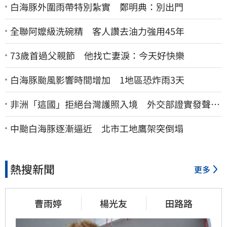
白海豚外圍雨帶特別紮實 鄭明典：別出門
全聯阿嬤級洗碗精 客人讚去油力強用45年
73歲首過父親節 他找亡妻淚：今天好快樂
白海豚颱風影響時間增加 1地區恐炸雨3天
非洲「這國」拒絕台灣護照入境 外交部證實發聲
了：持續交涉聯繫
中颱白海豚逐漸逼近 北市工地鷹架突倒塌
熱搜新聞
更多
曹雨婷
楊光友
田路路