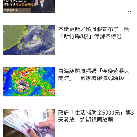
晚！
PR
不斷更新／颱風假宣布了 明
「新竹縣8校」停課不停班
白海豚颱風掃過「今晚紫暴雨
開炸」 氣象署曝減弱時段
政府「生活補助金5000元」連3
天發放 逾期視同放棄