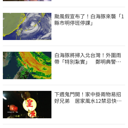
颱風假宣布了！白海豚來襲「1
縣市明停班停課」
白海豚將掃入北台灣！外圍雨
帶「特別紮實」 鄭明典警告
別出門
下週鬼門開！家中掛兩物易招
好兄弟 居家風水12禁忌快檢
查