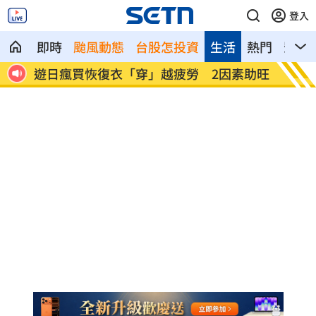
登入
即時
颱風動態
台股怎投資
生活
熱門
影音
素助旺
煮菜遭婆婆罵！尫勸別計較 人妻嘆像台
新／白
傭
報