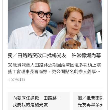
獨／田路路突改口找楊光友　許常德爆內幕
68歲資深藝人田路路近期因經濟困境多次槓上演
藝工會理事長曹雨婷，更公開點名創辦人姜厚任
出面，事後卻發文坦言搞錯對象，真正想找的是
-107分鐘前
前理事長楊光友。楊光友對此回應，質疑田路路
晚年困頓不應全歸咎於工會。對此，音樂人許常
德出面緩頰，建議田路路應先安頓好生活，並提
向姜厚任道歉　田路路：
獨／批曹雨婷帳
議透過口述歷史記錄資深藝人的故事。許常德同
我要找的是楊光友
光友再轟余天工