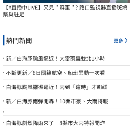
【#直播中LIVE】又見＂孵蛋＂? 路口監視器直播斑鳩
築巢駐足
熱門新聞
更多
新／白海豚颱風逼近！大雷雨轟雙北1小時
不斷更新／8日國籍航空、船班異動一次看
白海豚颱風擺盪逼近！雨到「這時」才趨緩
新／白海豚雨彈開轟！10縣市豪、大雨特報
白海豚劇烈降雨來了 8縣市大雨特報開炸