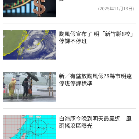
(2025年11月13日)
颱風假宣布了 明「新竹縣8校」
停課不停班
新／有望放颱風假?8縣市明達
停班停課標準
白海豚今晚到明天最靠近　風
雨搖滾區曝光