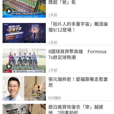
獎超「爸」氣
1天前
「拍片人的多重宇宙」職涯論
壇9/12登場！
1天前
8國球員齊聚高雄　Formosa 
7s掀足球熱潮
1天前
張元瀚猝逝！愛貓跟著走惹妻
悲
6分鐘前
遊日瘋買恢復衣「穿」越疲
勞　2因素助旺