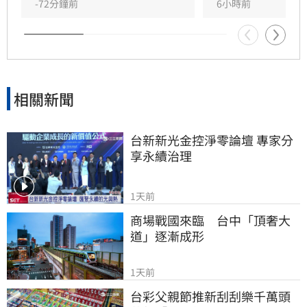
時批評現任理事長曹雨婷不應神隱，呼籲工會應
-72分鐘前
6小時前
展現具體作為照顧資深藝人，而非僅提供勞健保
功能。整起事件引發關注，田路路則強調目前先
處理身體狀況，後續發展仍待觀察。
相關新聞
台新新光金控淨零論壇 專家分
享永續治理
1天前
商場戰國來臨　台中「頂奢大
道」逐漸成形
1天前
台彩父親節推新刮刮樂千萬頭