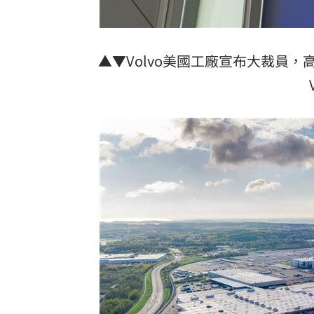
8國球員齊聚高雄 Formosa 7s掀足球
理想混蛋號召粉絲跨海追星吃美食！
18:
▲▼Volvo美國工廠宣布大裁員