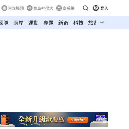
阿立導讀
寶島神很大
富房網
登入
國際
兩岸
運動
專題
新奇
科技
旅遊
汽車
寵物