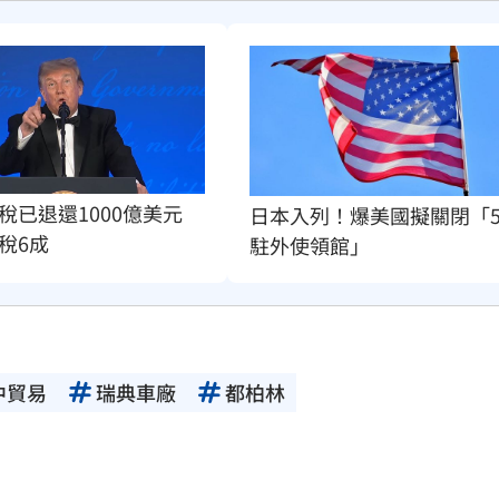
稅已退還1000億美元　
日本入列！爆美國擬關閉「
稅6成
駐外使領館」
中貿易
瑞典車廠
都柏林