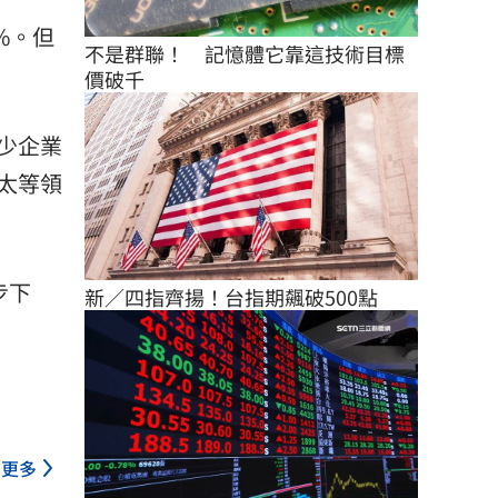
%。但
不是群聯！　記憶體它靠這技術目標
價破千
少企業
太等領
步下
新／四指齊揚！台指期飆破500點
更多