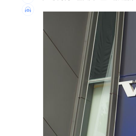
龍藏經7折仍要131.6萬 他原價現金秒
99歲婆婆「月花35萬」！66歲媳無法退
外野僅是短暫快樂 餅總曝張皓崴終極
想靠正二翻本？ 達人教戰槓反ETF心法
台灣彩券開獎直播中
20:31
LIVE三立+24小時直播
15:27
三立iNEWS新聞台線上直播
18:00
商場戰國來臨 台中「頂奢大道」逐漸
台彩父親節推新刮刮樂千萬頭獎超「爸
「拍片人的多重宇宙」職涯論壇9/12登