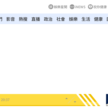
娛樂星聞
iNEWS
祝你健康
門
影音
熱搜
直播
政治
社會
娛樂
生活
健康
班
21:04
20:58
發
20:57
兄弟
20:57
機
20:41
20:37