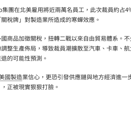
olvo集團在北美雇用將近兩萬名員工，此次裁員約占4
「關稅牌」對製造業所造成的寒蟬效應。
多國商品加徵關稅，扭轉二戰以來自由貿易體系。不
紛調整生產佈局，導致裁員潮擴散至汽車、卡車、航
衰退的可能性預測。
美國製造
業信心，更恐引發供應鏈與地方經濟進一
」，正被現實狠狠打臉。