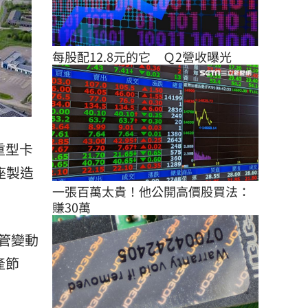
每股配12.8元的它　Ｑ2營收曝光
重型卡
座製造
一張百萬太貴！他公開高價股買法：
賺30萬
管變動
產節