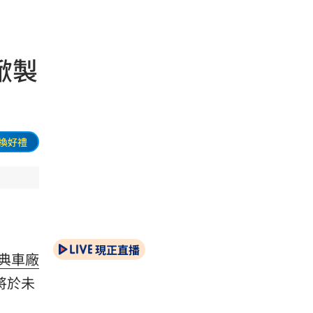
掀製
換好禮
現正直播
典車廠
將於未