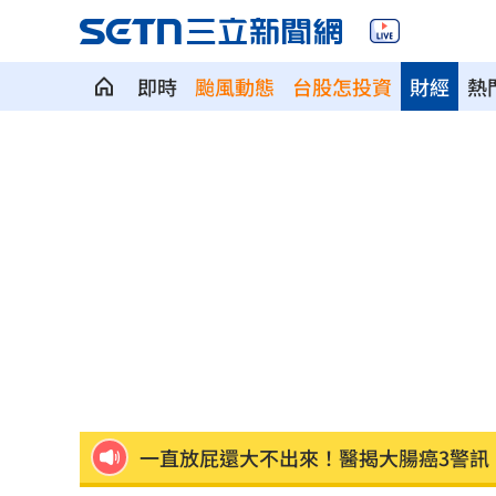
即時
颱風動態
台股怎投資
財經
熱
颱風假宣布了 明「新竹縣8校」停課不停
太陽下抽菸突倒地！醫：猝死風險高3倍
Apink降臨高雄 她新歌曝光：唱不好別
下週鬼門開12禁忌風水 家中2物易招好
吃剉冰拉到脫水洗腎 醫揭1類人4大危
一直放屁還大不出來！醫揭大腸癌3警訊