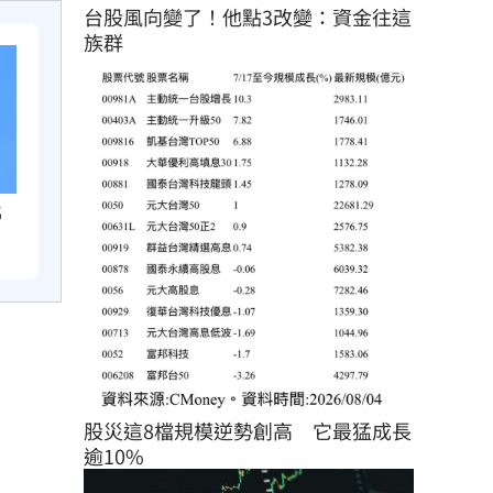
台股風向變了！他點3改變：資金往這
族群
5
股災這8檔規模逆勢創高　它最猛成長
逾10%