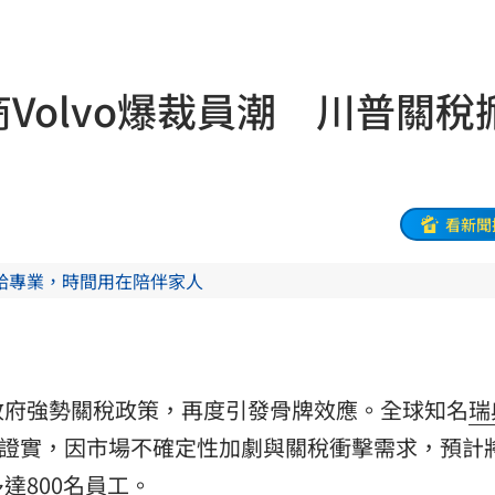
雙北
20:30
困境
20:20
商Volvo爆裁員潮 川普關稅
療
20:11
聲」
20:06
誰？
20:05
看新聞
贖金
20:02
給專業，時間用在陪伴家人
節
19:42
19:38
政府強勢關稅政策，再度引發骨牌效應。全球知名
瑞
連勝
19:32
p）週五證實，因市場不確定性加劇與關稅衝擊需求，預計
便啦
19:32
達800名員工。