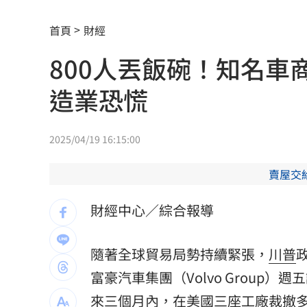
攪局父親節！中颱白海豚挾狂風暴雨炸
首頁
財經
泰國少年槍案 揭家庭、校園槍枝管理
800人丟飯碗！知名車
獨／早療課彈7歲童額頭 家長控不當治
造業恐慌
AKIRA開唱藏彩蛋！兒子首度驚喜獻「
台灣囡仔來了 馬蒔權開唱嗨喊：我是
2025/04/19 16:15:00
驚傳駭客猛攻華爾街 多家受害者已吐
賣屋交
公推孫散步遭撞亡 女慟:沒有爸爸的父親
財經中心／綜合報導
台南大貨車、自小客事故 1名駕駛死亡
隨著全球貿易局勢持續緊張，
川普
兄弟打線突破後勁 黃韋盛3打點率隊2
富豪汽車
集團（Volvo Grou
崔立于高雄開唱 台下讓他氣噗噗：隨
來三個月內，在美國三座工廠裁撤多