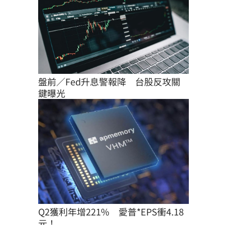
盤前／Fed升息警報降　台股反攻關
鍵曝光
Q2獲利年增221%　愛普*EPS衝4.18
元！