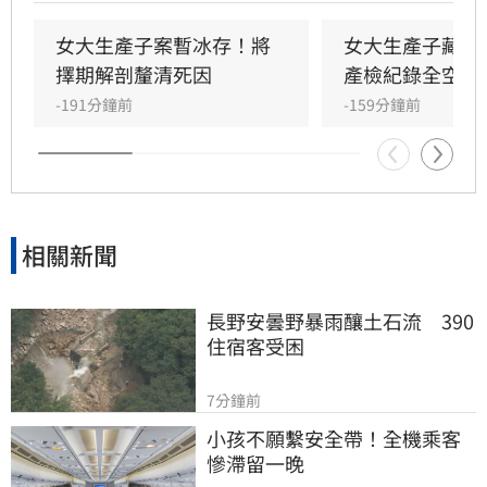
此曝光。檢方今（9日）會同法醫進行相驗，初
步尚無法確認男嬰死因，後續將擇期解剖釐清。
女大生產子案暫冰存！將
女大生產子藏屍
檢察官複訊後，認定鄒女涉犯殺人罪嫌重大，且
擇期解剖釐清死因
產檢紀錄全空白
有湮滅證據之虞，已向台北地方法院聲請羈押，
-191分鐘前
-159分鐘前
詳細案情仍待檢警進一步調查偵辦。
相關新聞
長野安曇野暴雨釀土石流　390
住宿客受困
7分鐘前
小孩不願繫安全帶！全機乘客
慘滯留一晚