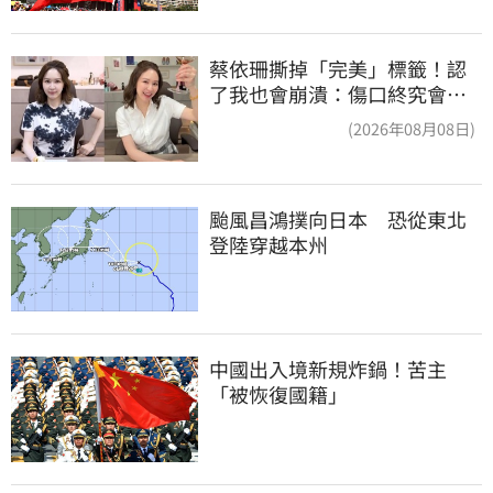
蔡依珊撕掉「完美」標籤！認
了我也會崩潰：傷口終究會癒
合
(2026年08月08日)
颱風昌鴻撲向日本　恐從東北
登陸穿越本州
中國出入境新規炸鍋！苦主
「被恢復國籍」