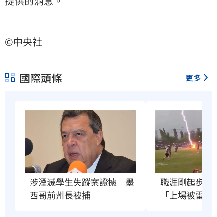
提供的消息。
©中央社
國際頭條
更多
職涯剛起步　2
涉湮滅學生失蹤案證據　墨
「上場被雷劈
西哥前州長被捕