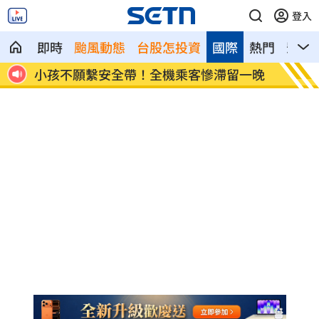
登入
即時
颱風動態
台股怎投資
國際
熱門
影音
網看
小孩不願繫安全帶！全機乘客慘滯留一晚
傳與女
了