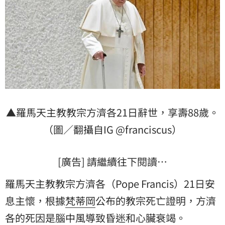
▲羅馬天主教教宗方濟各21日辭世，享壽88歲。
（圖／翻攝自IG @franciscus）
[廣告] 請繼續往下閱讀…
羅馬天主教教宗方濟各（Pope Francis）21日安
息主懷，根據
梵蒂岡
公布的教宗死亡證明，方濟
各的死因是腦中風導致昏迷和心臟衰竭。