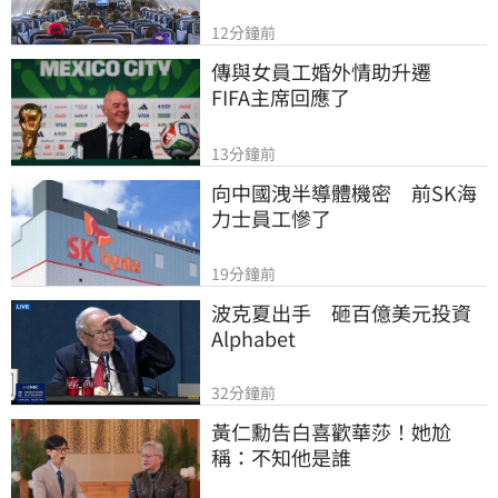
12分鐘前
傳與女員工婚外情助升遷　
FIFA主席回應了
13分鐘前
向中國洩半導體機密　前SK海
力士員工慘了
19分鐘前
波克夏出手　砸百億美元投資
Alphabet
32分鐘前
黃仁勳告白喜歡華莎！她尬
稱：不知他是誰