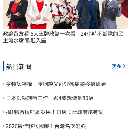
政論留友看 6大王牌政論一次看！24小時不斷電的民
主流水席 歡迎入座
熱門新聞
更多
亨特認特權 哽咽談父拜登癌症轉移到骨頭
日本銀髮族瘋工作 逾4成想做到80歲
捐1物救援熊本災民！日網：比政府還有愛
2026最佳移居國曝！台灣名次好強