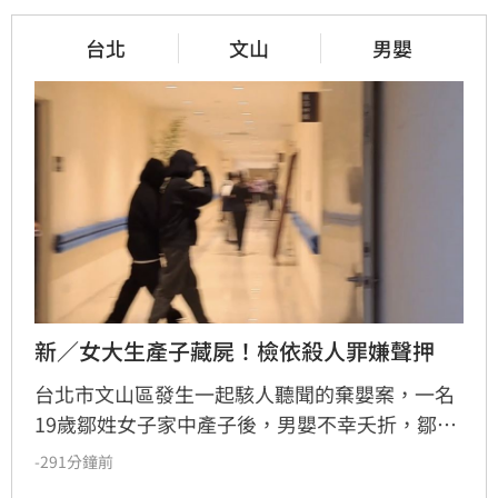
台北
文山
男嬰
新／女大生產子藏屍！檢依殺人罪嫌聲押
台北市文山區發生一起駭人聽聞的棄嬰案，一名
19歲鄒姓女子家中產子後，男嬰不幸夭折，鄒女
竟未報案，反而將屍體包裹藏匿於房內。直至數
-291分鐘前
日後，家屬因聞到屋內傳出異味，整起案件才因