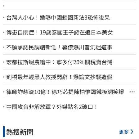
台灣人小心！她曝中國鎖國新法3恐怖後果
傳患自閉症！19歲泰國王子認在追日本美女
不願承認民調創新低！幕僚爆川普沉迷這事
宏都拉斯蝦農嗆中：寧多付20%關稅賣台灣
劍橋最年輕黑人教授閃辭！爆論文抄襲造假
律師詐慈濟10億！徐巧芯提陳柏惟踢鐵板網笑爆 律
師再曬1照補刀
中國攻台非解放軍？外媒點名2破口！
熱搜新聞
更多