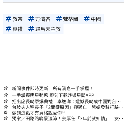
教宗
方濟各
梵蒂岡
中國
喪禮
羅馬天主教
新聞事件即時更新 所有消息一手掌握！
一手掌握明星動態 即刻下載娛樂星聞APP
拒出席長崎原爆典禮！李逸洋：遺憾長崎成中國對台實
施法律戰的執行工具
台玻夫人稱長子「2關鍵原因」抑鬱亡 兒媳發聲打臉：
我從來不信⋯
做到這點才有資格說愛你
PR
獨家／田路路晚景淒涼！姜厚任「3年前就知情」 友人
私下援助內幕曝光