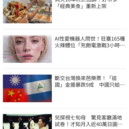
「經典美食」重新上架
AI性愛機器人問世！狂塞165種
火辣體位「充飽電激戰3小時」
售價曝
斷交台灣換來芭樂票！「這
國」金援暴跌9成 中國只給26
萬
兒探視七旬母 驚見客廳滿地
試卷！才知月入近40萬日圓