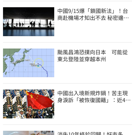
中國9/15爆「鎖國新法」！台
商赴機場才知出不去 秘密邊控
合法化
颱風昌鴻恐撲向日本 可能從
東北登陸並穿越本州
中國出入境新規炸鍋！苦主現
身淚訴「被恢復國籍」：近4億
資產權停擺
消失10年終於回歸！好市多