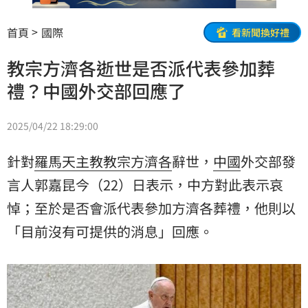
首頁
國際
看新聞換好禮
教宗方濟各逝世是否派代表參加葬
禮？中國外交部回應了
2025/04/22 18:29:00
針對
羅馬天主教
教宗
方濟各
辭世，
中國
外交部發
言人郭嘉昆今（22）日表示，中方對此表示哀
悼；至於是否會派代表參加方濟各葬禮，他則以
「目前沒有可提供的消息」回應。