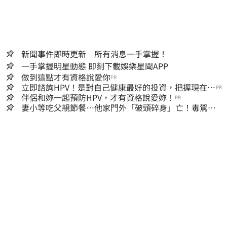
新聞事件即時更新 所有消息一手掌握！
一手掌握明星動態 即刻下載娛樂星聞APP
做到這點才有資格說愛你
PR
立即諮詢HPV！是對自己健康最好的投資，把握現在不
PR
嫌晚！
伴侶和妳一起預防HPV，才有資格說愛妳！
PR
妻小等吃父親節餐⋯他家門外「破頭碎身」亡！毒駕男
一路向南撞死人收押