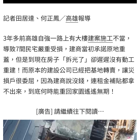
記者田居達、何正鳳／
高雄
報導
3年多前高雄自強一路上有大樓
建案
施工
不當，
導致7間民宅嚴重受損，建商當初承諾原地重
蓋，但是到現在房子「拆光了」卻遲遲沒有動工
重建！而原本的建設公司已經把基地轉賣，讓災
損戶很委屈，因為建商說沒錢，連租金補貼都拿
不出來，到底何時能重回家園遙遙無期！
[廣告] 請繼續往下閱讀…