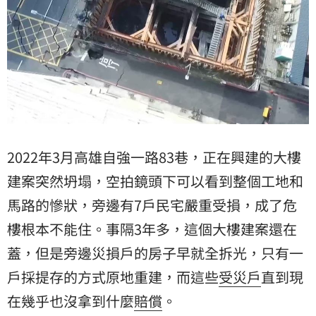
2022年3月高雄自強一路83巷，正在興建的大樓
建案突然坍塌，空拍鏡頭下可以看到整個工地和
馬路的慘狀，旁邊有7戶民宅嚴重受損，成了
危
樓
根本不能住。事隔3年多，這個大樓建案還在
蓋，但是旁邊災損戶的房子早就全拆光，只有一
戶採提存的方式原地重建，而這些
受災戶
直到現
在幾乎也沒拿到什麼
賠償
。