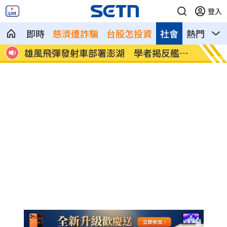
登入
即時
慈濟遭詐騙
台股怎投資
社會
熱門
影
艦作
研究：辛奇風靡全球 韓國人食用量卻大
拿坡里
減
手