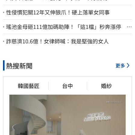
性侵慣犯關12年又伸狼爪！硬上落單女同事
瑤池金母砸111億加碼助陣！「這1檔」秒奔漲停 帶
領散熱雙雄點火
詐慈濟10.6億！女律師喊：我是堅強的女人
熱搜新聞
更多
韓國藝匠
台中
婚紗