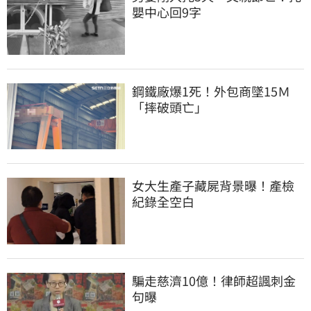
嬰中心回9字
鋼鐵廠爆1死！外包商墜15Ｍ
「摔破頭亡」
女大生產子藏屍背景曝！產檢
紀錄全空白
騙走慈濟10億！律師超諷刺金
句曝