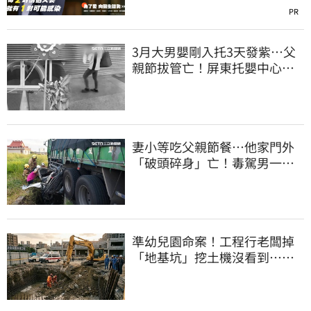
PR
3月大男嬰剛入托3天發紫…父
親節拔管亡！屏東托嬰中心回9
字
妻小等吃父親節餐⋯他家門外
「破頭碎身」亡！毒駕男一路
向南撞死人收押
準幼兒園命案！工程行老闆掉
「地基坑」挖土機沒看到…下
土石活埋他