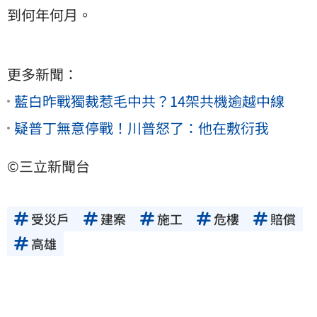
到何年何月。
更多新聞：
藍白昨戰獨裁惹毛中共？14架共機逾越中線
疑普丁無意停戰！川普怒了：他在敷衍我
©三立新聞台
受災戶
建案
施工
危樓
賠償
高雄