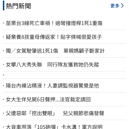
熱門新聞
更多
苗栗台3線死亡車禍！過彎撞燈桿1死1重傷
疑棄養8孩童母傳返家！貼字條喊很愛孩子
獨／女駕駛肇逃1死1傷 單親媽顧子斷家計
女攀八大秀失聯 同行隊友獲救她仍失蹤
陽台內褲沾精液！人妻調監視器驚覺是他
女大生伴兒屍6日聲押...法官裁定請回
父遭惡鄰「挖出雙眼」 兒父親節悲痛發聲
大貨車甩落「105砲彈」卡水溝！軍方說明