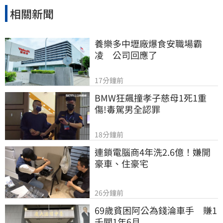
相關新聞
養樂多中壢廠爆食安職場霸
凌　公司回應了
17分鐘前
BMW狂飆撞孝子慈母1死1重
傷!毒駕男全認罪
18分鐘前
連鎖電腦商4年洗2.6億！嫌開
豪車、住豪宅
26分鐘前
69歲貧困阿公為錢淪車手　賺1
千關1年6月