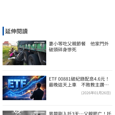
延伸閱讀
妻小等吃父親節餐　他家門外
破頭碎身慘死
ETF 00881破紀錄配息4.6元！
最晚這天上車 不敗教主讚：
表現超越0050
(2026年01月26日)
男嬰剛入托3天…父親節亡！托