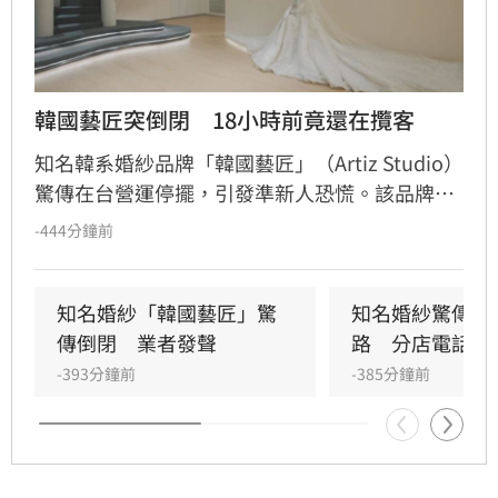
韓國藝匠突倒閉　18小時前竟還在攬客
知名韓系婚紗品牌「韓國藝匠」（Artiz Studio）
驚傳在台營運停擺，引發準新人恐慌。該品牌曾
因明星同款禮服打響名氣，近期卻接連傳出客服
-444分鐘前
失聯、台中店電話成空號，甚至有新人收到營運
停止通知。詭異的是，品牌官方Instagram在事
發前18小時仍積極宣傳，與現況形成強烈反差。
知名婚紗「韓國藝匠」驚
知名婚紗驚傳負
業者稍早證實已無法繼續營業，目前正整理客戶
傳倒閉　業者發聲
路　分店電話打
合約與付款紀錄。由於該品牌中國據點去年曾爆
-393分鐘前
-385分鐘前
發破產爭議，台灣新人們憂心已付出的款項及婚
紗照恐將血本無歸，後續處理方式仍待品牌負責
人進一步說明。