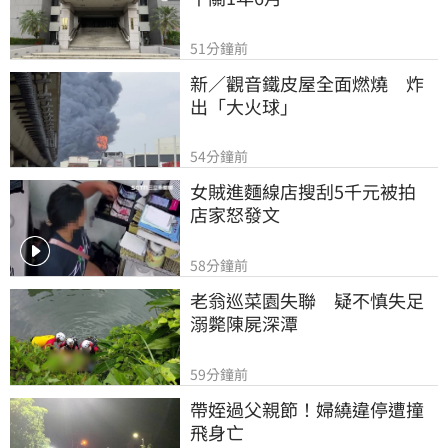
51分鐘前
新／觀音鐵皮屋全面燃燒　炸
出「大火球」
54分鐘前
女賊進麵線店搜刮5千元被拍　
店家怒發文
58分鐘前
老翁巡菜園失聯　疑不慎失足
溺斃陳屍深潭
59分鐘前
帶姪過父親節！婦繞違停遭撞
飛身亡