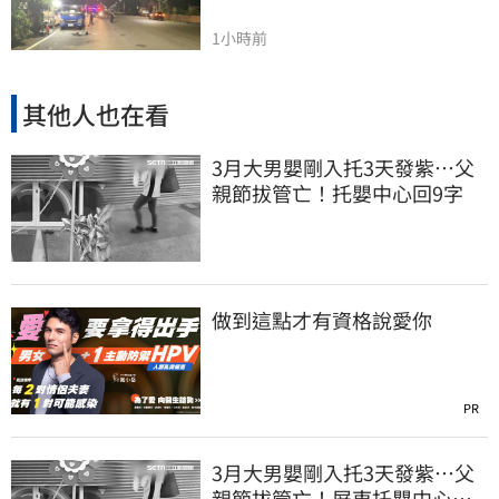
1小時前
其他人也在看
3月大男嬰剛入托3天發紫…父
親節拔管亡！托嬰中心回9字
做到這點才有資格說愛你
PR
3月大男嬰剛入托3天發紫…父
親節拔管亡！屏東托嬰中心回9