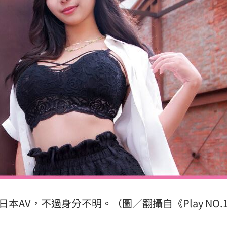
上路
12:16
曝
12:13
亡
12:11
12:10
成形
12:00
場！
10:30
日本
AV
，不過身分不明。（圖／翻攝自《Play NO.
熱潮
10:00