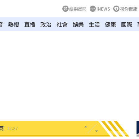
娛樂星聞
iNEWS
祝你健康
音
熱搜
直播
政治
社會
娛樂
生活
健康
國際
舊
12:39
場
12:37
12:29
曝光
12:28
開運
12:28
雨
12:27