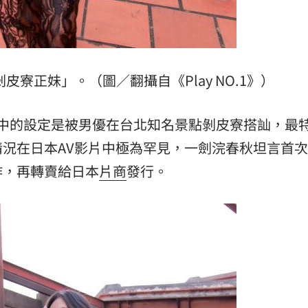
寮正妹」。（圖／翻攝自《Play NO.1》）
於作品中的設定是被男優在台北知名景點剝皮寮搭訕，最
況在日本AV影片中極為罕見，一劍浣春秋坦言首
作，再轉賣給日本
片商
發行。