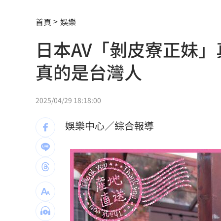
肥大叔猝逝曾自嘲更生人！創年收破億
首頁
娛樂
徐莉玲槓王菲案外案 5566小刀驚爆離
日本AV「剝皮寮正妹
通緝犯拒檢狂飆街頭！撞斷平交道柵欄
真的是台灣人
誰在回覆「幹嘛」？故宮南院小編身分
中國攻台非解放軍？外媒點名2破口！
12
2025/04/29 18:18:00
昔遭抹黑謀財害命終平反 陳時中感性
娛樂中心／綜合報導
姜厚任女友自曝3碩1博 網搜本名查無
新／威加重罰300萬！問題苦茶油流向3
毒油案延燒政院點名中市府 蔣萬安竟
肥大叔46歲驟逝！2年前曾逃過車禍死劫