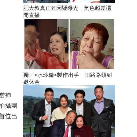
肥大叔真正死因疑曝光！氣色超差還
開直播
獨／<水玲瓏>製作出手　田路路領到
退休金
當神
拍攝團
首位出