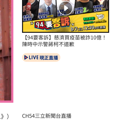
【94要客訴】慈濟買疫苗被詐10億！
陳時中示警蔣柯不道歉
現正直播
CH54三立新聞台直播
1》）