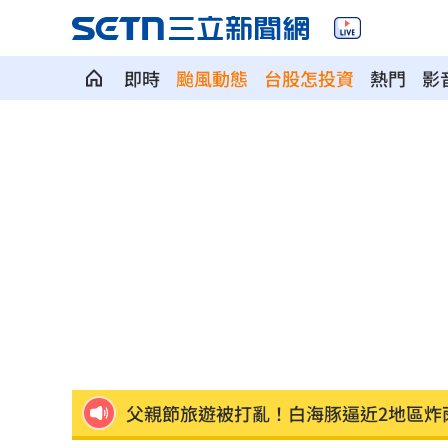
即時
颱風動態
台股怎投資
熱門
影
院區驚傳無預警停電 行政院：設備老
吃桌飛紐約助新人辦婚宴 浩子逼哭全
漢光42／淡水河道部署3道致命防禦阻絕
高希均教授90歲逝！「白吃午餐」秘密
今立秋「6生肖」恐衰爆！專家曝6招大
父親節旅遊被打亂！白海豚逼近2地區炸