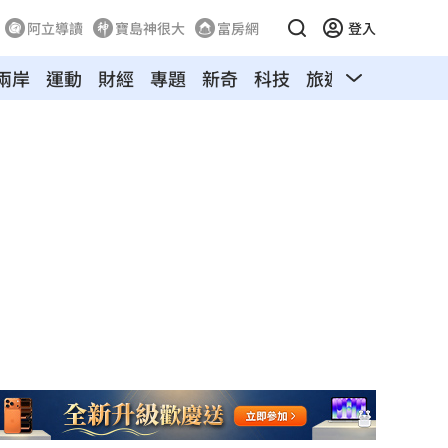
阿立導讀
寶島神很大
富房網
登入
兩岸
運動
財經
專題
新奇
科技
旅遊
汽車
寵物