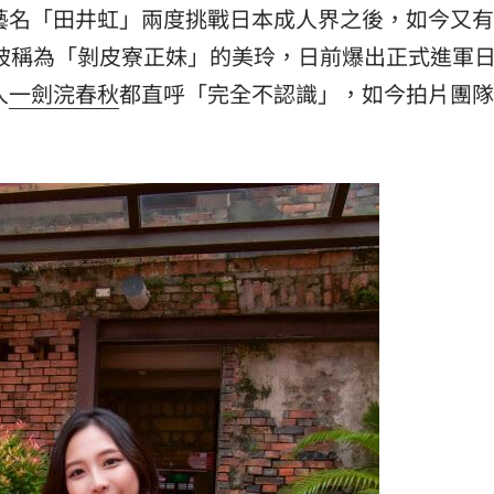
藝名「田井虹」兩度挑戰日本成人界之後，如今又有
15
、被稱為「剝皮寮正妹」的美玲，日前爆出正式進軍
人
一劍浣春秋
都直呼「完全不認識」，如今拍片團隊