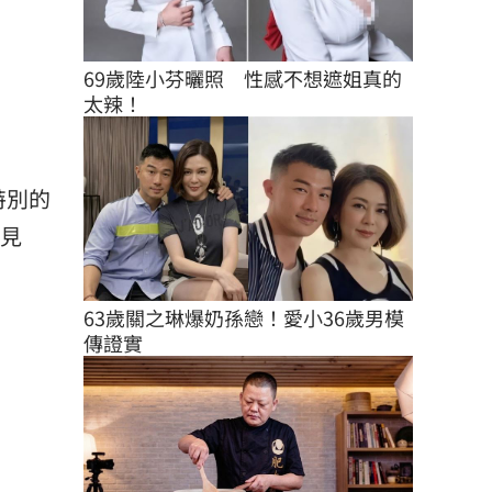
69歲陸小芬曬照　性感不想遮姐真的
太辣！
特別的
次見
63歲關之琳爆奶孫戀！愛小36歲男模
傳證實