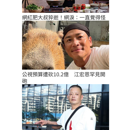
網紅肥大叔猝逝！網淚：一直覺得怪
公視預算遭砍10.2億　江宏恩罕見開
砲