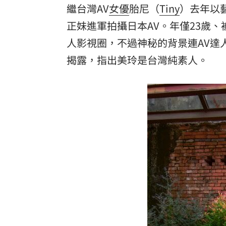
繼台灣AV
女優
胎尼（
Tiny
）去年以
理想混蛋號召粉絲跨海追星吃美食！
18:
正妹進軍拍攝日本AV。年僅23歲
人影視圈，不過神秘的背景連AV達
揭露，指出美玲是台灣純素人。