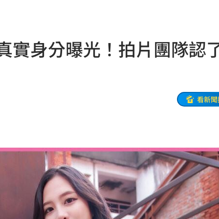
品牌
12:26
婚
12:25
」真實身分曝光！拍片團隊認
逃亡
12:24
曝光
12:23
:23
看新聞
發聲
12:20
此人
12:19
縣市
12:18
反問
12:17
12:16