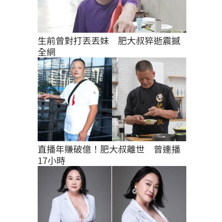
生前曾對打丟丟妹　肥大叔猝逝震撼
全網
直播年賺破億！肥大叔離世　曾連播
17小時