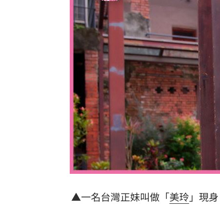
酒測爆表！職軍「接近死亡狀態」照開
職場爸爸「5.5年沒加薪」！父親節調查
泰校園爆槍擊！釀2死20傷 學生槍手身
蘋果砍價失敗！長鑫存儲靠2底氣拒降價
台灣彩券開獎直播中
20:31
LIVE三立+24小時直播
15:27
三立iNEWS新聞台線上直播
18:00
商場戰國來臨 台中「頂奢大道」逐漸
「拍片人的多重宇宙」職涯論壇9/12登
▲一名台灣正妹叫做「
美玲
」現身
8國球員齊聚高雄 Formosa 7s掀足球