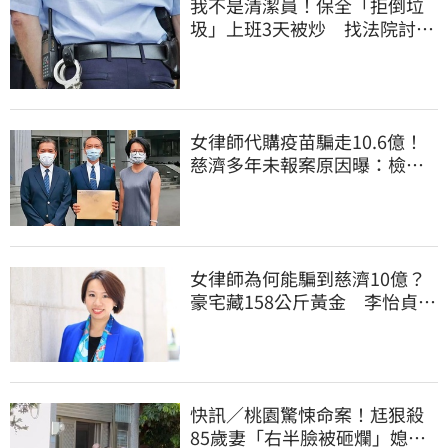
我不是清潔員！保全「拒倒垃
圾」上班3天被炒 找法院討公
道結果出爐
女律師代購疫苗騙走10.6億！
慈濟多年未報案原因曝：檢警
上門才知被騙
女律師為何能騙到慈濟10億？
豪宅藏158公斤黃金 李怡貞驚
曝背後身分
快訊／桃園驚悚命案！尪狠殺
85歲妻「右半臉被砸爛」媳報