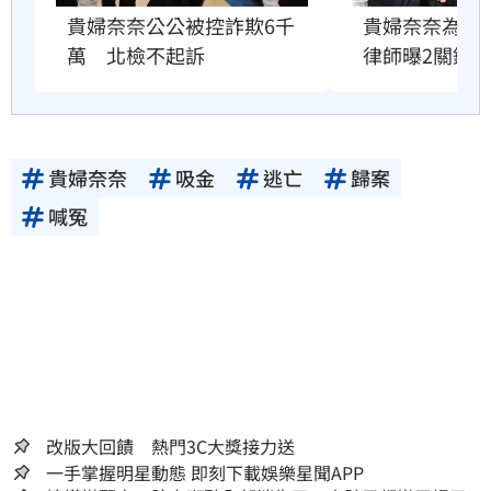
貴婦奈奈公公被控詐欺6千
貴婦奈奈為何能
萬　北檢不起訴
律師曝2關鍵
貴婦奈奈
吸金
逃亡
歸案
喊冤
改版大回饋 熱門3C大獎接力送
一手掌握明星動態 即刻下載娛樂星聞APP