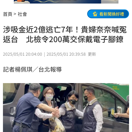
首頁
社會
看新聞換好禮
涉吸金近2億逃亡7年！貴婦奈奈喊冤
返台 北檢令200萬交保戴電子腳鐐
2025/05/01 20:04:00
2025/05/01 20:39:58
更新
記者楊佩琪／台北報導