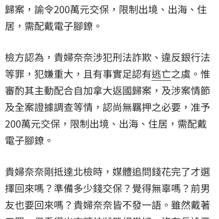
歸案，諭令200萬元交保，限制出境、出海、住
居，需配戴電子腳鐐。
檢方認為，貴婦奈奈涉犯刑法詐欺、違反銀行法
等罪，犯嫌重大，且有事實足認有
逃亡
之虞。惟
審酌其主動配合自加拿大返國歸案，及涉案情節
及全案證據調查等情，認尚無羈押之必要，准予
200萬元交保，限制出境、出海、住居，需配戴
電子腳鐐。
貴婦奈奈剛抵達北檢時，媒體追問錢花完了才選
擇回來嗎？準備多少錢交保？覺得無辜嗎？前男
友也要回來嗎？貴婦奈奈皆不發一語。雖然戴著