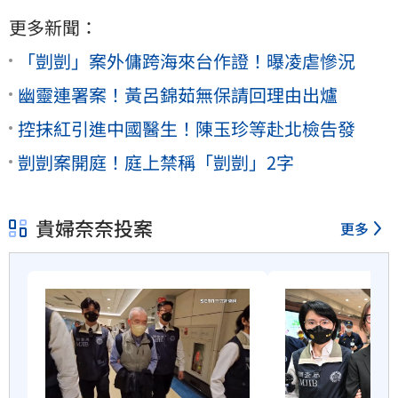
更多新聞：
「剴剴」案外傭跨海來台作證！曝凌虐慘況
幽靈連署案！黃呂錦茹無保請回理由出爐
控抹紅引進中國醫生！陳玉珍等赴北檢告發
剴剴案開庭！庭上禁稱「剴剴」2字
貴婦奈奈投案
更多