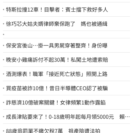
特斯拉撞12車！目擊者：賓士擋下救好多人
徐巧芯大姑夫婿律師棄保跑了 媽也被通緝
保安宮後山…掛一具男屍穿著整齊！身份曝
晚安小雞痛訴付不起30萬！私闖土地遭索賠
酒測爆表！職軍「接近死亡狀態」照開上路
買疫苗被詐10億！昔日半導體CEO認了被騙
詐慈濟10億破案關鍵！女律頻繁1動作露餡
成長津貼要來了！0-18歲明年起每月領5000元 賴清
德：此時不生更待何時
88歲翁罰單不繳欠稅7萬 祖產險遭法拍