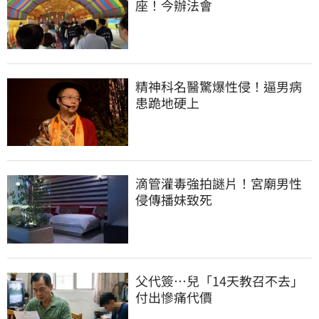
座！今辦法會
精神科名醫驚爆性侵！逼男病
患跪地硬上
滴管灌毒強拍謎片！宮廟男性
侵傳播妹致死
父代簽…兒「14天教召不去」
付出慘痛代價