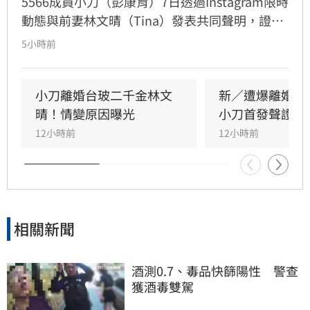
5566成員小刀（彭康育）7日透過Instagram限時
動態與前妻林文晴（Tina）發表共同聲明，證實
兩人已結束14年婚姻。聲明中表示，兩人其實已
5小時前
分開一段時間，但至今仍是「充滿愛的一家
人」，彼此給予最深的祝福與支持，未來也將共
同陪伴、守護一對子女成長，同時希望外界尊重
小刀離婚台玻二千金林文
新／遭爆離婚台
雙方決定，之後不再對離婚一事做任何回應。
晴！情變原因曝光
小刀首發聲證實
12小時前
12小時前
相關新聞
酒測0.7、毒品快篩陽性　警查
獲酒毒雙駕