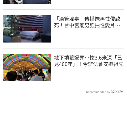
「滴管灌毒」傳播妹再性侵致
死！台中宮廟男強拍性愛片
惡行曝光
地下墳墓遷葬…挖3.6米深「已
見400座」！今辦法會安撫祖先
Recommended by