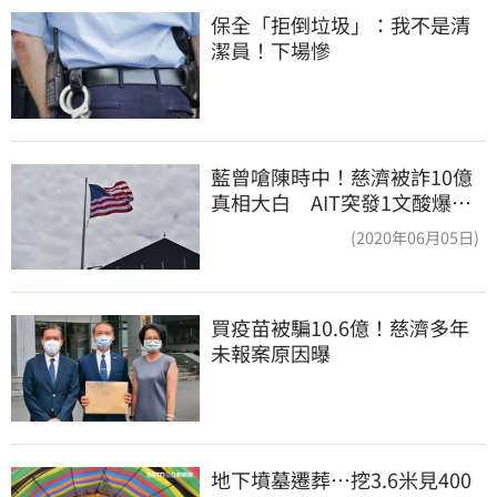
保全「拒倒垃圾」：我不是清
潔員！下場慘
藍曾嗆陳時中！慈濟被詐10億
真相大白 AIT突發1文酸爆…
他笑：真的很會
(2020年06月05日)
買疫苗被騙10.6億！慈濟多年
未報案原因曝
地下墳墓遷葬…挖3.6米見400