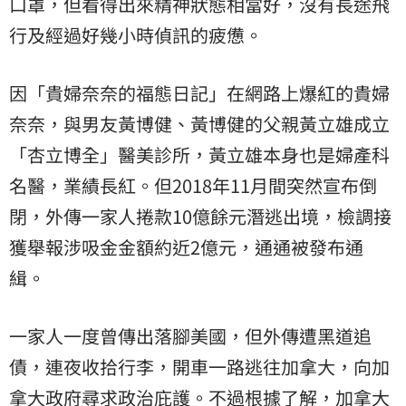
口罩，但看得出來精神狀態相當好，沒有長途飛
行及經過好幾小時偵訊的疲憊。
因「貴婦奈奈的福態日記」在網路上爆紅的貴婦
奈奈，與男友黃博健、黃博健的父親黃立雄成立
「杏立博全」醫美診所，黃立雄本身也是婦產科
名醫，業績長紅。但2018年11月間突然宣布倒
閉，外傳一家人捲款10億餘元潛逃出境，檢調接
獲舉報涉吸金金額約近2億元，通通被發布通
緝。
一家人一度曾傳出落腳美國，但外傳遭黑道追
債，連夜收拾行李，開車一路逃往加拿大，向加
拿大政府尋求政治庇護。不過根據了解，加拿大