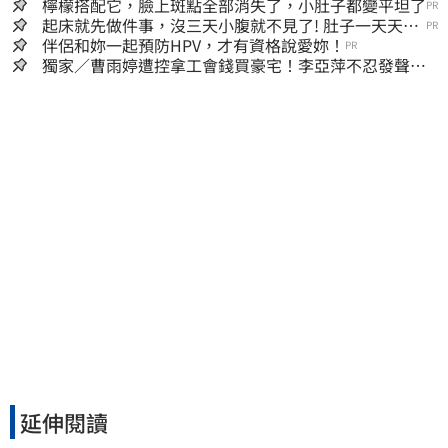
檸檬搭配它，臉上斑點全部消失了，小肚子都變平坦了
PR
起床就先做件事，沒三天小腹就不見了! 肚子一天天變
PR
小！
伴侶和妳一起預防HPV，才有資格說愛妳！
PR
獨家／曹雨婷遭控拿工會錢買豪宅！李亞萍不忍發聲：
余天管工會都貼錢
延伸閱讀