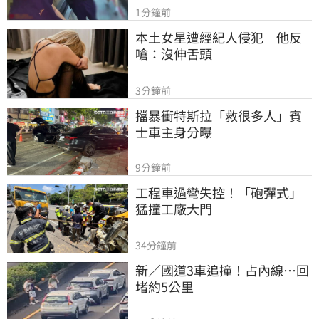
1分鐘前
本土女星遭經紀人侵犯　他反
嗆：沒伸舌頭
3分鐘前
擋暴衝特斯拉「救很多人」賓
士車主身分曝
9分鐘前
工程車過彎失控！「砲彈式」
猛撞工廠大門
34分鐘前
新／國道3車追撞！占內線…回
堵約5公里