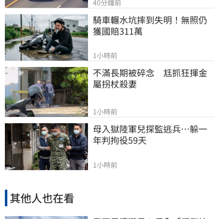
40分鐘前
騎車輾水坑摔到失明！無照仍
獲國賠311萬
1小時前
不滿長期被碎念　尪抓狂揮金
屬拐杖殺妻
1小時前
母入獄陸軍兒探監逃兵…躲一
年判拘役59天
1小時前
其他人也在看