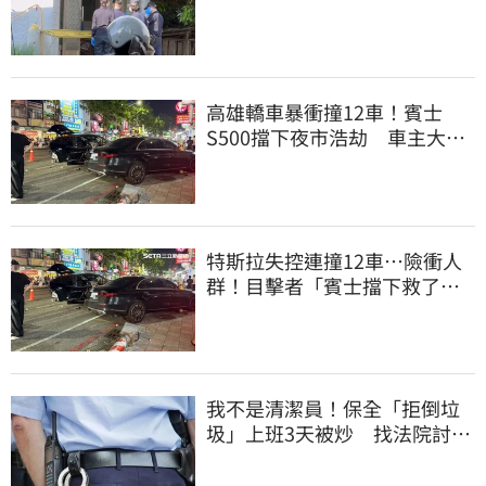
案：公公殺婆婆
高雄轎車暴衝撞12車！賓士
S500擋下夜市浩劫 車主大
度：車再買就有
特斯拉失控連撞12車…險衝人
群！目擊者「賓士擋下救了好
多人」車主發聲
我不是清潔員！保全「拒倒垃
圾」上班3天被炒 找法院討公
道結果出爐