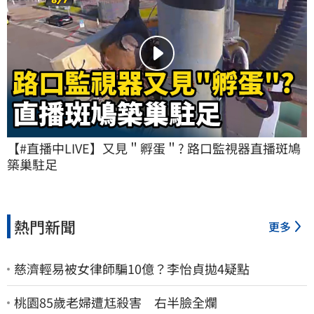
【#直播中LIVE】又見＂孵蛋＂? 路口監視器直播斑鳩
築巢駐足
熱門新聞
更多
慈濟輕易被女律師騙10億？李怡貞拋4疑點
桃園85歲老婦遭尪殺害 右半臉全爛