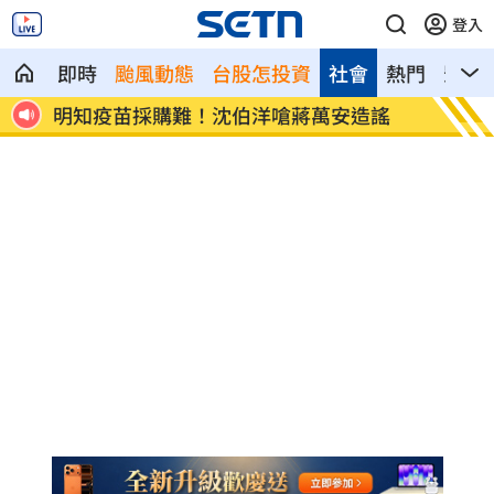
登入
即時
颱風動態
台股怎投資
社會
熱門
影音
明知疫苗採購難！沈伯洋嗆蔣萬安造謠
全國首創「