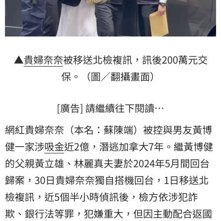
▲
貴婦奈奈
被移送北檢複訊，訊後200萬元交
保。（圖／翻攝畫面）
[廣告] 請繼續往下閱讀…
網紅貴婦奈奈（本名：蘇陳端）被控與男友黃博
健一家涉
吸金
近2億，潛逃加拿大7年。繼黃博健
的父親黃立雄、林麗真夫妻於2024年5月間回台
歸案
，30日貴婦奈奈獨自搭機回台，1日移送北
檢複訊，近5個半小時偵訊後，檢方依涉犯詐
欺、銀行法等罪，犯嫌重大，但因主動配合返國