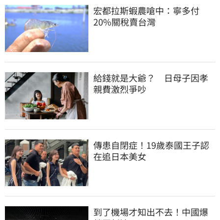
宏都拉斯蝦農嗆中：寧多付
20%關稅賣台灣
給錢就是大爺？　日母子因孝
親費激烈爭吵
傳患自閉症！19歲泰國王子認
在追日本美女
到了機場才知出不去！中國爆