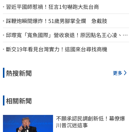
習近平國師惹禍！狂言1句嚇跑大批台商
踩鞭炮瞬間爆炸！51歲男腳掌全爛 急截肢
邱瓈寬「寬魚國際」營收衰退！原因點名王心凌、楊
丞琳網笑翻：太誠實
斷交19年看見台灣實力！這國來台尋找商機
熱搜新聞
更多
相關新聞
不願承認民調創新低！幕僚爆
川普沉迷這事