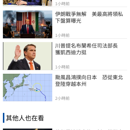
1小時前
伊朗戰爭無解　美最高將領私
下盤算曝光
1小時前
川普提名布蘭希任司法部長　
獲凱西迪力挺
1小時前
颱風昌鴻撲向日本　恐從東北
登陸穿越本州
2小時前
其他人也在看