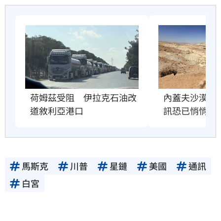
荷姆茲受阻　伊拉克石油改
內蓋夫沙漠奇
道敘利亞港口
訊恐已悄悄逼
馬斯克
川普
星鏈
美國
通訊
白宮