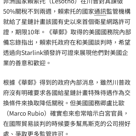
非洲國家賴索托（Lesotho）在川普對其課徵
50%關稅不到兩週，賴索托的國家
通訊
監管機構
就給了星鏈計畫該國有史以來首個衛星網路許可
證，期限10年。《華郵》取得的美國國務院內部
備忘錄指出，賴索托政府在和美國談判時，希望
透過向Starlink頒發許可證來展現他們對美國企
業的善意和歡迎。
根據《華郵》得到的政府內部消息，雖然川普政
府沒有明確要求各國給星鏈計畫特殊待遇作為交
換條件來換取降低關稅。但美國國務卿盧比歐
（Marco Rubio）確實愈來愈常暗示白宮官員，
在國際貿易談判的時候要多幫馬斯克的公司撈好
處、爭取更多監管許可。