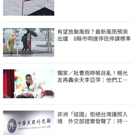
他笑：真的很會
有望放颱風假？最新風雨預測
出爐 8縣市明達停班停課標準
獨家／批曹雨婷帳目亂！楊光
友再轟余天李亞萍：他們工會
跟演藝圈沒關
非洲「這國」拒絕台灣護照入
境 外交部證實發聲了：持續
交涉聯繫