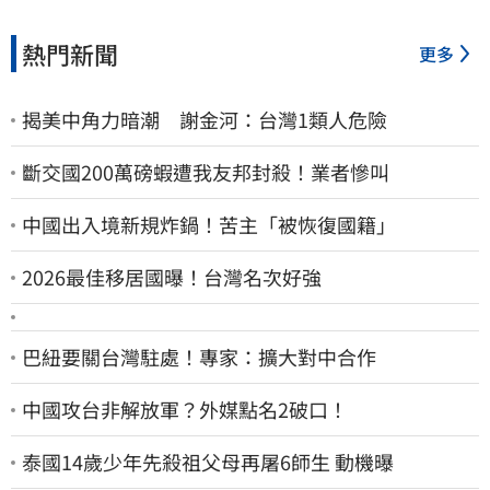
熱門新聞
更多
揭美中角力暗潮 謝金河：台灣1類人危險
斷交國200萬磅蝦遭我友邦封殺！業者慘叫
中國出入境新規炸鍋！苦主「被恢復國籍」
2026最佳移居國曝！台灣名次好強
巴紐要關台灣駐處！專家：擴大對中合作
中國攻台非解放軍？外媒點名2破口！
泰國14歲少年先殺祖父母再屠6師生 動機曝