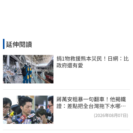
延伸閱讀
捐1物救援熊本災民！日網：比
政府還有愛
蔣萬安粗暴一句翻車！他揭鐵
證：差點把全台灣拖下水哪時
道歉
(2026年08月07日)