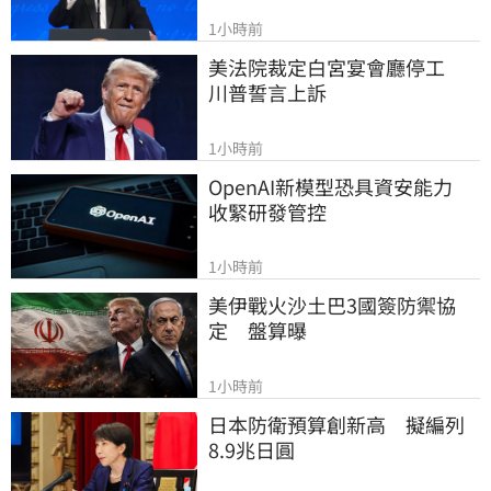
1小時前
美法院裁定白宮宴會廳停工　
川普誓言上訴
1小時前
OpenAI新模型恐具資安能力　
收緊研發管控
1小時前
美伊戰火沙土巴3國簽防禦協
定　盤算曝
1小時前
日本防衛預算創新高　擬編列
8.9兆日圓