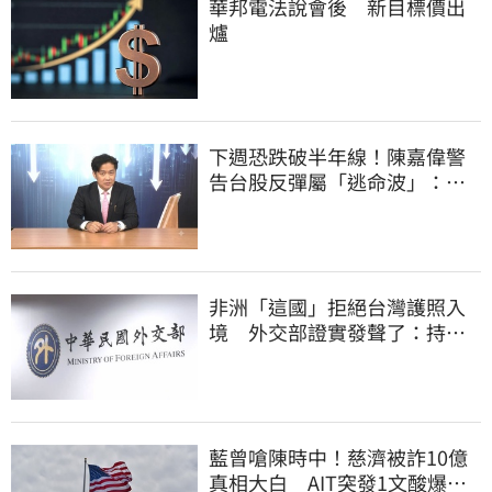
華邦電法說會後 新目標價出
爐
下週恐跌破半年線！陳嘉偉警
告台股反彈屬「逃命波」：空
頭大屠殺剛開始
非洲「這國」拒絕台灣護照入
境 外交部證實發聲了：持續
交涉聯繫
藍曾嗆陳時中！慈濟被詐10億
真相大白 AIT突發1文酸爆…