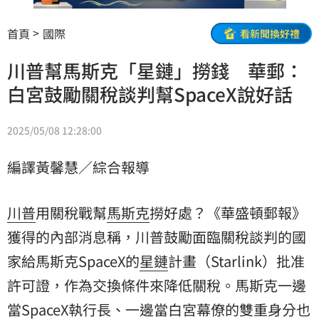
首頁
國際
看新聞換好禮
川普幫馬斯克「星鏈」撈錢 華郵：
白宮鼓勵關稅談判幫SpaceX說好話
2025/05/08 12:28:00
編譯黃馨慧／綜合報導
川普
用關稅戰幫
馬斯克
撈好處？《華盛頓郵報》
獲得的內部消息稱，川普鼓勵面臨關稅談判的國
家給馬斯克SpaceX的
星鏈
計畫（Starlink）批准
許可證，作為交換條件來降低關稅。馬斯克一邊
當SpaceX執行長、一邊當
白宮
幕僚的雙重身分也