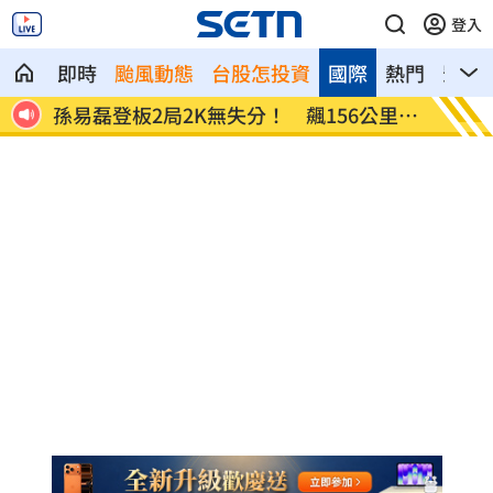
登入
即時
颱風動態
台股怎投資
國際
熱門
影音
單
孫易磊登板2局2K無失分！ 飆156公里火
直擊／
球
嗨翻