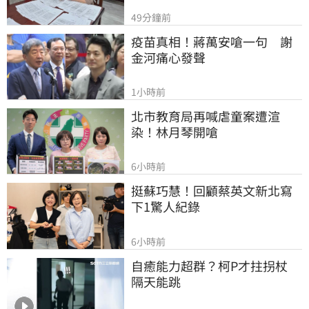
49分鐘前
疫苗真相！蔣萬安嗆一句　謝
金河痛心發聲
1小時前
北市教育局再喊虐童案遭渲
染！林月琴開嗆
6小時前
挺蘇巧慧！回顧蔡英文新北寫
下1驚人紀錄
6小時前
自癒能力超群？柯P才拄拐杖　
隔天能跳