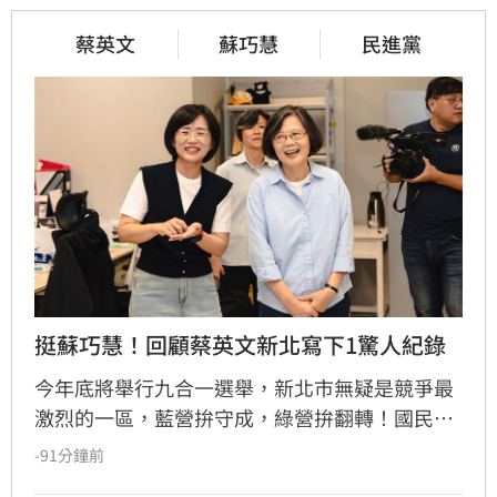
蔡英文
蘇巧慧
民進黨
挺蘇巧慧！回顧蔡英文新北寫下1驚人紀錄
今年底將舉行九合一選舉，新北市無疑是競爭最
激烈的一區，藍營拚守成，綠營拚翻轉！國民黨
參選人李四川與民進黨參選人蘇巧慧民調更是呈
-91分鐘前
現五五波。選戰陷入膠著之際，蘇巧慧今（7）