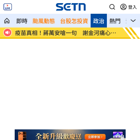
登入
即時
颱風動態
台股怎投資
政治
熱門
影音
忙一
疫苗真相！蔣萬安嗆一句 謝金河痛心發
股災這
聲
10%