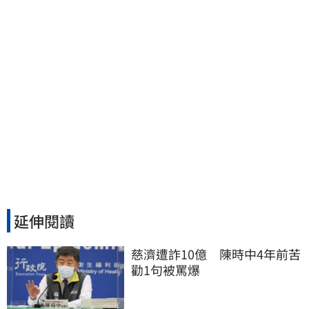
延伸閱讀
慈濟遭詐10億　陳時中4年前苦
勸1句被罵爆