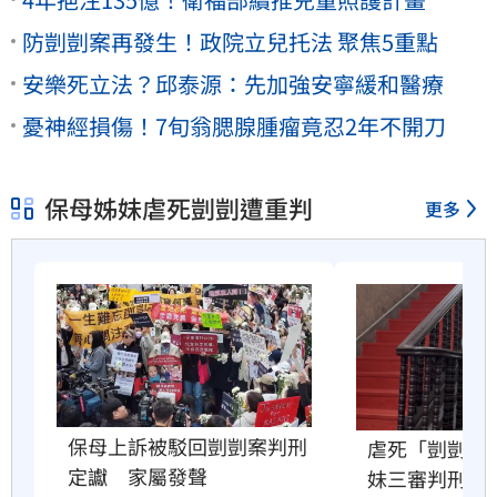
防剴剴案再發生！政院立兒托法 聚焦5重點
安樂死立法？邱泰源：先加強安寧緩和醫療
憂神經損傷！7旬翁腮腺腫瘤竟忍2年不開刀
保母姊妹虐死剴剴遭重判
更多
保母上訴被駁回剴剴案判刑
虐死「剴剴」
定讞　家屬發聲
妹三審判刑定