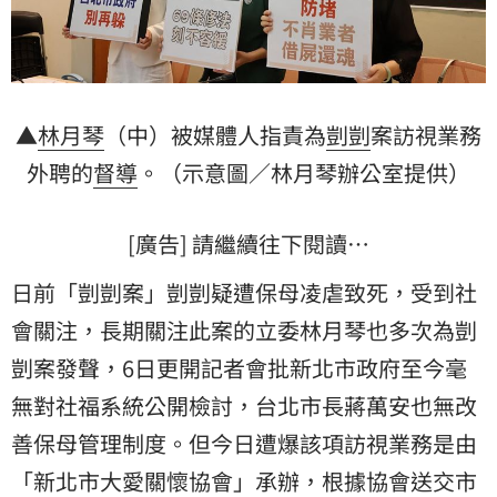
▲
林月琴
（中）被媒體人指責為
剴剴
案訪視業務
外聘的
督導
。（示意圖／林月琴辦公室提供）
[廣告] 請繼續往下閱讀…
日前「剴剴案」剴剴疑遭保母凌虐致死，受到社
會關注，長期關注此案的立委林月琴也多次為剴
剴案發聲，6日更開記者會批新北市政府至今毫
無對社福系統公開檢討，台北市長蔣萬安也無改
善保母管理制度。但今日遭爆該項訪視業務是由
「新北市大愛關懷協會」承辦，根據協會送交市