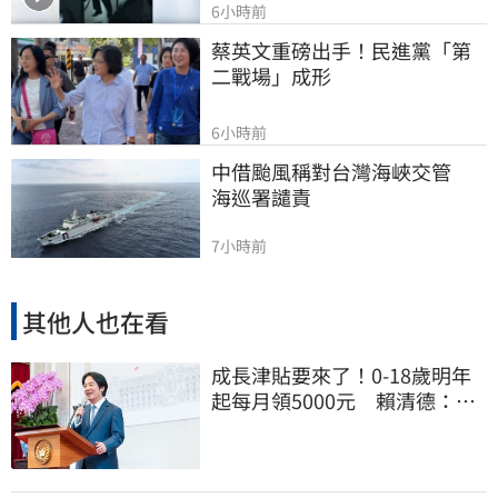
6小時前
蔡英文重磅出手！民進黨「第
二戰場」成形
6小時前
中借颱風稱對台灣海峽交管　
海巡署譴責
7小時前
其他人也在看
成長津貼要來了！0-18歲明年
起每月領5000元 賴清德：此
時不生更待何時