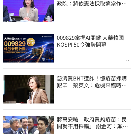
政院：將依憲法採取適當作
為 恪守憲政責任
009829掌握AI關鍵 大華韓國
KOSPI 50今強勢開募
PR
慈濟買BNT遭詐！憶疫苗採購
艱辛 蔡英文：危機來臨時務
必相信專業
蔣萬安嗆「政府買夠疫苗，民
間就不用採購」 謝金河：顛倒
黑白令人痛心