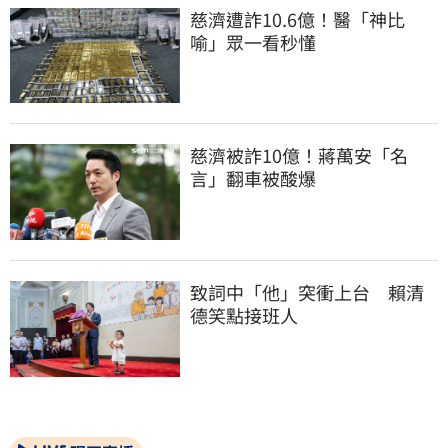
慈濟遭詐10.6億！醫「神比
喻」眾一看秒懂
慈濟被詐10億！蔣萬安「名
言」翻車被酸爆
致詞中「他」突衝上台　賴清
德笑點接班人