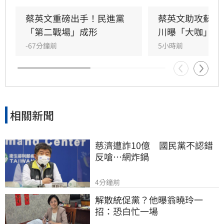
日證實，當初曾拜託前總統蔡英文擔任競選總部
主委時，蔡英文一口就答應。完成兩屆總統任期
蔡英文重磅出手！民進黨
蔡英文助攻蘇巧
的蔡英文，除了挾帶超高人氣之外，新北更是她
「第二戰場」成形
川曝「大咖」應
的「政壇起家厝」，三度在此橫掃百萬票，有望
-67分鐘前
5小時前
成為蘇巧慧的最強支援。
相關新聞
慈濟遭詐10億　國民黨不認錯
反嗆⋯網炸鍋
4分鐘前
解散統促黨？他曝翁曉玲一
招：恐白忙一場