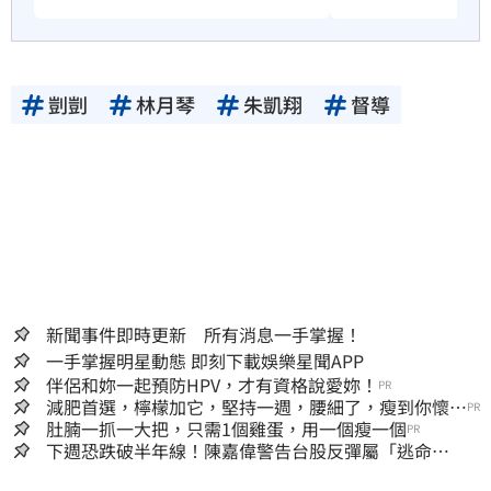
剴剴
林月琴
朱凱翔
督導
新聞事件即時更新 所有消息一手掌握！
一手掌握明星動態 即刻下載娛樂星聞APP
伴侶和妳一起預防HPV，才有資格說愛妳！
PR
減肥首選，檸檬加它，堅持一週，腰細了，瘦到你懷疑
PR
人生
肚腩一抓一大把，只需1個雞蛋，用一個瘦一個
PR
下週恐跌破半年線！陳嘉偉警告台股反彈屬「逃命
波」：空頭大屠殺剛開始