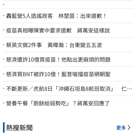
轟藍營5人造謠政客 林楚茵：出來道歉！
疫苗真相曝陳實中要求道歉 蔣萬安這樣說
蔡英文做2件事 黃暐瀚：台東變五五波
慈濟遭詐10億買疫苗！他點出更麻煩的問題
慈濟買BNT被詐10億！藍昔嗆擋疫苗網朝聖
不斷更新／虎航8日「沖繩石垣島8航班取消」 仁川
返台班機提前1天起飛
營養午餐「廚餘給弱勢吃」？蔣萬安回應了
熱搜新聞
更多