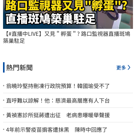
【#直播中LIVE】又見＂孵蛋＂? 路口監視器直播斑鳩
築巢駐足
熱門新聞
更多
翁曉玲堅持刪凍行政院預算！韓國瑜受不了
直呼難以諒解！他：慈濟最高層應有人下台
黃禎憲診所挺蔣遭出征 老病患曝暖舉聲援
4年前示警疫苗掮客遭抹黑 陳時中回應了