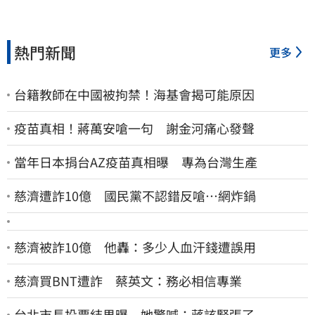
熱門新聞
更多
台籍教師在中國被拘禁！海基會揭可能原因
疫苗真相！蔣萬安嗆一句 謝金河痛心發聲
當年日本捐台AZ疫苗真相曝 專為台灣生產
慈濟遭詐10億 國民黨不認錯反嗆⋯網炸鍋
慈濟被詐10億 他轟：多少人血汗錢遭誤用
慈濟買BNT遭詐 蔡英文：務必相信專業
台北市長投票結果曝 她驚喊：蔣該緊張了