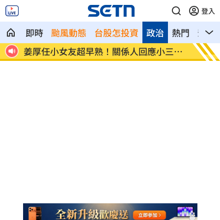
登入
即時
颱風動態
台股怎投資
政治
熱門
影音
溝通有
姜厚任小女友超早熟！關係人回應小三爭
獨／批
議
會