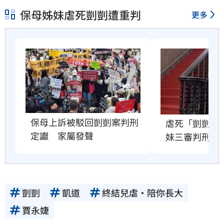
保母姊妹虐死剴剴遭重判
更多
保母上訴被駁回剴剴案判刑
虐死「剴剴」
定讞　家屬發聲
妹三審判刑定
剴剴
凱道
終結兒虐・陪你長大
賈永婕