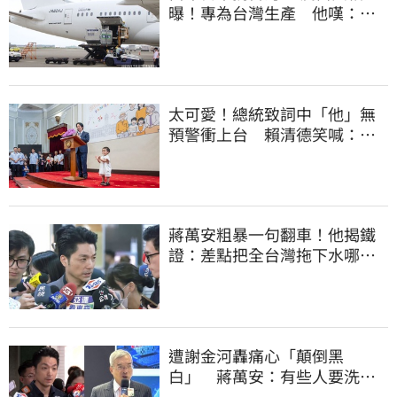
曝！專為台灣生產 他嘆：藍
白說是日本不要的
太可愛！總統致詞中「他」無
預警衝上台 賴清德笑喊：卸
任再交棒給你
蔣萬安粗暴一句翻車！他揭鐵
證：差點把全台灣拖下水哪時
道歉
遭謝金河轟痛心「顛倒黑
白」 蔣萬安：有些人要洗人
民記憶，但洗不掉的