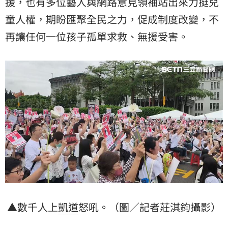
援，也有多位藝人與網路意見領袖站出來力挺兒
童人權，期盼匯聚全民之力，促成制度改變，不
再讓任何一位孩子孤單求救、無援受害。
▲數千人上
凱道
怒吼。（圖／記者莊淇鈞攝影）