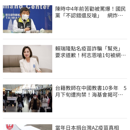
陳時中4年前苦勸被罵爆！國民
黨「不認錯還反嗆」 網炸
鍋：道歉很難？
賴瑞隆點名疫苗詐騙「幫兇」
要求道歉！柯志恩嗆1句被網罵
爆
台籍教師在中國教書10多年 5
月下旬遭拘禁！海基會揭可能
原因
當年日本捐台灣AZ疫苗真相