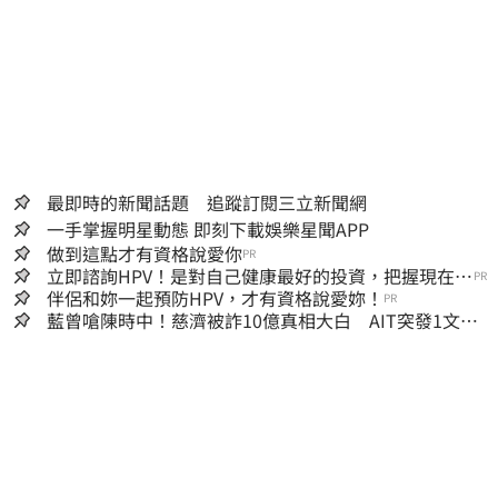
最即時的新聞話題 追蹤訂閱三立新聞網
一手掌握明星動態 即刻下載娛樂星聞APP
做到這點才有資格說愛你
PR
立即諮詢HPV！是對自己健康最好的投資，把握現在不
PR
嫌晚！
伴侶和妳一起預防HPV，才有資格說愛妳！
PR
藍曾嗆陳時中！慈濟被詐10億真相大白 AIT突發1文酸
爆…他笑：真的很會