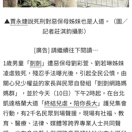
▲
賈永婕
說死刑對惡保母姊妹也是人道。（圖／
記者莊淇鈞攝影）
[廣告] 請繼續往下閱讀…
1歲男童「
剴剴
」遭惡保母劉彩萱、劉若琳姊妹
凌虐致死，殘忍手法曝光後，引起全民公憤，由
關心兒少權益的家長與民眾自發組「剴剴網路媽
媽群」，並於今天（10日）下午2時起，在台北
凱達格蘭大道「
終結兒虐・陪你長大
」護兒集會
行動，有2千名民眾到場聲援，現場有社福、教
育、醫療、法律、媒體等跨界專業人士共同聲