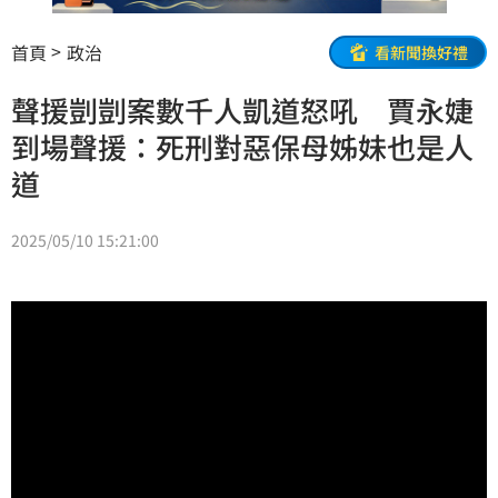
首頁
政治
看新聞換好禮
聲援剴剴案數千人凱道怒吼 賈永婕
到場聲援：死刑對惡保母姊妹也是人
道
2025/05/10 15:21:00