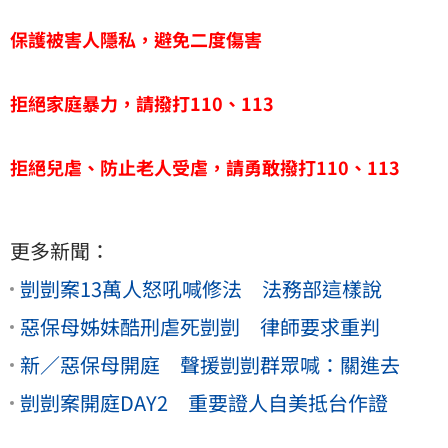
保護被害人隱私，避免二度傷害
拒絕家庭暴力，請撥打110、113
拒絕兒虐、防止老人受虐，請勇敢撥打110、113
更多新聞：
剴剴案13萬人怒吼喊修法 法務部這樣說
惡保母姊妹酷刑虐死剴剴 律師要求重判
新／惡保母開庭 聲援剴剴群眾喊：關進去
剴剴案開庭DAY2 重要證人自美抵台作證