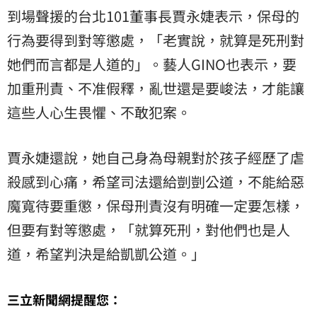
到場聲援的台北101董事長賈永婕表示，保母的
行為要得到對等懲處，「老實說，就算是死刑對
她們而言都是人道的」。藝人GINO也表示，要
加重刑責、不准假釋，亂世還是要峻法，才能讓
這些人心生畏懼、不敢犯案。
賈永婕還說，她自己身為母親對於孩子經歷了虐
殺感到心痛，希望司法還給剴剴公道，不能給惡
魔寬待要重懲，保母刑責沒有明確一定要怎樣，
但要有對等懲處，「就算死刑，對他們也是人
道，希望判決是給凱凱公道。」
三立新聞網提醒您：