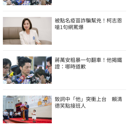
被點名疫苗詐騙幫兇！柯志恩
嗆1句網罵爆
蔣萬安粗暴一句翻車！他揭鐵
證：哪時道歉
致詞中「他」突衝上台　賴清
德笑點接班人