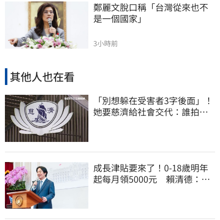
鄭麗文脫口稱「台灣從來也不
是一個國家」
3小時前
其他人也在看
「別想躲在受害者3字後面」！
她要慈濟給社會交代：誰拍板
付10.6億
成長津貼要來了！0-18歲明年
起每月領5000元 賴清德：此
時不生更待何時