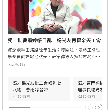
獨／批曹雨婷帳目亂　楊光友再轟余天工會
資深歌手田路路晚年生活引發關注，演藝工會理
事長曹雨婷遭池秋美、許常德等人指控財務不透
明及未照顧資深藝人，引發演藝圈軒然大波。針
-466分鐘前
對李亞萍提及余天過去經營工會的貢獻，前理事
長楊光友出面駁斥，澄清余天所屬工會與演藝工
會無關，更直言演藝圈工會林立現象混亂，強調
獨／楊光友批工會帳亂七
獨／曹雨婷挨轟
自己成立的台灣演藝人員協會運作順利，不願捲
八糟　曹雨婷發聲
理事長楊光友開
入紛爭。這場關於藝人工會權益與財務管理的爭
-441分鐘前
-287分鐘前
議，隨著各界大咖發聲，讓演藝圈內部矛盾浮上
檯面，也凸顯了資深藝人照護制度的結構性問