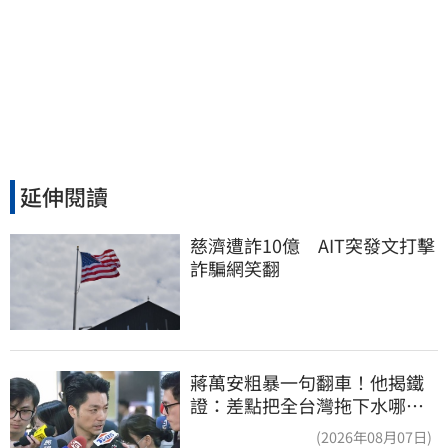
延伸閱讀
慈濟遭詐10億　AIT突發文打擊
詐騙網笑翻
蔣萬安粗暴一句翻車！他揭鐵
證：差點把全台灣拖下水哪時
道歉
(2026年08月07日)