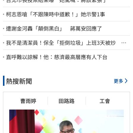
柯志恩嗆「不跟陳時中道歉！」她示警1事
遭謝金河轟「顛倒黑白」 蔣萬安回應了
我不是清潔員！保全「拒倒垃圾」上班3天被炒 找
法院討公道結果出爐
直呼難以諒解！他：慈濟最高層應有人下台
熱搜新聞
更多
曹雨婷
田路路
工會