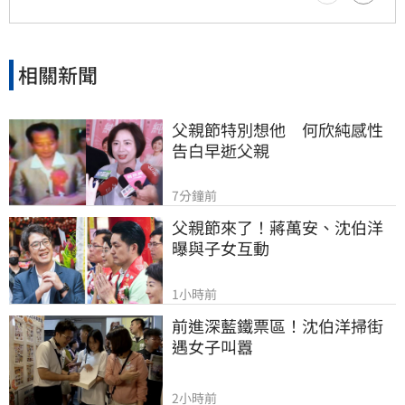
題，引發社會廣泛關注與討論。
相關新聞
父親節特別想他　何欣純感性
告白早逝父親
7分鐘前
父親節來了！蔣萬安、沈伯洋
曝與子女互動
1小時前
前進深藍鐵票區！沈伯洋掃街
遇女子叫囂
2小時前