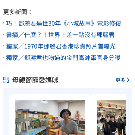
更多新聞：
巧！鄧麗君過世30年《小城故事》電影修復
書摘／什麼？！世界上差一點沒有鄧麗君
獨家／1970年鄧麗君香港珍貴照片首曝光
獨家／鄧麗君也吻過的金門高帥軍官身分曝
母親節寵愛媽咪
更多