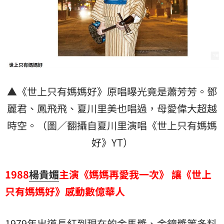
▲《世上只有媽媽好》原唱曝光竟是蕭芳芳。鄧
麗君、鳳飛飛、夏川里美也唱過，母愛偉大超越
時空。（圖／翻攝自夏川里演唱《世上只有媽媽
好》YT）
1988
楊貴媚
主演《媽媽再愛我一次》
讓《世上
只有媽媽好》感動數億華人
1979年出道長紅到現在的金馬獎、金鐘獎等多料