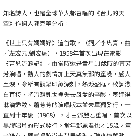
知名詩人，也是全球華人都會唱的《台北的天
空》作詞人陳克華分析：
《世上只有媽媽好》這首歌，（詞／李雋青，曲
／左宏元.劉宏遠），1958年首次出現在電影
《苦兒流浪記》。由當時還是童星11歲時的蕭芳
芳演唱，動人的劇情加上天真無邪的童嗓，感人
至深，令所有觀眾印象深刻，熱淚盈眶。歌詞淺
白直接，將流離亂世裡失去母愛的辛酸，表達得
淋漓盡致。蕭芳芳的演唱版本並未單獨發行，一
直到十年後（1968），才由鄧麗君重唱，首次以
黑膠唱片的形式發行。當年鄧麗君也才15歲，童
音猶存，鄧式唱腔尚未發展成熟，聽來依舊動