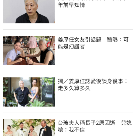
年前早知情
姜厚任女友引話題　醫曝：可
能是幻謊者
獨／姜厚任認愛後談身後事：
走多久算多久
台玻夫人稱長子2原因逝　兒媳
嗆：我不信