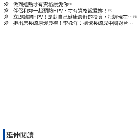
做到這點才有資格說愛你
PR
伴侶和妳一起預防HPV，才有資格說愛妳！
PR
立即諮詢HPV！是對自己健康最好的投資，把握現在不
PR
嫌晚！
拒出席長崎原爆典禮！李逸洋：遺憾長崎成中國對台實
施法律戰的執行工具
延伸閱讀