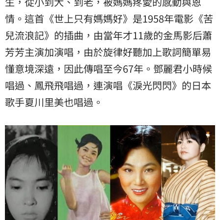
生，從小到大、到老，被媽媽疼愛的感動與恩
情。這首《世上只有媽媽好》是1958年電影《苦
兒流浪記》的插曲，由當年才11歲的金馬影后蕭
芳芳主演加演唱，由於旋律好聽加上歌詞簡單易
懂意境深遠，因此傳唱至今67年。鄧麗君小時候
唱過、鳳飛飛唱過，連演唱《淚光閃閃》的日本
歌手夏川里美也唱過。