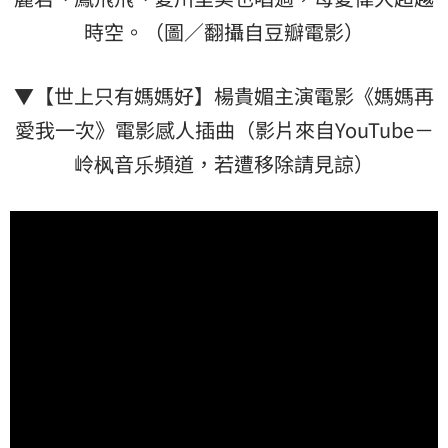
時空。（圖／翻攝自豆瓣電影）
▼【世上只有媽媽好】楊貴媚主演電影《媽媽再
愛我一次》電影感人插曲（影片來自YouTube－
岭枫音乐頻道，若遭移除請見諒）