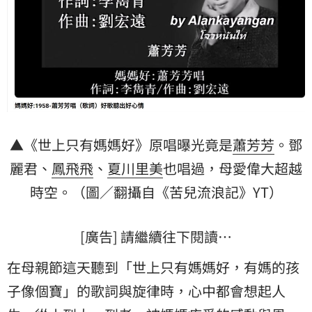
▲《世上只有媽媽好》原唱曝光竟是
蕭芳芳
。
鄧
麗君
、
鳳飛飛
、
夏川里美
也唱過，母愛偉大超越
時空。（圖／翻攝自《苦兒流浪記》YT）
[廣告] 請繼續往下閱讀…
在母親節這天聽到「世上只有媽媽好，有媽的孩
子像個寶」的歌詞與旋律時，心中都會想起人