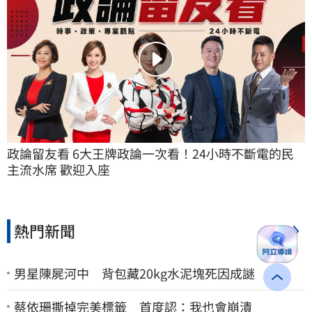
政論留友看 6大王牌政論一次看！24小時不斷電的民
主流水席 歡迎入座
熱門新聞
更多
男星陳屍河中 背包藏20kg水泥塊死因成謎
蔡依珊撕掉完美標籤 首度認：我也會崩潰