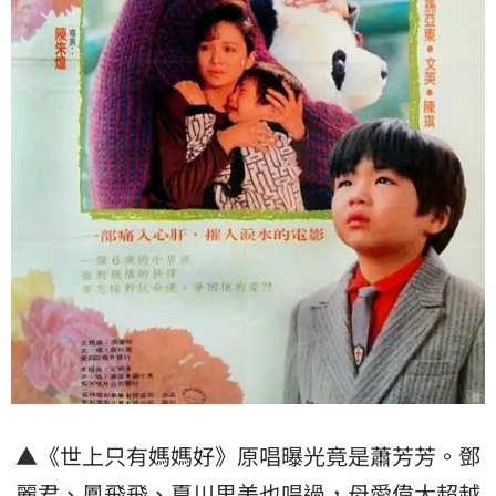
▲《世上只有媽媽好》原唱曝光竟是蕭芳芳。鄧
麗君、鳳飛飛、夏川里美也唱過，母愛偉大超越