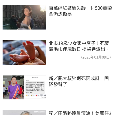
百萬網紅遭騙失蹤　付500萬贖
金仍遭撕票
北市19歲少女家中產子！死嬰
藏毛巾伴屍數日 提袋進派出所
嚇壞警員
(2026年01月09日)
新／肥大叔猝逝死因成謎　團
隊發聲了
獨／田路路晚景淒涼！姜厚任3