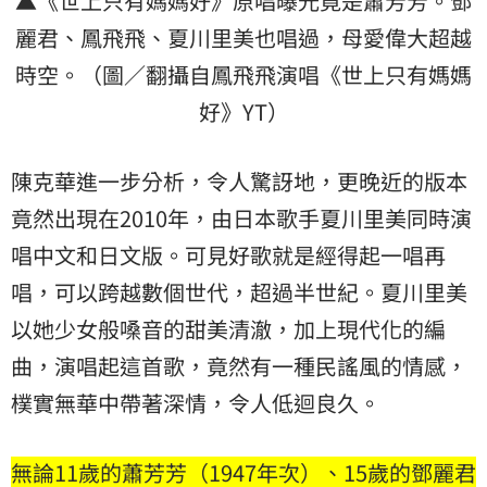
▲《世上只有媽媽好》原唱曝光竟是蕭芳芳。鄧
麗君、鳳飛飛、夏川里美也唱過，母愛偉大超越
時空。（圖／翻攝自鳳飛飛演唱《世上只有媽媽
好》YT）
陳克華進一步分析，令人驚訝地，更晚近的版本
竟然出現在2010年，由日本歌手夏川里美同時演
唱中文和日文版。可見好歌就是經得起一唱再
唱，可以跨越數個世代，超過半世紀。夏川里美
以她少女般嗓音的甜美清澈，加上現代化的編
曲，演唱起這首歌，竟然有一種民謠風的情感，
樸實無華中帶著深情，令人低迴良久。
無論11歲的蕭芳芳（1947年次）、15歲的鄧麗君