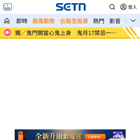
登入
即時
颱風動態
台股怎投資
熱門
影音
熱搜
花板
獨／鬼門開當心鬼上身 鬼月17禁忌一次
鄭麗文
看
話