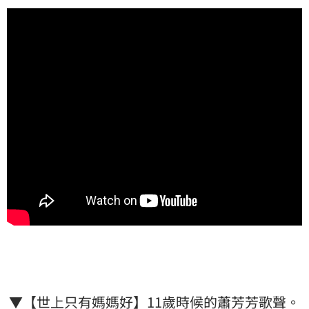
▼【世上只有媽媽好】11歲時候的蕭芳芳歌聲。