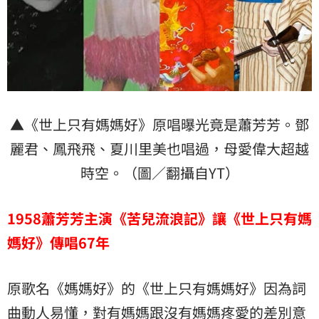
▲《世上只有媽媽好》原唱曝光竟是蕭芳芳。鄧
麗君、鳳飛飛、夏川里美也唱過，母愛偉大超越
時空。（圖／翻攝自YT）
1958
蕭芳芳主演《苦兒流浪記》讓
《世上只有媽
媽好》傳唱67
年
原歌名《媽媽好》的《世上只有媽媽好》因為詞
曲動人易懂，對有媽媽跟沒有媽媽疼愛的差別意