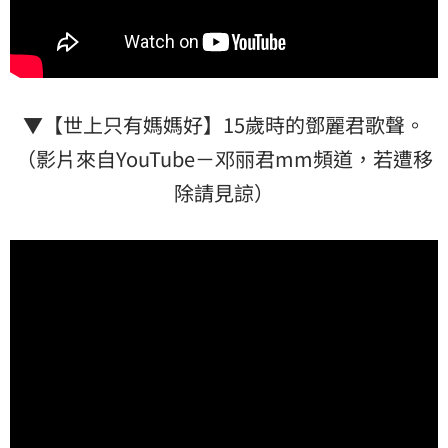
▼【世上只有媽媽好】15歲時的鄧麗君歌聲。
（影片來自YouTube－邓丽君mm頻道，若遭移
除請見諒）