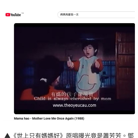
▲《世上只有媽媽好》原唱曝光竟是蕭芳芳。鄧