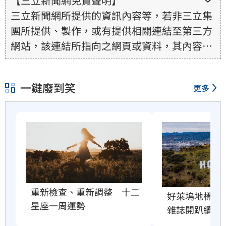
【三立新聞網免責聲明】
三立新聞網所提供的資訊內容等，若非三立集
團所提供、製作，或有提供相關連結至第三方
網站，該連結所指向之網頁或資料，其內容均
為所連結網站提供，相關權利均為該網站、內
容提供者或合法權利人所有，三立集團不擔保
一鍵廢到笑
更多
其真實性、正確性、即時性、完整性或合法
性。三立新聞網所提供的資訊內容，若其著作
權不屬於三立集團所有，使用者未取得內容提
供者（著作權人）許可之前，亦不得擅自轉
貼、重製、變更、散布，否則概由使用者自負
全責。
重新檢查、重新調整　十二
好萊塢地標恐
星座一周運勢
雜誌開趴續命