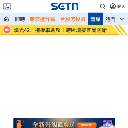
登入
即時
慈濟遭詐騙
台股怎投資
兩岸
熱門
影
萬點
漢光42／拖板車助攻！跨區增援宜蘭防衛
台積電