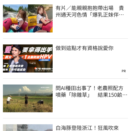
有片／能親親抱抱帶出場 貴
州通天河色情「爆乳正妹伴
漂」 暗黑價碼曝
做到這點才有資格說愛你
PR
問AI種田出事了！老農照配方
噴藥「除雜草」 結果150畝芝
麻一起死
白海豚登陸浙江！狂風吹來