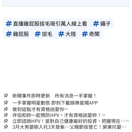
直播雞屁股拔毛吸引萬人線上看
鑷子
雞屁股
拔毛
大陸
奇聞
新聞事件即時更新 所有消息一手掌握！
一手掌握明星動態 即刻下載娛樂星聞APP
做到這點才有資格說愛你
PR
伴侶和妳一起預防HPV，才有資格說愛妳！
PR
立即諮詢HPV！是對自己健康最好的投資，把握現在不
PR
嫌晚！
3月大男嬰剛入托3天發紫…父親節拔管亡！屏東托嬰中