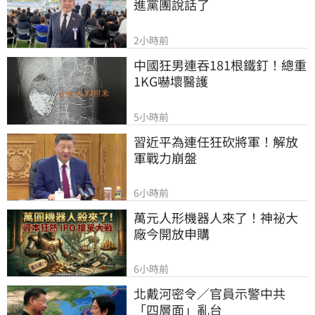
進黨團說話了
2小時前
中國狂男連吞181根鐵釘！總重
1KG嚇壞醫護
5小時前
習近平為連任狂砍將軍！解放
軍戰力崩盤
6小時前
萬元人形機器人來了！神祕大
廠今開放申購
6小時前
北戴河密令／官員示警中共
「四層面」亂台