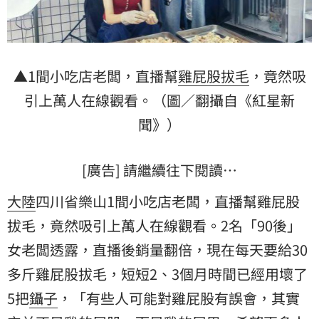
▲1間小吃店老闆，直播幫
雞屁股
拔毛
，竟然吸
引上萬人在線觀看。（圖／翻攝自《紅星新
聞》）
[廣告] 請繼續往下閱讀…
大陸
四川省樂山1間小吃店老闆，直播幫雞屁股
拔毛，竟然吸引上萬人在線觀看。2名「90後」
女老闆透露，直播後銷量翻倍，現在每天要給30
多斤雞屁股拔毛，短短2、3個月時間已經用壞了
5把
鑷子
，「有些人可能對雞屁股有誤會，其實