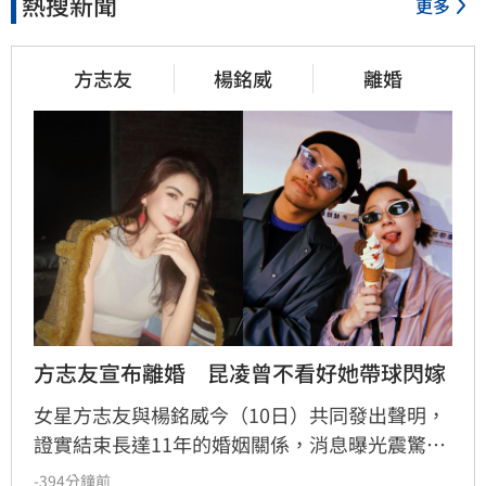
熱搜新聞
更多
方志友
楊銘威
離婚
方志友宣布離婚　昆凌曾不看好她帶球閃嫁
女星方志友與楊銘威今（10日）共同發出聲明，
證實結束長達11年的婚姻關係，消息曝光震驚娛
樂圈。回顧兩人當年奉子成婚，作為證婚人的閨
-394分鐘前