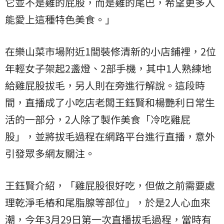
它並不是雞的屁股，而是雞的尾巴，希望更多人
能愛上這種特色美食。」
在樂山菜市場附近1間裝修清新的小店鋪裡，2位
年輕女子架起2盞燈、2部手機，其中1人熟練地
給雞屁股拔毛，另人則在旁進行解說。這段時
間，直播成了小吃店老闆王鈺賢和楊艷利日常生
活的一部分，2人除了製作美食「冷吃雞屁
股」，並將拔毛過程在網路平台進行直播，意外
引發眾多網友關注。
王鈺賢介紹，「雞屁股很好吃，但做之前需要處
理乾淨毛樁和尾脂腺等部位」，於是2人心血來
潮，今年3月29日第一次直播拔毛過程，當時有