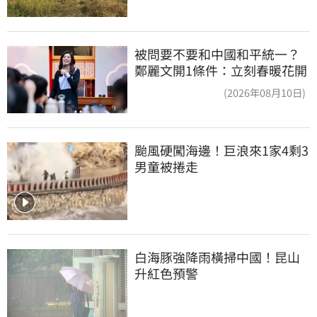
被問要不要和中國和平統一？
鄭麗文開1條件：立刻春暖花開
(2026年08月10日)
颱風硬闖海邊！巨浪來1家4剩3 
男童被捲走
白海豚強降雨橫掃中國！昆山
升紅色預警