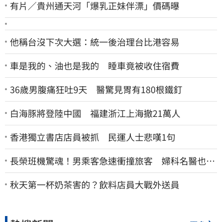
有片／貴州通天河「爆乳正妹伴漂」價碼曝
他稱台沒下次大選：統一後治理台比港容易
車是我的、油也是我的 睡車竟被收住宿費
36歲男腹痛狂吐9天 醫驚見胃有180根鐵釘
白海豚將登陸中國 福建浙江上海撤21萬人
香港獨立書店店員被抓 民運人士悲嘆1句
長榮班機驚魂！男乘客急速衝撞旅客 婦科名醫也掛
彩：全機卡半小時
秋天第一杯奶茶害的？飲料店員大戰外送員