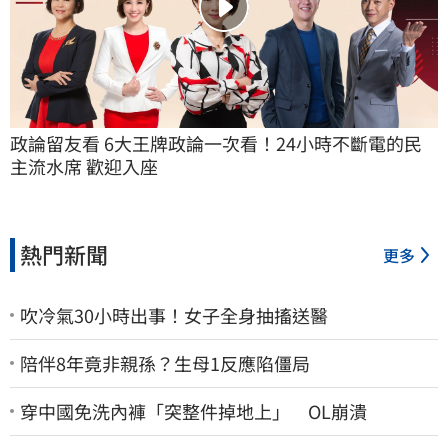
政論留友看 6大王牌政論一次看！24小時不斷電的民
主流水席 歡迎入座
熱門新聞
更多
吹冷氣30小時出事！女子全身抽搐送醫
陪伴8年竟非親孫？生母1反應陷僵局
穿中國免洗內褲「突整件掉地上」 OL崩潰