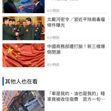
6小時前
北戴河密令／習近平除兩毒瘤
條件曝光
6小時前
中國商務部遭打臉！新三樣爆
倒閉潮
8小時前
其他人也在看
「車是我的、油也是我的」睡
車竟被收住宿費 官方一句話
打臉飯店