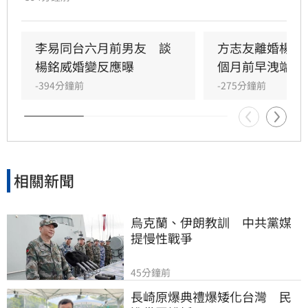
蜜昆凌，過去曾在節目中坦言，因擔心楊銘威個
性愛玩、兩人交往時間短，一度憂心好友受委
屈，甚至曾為方志友的幸福暗自操心。面對外界
李易同台六月前男友　談
方志友離婚楊銘
好奇離婚主因，雙方聲明中未詳談細節，僅強調
楊銘威婚變反應曝
個月前早洩端倪
現階段最重要的是陪伴孩子成長，未來兩人將在
-394分鐘前
-275分鐘前
各自的人生與工作崗位上繼續努力，並感謝外界
對於家庭隱私的尊重，
相關新聞
烏克蘭、伊朗教訓　中共黨媒
提慢性戰爭
45分鐘前
長崎原爆典禮爆矮化台灣　民