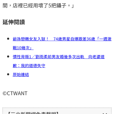
間，店裡已經用壞了5把鑷子。」
延伸閱讀
爺孫戀嫩女友入獄！ 74歲男星自爆跟差36歲「一週激
戰10幾次」
慣性背叛1／劉雨柔前男友婚後多次出軌 向老婆道
歉：我的道德失守
原始連結
©CTWANT