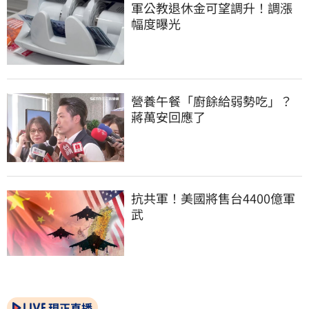
軍公教退休金可望調升！調漲
幅度曝光
營養午餐「廚餘給弱勢吃」？
蔣萬安回應了
抗共軍！美國將售台4400億軍
武
現正直播