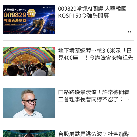
009829掌握AI關鍵 大華韓國
KOSPI 50今強勢開募
PR
地下墳墓遷葬…挖3.6米深「已
見400座」！今辦法會安撫祖先
田路路晚景淒涼！許常德開轟
工會理事長曹雨婷不忍了：別
只包紅包慰問
台股崩跌是逃命波？杜金龍點