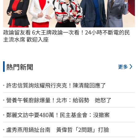
政論留友看 6大王牌政論一次看！24小時不斷電的民
主流水席 歡迎入座
熱門新聞
更多
許忠信質詢炫耀飛行夾克！陳清龍回應了
營養午餐廚餘爆量！北市：給弱勢 她怒了
鄭麗文訪中要480萬！民主基金會：沒撤案
盧秀燕甩鍋扯台南 黃偉哲「2問題」打臉