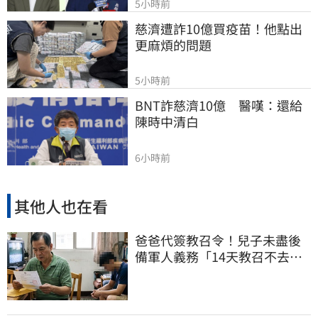
5小時前
慈濟遭詐10億買疫苗！他點出
更麻煩的問題
5小時前
BNT詐慈濟10億　醫嘆：還給
陳時中清白
6小時前
其他人也在看
爸爸代簽教召令！兒子未盡後
備軍人義務「14天教召不去」
換3個月刑期