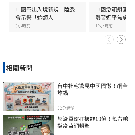
邊控」就地合法化。法律學者警告，此舉將使人
身自由裁量權完全掌握在官方手中，不僅衝擊外
中國祭出入境新規　陸委
中國急頒鎖國新
商與科技人才，常往返兩岸的台商及企業高管更
會示警「這類人」
曝習近平焦慮2
是高風險群。隨著執法尺度不明，建議相關人士
3小時前
12小時前
須密切關注法規動向，以免在前往機場時才驚覺
被禁止出境，淪為新法祭品，人身安全與營運風
險恐顯著提升。
相關新聞
台中社宅驚見中國國徽！網全
炸鍋
32分鐘前
慈濟買BNT被詐10億！藍昔嗆
擋疫苗網朝聖