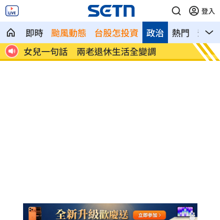
登入
即時
颱風動態
台股怎投資
政治
熱門
影音
首富
女兒一句話 兩老退休生活全變調
記憶體
襲