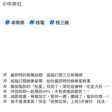
©中央社
卓榮泰
核電
核三廠
最即時的新聞話題 追蹤訂閱三立新聞網
追蹤訂閱娛樂星聞 給你最即時的娛樂星鮮事
腹部脂肪的「剋星」找到了，常吃這幾物，吃走大肚
PR
囊，瘦出小蠻腰
伴侶和妳一起預防HPV，才有資格說愛妳！
PR
減肥首選，檸檬加它，堅持一週，腰細了，瘦到你懷疑
PR
人生
我不是清潔員！保全「拒倒垃圾」上班3天被炒 找法院
討公道結果出爐