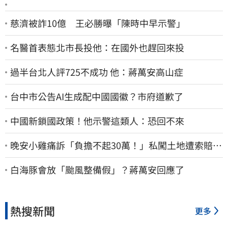
慈濟被詐10億 王必勝曝「陳時中早示警」
名醫首表態北市長投他：在國外也趕回來投
過半台北人評725不成功 他：蔣萬安高山症
台中市公告AI生成配中國國徽？市府道歉了
中國新鎖國政策！他示警這類人：恐回不來
晚安小雞痛訴「負擔不起30萬！」私闖土地遭索賠
崩潰：不接受漫天要價
白海豚會放「颱風整備假」？蔣萬安回應了
熱搜新聞
更多