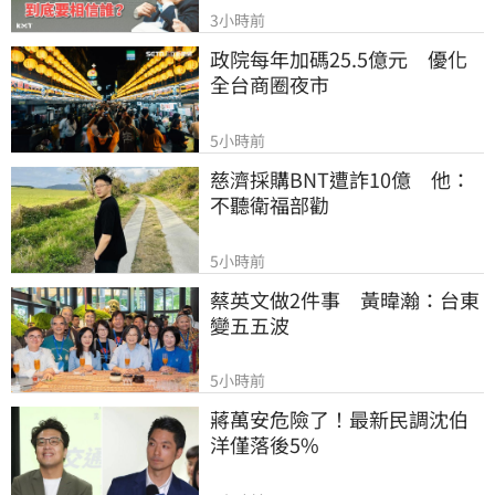
3小時前
政院每年加碼25.5億元　優化
全台商圈夜市
5小時前
慈濟採購BNT遭詐10億　他：
不聽衛福部勸
5小時前
蔡英文做2件事　黃暐瀚：台東
變五五波
5小時前
蔣萬安危險了！最新民調沈伯
洋僅落後5%