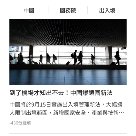
中國
國務院
出入境
到了機場才知出不去！中國爆鎖國新法
中國將於9月15日實施出入境管理新法，大幅擴
大限制出境範圍，新增國家安全、產業與技術安
全等紅線。最引發爭議的是法規允許官方在不通
-436分鐘前
知當事人的情況下執行邊境管制，形同將「秘密