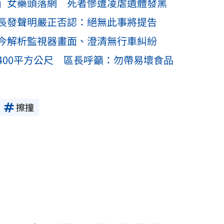
」女藥頭落網 死者慘遭凌虐遺體發黑
長發聲明嚴正否認：絕無此事將提告
今解析監視器畫面、澄清無行車糾紛
400平方公尺 區長呼籲：勿帶易壞食品
擦撞