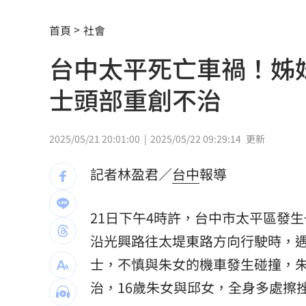
籃球賽幽靈隊伍灌水 廠商認了：是AI
首頁
社會
掐頸列車長互毆！75歲翁頭破血流怒告
台中太平死亡車禍！姊
謝金燕凌晨淚憶豬哥亮！一句話藏深情
士頭部重創不治
遭謝金河轟「顛倒黑白」 蔣萬安回應
撞臉大咖韓星！《陽光》導演簽下台大
2025/05/21 20:01:00
2025/05/22 09:29:14
更新
台大3碩1博疑學歷造假 姜厚任女友發
記者林盈君／
台中
報導
發新冠藥拉票！郭再添陸妻二審下場慘
21日下午4時許，台中市太平區發
父親節提政見禮包 蘇巧慧：要做最強
沿光興路往太堤東路方向行駛時，遇
士，不慎與朱女的機車發生碰撞，
楊千霈一人扛2女兒出國！突崩潰大哭
11
治，16歲朱女與邱女，全身多處擦
王凱生前暴瘦！經紀人曝「這裡」出狀