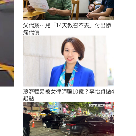
父代簽…兒「14天教召不去」付出慘
痛代價
慈濟輕易被女律師騙10億？李怡貞拋4
疑點