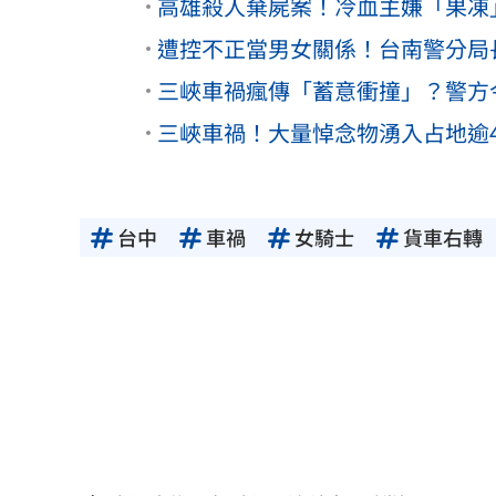
高雄殺人棄屍案！冷血主嫌「果凍
遭控不正當男女關係！台南警分局
三峽車禍瘋傳「蓄意衝撞」？警方
三峽車禍！大量悼念物湧入占地逾
台中
車禍
女騎士
貨車右轉