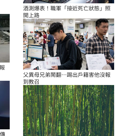
酒測爆表！職軍「接近死亡狀態」照
開上路
報
父異母兄弟鬧翻…踢出戶籍害他沒報
到教召
傳