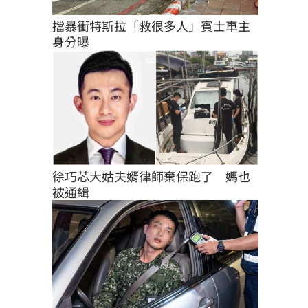
擋暴衝特斯拉「救很多人」賓士車主
身分曝
徐巧芯大姑夫婿律師棄保跑了　媽也
被通緝