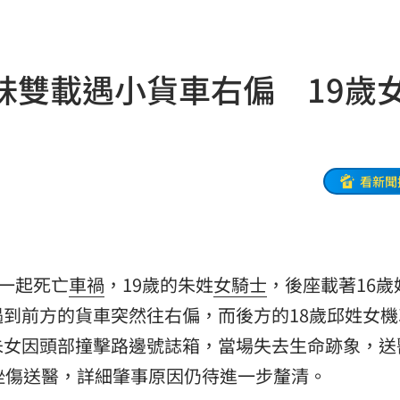
生成
12:03
傷害
12:03
妹雙載遇小貨車右偏 19歲
告白
12:00
了
11:59
正妹
看新聞
11:59
聲了
11:57
11:56
生一起死亡
車禍
，19歲的朱姓
女騎士
，後座載著16歲
後盾
11:54
到前方的貨車突然往右偏，而後方的18歲邱姓女機
朱女因頭部撞擊路邊號誌箱，當場失去生命跡象，送
:49
挫傷送醫，詳細肇事原因仍待進一步釐清。
況
11:48