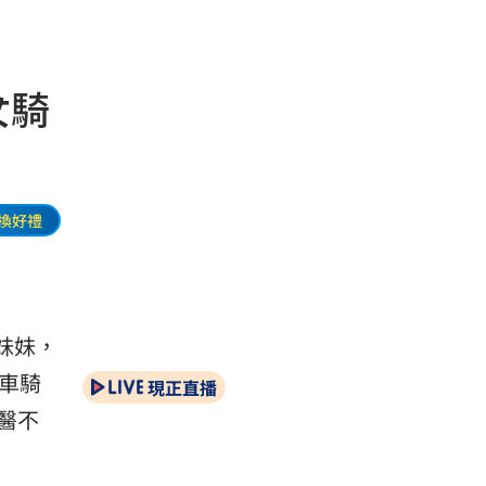
女騎
換好禮
妹妹，
車騎
現正直播
醫不