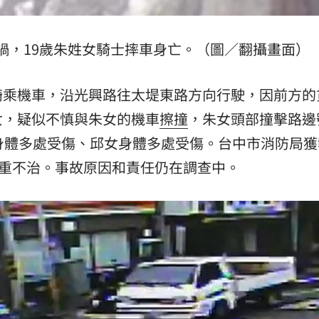
熱潮
10:00
禍，19歲朱姓女騎士摔車身亡。（圖／翻攝畫面）
15
騎乘機車，沿光興路往太堤東路方向行駛，因前方的
女，疑似不慎與朱女的機車
擦撞
，朱女頭部撞擊路邊
身體多處受傷、邱女身體多處受傷。台中市消防局獲
傷重不治。事故原因和責任仍在調查中。