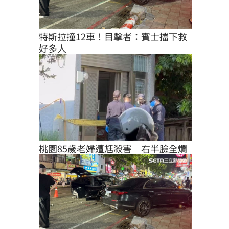
特斯拉撞12車！目擊者：賓士擋下救
好多人
桃園85歲老婦遭尪殺害　右半臉全爛