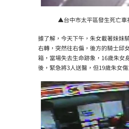
8國球員齊聚高雄 Formosa 7s掀足球
▲台中市太平區發生死亡車
理想混蛋號召粉絲跨海追星吃美食！
18:
據了解，今天下午，朱女載著妹妹
右轉，突然往右偏，後方的騎士邱
箱，當場失去生命跡象，16歲朱女
後，緊急將3人送醫，但19歲朱女