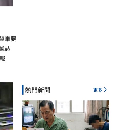
貨車要
號誌
報
熱門新聞
更多