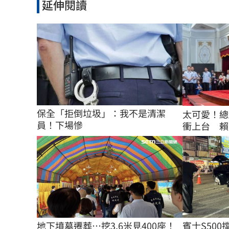
延伸閱讀
保全「拒倒垃圾」：我不是清潔
太可愛！總
員！下場慘
衝上台 賴
地下墳墓遷葬…挖3.6米見400座！
賓士S50