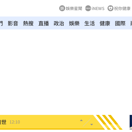
娛樂星聞
iNEWS
祝你健康
門
影音
熱搜
直播
政治
娛樂
生活
健康
國際
回應
12:24
漂河
12:21
囂
12:20
怒嗆
12:20
唱
12:17
離世
12:10
收押
12:07