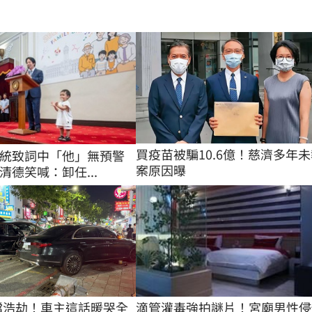
買疫苗被騙10.6億！慈濟多年未
統致詞中「他」無預警
案原因曝
清德笑喊：卸任...
滴管灌毒強拍謎片！宮廟男性侵
0擋浩劫！車主這話暖哭全