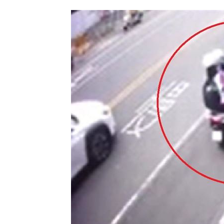
見放火翻垃圾找相機 黃豪平憶16年前
中國藉颱風交管台海船舶 ！陸委會回擊
白海豚甩雨彈！週末炸大雨區域曝光
11:
台灣彩券開獎直播中
20:31
LIVE三立+24小時直播
15:27
三立iNEWS新聞台線上直播
18:00
AI時代！威力馬導入智慧營運系統提升
台彩父親節推新刮刮樂千萬頭獎超「爸
商場戰國來臨 台中「頂奢大道」逐漸
「拍片人的多重宇宙」職涯論壇9/12登