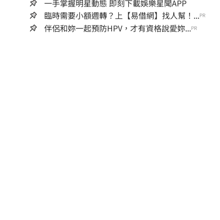
一手掌握明星動態 即刻下載娛樂星聞APP
臨時需要小額週轉？上【易借網】找人幫！...
PR
伴侶和妳一起預防HPV，才有資格說愛妳...
PR