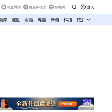
阿立導讀
寶島神很大
富房網
登入
兩岸
運動
財經
專題
新奇
科技
旅遊
汽車
寵物