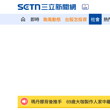
即時
颱風動態
台股怎投資
社會
熱
全聯廣告遭轟AI味太重！導演親上火線
白海豚雨彈炸台中！東海大學周邊成漂
前進深藍鐵票區！沈伯洋掃街遇女子叫
孫安佐轉發舊片喊中二病 遭前經紀人
《東!帶我走》卡司曝光！大咖台東接力
瑪丹娜背後推手 69歲大咖製作人家中
不滿被碎念 尪抓狂揮金屬拐杖殺妻遭