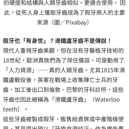
的硬度和結構與人類牙齒相似，更適合使用。 因
此，從死人身上獲取牙齒成為了假牙商人的主要
來源（圖／Pixabay）
假牙也「有身世」？滑鐵盧牙齒不是傳說！
現代人重視牙齒美觀，但在沒有牙醫植牙技術的
18世紀，歐洲貴族們為了保住儀容，可是動用了
「人力資源」——真的人類牙齒。尤其1815年滑
鐵盧戰役後，英軍在戰場上收集陣亡士兵的牙
齒，加工後出口到倫敦、巴黎的牙科診所，這些
牙齒也因此被稱為「滑鐵盧牙齒」（Waterloo
teeth）。
這些牙齒被製成假牙，販售給貴族或中產階級使
用，甚至還出現以「牙齒來源純正」作為廣告賣