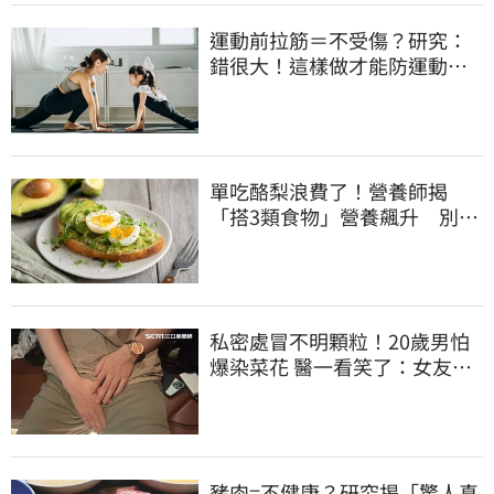
運動前拉筋＝不受傷？研究：
錯很大！這樣做才能防運動傷
害
單吃酪梨浪費了！營養師揭
「搭3類食物」營養飆升 別再
加蜂蜜
私密處冒不明顆粒！20歲男怕
爆染菜花 醫一看笑了：女友常
誤會
豬肉=不健康？研究揭「驚人真