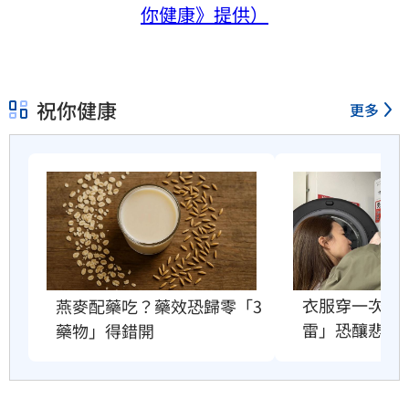
你健康》提供）
祝你健康
更多
衣服穿一次就
燕麥配藥吃？藥效恐歸零「3
雷」恐釀悲劇
藥物」得錯開