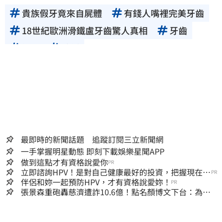
貴族假牙竟來自屍體
有錢人嘴裡完美牙齒
18世紀歐洲滑鐵盧牙齒驚人真相
牙齒
假牙
戰俘
最即時的新聞話題 追蹤訂閱三立新聞網
一手掌握明星動態 即刻下載娛樂星聞APP
做到這點才有資格說愛你
PR
立即諮詢HPV！是對自己健康最好的投資，把握現在不
PR
嫌晚！
伴侶和妳一起預防HPV，才有資格說愛妳！
PR
張景森重砲轟慈濟遭詐10.6億！點名顏博文下台：為什
麼這麼好騙？