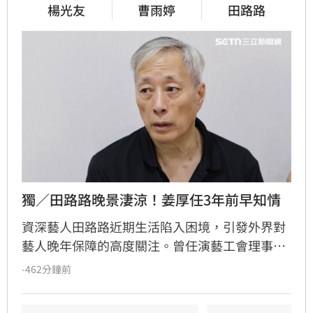
楊光友
曹雨婷
田路路
獨／田路路晚景淒涼！姜厚任3年前早知情
資深藝人田路路近期生活陷入困境，引發外界對
藝人晚年保障的高度關注。曾任演藝工會理事長
的姜厚任透露，早在三年前就曾目睹田路路處境
-462分鐘前
艱難，當時在友人的協助下曾提供臨時棲身之
所。姜厚任分析，演藝圈本質上是高風險行業，