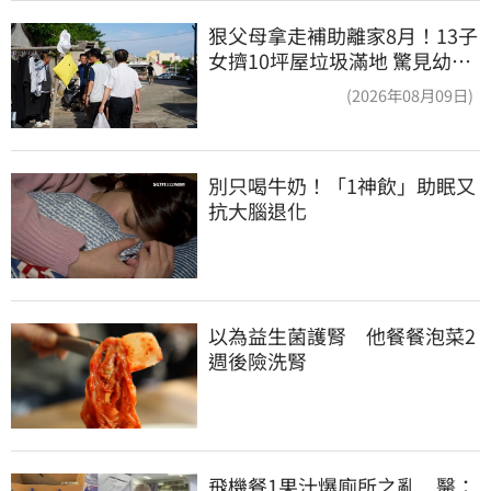
狠父母拿走補助離家8月！13子
女擠10坪屋垃圾滿地 驚見幼童
深夜遊蕩
(2026年08月09日)
別只喝牛奶！「1神飲」助眠又
抗大腦退化
以為益生菌護腎　他餐餐泡菜2
週後險洗腎
飛機餐1果汁爆廁所之亂　醫：