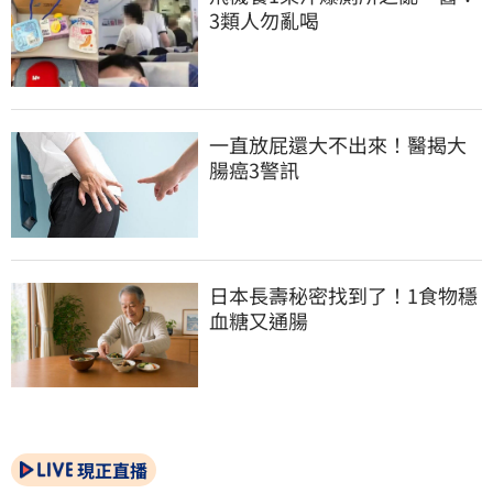
3類人勿亂喝
一直放屁還大不出來！醫揭大
腸癌3警訊
日本長壽秘密找到了！1食物穩
血糖又通腸
現正直播