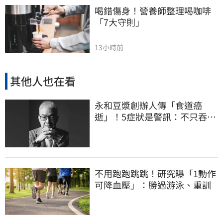
喝錯傷身！營養師整理喝咖啡
「7大守則」
13小時前
其他人也在看
永和豆漿創辦人傳「食道癌
逝」！5症狀是警訊：不只吞嚥
困難
不用跑跑跳跳！研究曝「1動作
可降血壓」：勝過游泳、重訓