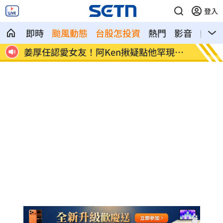
登入
即時
颱風動態
台股怎投資
熱門
影音
熱搜
恐超
姜厚任認愛女友！阿Ken揪疑點他罕現身
白海豚
嗆
閉