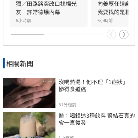
工作機會受環境萎縮影響，藝人職涯充滿不確定
獨／田路路突改口找楊光
向姜厚任道歉　
性，即便曾風光一時也難保晚年順遂。他回顧當
友　許常德爆內幕
我要找的是楊光
年將演員工會擴大為演藝工會，旨在為更多影視
6小時前
6小時前
從業人員建立基礎保障，希望透過制度完善讓後
進受惠。然而田路路的現況，仍深刻映照出娛樂
圈光鮮亮麗背後，隱藏著收入不穩定與生存資源
匱乏的殘酷真相，也再次敲響藝人職涯規劃與社
會支援體系的警鐘。
相關新聞
沒喝熱湯！他不理「1症狀」　
慘得食道癌
51分鐘前
醫：喝錯這3種飲料 腎結石真的
會一直復發
1小時前