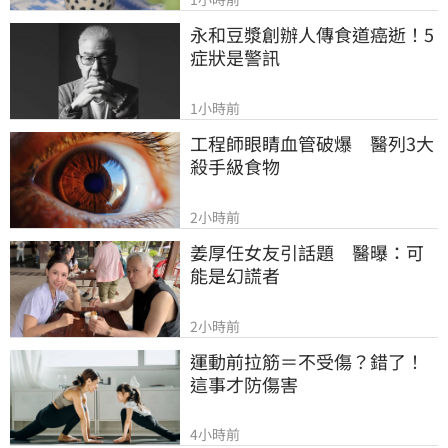
永和豆漿創辦人傳食道癌逝！5
症狀是警訊
1小時前
工程師眼睛血管破爆　醫列3大
殺手級食物
2小時前
姜厚任女友引話題　醫曝：可
能是幻謊者
2小時前
運動前拉筋＝不受傷？錯了！
這事才防傷害
4小時前