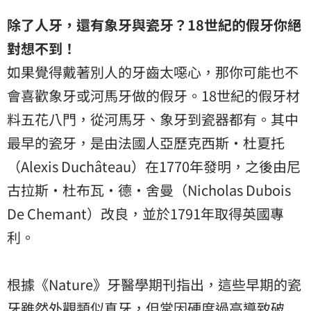
除了人牙，還有象牙與瓷牙？18
世紀的假牙你絕
對想不到！
如果覺得戴著別人的牙齒太噁心，那你可能也不
會喜歡象牙或河馬牙做的假牙。18世紀的假牙材
料五花八門，從河馬牙、象牙到瓷器都有。其中
最早的瓷牙，是由法國人亞歷克西斯·杜夏托
（Alexis Duchâteau）在1770年發明，之後由尼
古拉斯·杜布瓦·德·舍曼（Nicholas Dubois
De Chemant）改良，並於1791年取得英國專
利。
根據《Nature》牙醫學期刊指出，這些早期的瓷
牙雖然外觀類似真牙，但常因硬度過高導致破