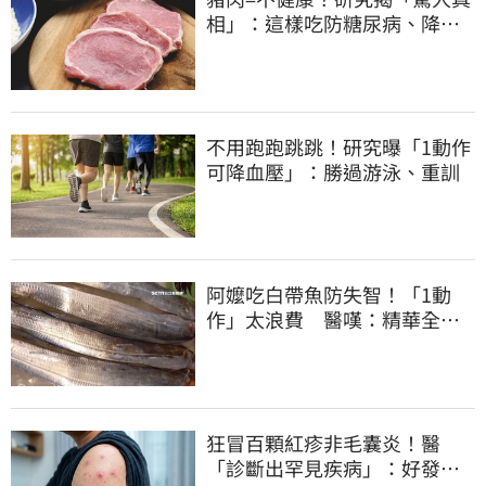
相」：這樣吃防糖尿病、降膽
固醇
不用跑跑跳跳！研究曝「1動作
可降血壓」：勝過游泳、重訓
阿嬤吃白帶魚防失智！「1動
作」太浪費 醫嘆：精華全沒
了
狂冒百顆紅疹非毛囊炎！醫
「診斷出罕見疾病」：好發這