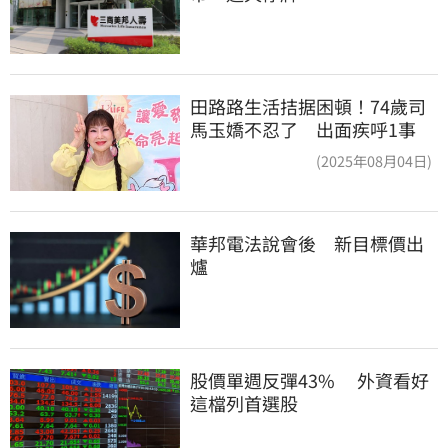
田路路生活拮据困頓！74歲司
馬玉嬌不忍了 出面疾呼1事
(2025年08月04日)
華邦電法說會後　新目標價出
爐
股價單週反彈43%　 外資看好
這檔列首選股