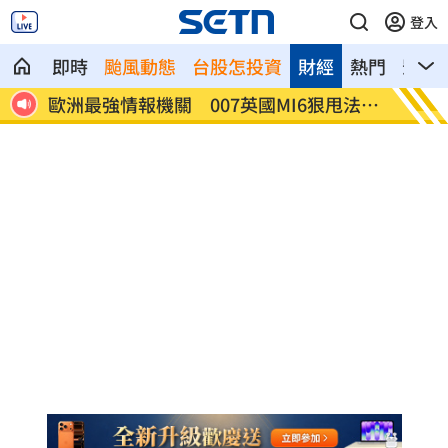
登入
即時
颱風動態
台股怎投資
財經
熱門
影音
賢回
歐洲最強情報機關 007英國MI6狠甩法奪
202
冠
灣