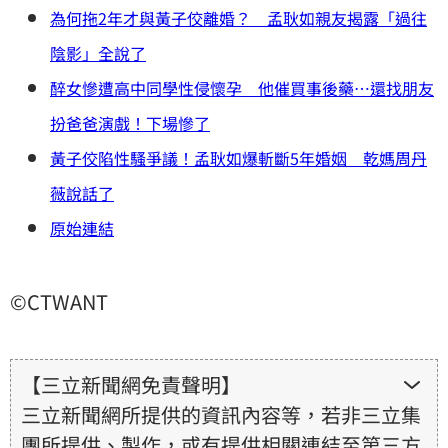
為何拖2年才與黃子佼離婚？ 孟耿如親友揭露「過往
陰影」全說了
醉女慘遭高中同學性侵懷孕 他催買事後藥…還找朋友
扮爸爸演戲！下場慘了
黃子佼陷性騷爭議！孟耿如爆斬斷5年婚姻 乾媽周丹
薇說話了
原始連結
©CTWANT
【三立新聞網免責聲明】
三立新聞網所提供的資訊內容等，若非三立集
團所提供、製作，或有提供相關連結至第三方