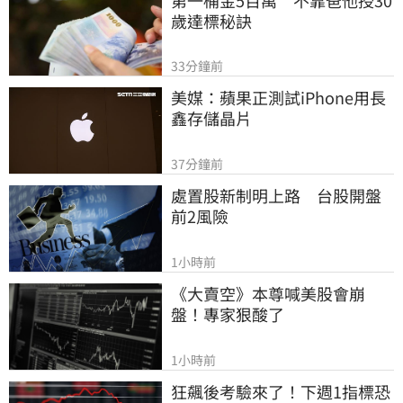
歲達標秘訣
33分鐘前
美媒：蘋果正測試iPhone用長
鑫存儲晶片
37分鐘前
處置股新制明上路　台股開盤
前2風險
1小時前
《大賣空》本尊喊美股會崩
盤！專家狠酸了
1小時前
狂飆後考驗來了！下週1指標恐