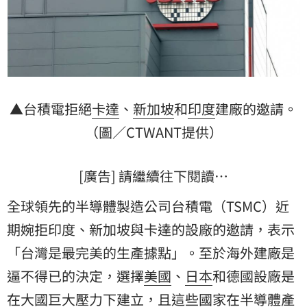
▲台積電拒絕
卡達
、
新加坡
和
印度
建廠的邀請。
（圖／CTWANT提供）
[廣告] 請繼續往下閱讀…
全球領先的半導體製造公司台積電（TSMC）近
期婉拒印度、新加坡與卡達的設廠的邀請，表示
「台灣是最完美的生產據點」。至於海外建廠是
逼不得已的決定，選擇
美國
、
日本
和德國設廠是
在大國巨大壓力下建立，且這些國家在半導體產