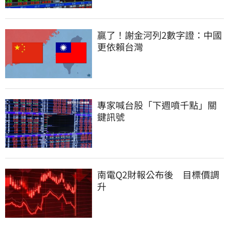
贏了！謝金河列2數字證：中國
更依賴台灣
專家喊台股「下週噴千點」關
鍵訊號
南電Q2財報公布後　目標價調
升