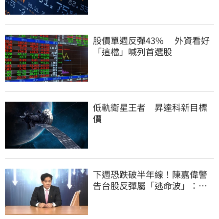
股價單週反彈43% 外資看好
「這檔」喊列首選股
低軌衛星王者 昇達科新目標
價
下週恐跌破半年線！陳嘉偉警
告台股反彈屬「逃命波」：空
頭大屠殺剛開始