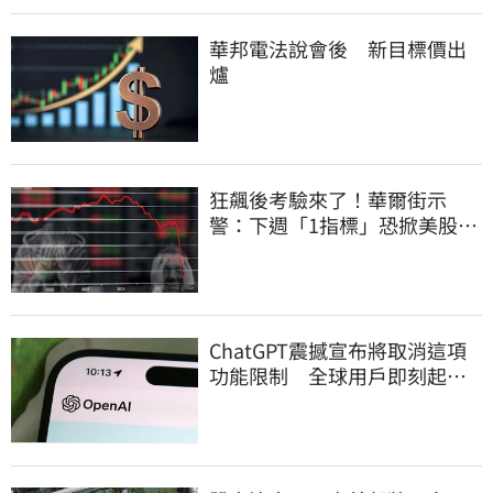
華邦電法說會後 新目標價出
爐
狂飆後考驗來了！華爾街示
警：下週「1指標」恐掀美股暴
動
ChatGPT震撼宣布將取消這項
功能限制 全球用戶即刻起
「免費」用到飽