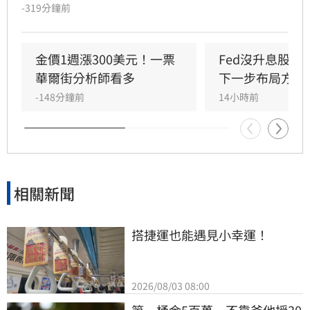
布的7月消費者物價指數（CPI），該數據將成為
-319分鐘前
檢驗通膨壓力與聯準會（Fed）貨幣政策的關
鍵。經濟學家預期CPI年增率為3.4%，若數據反
彈恐引發股市拋售。目前市場對9月升息的預期
金價1週漲300美元！一票
Fed沒升息股市
因就業數據疲軟而降溫，但油價波動與通膨焦慮
華爾街分析師看多
下一步布局方向
仍是主要風險。
-148分鐘前
14小時前
相關新聞
搭捷運也能遇見小幸運！
2026/08/03 08:00
第一桶金5百萬　不靠爸他授30