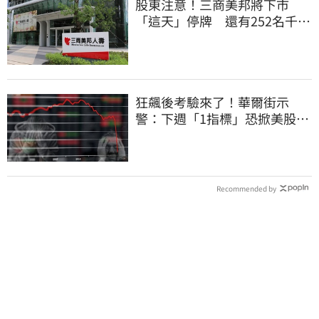
股東注意！三商美邦將下市
「這天」停牌 還有252名千張
大戶
狂飆後考驗來了！華爾街示
警：下週「1指標」恐掀美股暴
動
Recommended by