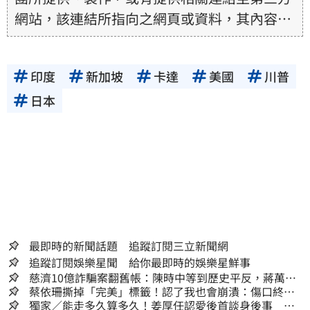
網站，該連結所指向之網頁或資料，其內容均
為所連結網站提供，相關權利均為該網站、內
容提供者或合法權利人所有，三立集團不擔保
印度
新加坡
卡達
美國
川普
其真實性、正確性、即時性、完整性或合法
性。三立新聞網所提供的資訊內容，若其著作
日本
權不屬於三立集團所有，使用者未取得內容提
供者（著作權人）許可之前，亦不得擅自轉
貼、重製、變更、散布，否則概由使用者自負
全責。
最即時的新聞話題 追蹤訂閱三立新聞網
追蹤訂閱娛樂星聞 給你最即時的娛樂星鮮事
慈濟10億詐騙案翻舊帳：陳時中等到歷史平反，蔣萬安
償還2022政治利息
蔡依珊撕掉「完美」標籤！認了我也會崩潰：傷口終究
會癒合
獨家／能走多久算多久！姜厚任認愛後首談身後事