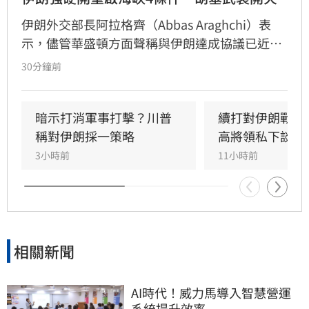
伊朗外交部長阿拉格齊（Abbas Araghchi）表
示，儘管華盛頓方面聲稱與伊朗達成協議已近在
眼前，但德黑蘭目前並未與美國直接談判，僅透
30分鐘前
過中間人交換訊息，並提出解除制裁、撤軍、賠
償及解凍資產等美國難以接受的條件，荷姆茲海
峽（Strait of Hormuz）能否重啟仍存在極大變
暗示打消軍事打擊？川普
續打對伊朗戰爭
數。與此同時，伊朗支持的葉門準政府及軍事組
稱對伊朗採一策略
高將領私下談退
織「胡塞武裝」（Houthis）再度攻擊「沙烏地
3小時前
11小時前
阿美」（Saudi Aramc
相關新聞
AI時代！威力馬導入智慧營運
系統提升效率