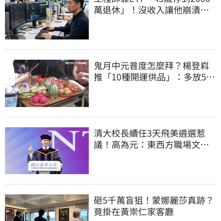
萬退休」！沒收入讓他崩潰…
半年重回職場
鬼月中元普度怎麼拜？楊登嵙
推「10種開運供品」：多放5顆
蛋吸財氣
清大校長續任3天飛美遴選惹
議！高為元：東西方職場文化
差異的理解不足
砸5千萬盲狙！蒙娜麗莎真跡？
竟掛在黃崇仁家客廳