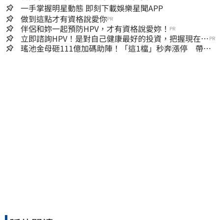
一手掌握明星動態 即刻下載娛樂星聞APP
做到這點才有資格說愛你
PR
伴侶和妳一起預防HPV，才有資格說愛妳！
PR
立即諮詢HPV！是對自己健康最好的投資，把握現在不
PR
嫌晚！
瑤池金母砸111億加碼助陣！「這1檔」秒奔漲停 帶領
散熱雙雄點火