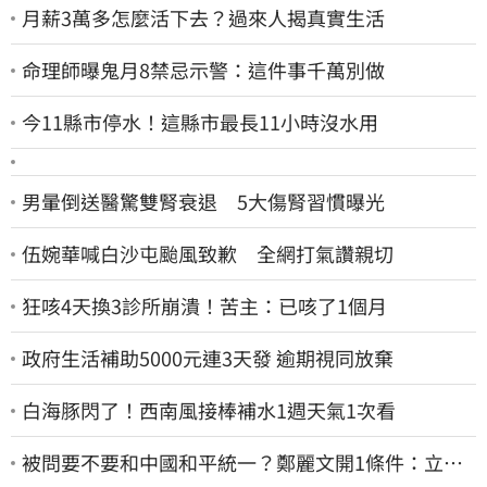
月薪3萬多怎麼活下去？過來人揭真實生活
命理師曝鬼月8禁忌示警：這件事千萬別做
今11縣市停水！這縣市最長11小時沒水用
男暈倒送醫驚雙腎衰退 5大傷腎習慣曝光
伍婉華喊白沙屯颱風致歉 全網打氣讚親切
狂咳4天換3診所崩潰！苦主：已咳了1個月
政府生活補助5000元連3天發 逾期視同放棄
白海豚閃了！西南風接棒補水1週天氣1次看
被問要不要和中國和平統一？鄭麗文開1條件：立刻