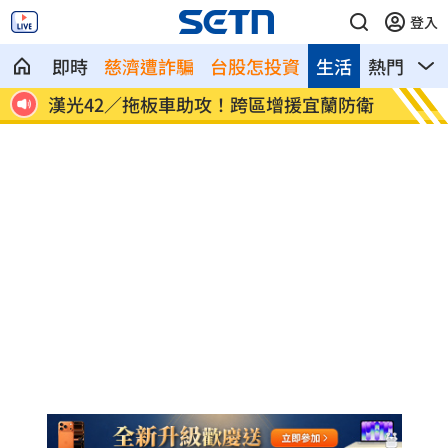
登入
即時
慈濟遭詐騙
台股怎投資
生活
熱門
影
萬點
漢光42／拖板車助攻！跨區增援宜蘭防衛
台積電