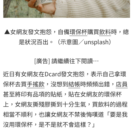
▲女網友發文抱怨，自備
環保杯
購買
飲料
時，總
是狀況百出。（示意圖／unsplash）
[廣告] 請繼續往下閱讀…
近日有女網友在Dcard發文抱怨，表示自己拿環
保杯去買
手搖飲
，沒想到
結帳
時頻頻出錯，
店員
甚至將印有品項的貼紙，貼在女網友的環保杯
上，女網友撕殘膠撕到十分生氣，買飲料的過程
相當不順利，也讓女網友不禁後悔嘆道「要是我
沒用環保杯，是不是就不會這樣？」