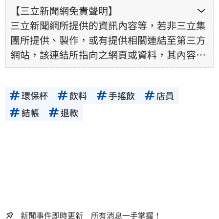
【三立新聞網免責聲明】
三立新聞網所提供的資訊內容等，若非三立集
團所提供、製作，或有提供相關連結至第三方
網站，該連結所指向之網頁或資料，其內容均
為所連結網站提供，相關權利均為該網站、內
容提供者或合法權利人所有，三立集團不擔保
環保杯
飲料
手搖飲
店員
其真實性、正確性、即時性、完整性或合法
性。三立新聞網所提供的資訊內容，若其著作
結帳
退款
權不屬於三立集團所有，使用者未取得內容提
供者（著作權人）許可之前，亦不得擅自轉
貼、重製、變更、散布，否則概由使用者自負
全責。
新聞事件即時更新 所有消息一手掌握！