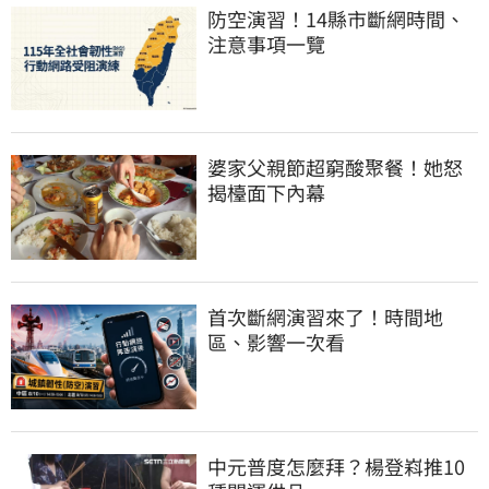
防空演習！14縣市斷網時間、
注意事項一覽
婆家父親節超窮酸聚餐！她怒
揭檯面下內幕
首次斷網演習來了！時間地
區、影響一次看
中元普度怎麼拜？楊登嵙推10