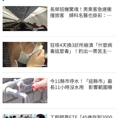
長榮班機驚魂！男乘客急速衝
撞旅客 婦科名醫也掛彩：全
機卡半小時
狂咳4天換3診所崩潰「什麼病
毒這麼毒」！釣出一票苦主：
咳1個月還沒好
今11縣市停水！「這縣市」最
長11小時沒水用 影響範圍曝
工程師靠ETF「45歲存到2000