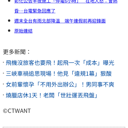
彰化公告半夜施工「停電6小時」 在地人怒：會熱
昏…台電緊急回應了
週末全台有雨北部降溫 端午連假前再迎鋒面
原始連結
更多新聞：
飛機沒旅客也要飛！起飛一次「成本」曝光
三峽車禍追思現場！他見「違規1幕」狠酸
女前輩懷孕「不用外出辦公」！男同事不爽
燒臘店休1天！老闆「世壯運丟飛盤」
©CTWANT