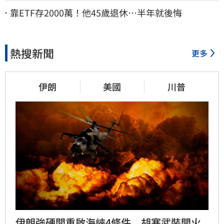
春暖花開
靠ETF存2000萬！他45歲退休…半年就後悔
熱搜新聞
更多
伊朗
美國
川普
伊朗強硬開重啟海峽4條件　胡塞武裝開火