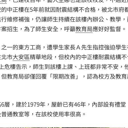
校的中正樓在5年前就因耐震結構不合格，被北市府
15
進行維修補強，仍讓師生持續在該樓內辦公、教學，
方案招生，為了師生安全，呼籲
教育局
應好好監督。
」之一的東方工商，遭學生家長Ａ先生指控強迫學生
在北市
大安區
精華地段，但校內的中正樓耐震結構不
貼上危樓告示，師生到該樓上課、上班都非常不安，
，但教育局卻僅回覆「限期改善」，認為校方及教育
層，建於1979年，屋齡已有46年，內部設有禮堂
及普通教室等，在該校使用率很高。