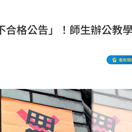
命
23:59
關注
23:50
不合格公告」！師生辦公教
互動
23:40
衛隊
23:37
溫
23:34
看新聞
足壇
23:31
體
23:29
」
23:27
主導
23:25
23:22