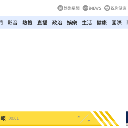
娛樂星聞
iNEWS
祝你健康
門
影音
熱搜
直播
政治
娛樂
生活
健康
國際
向
01:22
多日
01:08
造假
00:18
旺
00:15
特報
00:01