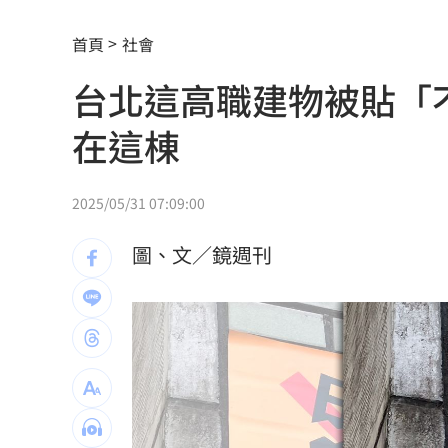
俄軍空襲烏克蘭首都基輔及周邊 4人喪
首頁
社會
費仔確定成自由球員 下一步動向引人
台北這高職建物被貼「
米蘭達離婚奧蘭多布魯13年！罕談前夫
在這棟
美制裁杜拜加密幣交所！控助伊朗革命
美就業數據爆冷 這信號Fed升息警報降
2025/05/31 07:09:00
梅西父親病逝享壽68歲 一路陪伴兒闖
圖、文／鏡週刊
5登山客2025年雪崩失蹤 尼泊爾尋獲遺
喝錯傷身！營養師整理喝咖啡「7大守則
美：東南亞詐騙園區多由中國背景組織
拆監獄家書見「叫別人老婆」人妻氣炸