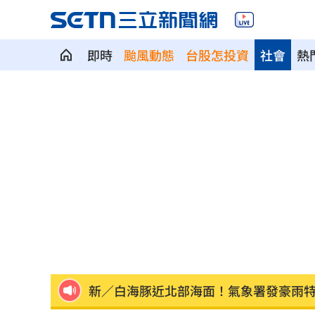
即時
颱風動態
台股怎投資
社會
熱
Fed沒升息股市跌 投信揭下一步布局方
少女在家產子男嬰夭折 裹毛巾藏住處
劍橋最年輕黑人教授閃辭！爆論文抄襲
遊日瘋買恢復衣「穿」越疲勞 2因素助
煮菜遭婆婆關火還一路追罵！丈...
00:12
新／白海豚近北部海面！氣象署發豪雨
南電Q2財報公布後 目標價調升
00:00