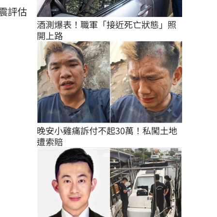
震評估
酒測爆表！職軍「接近死亡狀態」照
開上路
晚安小雞痛訴付不起30萬！私闖土地
遭索賠