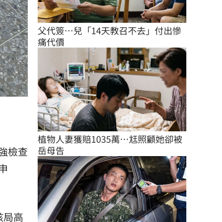
父代簽…兒「14天教召不去」付出慘
痛代價
植物人妻獲賠1035萬…尪照顧她卻被
岳母告
強檢查
申
該局高