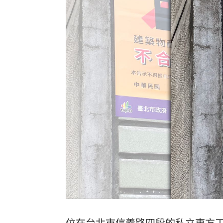
ETF存到2千萬退休！他因1封信重回職場
社宅包租爆糾紛 房客控業者硬闖屋內
馬斯克蓋地球最大晶圓廠 專家揭3大隱
台灣彩券開獎直播中
20:31
LIVE三立+24小時直播
15:27
三立iNEWS新聞台線上直播
18:00
台彩父親節推新刮刮樂千萬頭獎超「爸
商場戰國來臨 台中「頂奢大道」逐漸
「拍片人的多重宇宙」職涯論壇9/12登
8國球員齊聚高雄 Formosa 7s掀足球
位在台北市信義路四段的私立
東方