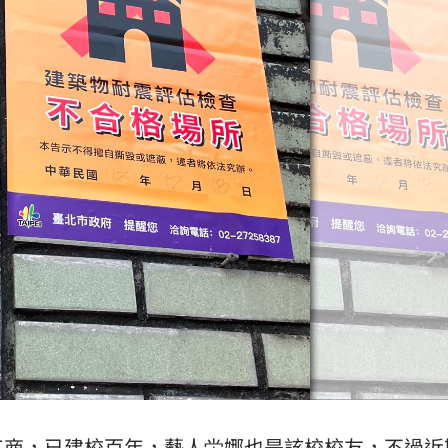
23:21
趕人
23:16
憂
23:09
」氣
12:00
成形
12:00
場！
10:30
熱潮
10:00
工商
，已建校百年，藝人坣娜也是該校校友，不過近