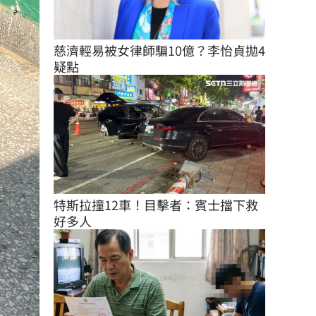
慈濟輕易被女律師騙10億？李怡貞拋4
疑點
特斯拉撞12車！目擊者：賓士擋下救
好多人