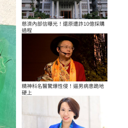
慈濟內部信曝光！還原遭詐10億採購
過程
精神科名醫驚爆性侵！逼男病患跪地
硬上