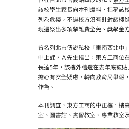
該校學生家長向本刊爆料，指稱該
理想混蛋號召粉絲跨海追星吃美食！
18:
列為
危樓
，不過校方沒有針對該樓
現還祭出多項學雜費全免、獎學金
曾名列北市傳說私校「東南西北中
中上課，Ａ先生指出，東方工商位
長達5年，該樓外牆還在去年底被
擔心有安全疑慮，轉向教育局舉報
作為。
本刊調查，東方工商的中正樓，樓高6
室、圖書館、實習教室、專業教室