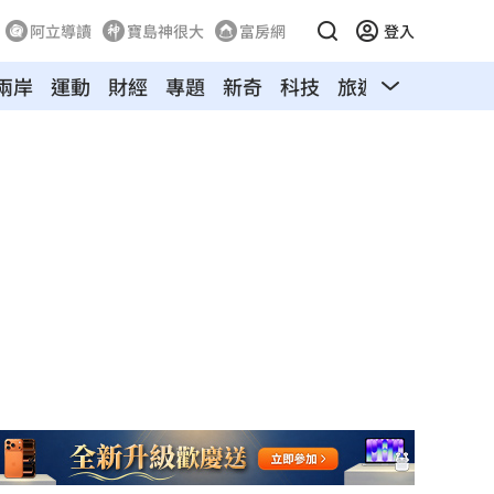
阿立導讀
寶島神很大
富房網
登入
兩岸
運動
財經
專題
新奇
科技
旅遊
汽車
寵物