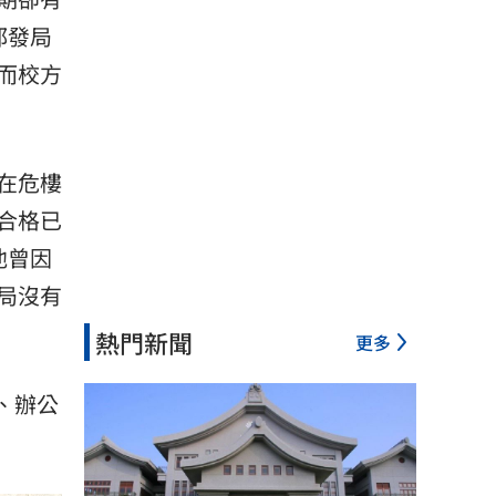
都發局
而校方
在危樓
合格已
他曾因
局沒有
熱門新聞
更多
、辦公