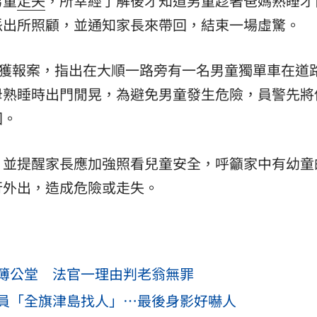
男童
走失
，所幸經了解後才知道男童趁著爸媽熟睡才
派出所照顧，並通知家長來帶回，結束一場虛驚。
接獲報案，指出在大順一路旁有一名男童獨單車在道
母熟睡時出門閒晃，為避免男童發生危險，員警先將
回。
，並提醒家長應加強照看兒童安全，呼籲家中有幼童
行外出，造成危險或走失。
簿公堂 法官一理由判老翁無罪
員「全旗津島找人」…最後身影好嚇人