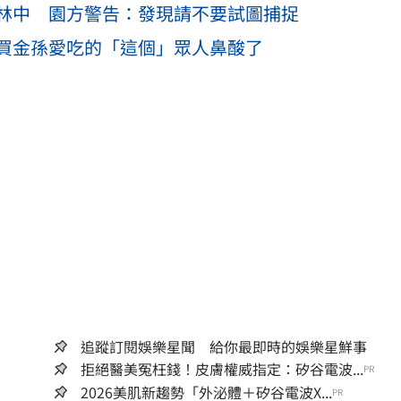
林中 園方警告：發現請不要試圖捕捉
買金孫愛吃的「這個」眾人鼻酸了
追蹤訂閱娛樂星聞 給你最即時的娛樂星鮮事
拒絕醫美冤枉錢！皮膚權威指定：矽谷電波...
PR
2026美肌新趨勢「外泌體＋矽谷電波X...
PR