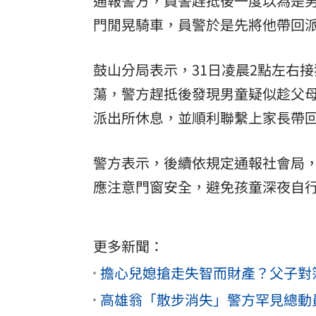
通報警方，員警趕抵後一度以為是
門閒晃騎車，員警於是先將他帶回
鼓山分局表示，31日凌晨2點左右
蕩
，警方趕抵後發現男童疑似趁父
派出所休息，並順利聯繫上家長帶
警方表示，後續依規定通報社會局
應注意門窗安全，避免孩童深夜自
更多新聞：
擔心兒媳搶走失智而財產？父子對
高雄翁「散步消失」警方罕見總動