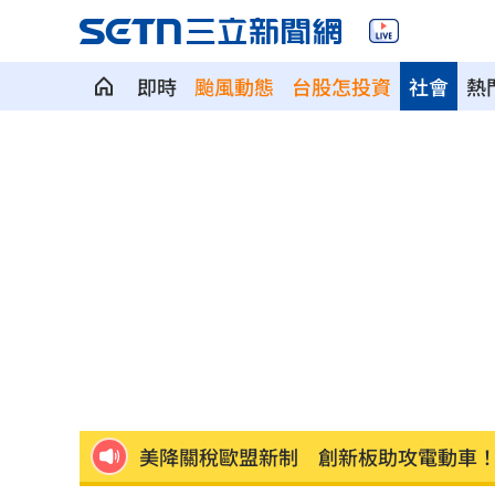
即時
颱風動態
台股怎投資
社會
熱
韓股又出事？高盛喊出「新目標價」
05:
台北市長投票結果曝 她驚喊：蔣該緊
慈濟遭詐10億 陳時中4年前苦勸1句被
設備大廠的「他」！上半年獲利達去年6
外資砍它2萬張 38萬股東拿綠螢光棒自
美降關稅歐盟新制 創新板助攻電動車