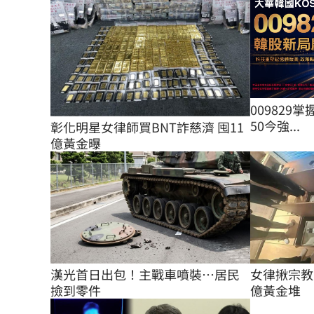
009829掌
50今強...
彰化明星女律師買BNT詐慈濟 囤11
億黃金曝
女律揪宗教
漢光首日出包！主戰車噴裝…居民
億黃金堆
撿到零件