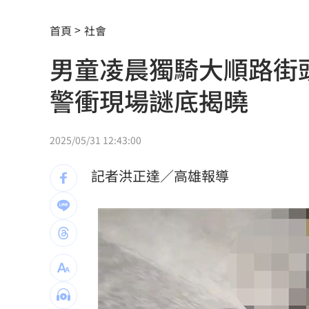
明放颱風假？白海豚「最新暴風侵襲率
首頁
社會
外資狂砍！國家隊3億護盤「 這檔金融股
男童凌晨獨騎大順路街
養生村倒了怎麼辦？永豐信託「專款專
警衝現場謎底揭曉
遭台灣父母折磨？黃仁勳吐心聲
05:09
慶祝退休返家途中 她埋下未爆彈
05:02
2025/05/31 12:43:00
智財局進駐文博會！連辦7天免費諮詢
05
記者洪正達／高雄報導
ETF爆208億逃命潮！ 溫建勳揭買盤
04:2
記憶體加金融雙王牌 這檔瞄準韓股長
台中社宅驚見中國國徽！網全炸鍋
04:09
瞄準胃癌新療法 醣聯啟動一期臨床試