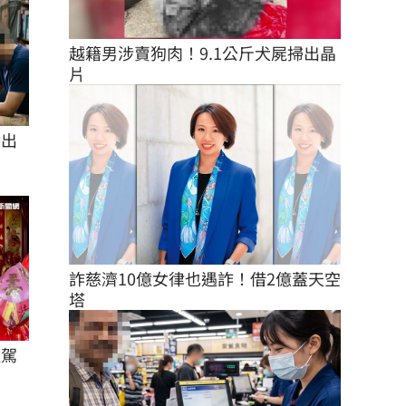
越籍男涉賣狗肉！9.1公斤犬屍掃出晶
片
付出
詐慈濟10億女律也遇詐！借2億蓋天空
塔
駐駕