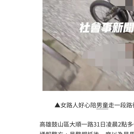
到了機場才知出不去！中國爆鎖國新法
7年前遭譏傻逼！他逆襲超車中國前首富
女兒一句話 兩老退休生活全變調
03:05
記憶體產能全被大廠包下 驚人漲價潮
台灣彩券開獎直播中
20:31
LIVE三立+24小時直播
15:27
三立iNEWS新聞台線上直播
18:00
理想混蛋號召粉絲跨海追星吃美食！
18:
▲女路人好心陪
男童
走一段路
高雄鼓山區大順一路31日凌晨2點