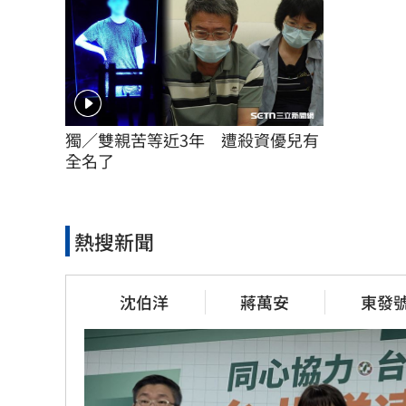
獨／雙親苦等近3年　遭殺資優兒有
全名了
熱搜新聞
沈伯洋
蔣萬安
東發