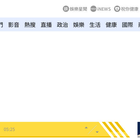
娛樂星聞
iNEWS
祝你健康
門
影音
熱搜
直播
政治
娛樂
生活
健康
國際
35
張了
05:33
罵爆
05:32
成
05:30
嗨
05:30
！
05:25