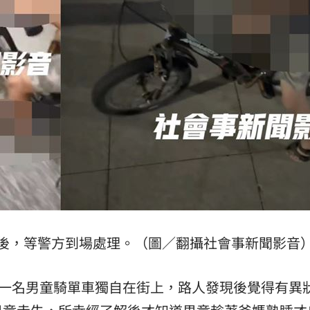
03:57
03:10
來襲
03:04
15
後，等警方到場處理。（圖／翻攝社會事新聞影音
多一名男童騎單車獨自在街上，路人發現後覺得有異