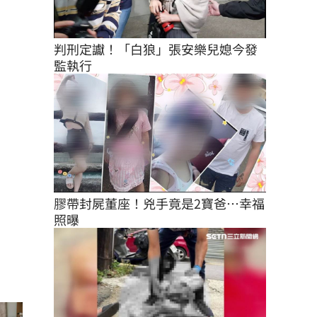
判刑定讞！「白狼」張安樂兒媳今發
監執行
膠帶封屍董座！兇手竟是2寶爸…幸福
照曝