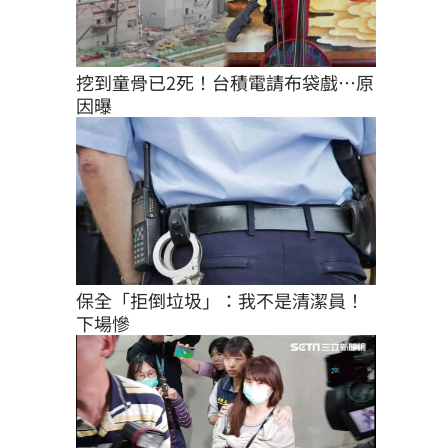
挖到童骨已2死！台積電請布袋戲…原
因曝
保全「拒倒垃圾」：我不是清潔員！
下場慘