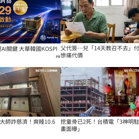
父代簽…兒「14天教召不去」
握AI關鍵 大華韓國KOSPI
慘痛代價
PR
大師詐慈濟！爽睡10.6
挖童骨已2死！台積電「3神明
畫面曝」