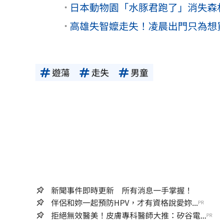
日本動物園「水豚君跑了」消失森
高雄失智嬤走失！凌晨出門只為想
遊蕩
走失
男童
新聞事件即時更新 所有消息一手掌握！
伴侶和妳一起預防HPV，才有資格說愛妳...
PR
拒絕無效醫美！皮膚專科醫師大推：矽谷電...
PR