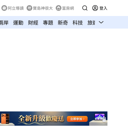
阿立導讀
寶島神很大
富房網
登入
兩岸
運動
財經
專題
新奇
科技
旅遊
汽車
寵物