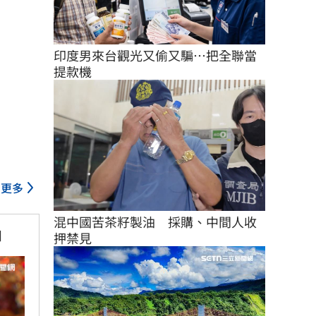
印度男來台觀光又偷又騙…把全聯當
提款機
更多
混中國苦茶籽製油　採購、中間人收
日
押禁見