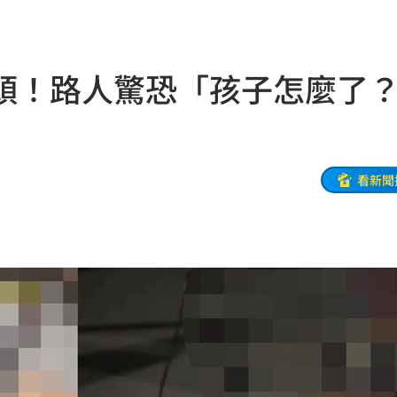
」曝
05:11
」
05:10
頭！路人驚恐「孩子怎麼了
用」
05:10
看新聞
:00
8
牛！
04:22
驗！
04:02