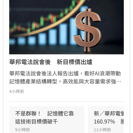
華邦電法說會後　新目標價出爐
華邦電法說會後法人報告出爐，看好AI浪潮帶動
記憶體產業結構轉型，高效能與大容量需求強
勁，推升DRAM與Flash報價持續走揚。華邦電第
4小時前
2季獲利亮眼，毛利率衝上66.25%，每股純益達
5.40元。此外，矽電容產能滿載成為新成長引
擎，公司並大幅調升2026年資本支出至395億
不是群聯！　記憶體它靠
新／華邦電營收
元，全力衝刺高雄廠擴產與先進製程。法人分析
這技術目標價破千
160.97%　股
指出，隨AI需求爆發，2027年記憶體供需缺口將
9小時前
11小時前