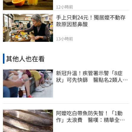
12小時前
手上只剩24元！獨居嬤不動存
款原因惹鼻酸
13小時前
其他人也在看
新冠升溫！疾管署示警「8症
狀」可先快篩 醫點名2類人重
症高風險
阿嬤吃白帶魚防失智！「1動
作」太浪費 醫嘆：精華全沒
了