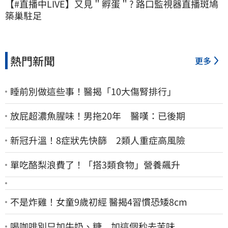
【#直播中LIVE】又見＂孵蛋＂? 路口監視器直播斑鳩
築巢駐足
熱門新聞
更多
睡前別做這些事！醫揭「10大傷腎排行」
放屁超濃魚腥味！男拖20年 醫嘆：已後期
新冠升溫！8症狀先快篩 2類人重症高風險
單吃酪梨浪費了！「搭3類食物」營養飆升
不是炸雞！女童9歲初經 醫揭4習慣恐矮8cm
喝咖啡別只加牛奶、糖 加這個秒去苦味