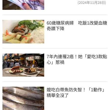
(2024年11月28日)
60歲糖尿病婦　吃飯1改變血糖
奇蹟下降
7年內連罹2癌！她「愛吃3款點
心」惹禍
嬤吃白帶魚防失智！「1動作」
精華全沒了