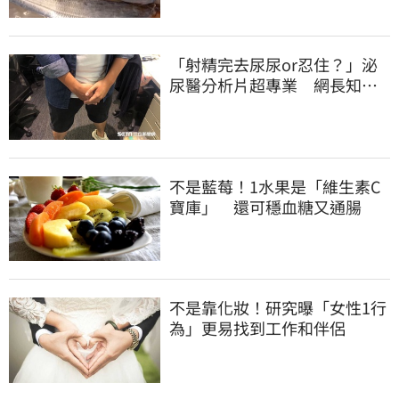
「射精完去尿尿or忍住？」泌
尿醫分析片超專業 網長知
識：解開15年疑惑
不是藍莓！1水果是「維生素C
寶庫」 還可穩血糖又通腸
不是靠化妝！研究曝「女性1行
為」更易找到工作和伴侶