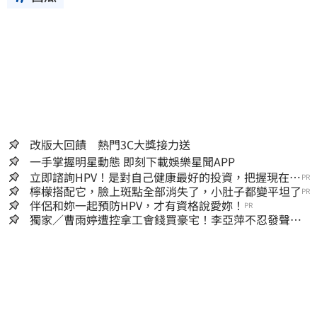
改版大回饋 熱門3C大獎接力送
一手掌握明星動態 即刻下載娛樂星聞APP
立即諮詢HPV！是對自己健康最好的投資，把握現在不
PR
嫌晚！
檸檬搭配它，臉上斑點全部消失了，小肚子都變平坦了
PR
伴侶和妳一起預防HPV，才有資格說愛妳！
PR
獨家／曹雨婷遭控拿工會錢買豪宅！李亞萍不忍發聲：
余天管工會都貼錢