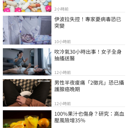
2小時前
伊波拉失控！專家憂病毒恐已
突變
10小時前
吹冷氣30小時出事！女子全身
抽搐送醫
12小時前
男性半夜痠痛「2徵兆」恐已攝
護腺癌晚期
12小時前
100%果汁也傷身？研究：高血
壓風險增35%