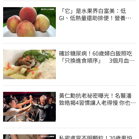
「它」是水果界白富美：低
GI、低熱量還助排便！營養師
曝黃金攝取量
確診糖尿病！60歲婦白飯照吃
「只換進食順序」 3個月血糖
奇蹟下降
黃仁勳抗老祕密曝光！名醫潘
致皓揭4習慣讓人老得慢 你也可
以有年輕感
私密處冒不明顆粒！20歲男怕