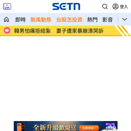
登入
即時
颱風動態
台股怎投資
熱門
影音
熱搜
訴
視導濱海打擊操演 賴清德廣播鼓舞國軍
慈濟遭
來