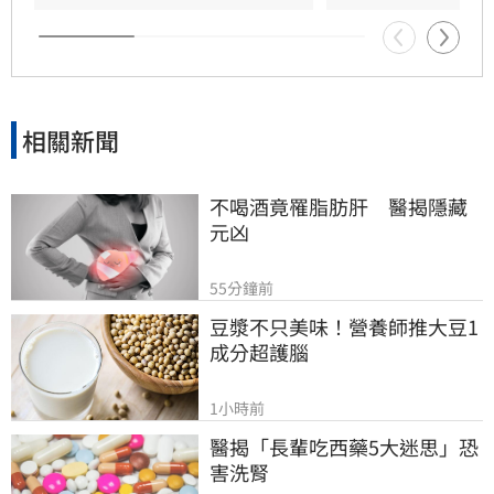
擴大，華邦電中長線營運看俏，兩家本土券商分
別給予200元及275元目標價，市場對其獲利爆發
力寄予厚望。提醒投資人，投資股票具備風險，
應審慎評估市場波動並自行承擔決策結果。
相關新聞
不喝酒竟罹脂肪肝　醫揭隱藏
元凶
55分鐘前
豆漿不只美味！營養師推大豆1
成分超護腦
1小時前
醫揭「長輩吃西藥5大迷思」恐
害洗腎