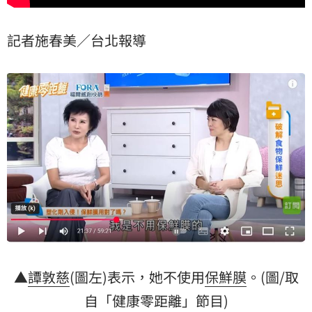
記者施春美／台北報導
▲
譚敦慈
(圖左)表示，她不使用
保鮮膜
。(圖/取
自「健康零距離」節目)