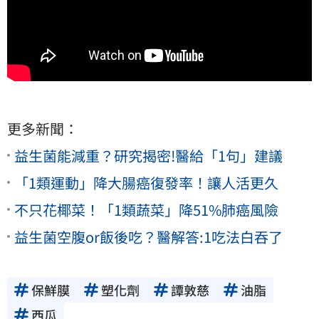
更多新聞：
益生菌能減重？研究揭密!醫給「1句」建議
「1類運動」降大腸癌復發率！讓人活更久
不只花椰菜！「1類蔬菜」降51%肺癌風險
益生菌空腹or飯後吃？醫解答:1吃法白吞了
保鮮膜
塑化劑
譚敦慈
油脂
西瓜