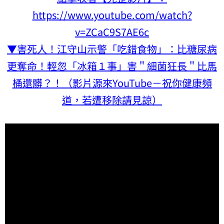
https://www.youtube.com/watch?
v=ZCaC9S7AE6c
▼害死人！江守山示警「吃錯食物」：比糖尿病
更奪命！輕忽「冰箱１事」害＂細菌狂長＂比馬
桶還髒？！（影片源來YouTube－祝你健康頻
道，若遭移除請見諒）