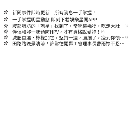
新聞事件即時更新 所有消息一手掌握！
一手掌握明星動態 即刻下載娛樂星聞APP
腹部脂肪的「剋星」找到了，常吃這幾物，吃走大肚
PR
囊，瘦出小蠻腰
伴侶和妳一起預防HPV，才有資格說愛妳！
PR
減肥首選，檸檬加它，堅持一週，腰細了，瘦到你懷疑
PR
人生
田路路晚景淒涼！許常德開轟工會理事長曹雨婷不忍
了：別只包紅包慰問