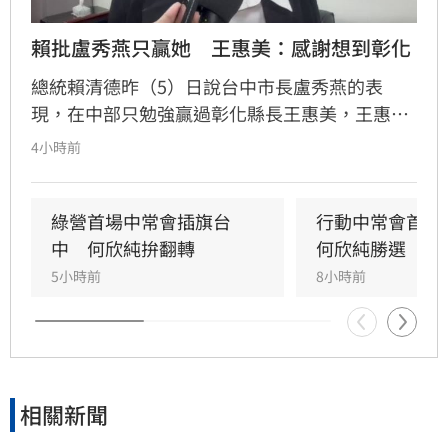
賴批盧秀燕只贏她　王惠美：感謝想到彰化
總統賴清德昨（5）日說台中市長盧秀燕的表
現，在中部只勉強贏過彰化縣長王惠美，王惠美
早上有回應、不過語氣酸溜溜。
4小時前
綠營首場中常會插旗台
行動中常會首選
中　何欣純拚翻轉
何欣純勝選
5小時前
8小時前
相關新聞