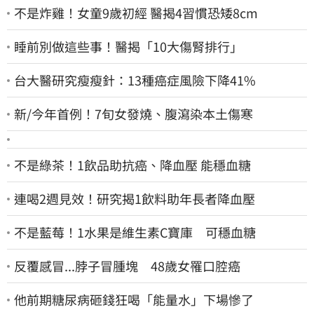
不是炸雞！女童9歲初經 醫揭4習慣恐矮8cm
睡前別做這些事！醫揭「10大傷腎排行」
台大醫研究瘦瘦針：13種癌症風險下降41%
新/今年首例！7旬女發燒、腹瀉染本土傷寒
不是綠茶！1飲品助抗癌、降血壓 能穩血糖
連喝2週見效！研究揭1飲料助年長者降血壓
不是藍莓！1水果是維生素C寶庫 可穩血糖
反覆感冒...脖子冒腫塊 48歲女罹口腔癌
他前期糖尿病砸錢狂喝「能量水」下場慘了