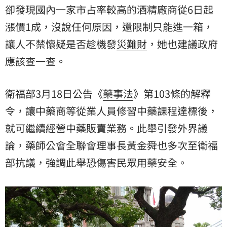
卻發現國內一家市占率較高的酒精廠商從6日起
漲價1成，沒說任何原因，還限制只能進一箱，
讓人不禁懷疑是否趁機發
災難財
，她也建議政府
應該查一查。
衛福部3月18日公告《
藥事法
》第103條的解釋
令，讓中藥商等從業人員修習中藥課程達標後，
就可繼續經營中藥販賣業務。此舉引發外界議
論，藥師公會全聯會理事長黃金舜也多次至衛福
部抗議，強調此舉恐傷害民眾用藥安全。