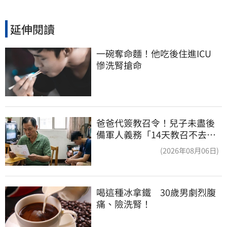
延伸閱讀
一碗奪命麵！他吃後住進ICU　
慘洗腎搶命
爸爸代簽教召令！兒子未盡後
備軍人義務「14天教召不去」
換3個月刑期
(2026年08月06日)
喝這種冰拿鐵　30歲男劇烈腹
痛、險洗腎！