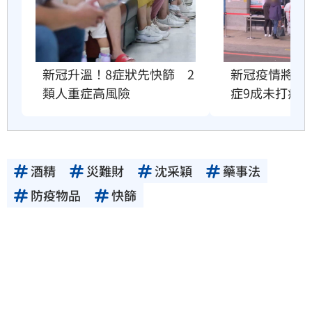
新冠升溫！8症狀先快篩　2
新冠疫情將衝
類人重症高風險
症9成未打疫
酒精
災難財
沈采穎
藥事法
防疫物品
快篩