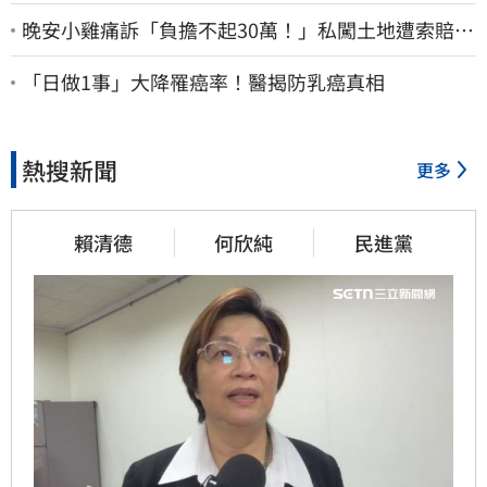
晚安小雞痛訴「負擔不起30萬！」私闖土地遭索賠
崩潰：不接受漫天要價
「日做1事」大降罹癌率！醫揭防乳癌真相
熱搜新聞
更多
賴清德
何欣純
民進黨