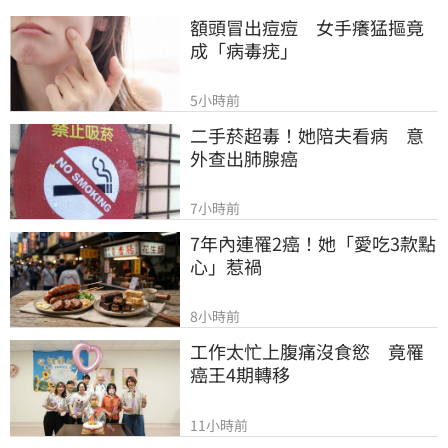
額頭冒出痘痘　女手癢猛摳竟
成「病毒疣」
5小時前
二手菸超毒！她陪夫看病　意
外查出肺腺癌
7小時前
7年內連罹2癌！她「愛吃3款點
心」惹禍
8小時前
工作太忙上腹痛沒食慾　竟罹
癌王4期轉移
11小時前