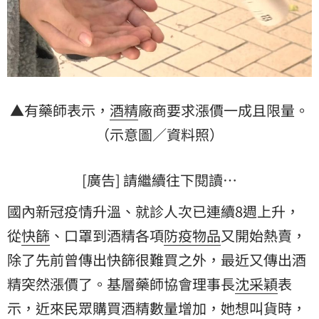
▲有藥師表示，
酒精
廠商要求漲價一成且限量。
（示意圖／資料照）
[廣告] 請繼續往下閱讀…
國內新冠疫情升溫、就診人次已連續8週上升，
從
快篩
、口罩到酒精各項
防疫物品
又開始熱賣，
除了先前曾傳出快篩很難買之外，最近又傳出酒
精突然漲價了。基層藥師協會理事長
沈采穎
表
示，近來民眾購買酒精數量增加，她想叫貨時，