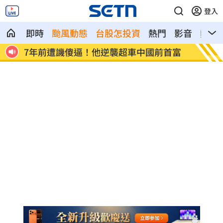
登入
即時
颱風動態
台股怎投資
熱門
影音
熱搜
首富
女兒一句話 兩老退休生活全變調
記憶
襲