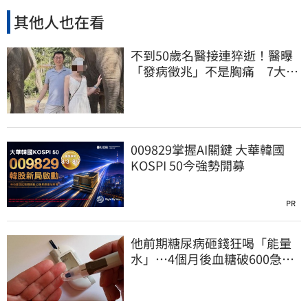
其他人也在看
不到50歲名醫接連猝逝！醫曝
「發病徵兆」不是胸痛 7大警
訊一次看
009829掌握AI關鍵 大華韓國
KOSPI 50今強勢開募
PR
他前期糖尿病砸錢狂喝「能量
水」⋯4個月後血糖破600急
診！緊急洗腎搶命