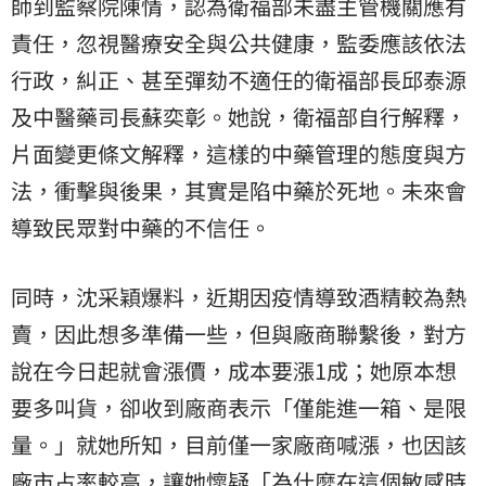
師到監察院陳情，認為衛福部未盡主管機關應有
責任，忽視醫療安全與公共健康，監委應該依法
行政，糾正、甚至彈劾不適任的衛福部長邱泰源
及中醫藥司長蘇奕彰。她說，衛福部自行解釋，
片面變更條文解釋，這樣的中藥管理的態度與方
法，衝擊與後果，其實是陷中藥於死地。未來會
導致民眾對中藥的不信任。
同時，沈采穎爆料，近期因疫情導致酒精較為熱
賣，因此想多準備一些，但與廠商聯繫後，對方
說在今日起就會漲價，成本要漲1成；她原本想
要多叫貨，卻收到廠商表示「僅能進一箱、是限
量。」就她所知，目前僅一家廠商喊漲，也因該
廠市占率較高，讓她懷疑「為什麼在這個敏感時