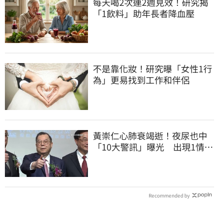
每天喝2次連2週見效！研究揭
「1飲料」助年長者降血壓
不是靠化妝！研究曝「女性1行
為」更易找到工作和伴侶
黃崇仁心肺衰竭逝！夜尿也中
「10大警訊」曝光 出現1情況
快就醫
Recommended by