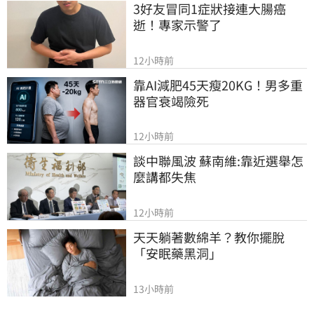
3好友冒同1症狀接連大腸癌
逝！專家示警了
12小時前
靠AI減肥45天瘦20KG！男多重
器官衰竭險死
12小時前
談中聯風波 蘇南維:靠近選舉怎
麼講都失焦
12小時前
天天躺著數綿羊？教你擺脫
「安眠藥黑洞」
13小時前