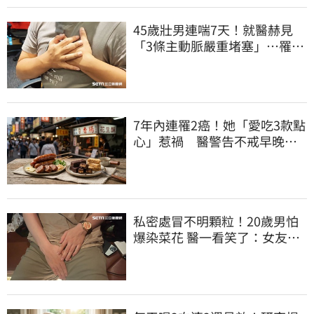
45歲壯男連喘7天！就醫赫見
「3條主動脈嚴重堵塞」…罹冠
心症險死
7年內連罹2癌！她「愛吃3款點
心」惹禍 醫警告不戒早晚有
肝癌
私密處冒不明顆粒！20歲男怕
爆染菜花 醫一看笑了：女友常
誤會