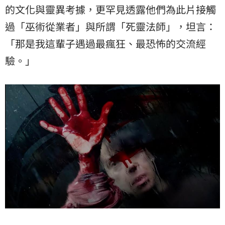
的文化與靈異考據，更罕見透露他們為此片接觸
過「巫術從業者」與所謂「死靈法師」，坦言：
「那是我這輩子遇過最瘋狂、最恐怖的交流經
驗。」