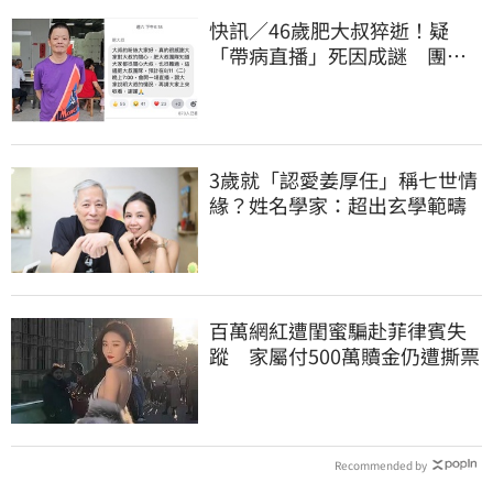
快訊／46歲肥大叔猝逝！疑
「帶病直播」死因成謎 團隊
「證實1事」發聲
3歲就「認愛姜厚任」稱七世情
緣？姓名學家：超出玄學範疇
百萬網紅遭閨蜜騙赴菲律賓失
蹤 家屬付500萬贖金仍遭撕票
Recommended by