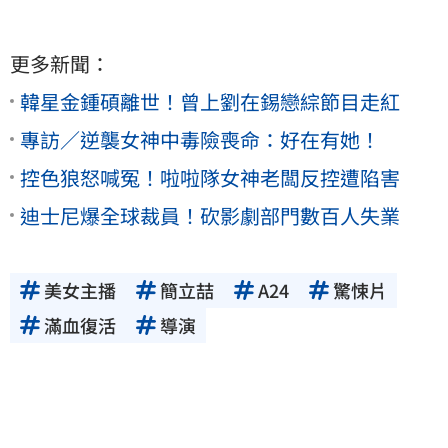
更多新聞：
韓星金鍾碩離世！曾上劉在錫戀綜節目走紅
專訪／逆襲女神中毒險喪命：好在有她！
控色狼怒喊冤！啦啦隊女神老闆反控遭陷害
迪士尼爆全球裁員！砍影劇部門數百人失業
美女主播
簡立喆
A24
驚悚片
滿血復活
導演