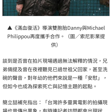
▲《滿血復活》導演雙胞胎Danny與Michael
Philippou再度攜手合作。（圖／索尼影業提
供）
談到是否曾在拍片現場遇過無法解釋的情況，兄
弟倆提及曾在夜裡聽見已過世祖父回家，甚至洗
碗的聲音，對年幼的他們來說是一種「安慰」，
但如今也成為探索死亡與記憶主題的起點。
簡立喆補充指出：「台灣許多靈異電影的拍攝現
場也曾傳出異象，有時連記者訪問都會出現狀