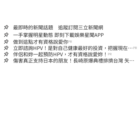
最即時的新聞話題 追蹤訂閱三立新聞網
一手掌握明星動態 即刻下載娛樂星聞APP
做到這點才有資格說愛你
PR
立即諮詢HPV！是對自己健康最好的投資，把握現在不
PR
嫌晚！
伴侶和妳一起預防HPV，才有資格說愛妳！
PR
傷害真正支持日本的朋友！長崎原爆典禮排擠台灣 矢板
明夫怒了