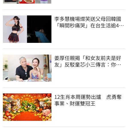
李多慧機場燦笑送父母回韓國
「瞬間秒痛哭」在台生活逾4年
吐實：很難過
姜厚任親揭「和女友前夫是好
友」反駁童芯小三傳言：你在
講三小？
12生肖本周運勢出爐 虎勇奪
事業、財運雙冠王