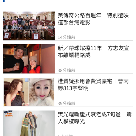
美傳奇公路百週年　特別選映
這部台灣電影
14分鐘前
新／帶球嫁撐11年　方志友宣
布離婚楊銘威
38分鐘前
遭質疑挪用會費買豪宅！曹雨
婷813字聲明
39分鐘前
樊光耀斷崖式衰老成7旬爸　驚
人模樣曝光