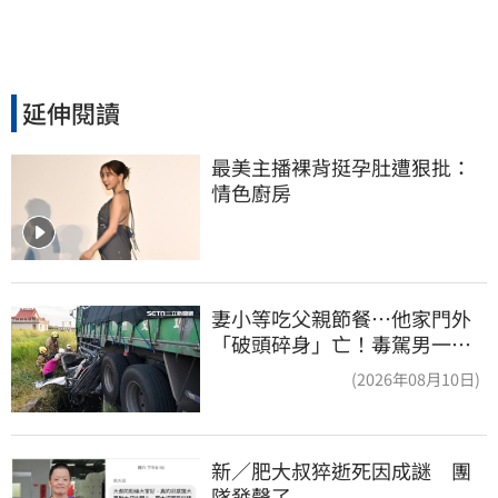
延伸閱讀
最美主播裸背挺孕肚遭狠批：
情色廚房
妻小等吃父親節餐⋯他家門外
「破頭碎身」亡！毒駕男一路
向南撞死人收押
(2026年08月10日)
新／肥大叔猝逝死因成謎　團
隊發聲了