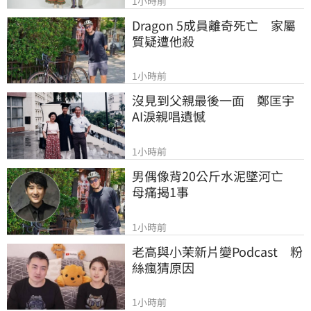
1小時前
Dragon 5成員離奇死亡　家屬
質疑遭他殺
1小時前
沒見到父親最後一面　鄭匡宇
AI淚親唱遺憾
1小時前
男偶像背20公斤水泥墜河亡　
母痛揭1事
1小時前
老高與小茉新片變Podcast　粉
絲瘋猜原因
1小時前