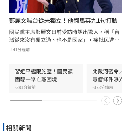
鄭麗文喊台從未獨立！他翻馬英九1句打臉
國民黨主席鄭麗文日前受訪時語出驚人，稱「台
灣從來沒有獨立過、也不是國家」，痛批民進黨
主張台獨是自欺欺人，相關言論引發政壇熱議。
-441分鐘前
對此，資深媒體人黃暐瀚發文反駁，明確表態
「台灣，是我們的國家！」。黃暐瀚指出，無論
稱呼中華民國或台灣，我國具備主權獨立、民主
習近平極限施壓！國民黨
北戴河密令／習
法治及人權保障，且擁有自行選舉總統的權利，
面臨一舉亡黨困境
毒瘤條件曝光
與對岸互不隸屬。他強調國民黨過去論述多主張
-381分鐘前
-373分鐘前
台灣在中華民國治理下為獨立國家，鄭麗文的言
論與過往脈絡顯有差異，再度引發對於國家定位
與兩岸關係的激烈辯論。
相關新聞