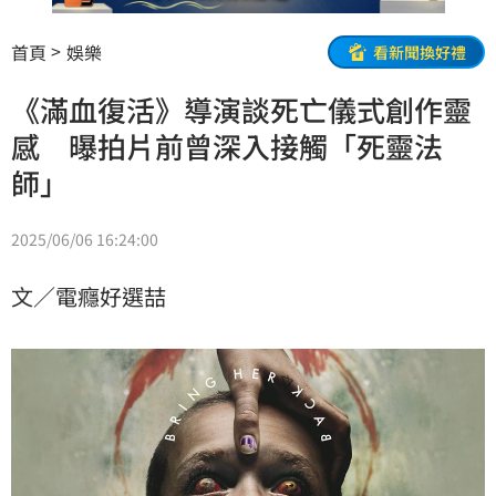
首頁
娛樂
看新聞換好禮
《滿血復活》導演談死亡儀式創作靈
感 曝拍片前曾深入接觸「死靈法
師」
2025/06/06 16:24:00
文／電癮好選喆