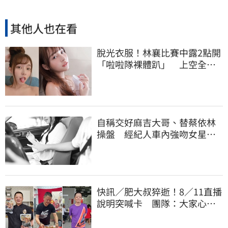
其他人也在看
脫光衣服！林襄比賽中露2點開
「啦啦隊裸體趴」 上空全裸
被看光光
自稱交好麻吉大哥、替蔡依林
操盤 經紀人車內強吻女星挨
告！栽在錄音檔
快訊／肥大叔猝逝！8／11直播
說明突喊卡 團隊：大家心情
都還沒整理好