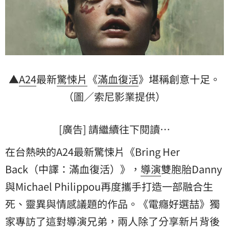
▲
A24
最新
驚悚片
《
滿血復活
》堪稱創意十足。
（圖／索尼影業提供）
[廣告] 請繼續往下閱讀…
在台熱映的A24最新驚悚片《Bring Her
Back（中譯：滿血復活）》，
導演
雙胞胎Danny
與Michael Philippou再度攜手打造一部融合生
死、靈異與情感議題的作品。《電癮好選喆》獨
家專訪了這對導演兄弟，兩人除了分享新片背後