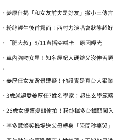
姜厚任揭「和女友前夫是好友」撇小三傳言
粉絲輕生後首露面！西村力演唱會狀態超好
「肥大叔」8/11直播突喊卡 原因曝光
車內強吻女星！知名經紀人硬辯又沒伸舌頭
姜厚任女友背景遭疑！他證實是真台大畢業
3歲就認愛姜厚任?姓名學家：超出玄學範疇
26歲女優遭變態偷拍！粉絲攜多台鏡頭闖入
李多慧燦笑機場送父母轉身「瞬間秒痛哭」