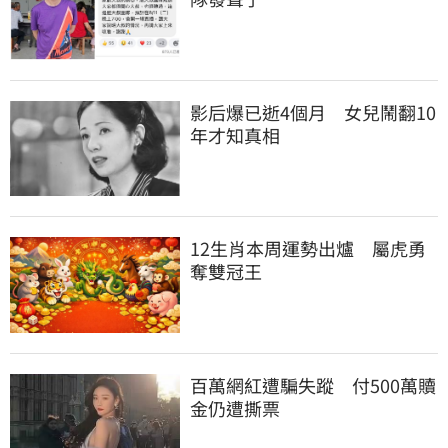
影后爆已逝4個月　女兒鬧翻10
年才知真相
12生肖本周運勢出爐　屬虎勇
奪雙冠王
百萬網紅遭騙失蹤　付500萬贖
金仍遭撕票