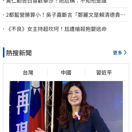
黃仁勳告白喜歡華莎！她尬稱：不知他是誰
2都藍營勝算小！吳子嘉斷言「鄭麗文是賴清德貴
人」：保送2028連任總統
《不良》女主持超坎坷！尪遭槍殺抱嬰逃命
熱搜新聞
更多
台灣
中國
習近平