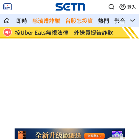
登入
即時
慈濟遭詐騙
台股怎投資
熱門
影音
熱
灣電
控Uber Eats無視法律 外送員提告詐欺
合歡山
蓮