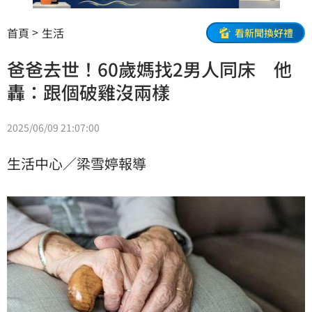
首頁
生活
看新聞換好禮
爸爸去世！60歲媽找2男人同床 他
轟：跟個破雞沒兩樣
2025/06/09 21:07:00
生活中心／梁雪婷報導