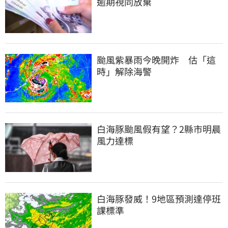
逾期視同放棄
颱風紫暴雨今晚開炸　估「這
時」解除海警
白海豚颱風假有望？2縣市明晨
風力達標
白海豚發威！9地區預測達停班
課標準