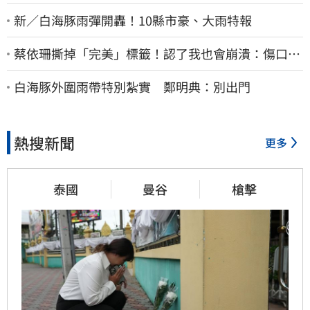
新／白海豚雨彈開轟！10縣市豪、大雨特報
蔡依珊撕掉「完美」標籤！認了我也會崩潰：傷口終
究會癒合
白海豚外圍雨帶特別紮實 鄭明典：別出門
熱搜新聞
更多
泰國
曼谷
槍擊