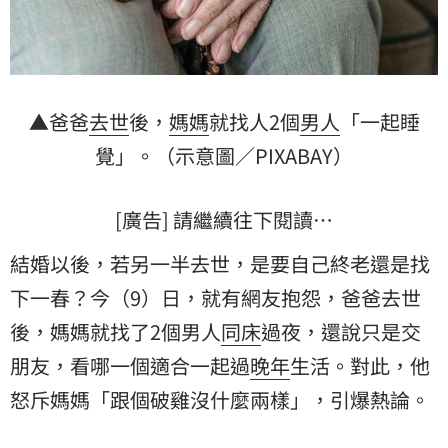
▲爸爸
去世
後，
媽媽
就找人2個
男人
「一起睡
覺」。（示意圖／PIXABAY）
[廣告] 請繼續往下閱讀…
結婚以後，若另一半去世，是要自己終老還是找
下一春？今（9）日，就有網友抱怨，爸爸去世
後，媽媽就找了2個男人
同床
過夜，還說只是交
朋友，看哪一個適合一起過
晚年
生活。對此，他
怒斥媽媽「跟個破雞沒什麼兩樣」，引爆熱論。