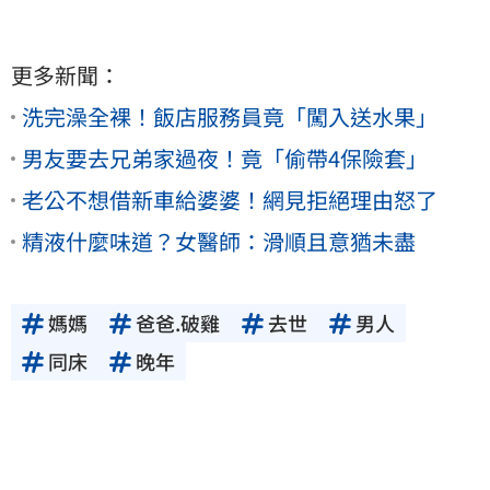
更多新聞：
洗完澡全裸！飯店服務員竟「闖入送水果」
男友要去兄弟家過夜！竟「偷帶4保險套」
老公不想借新車給婆婆！網見拒絕理由怒了
精液什麼味道？女醫師：滑順且意猶未盡
媽媽
爸爸.破雞
去世
男人
同床
晚年