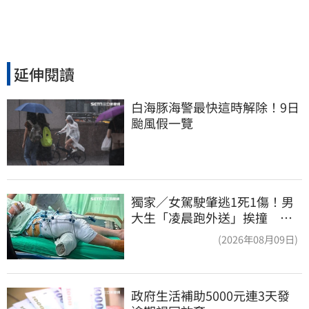
延伸閱讀
白海豚海警最快這時解除！9日
颱風假一覽
獨家／女駕駛肇逃1死1傷！男
大生「凌晨跑外送」挨撞 媽
淚：家快瓦解
(2026年08月09日)
政府生活補助5000元連3天發 