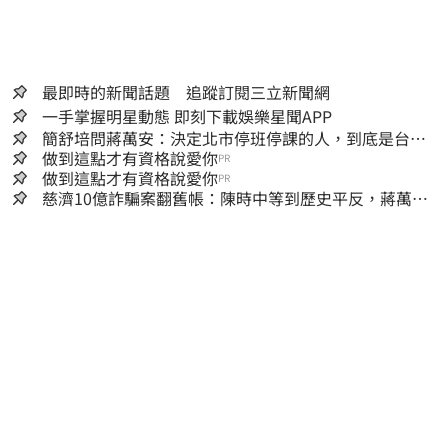
最即時的新聞話題 追蹤訂閱三立新聞網
一手掌握明星動態 即刻下載娛樂星聞APP
簡舒培問蔣萬安：決定北市停班停課的人，到底是台北
市長，還是氣象署？
做到這點才有資格說愛你
PR
做到這點才有資格說愛你
PR
慈濟10億詐騙案翻舊帳：陳時中等到歷史平反，蔣萬安
償還2022政治利息