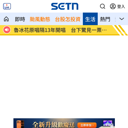
登入
即時
颱風動態
台股怎投資
生活
熱門
影音
摘雙
魯冰花原唱隔13年開唱 台下驚見一票大
長野安
咖
困