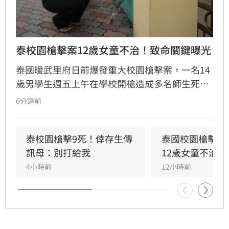
泰校園槍擊案12歲女童不治！致命關鍵曝光
泰國暖武里府日前爆發重大校園槍擊案，一名14
歲男學生週五上午在學校開槍造成多名師生死
傷，之後舉槍自盡，且嫌犯被懷疑案發前已在家
6分鐘前
中殺害祖父母，而一名12歲女童送醫搶救後傷重
不治，使整起事件死亡人數增加至9人。慘案發
生後，泰國總理阿努廷（Anutin Charnvirakul）
泰校園槍擊9死！倖存生傳
泰國校園槍擊案
隨即承諾推動新的槍枝管制法律，未來擬限制一
訊母：別打給我
12歲女童不治
般民眾攜帶槍枝，僅允許執勤中的政府官員持
4小時前
12小時前
槍。