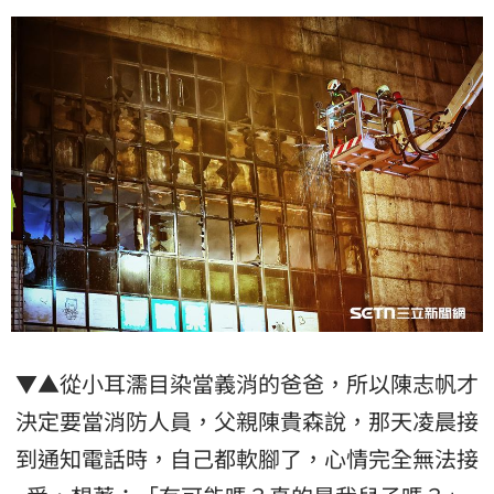
▼▲從小耳濡目染當義消的爸爸，所以陳志帆才
決定要當消防人員，父親陳貴森說，那天凌晨接
到通知電話時，自己都軟腳了，心情完全無法接