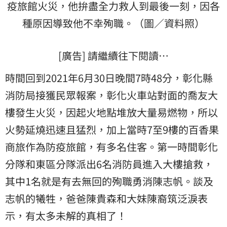
疫旅館
火災，他拚盡全力救人到最後一刻，因各
種原因導致他不幸殉職。（圖／資料照）
[廣告] 請繼續往下閱讀…
時間回到2021年6月30日晚間7時48分，彰化縣
消防
局接獲民眾報案，彰化火車站對面的喬友大
樓發生火災，因起火地點堆放大量易燃物，所以
火勢延燒迅速且猛烈，加上當時7至9樓的百香果
商旅作為防疫旅館，有多名住客。第一時間彰化
分隊和東區分隊派出6名消防員進入大樓搶救，
其中1名就是有去無回的殉職勇消陳志帆。談及
志帆的犧牲，爸爸陳貴森和大妹陳裔筑泛淚表
示，有太多未解的真相了！