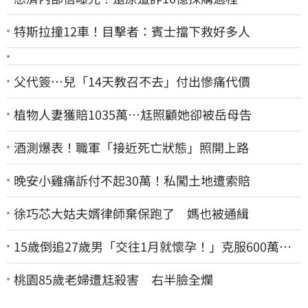
特斯拉撞12車！目擊者：賓士擋下救好多人
父代簽…兒「14天教召不去」付出慘痛代價
植物人妻獲賠1035萬…尪照顧她卻被岳母告
酒測爆表！職軍「接近死亡狀態」照開上路
晚安小雞痛訴付不起30萬！私闖土地遭索賠
徐巧芯大姑夫婿律師棄保跑了 媽也被通緝
15歲倒追27歲男「交往1月就懷孕！」克服600萬債
務 36歲美魔女當阿嬤了
桃園85歲老婦遭尪殺害 右半臉全爛