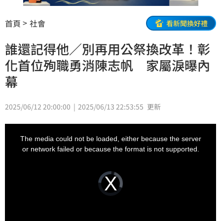
首頁
社會
看新聞換好禮
誰還記得他／別再用公祭換改革！彰
化首位殉職勇消陳志帆 家屬淚曝內
幕
2025/06/12 20:00:00
2025/06/13 22:53:55
更新
This
is
a
The media could not be loaded, either because the server
modal
window.
or network failed or because the format is not supported.
Video
Player
is
loading.