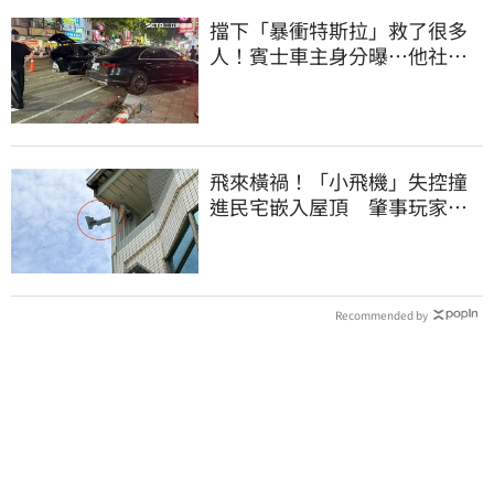
擋下「暴衝特斯拉」救了很多
人！賓士車主身分曝…他社群
擁1.4萬追蹤
飛來橫禍！「小飛機」失控撞
進民宅嵌入屋頂 肇事玩家疑
心虛落跑了
Recommended by