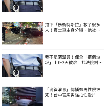
道結果出爐
擋下「暴衝特斯拉」救了很多
人！賓士車主身分曝…他社群
擁1.4萬追蹤
我不是清潔員！保全「拒倒垃
圾」上班3天被炒 找法院討公
道結果出爐
「滴管灌毒」傳播妹再性侵致
死！台中宮廟男強拍性愛片
惡行曝光