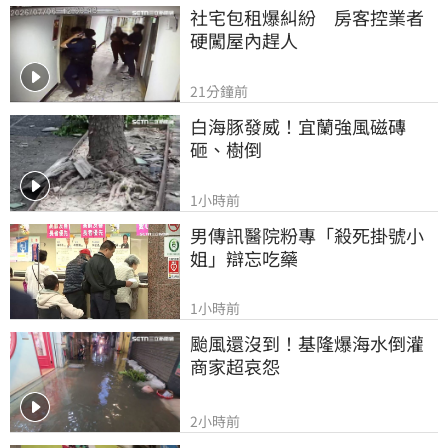
社宅包租爆糾紛　房客控業者
硬闖屋內趕人
21分鐘前
白海豚發威！宜蘭強風磁磚
砸、樹倒
1小時前
男傳訊醫院粉專「殺死掛號小
姐」辯忘吃藥
1小時前
颱風還沒到！基隆爆海水倒灌 
商家超哀怨
2小時前