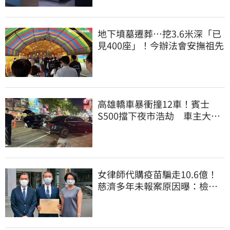
地下墳墓遷葬…挖3.6米深「已
見400座」！今辦法會安撫祖先
高雄轎車暴衝撞12車！賓士
S500擋下夜市浩劫 車主大
度：車再買就有
女律師代購疫苗騙走10.6億！
慈濟多年未報案原因曝：檢警
上門才知被騙