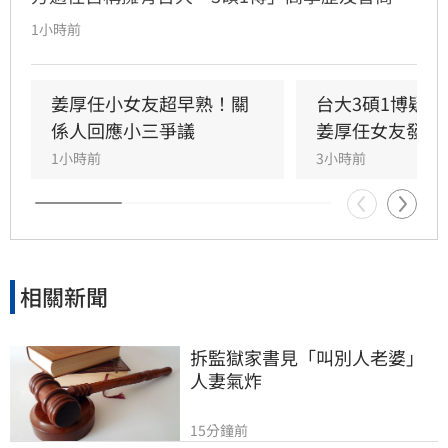
146等背景引發外界高度質疑。童芯日前於社群
1小時前
發布千字長文，以「台大學姐」自居暢談邏輯與
真相，試圖回應爭議，卻未提供具體學歷證明文
件，導致話題持續發酵，網友針對其學歷真實性
姜厚任小女友超早熟！關
台大3碩1博疑
仍存有諸多疑問。面對女友身陷輿論風波，姜厚
係人回應小三爭議
姜厚任女友發聲
任展現力挺態度，笑稱兩人的戀情已像偵探片，
1小時前
3小時前
強調對女友背景知情且不擔憂。林宜君
相關新聞
拆監獄家書見「叫別人老婆」
人妻氣炸
15分鐘前