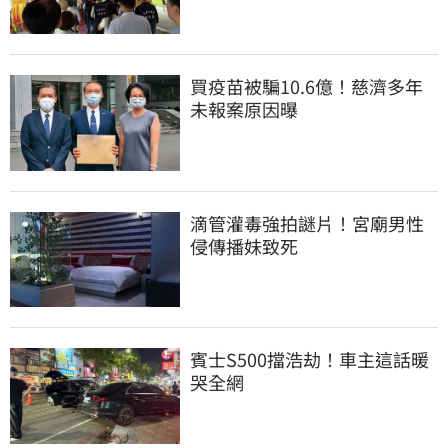
買疫苗被騙10.6億！慈濟多年
未報案原因曝
滴管灌毒強拍謎片！宮廟男性
侵傳播妹致死
賓士S500擋浩劫！車主這話暖
哭全網