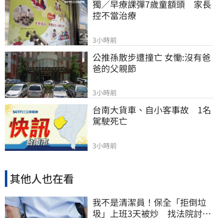
獨／早療課彈7歲童額頭　家長
控不當治療
3小時前
公推孫散步遭撞亡 女慟:沒有爸
爸的父親節
3小時前
台南大貨車、自小客事故　1名
駕駛死亡
3小時前
其他人也在看
我不是清潔員！保全「拒倒垃
圾」上班3天被炒 找法院討公