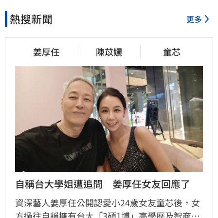
熱搜新聞
更多
姜厚任
陳苡孋
童芯
自稱台大學姐遭追問　姜厚任女友回應了
資深藝人姜厚任公開認愛小24歲女友童芯後，女
方過往自稱擁有台大「3碩1博」高學歷及智商