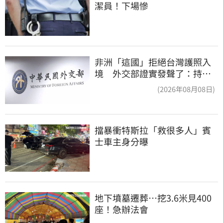
潔員！下場慘
非洲「這國」拒絕台灣護照入
境 外交部證實發聲了：持續
交涉聯繫
(2026年08月08日)
擋暴衝特斯拉「救很多人」賓
士車主身分曝
地下墳墓遷葬…挖3.6米見400
座！急辦法會