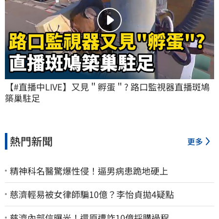
【#直播中LIVE】又見＂孵蛋＂? 路口監視器直播斑鳩
築巢駐足
熱門新聞
更多
精神科名醫驚爆性侵！逼男病患跪地硬上
慈濟輕易被女律師騙10億？李怡貞拋4疑點
慈濟內部信曝光！還原遭詐10億採購過程