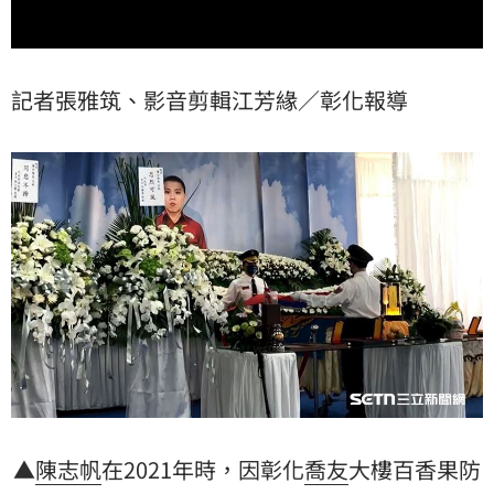
記者張雅筑、影音剪輯江芳緣／彰化報導
▲
陳志帆
在2021年時，因彰化
喬友
大樓
百香果防