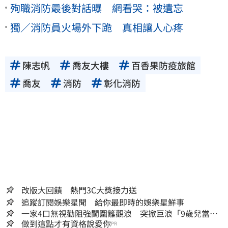
殉職消防最後對話曝 網看哭：被遺忘
獨／消防員火場外下跪 真相讓人心疼
陳志帆
喬友大樓
百香果防疫旅館
喬友
消防
彰化消防
改版大回饋 熱門3C大獎接力送
追蹤訂閱娛樂星聞 給你最即時的娛樂星鮮事
一家4口無視勸阻強闖圍籬觀浪 突掀巨浪「9歲兒當場
遭捲入海」
做到這點才有資格說愛你
PR