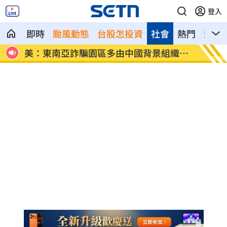
登入
即時
颱風動態
台股怎投資
社會
熱門
影音
守則」
美：東南亞詐騙園區多由中國背景組織主
拆監獄
導