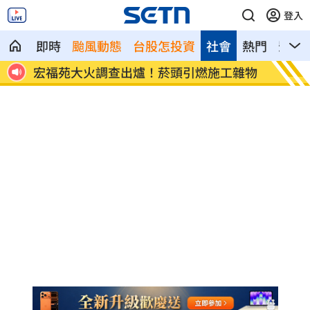
登入
即時
颱風動態
台股怎投資
社會
熱門
影音
8元！
宏福苑大火調查出爐！菸頭引燃施工雜物
定投1
位！