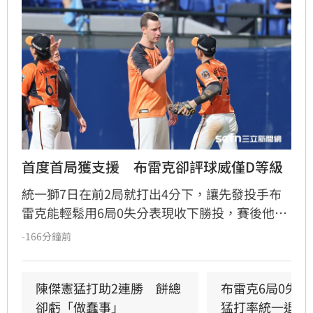
首度首局獲支援　布雷克卻評球威僅D等級
統一獅7日在前2局就打出4分下，讓先發投手布
雷克能輕鬆用6局0失分表現收下勝投，賽後他也
表示今晚投球特別輕鬆，但反而檢討自己的投球
-166分鐘前
內容可能是本季最差一役，球威更是只有C、D等
級。」
陳傑憲猛打助2連勝　餅總
布雷克6局0失
卻虧「做蠢事」
猛打率統一退富