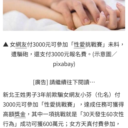
▲ 女
網友
付3000元可參加「
性愛
挑戰賽」未料，
遭騙砲，還支付3000元報名費。(示意圖／
pixabay)
[廣告] 請繼續往下閱讀…
新北王姓男子3年前欺騙女網友小芬（化名）付
3000元可參加「性愛挑戰賽」，達成任務可獲得
高額
獎金
，其中一項挑戰就是「30天發生60次
性
行為
」成功可獲600萬元；女方天真付費參加，