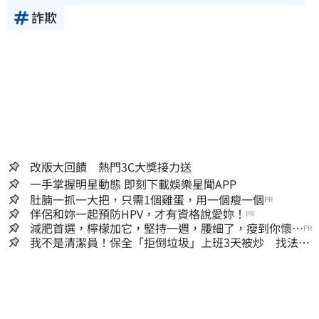
詐欺
改版大回饋 熱門3C大獎接力送
一手掌握明星動態 即刻下載娛樂星聞APP
肚腩一抓一大把，只需1個雞蛋，用一個瘦一個
PR
伴侶和妳一起預防HPV，才有資格說愛妳！
PR
減肥首選，檸檬加它，堅持一週，腰細了，瘦到你懷疑
PR
人生
我不是清潔員！保全「拒倒垃圾」上班3天被炒 找法院
討公道結果出爐