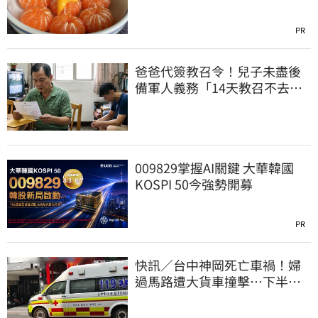
PR
爸爸代簽教召令！兒子未盡後
備軍人義務「14天教召不去」
換3個月刑期
009829掌握AI關鍵 大華韓國
KOSPI 50今強勢開募
PR
快訊／台中神岡死亡車禍！婦
過馬路遭大貨車撞擊…下半身
輾碎慘死路口