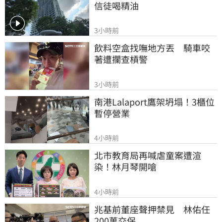
信徒喝精油
3小時前
飲料空盒找嘸地方丟　騎車咬
著遭攔查槓警
3小時前
南港Lalaport鷹架坍塌！3櫃位
暫停營業
4小時前
北市教育局再喊虐童案遭渲
染！林月琴開嗆
4小時前
兆基前董座聲押禁見　林佑任
200萬交保