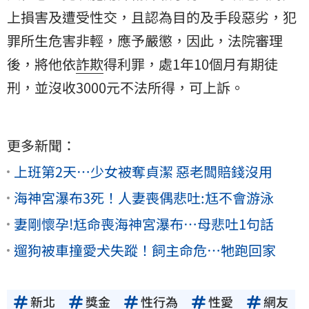
上損害及遭受性交，且認為目的及手段惡劣，犯
罪所生危害非輕，應予嚴懲，因此，法院審理
後，將他依
詐欺
得利罪，處1年10個月有期徒
刑，並沒收3000元不法所得，可上訴。
更多新聞：
上班第2天…少女被奪貞潔 惡老闆賠錢沒用
海神宮瀑布3死！人妻喪偶悲吐:尪不會游泳
妻剛懷孕!尪命喪海神宮瀑布…母悲吐1句話
遛狗被車撞愛犬失蹤！飼主命危…牠跑回家
新北
獎金
性行為
性愛
網友