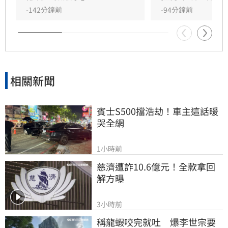
-142分鐘前
-94分鐘前
相關新聞
賓士S500擋浩劫！車主這話暖
哭全網
1小時前
慈濟遭詐10.6億元！全款拿回
解方曝
3小時前
稱龍蝦咬完就吐　爆李世宗要