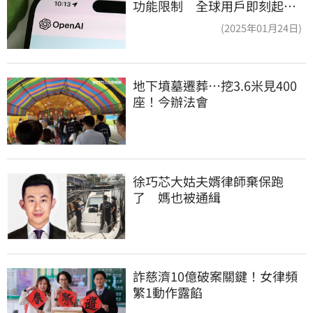
功能限制 全球用戶即刻起
「免費」用到飽
(2025年01月24日)
地下墳墓遷葬…挖3.6米見400
座！今辦法會
徐巧芯大姑夫婿律師棄保跑
了　媽也被通緝
詐慈濟10億破案關鍵！女律頻
繁1動作露餡