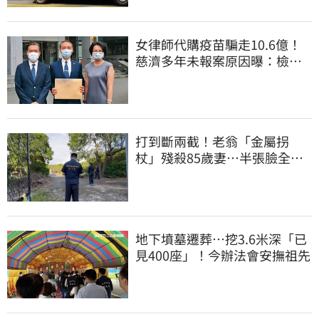
女律師代購疫苗騙走10.6億！
慈濟多年未報案原因曝：檢警
上門才知被騙
打到斷兩截！老翁「金屬拐
杖」殘殺85歲妻…半張臉全
爛 行兇原因惹鼻酸
地下墳墓遷葬…挖3.6米深「已
見400座」！今辦法會安撫祖先