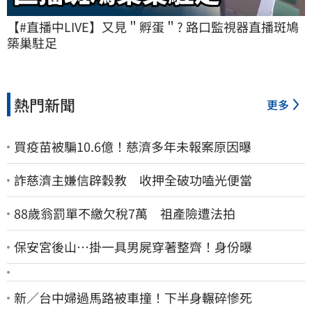
【#直播中LIVE】又見＂孵蛋＂? 路口監視器直播斑鳩
築巢駐足
熱門新聞
更多
買疫苗被騙10.6億！慈濟多年未報案原因曝
詐慈濟主嫌信辟穀教 收押全破功嗑光便當
88歲翁罰單不繳欠稅7萬 祖產險遭法拍
保安宮後山…掛一具男屍穿著整齊！身份曝
新／台中婦過馬路被車撞！下半身輾碎慘死