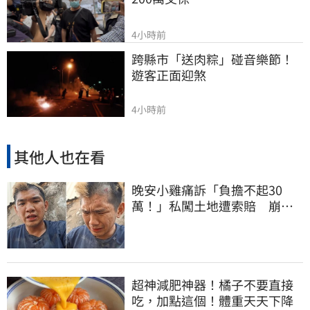
4小時前
跨縣市「送肉粽」碰音樂節！
遊客正面迎煞
4小時前
其他人也在看
晚安小雞痛訴「負擔不起30
萬！」私闖土地遭索賠 崩
潰：不接受漫天要價
超神減肥神器！橘子不要直接
吃，加點這個！體重天天下降