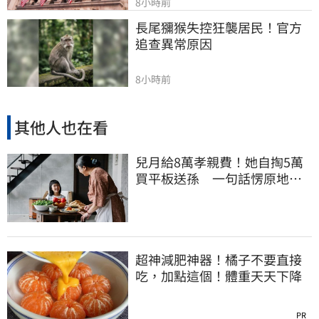
8小時前
長尾獼猴失控狂襲居民！官方
追查異常原因
8小時前
其他人也在看
兒月給8萬孝親費！她自掏5萬
買平板送孫 一句話愣原地
「傷心不已」
超神減肥神器！橘子不要直接
吃，加點這個！體重天天下降
PR