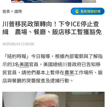
首頁
國際
看新聞換好禮
川普移民政策轉向！下令ICE停止查
緝 農場、餐廳、飯店移工暫獲豁免
2025/06/14 17:02:00
「紐約時報」今日報導，根據內部電郵與了解指
示的3名
美國
官員，美國總統川普政府已告知
移
民
官員，請他們基本上暫停在
農業
工作場所、飯
店與餐廳的突襲搜查及逮捕行動。