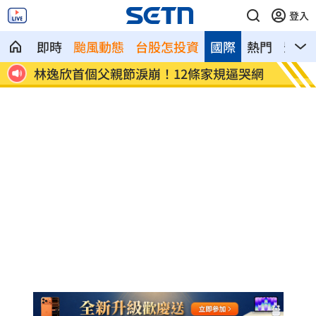
登入
即時
颱風動態
台股怎投資
國際
熱門
影音
親節淚崩！12條家規逼哭網
重磅跨界！《GTA6》預覽