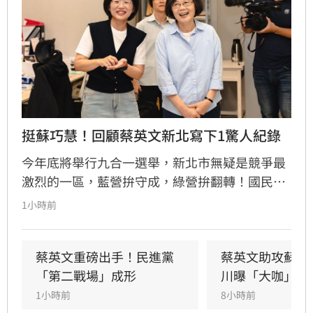
挺蘇巧慧！回顧蔡英文新北寫下1驚人紀錄
今年底將舉行九合一選舉，新北市無疑是競爭最
激烈的一區，藍營拚守成，綠營拚翻轉！國民黨
參選人李四川與民進黨參選人蘇巧慧民調更是呈
1小時前
現五五波。選戰陷入膠著之際，蘇巧慧今（7）
日證實，當初曾拜託前總統蔡英文擔任競選總部
主委時，蔡英文一口就答應。完成兩屆總統任期
蔡英文重磅出手！民進黨
蔡英文助攻蘇巧
的蔡英文，除了挾帶超高人氣之外，新北更是她
「第二戰場」成形
川曝「大咖」應
的「政壇起家厝」，三度在此橫掃百萬票，有望
1小時前
8小時前