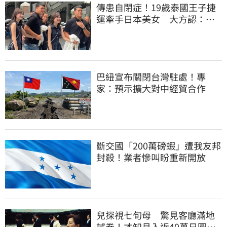
傳患自閉症！19歲泰國王子捷
運牽手日本美女 大方認：
「我在追她」
巴紐宣布關閉台灣駐處！專
家：預示擴大對中經貿合作
斷交國「200萬磅蝦」遭我友邦
封殺！業者慘叫盼重新開放
兒探視七旬母 驚見客廳滿地
試卷！才知月入近40萬日圓