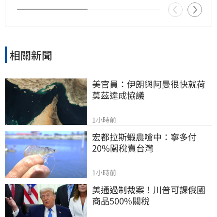
成為蘇巧慧的最強支援。
相關新聞
美官員：伊朗與阿曼很快就荷
莫茲達成協議
1小時前
宏都拉斯蝦農嗆中：寧多付
20%關稅賣台灣
1小時前
美通過制裁案！川普可課俄國
商品500%關稅