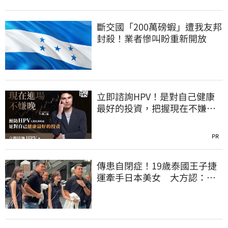
斷交國「200萬磅蝦」遭我友邦
封殺！業者慘叫盼重新開放
立即諮詢HPV！是對自己健康
最好的投資，把握現在不嫌
晚！
PR
傳患自閉症！19歲泰國王子捷
運牽手日本美女 大方認：
「我在追她」