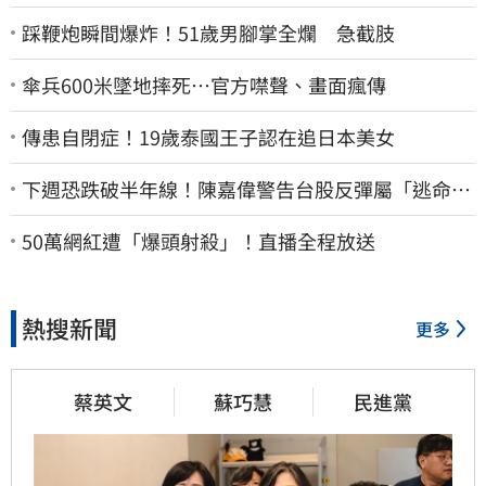
踩鞭炮瞬間爆炸！51歲男腳掌全爛 急截肢
傘兵600米墜地摔死…官方噤聲、畫面瘋傳
傳患自閉症！19歲泰國王子認在追日本美女
下週恐跌破半年線！陳嘉偉警告台股反彈屬「逃命
波」：空頭大屠殺剛開始
50萬網紅遭「爆頭射殺」！直播全程放送
熱搜新聞
更多
蔡英文
蘇巧慧
民進黨