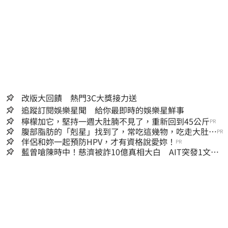
改版大回饋 熱門3C大獎接力送
追蹤訂閱娛樂星聞 給你最即時的娛樂星鮮事
檸檬加它，堅持一週大肚腩不見了，重新回到45公斤
PR
腹部脂肪的「剋星」找到了，常吃這幾物，吃走大肚
PR
囊，瘦出小蠻腰
伴侶和妳一起預防HPV，才有資格說愛妳！
PR
藍曾嗆陳時中！慈濟被詐10億真相大白 AIT突發1文酸
爆…他笑：真的很會