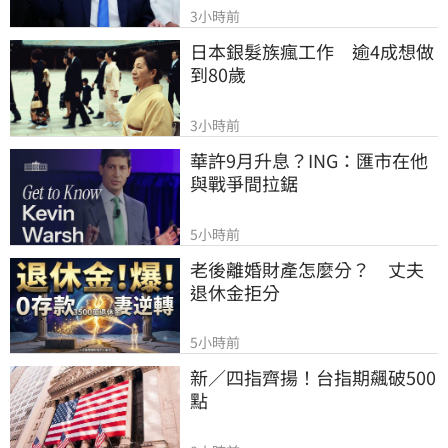
3小時前
日本銀髮族瘋工作　逾4成想做
到80歲
3小時前
華許9月升息？ING：匯市在他
與戰爭間拉鋸
5小時前
老後離婚財產怎麼分？　丈夫
退休金拒分
5小時前
新／四指齊揚！台指期飆破500
點