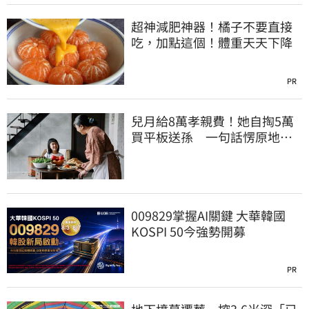
超神減肥神器！橘子不要直接
吃，加點這個！體重天天下降
PR
兒月給8萬孝親費！她自掏5萬
買平板送孫 一句話愣原地
「傷心不已」
009829掌握AI關鍵 大華韓國
KOSPI 50今強勢開募
PR