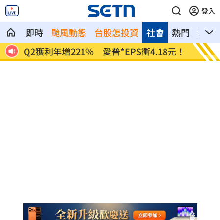
登入
即時
颱風動態
台股怎投資
社會
熱門
影音
8元！
宏福苑大火調查出爐！菸頭引燃施工雜物
定投1
位！