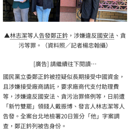
▲
林志潔
等人
告發
鄭正鈐
，涉嫌違反
國安法
、
貪
污
等罪。（資料照／記者楊忠翰攝）
[廣告] 請繼續往下閱讀…
國民黨立委鄭正鈐被控疑似長期接受中國資金，
且涉嫌接受廠商請託，要求廠商代支付助理費
等，涉嫌違反國安法、貪污治罪條例等，日前遭
「新竹雙罷」領錢人戴振博、發言人林志潔等人
告發。全案台北地檢署20日簽分「他」字案調
查，鄭正鈐列被告身份。