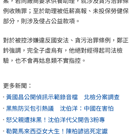
案，若向廠商要求供養助理，就涉及貪污治罪條
例收賄罪；至於助理被低薪高報、未投保勞健保
部分，則涉及侵占公益款項。
對於被控涉嫌違反國安法、貪污治罪條例，鄭正
鈐強調，完全子虛烏有，他絕對經得起司法檢
驗，也不會再姑息類不實指控。
更多新聞：
黃國昌公開偵訊示範錄音檔 北檢分案調查
黑熊防災包引熱議 沈伯洋：中國在害怕
怒父親遭抹黑！沈伯洋代父開告3粉專
勒斃馬來西亞女大生！陳柏諺逃死定讞