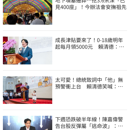
地下墳墓遷葬…挖3.6米深「已
見400座」！今辦法會安撫祖先
成長津貼要來了！0-18歲明年
起每月領5000元 賴清德：此
時不生更待何時
太可愛！總統致詞中「他」無
預警衝上台 賴清德笑喊：卸
任再交棒給你
下週恐跌破半年線！陳嘉偉警
告台股反彈屬「逃命波」：空