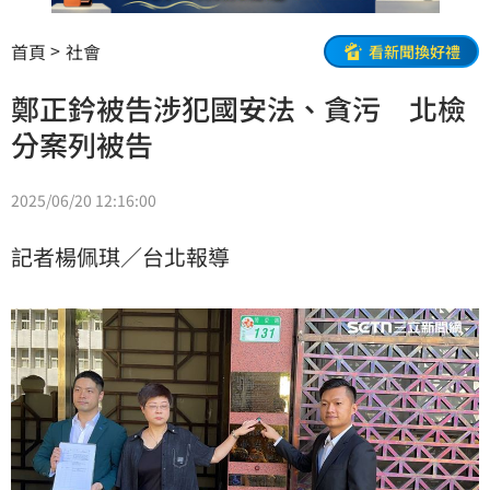
首頁
社會
看新聞換好禮
鄭正鈐被告涉犯國安法、貪污 北檢
分案列被告
2025/06/20 12:16:00
記者楊佩琪／台北報導