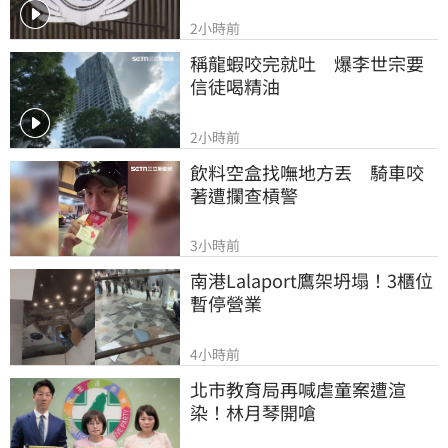
2小時前
稱龍蝦咬完就吐　爆李世宗要
信徒喝精油
2小時前
飲料空盒找嘸地方丟　騎車咬
著遭攔查槓警
3小時前
南港Lalaport鷹架坍塌！3櫃位
暫停營業
4小時前
北市教育局再喊虐童案遭渲
染！林月琴開嗆