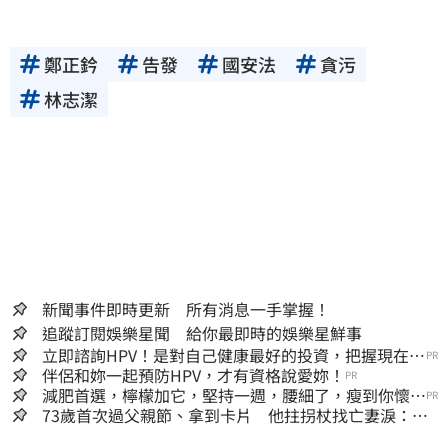
鄭正鈐
告發
國安法
貪污
林志潔
新聞事件即時更新 所有消息一手掌握！
追蹤訂閱娛樂星聞 給你最即時的娛樂星鮮事
立即諮詢HPV！是對自己健康最好的投資，把握現在不
PR
嫌晚！
伴侶和妳一起預防HPV，才有資格說愛妳！
PR
減肥首選，檸檬加它，堅持一週，腰細了，瘦到你懷疑
PR
人生
73歲首次過父親節、拿到卡片 他拄拐杖找亡妻淚：今
天好多人來幫我慶祝