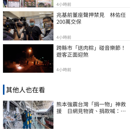
4小時前
兆基前董座聲押禁見　林佑任
200萬交保
4小時前
跨縣市「送肉粽」碰音樂節！
遊客正面迎煞
4小時前
其他人也在看
熊本強震台灣「捐一物」神救
援 日網見物資、捐款喊：給
台灣統治算了