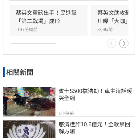
日證實，當初曾拜託前總統蔡英文擔任競選總部
主委時，蔡英文一口就答應。完成兩屆總統任期
蔡英文重磅出手！民進黨
蔡英文助攻蘇巧
的蔡英文，除了挾帶超高人氣之外，新北更是她
「第二戰場」成形
川曝「大咖」應
的「政壇起家厝」，三度在此橫掃百萬票，有望
-197分鐘前
3小時前
成為蘇巧慧的最強支援。
相關新聞
賓士S500擋浩劫！車主這話暖
哭全網
1小時前
慈濟遭詐10.6億元！全款拿回
解方曝