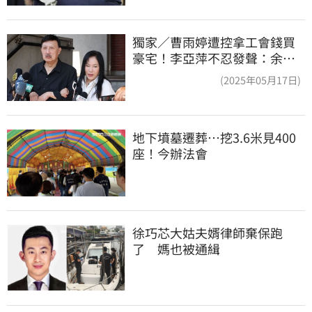
獨家／曹雨婷遭控拿工會錢買
豪宅！李亞萍不忍發聲：余天
管工會都貼錢
(2025年05月17日)
地下墳墓遷葬…挖3.6米見400
座！今辦法會
徐巧芯大姑夫婿律師棄保跑
了　媽也被通緝