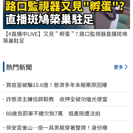
【#直播中LIVE】又見＂孵蛋＂? 路口監視器直播斑鳩
築巢駐足
熱門新聞
更多
買疫苗被騙10.6億！慈濟多年未報案原因曝
詐慈濟主嫌信辟穀教 收押全破功嗑光便當
88歲翁罰單不繳欠稅7萬 祖產險遭法拍
保安宮後山…掛一具男屍穿著整齊！身份曝