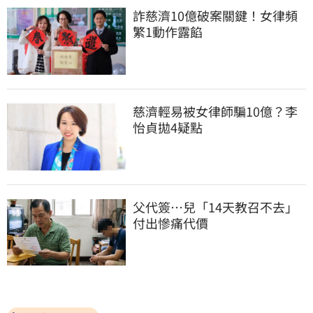
詐慈濟10億破案關鍵！女律頻
繁1動作露餡
慈濟輕易被女律師騙10億？李
怡貞拋4疑點
父代簽…兒「14天教召不去」
付出慘痛代價