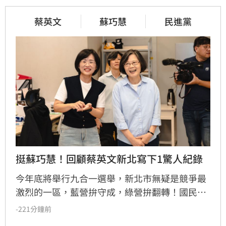
蔡英文
蘇巧慧
民進黨
挺蘇巧慧！回顧蔡英文新北寫下1驚人紀錄
今年底將舉行九合一選舉，新北市無疑是競爭最
激烈的一區，藍營拚守成，綠營拚翻轉！國民黨
參選人李四川與民進黨參選人蘇巧慧民調更是呈
-221分鐘前
現五五波。選戰陷入膠著之際，蘇巧慧今（7）