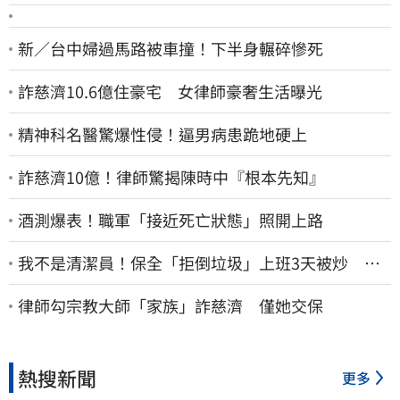
新／台中婦過馬路被車撞！下半身輾碎慘死
詐慈濟10.6億住豪宅 女律師豪奢生活曝光
精神科名醫驚爆性侵！逼男病患跪地硬上
詐慈濟10億！律師驚揭陳時中『根本先知』
酒測爆表！職軍「接近死亡狀態」照開上路
我不是清潔員！保全「拒倒垃圾」上班3天被炒 找
法院討公道結果出爐
律師勾宗教大師「家族」詐慈濟 僅她交保
熱搜新聞
更多