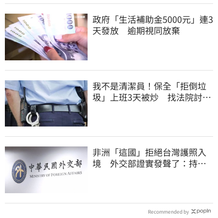
政府「生活補助金5000元」連3
天發放 逾期視同放棄
我不是清潔員！保全「拒倒垃
圾」上班3天被炒 找法院討公
道結果出爐
非洲「這國」拒絕台灣護照入
境 外交部證實發聲了：持續
交涉聯繫
Recommended by