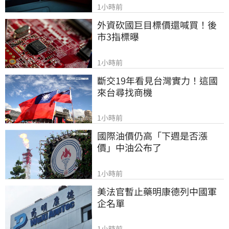
1小時前
外資砍國巨目標價還喊買！後
市3指標曝
1小時前
斷交19年看見台灣實力！這國
來台尋找商機
1小時前
國際油價仍高「下週是否漲
價」中油公布了
1小時前
美法官暫止藥明康德列中國軍
企名單
1小時前