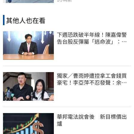
其他人也在看
下週恐跌破半年線！陳嘉偉警
告台股反彈屬「逃命波」：空
頭大屠殺剛開始
獨家／曹雨婷遭控拿工會錢買
豪宅！李亞萍不忍發聲：余天
管工會都貼錢
華邦電法說會後 新目標價出
爐