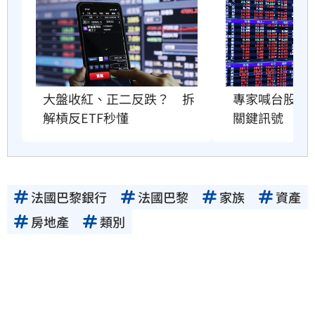
大盤收紅、正二反跌？　拆
專家喊台股「
解槓反ETF秒懂
關鍵訊號
法國巴黎銀行
法國巴黎
家族
資產
房地產
類別