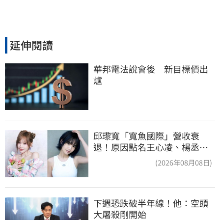
延伸閱讀
華邦電法說會後　新目標價出
爐
邱瓈寬「寬魚國際」營收衰
退！原因點名王心凌、楊丞琳
網笑翻：太誠實
(2026年08月08日)
下週恐跌破半年線！他：空頭
大屠殺剛開始