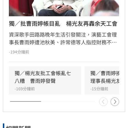
獨／批曹雨婷帳目亂　楊光友再轟余天工會
資深歌手田路路晚年生活引發關注，演藝工會理
事長曹雨婷遭池秋美、許常德等人指控財務不透
明及未照顧資深藝人，引發演藝圈軒然大波。針
-194分鐘前
對李亞萍提及余天過去經營工會的貢獻，前理事
長楊光友出面駁斥，澄清余天所屬工會與演藝工
會無關，更直言演藝圈工會林立現象混亂，強調
獨／楊光友批工會帳亂七
獨／曹雨婷挨轟
自己成立的台灣演藝人員協會運作順利，不願捲
八糟　曹雨婷發聲
理事長楊光友開
入紛爭。這場關於藝人工會權益與財務管理的爭
-169分鐘前
-15分鐘前
議，隨著各界大咖發聲，讓演藝圈內部矛盾浮上
檯面，也凸顯了資深藝人照護制度的結構性問
題，引發社會廣泛關注與討論。