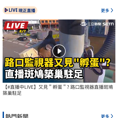
現正直播
更多
【#直播中LIVE】又見＂孵蛋＂? 路口監視器直播斑鳩
築巢駐足
熱門新聞
更多