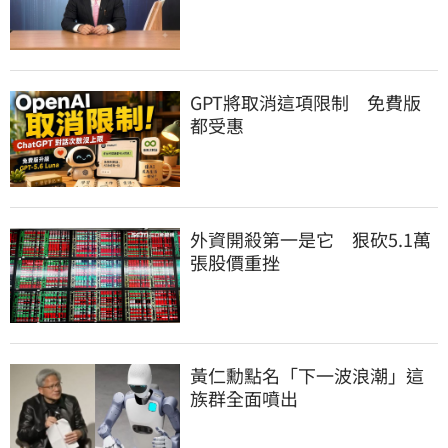
GPT將取消這項限制　免費版
都受惠
外資開殺第一是它　狠砍5.1萬
張股價重挫
黃仁勳點名「下一波浪潮」這
族群全面噴出