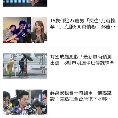
15歲倒追27歲男「交往1月就懷
孕！」克服600萬債務 36歲美
魔女當阿嬤了
有望放颱風假？最新風雨預測
出爐 8縣市明達停班停課標準
蔣萬安粗暴一句翻車！他揭鐵
證：差點把全台灣拖下水哪時
道歉