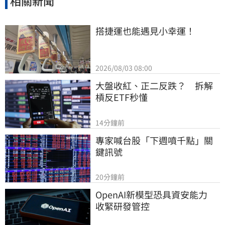
相關新聞
搭捷運也能遇見小幸運！
2026/08/03 08:00
大盤收紅、正二反跌？　拆解
槓反ETF秒懂
14分鐘前
專家喊台股「下週噴千點」關
鍵訊號
20分鐘前
OpenAI新模型恐具資安能力　
收緊研發管控