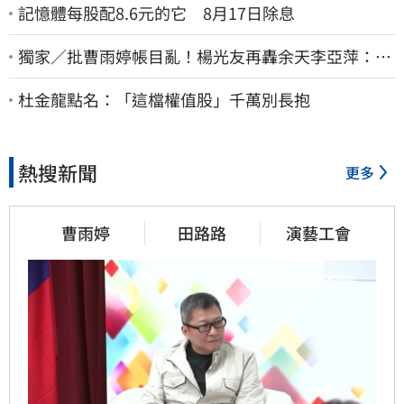
記憶體每股配8.6元的它 8月17日除息
獨家／批曹雨婷帳目亂！楊光友再轟余天李亞萍：他
們工會跟演藝圈沒關
杜金龍點名：「這檔權值股」千萬別長抱
熱搜新聞
更多
曹雨婷
田路路
演藝工會