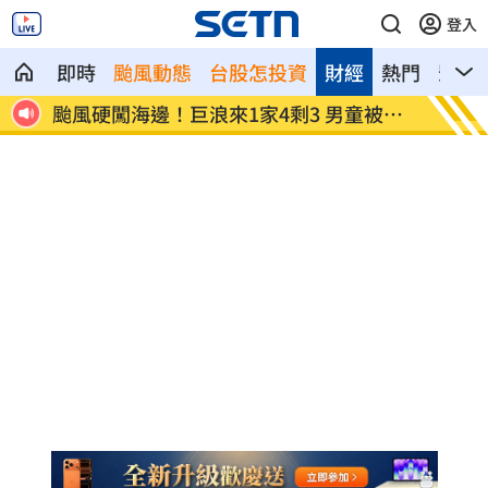
登入
即時
颱風動態
台股怎投資
財經
熱門
影音
被捲
白海豚逼近強降雨 石門單日狂洩508萬
專家喊
噸