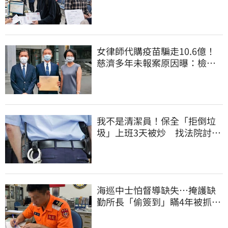
到教召令遭判刑
女律師代購疫苗騙走10.6億！
慈濟多年未報案原因曝：檢警
上門才知被騙
我不是清潔員！保全「拒倒垃
圾」上班3天被炒 找法院討公
道結果出爐
海巡中士怕督導缺失…掩護缺
勤所長「偷簽到」瞞4年被抓
包！下場曝光