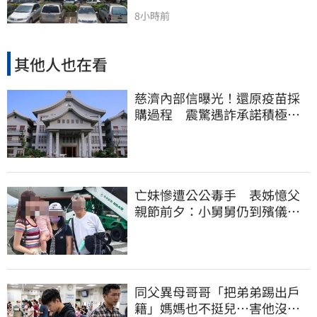
8小時前
其他人也在看
慈濟內部信曝光！還原疫苗採
購過程 震驚遇詐承諾積極追
回善款
亡妹慘遭公公毒手 表姊憶父
親節前夕：小舅舅仍到殯儀館
陪她說話
同父異母哥哥「把弟弟踢出戶
籍」媽媽也不挺兒…害他沒收