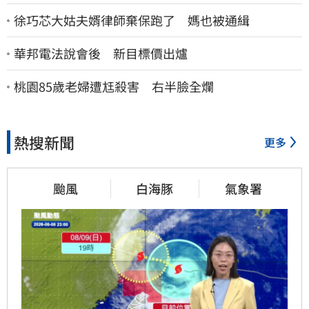
徐巧芯大姑夫婿律師棄保跑了 媽也被通緝
華邦電法說會後 新目標價出爐
桃園85歲老婦遭尪殺害 右半臉全爛
熱搜新聞
更多
颱風
白海豚
氣象署