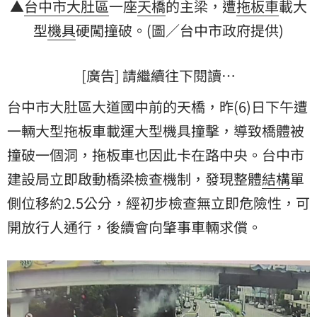
▲
台中市大肚區
一座
天橋
的主梁，遭
拖板車
載大
型
機具
硬闖撞破。(圖／台中市政府提供)
[廣告] 請繼續往下閱讀…
台中市大肚區大道國中前的天橋，昨(6)日下午遭
一輛大型拖板車載運大型機具撞擊，導致橋體被
撞破一個洞，拖板車也因此卡在路中央。台中市
建設局立即啟動橋梁檢查機制，發現整體
結構
單
側位移約2.5公分，經初步檢查無立即危險性，可
開放行人通行，後續會向肇事車輛求償。