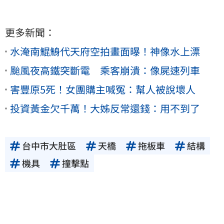
更多新聞：
水淹南鯤鯓代天府空拍畫面曝！神像水上漂
颱風夜高鐵突斷電 乘客崩潰：像屍速列車
害豐原5死！女團購主喊冤：幫人被說壞人
投資黃金欠千萬！大姊反常還錢：用不到了
台中市大肚區
天橋
拖板車
結構
機具
撞擊點