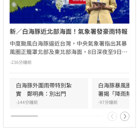
新／白海豚近北部海面！氣象署發豪雨特報
中度颱風白海豚逼近台灣，中央氣象署指出其暴
風圈正籠罩北部及東北部海面，8日深夜至9日白
天是影響最劇烈時刻。受外圍環流影響，中北部
-236分鐘前
山區恐現大豪雨，新竹苗栗累積雨量上看350毫
米，花東地區則受沉降作用影響，持續出現38度
極端高溫。沿海地區風浪強勁，基隆北海岸掀起
白海豚外圍雨帶特別紮
白海豚暴風圈縮
6米巨浪，適逢年度大潮，低窪地區務必慎防積
實　鄭明典：別出門
署揭「降雨熱區
淹水。預計颱風將於9日晚間登陸中國後減弱，
-144分鐘前
-97分鐘前
北部降雨有望在10日清晨趨緩，提醒民眾父親節
連假期間避免前往山區及海邊活動，並隨時留意
氣象署最新發布的豪雨特報與防颱資訊，確保生
命財產安全。