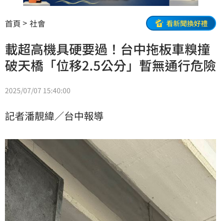
首頁
社會
看新聞換好禮
載超高機具硬要過！台中拖板車糗撞
破天橋「位移2.5公分」暫無通行危險
2025/07/07 15:40:00
記者潘靚緯／台中報導