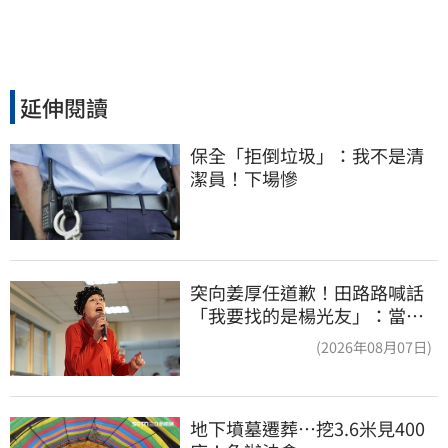
延伸閱讀
保全「拒倒垃圾」：我不是清
潔員！下場慘
突向姜厚任道歉！田路路喊話
「我要找的是楊光友」：當時
太衝動
(2026年08月07日)
地下墳墓遷葬…挖3.6米見400