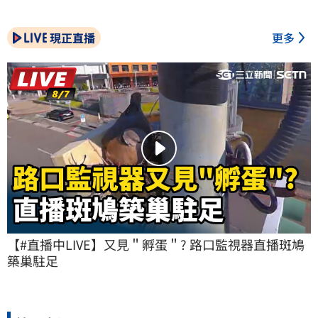
現正直播
更多
【#直播中LIVE】又見＂孵蛋＂? 路口監視器直播斑鳩
築巢駐足