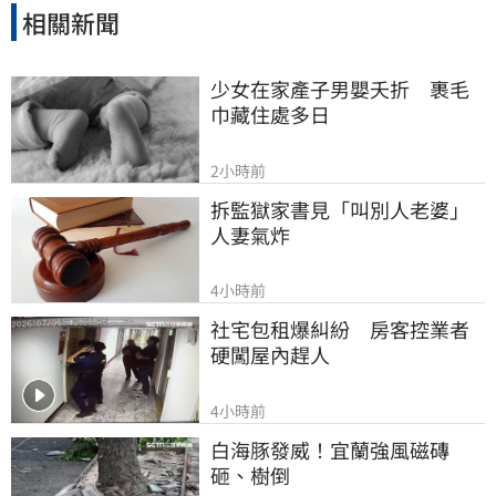
相關新聞
少女在家產子男嬰夭折　裹毛
巾藏住處多日
2小時前
拆監獄家書見「叫別人老婆」
人妻氣炸
4小時前
社宅包租爆糾紛　房客控業者
硬闖屋內趕人
4小時前
白海豚發威！宜蘭強風磁磚
砸、樹倒