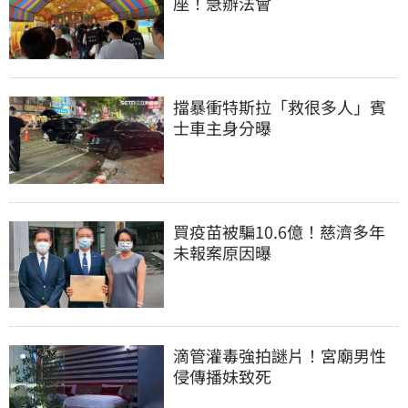
座！急辦法會
擋暴衝特斯拉「救很多人」賓
士車主身分曝
買疫苗被騙10.6億！慈濟多年
未報案原因曝
滴管灌毒強拍謎片！宮廟男性
侵傳播妹致死