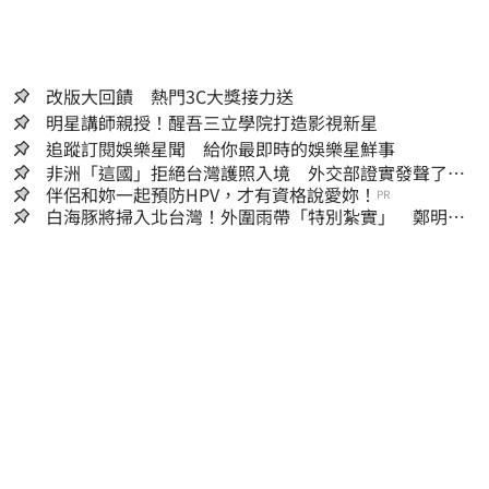
改版大回饋 熱門3C大獎接力送
明星講師親授！醒吾三立學院打造影視新星
追蹤訂閱娛樂星聞 給你最即時的娛樂星鮮事
非洲「這國」拒絕台灣護照入境 外交部證實發聲了：
持續交涉聯繫
伴侶和妳一起預防HPV，才有資格說愛妳！
PR
白海豚將掃入北台灣！外圍雨帶「特別紮實」 鄭明典
警告別出門