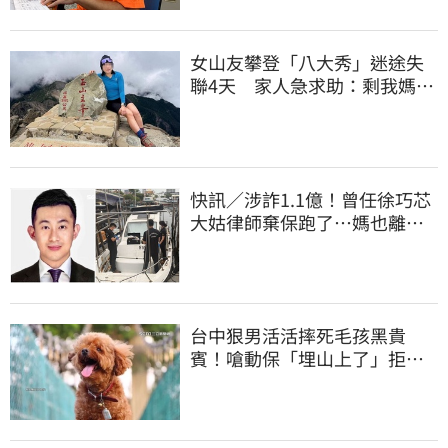
女山友攀登「八大秀」迷途失
聯4天 家人急求助：剩我媽還
沒找到
快訊／涉詐1.1億！曾任徐巧芯
大姑律師棄保跑了…媽也離
境 桃檢發通緝
台中狠男活活摔死毛孩黑貴
賓！嗆動保「埋山上了」拒交
屍體 下場曝光