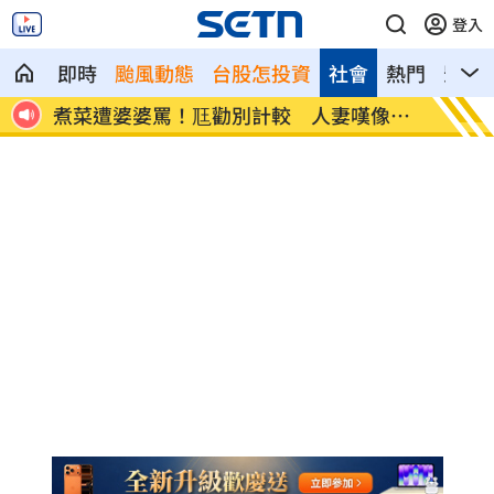
登入
即時
颱風動態
台股怎投資
社會
熱門
影音
菜遭婆婆罵！尫勸別計較 人妻嘆像台
新／白海豚近北
報