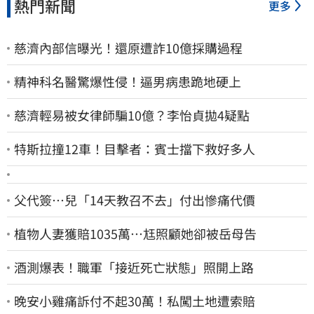
熱門新聞
更多
慈濟內部信曝光！還原遭詐10億採購過程
精神科名醫驚爆性侵！逼男病患跪地硬上
慈濟輕易被女律師騙10億？李怡貞拋4疑點
特斯拉撞12車！目擊者：賓士擋下救好多人
父代簽…兒「14天教召不去」付出慘痛代價
植物人妻獲賠1035萬…尪照顧她卻被岳母告
酒測爆表！職軍「接近死亡狀態」照開上路
晚安小雞痛訴付不起30萬！私闖土地遭索賠