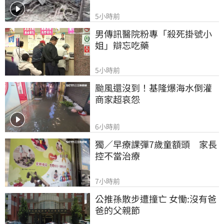
5小時前
男傳訊醫院粉專「殺死掛號小
姐」辯忘吃藥
5小時前
颱風還沒到！基隆爆海水倒灌 
商家超哀怨
6小時前
獨／早療課彈7歲童額頭　家長
控不當治療
7小時前
公推孫散步遭撞亡 女慟:沒有爸
爸的父親節